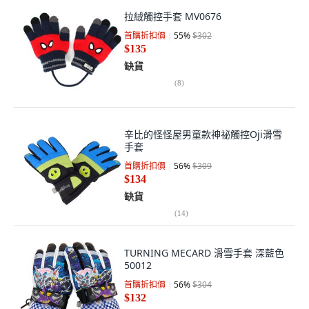
拉絨觸控手套 MV0676
首購折扣價
55
%
$302
$135
缺貨
(
8
)
辛比的怪怪屋男童款神祕觸控Oji滑雪
手套
首購折扣價
56
%
$309
$134
缺貨
(
14
)
TURNING MECARD 滑雪手套 深藍色
50012
首購折扣價
56
%
$304
$132