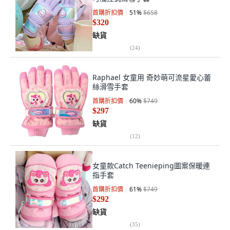
首購折扣價
51
%
$658
$320
缺貨
(
24
)
Raphael 女童用 奇妙萌可流星愛心蕾
絲滑雪手套
首購折扣價
60
%
$749
$297
缺貨
(
12
)
女童款Catch Teenieping圖案保暖連
指手套
首購折扣價
61
%
$749
$292
缺貨
(
35
)