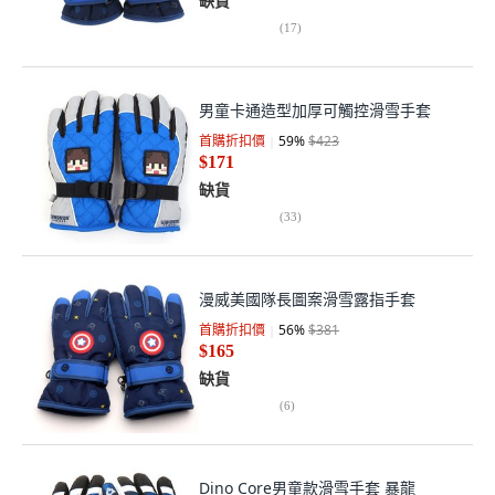
缺貨
(
17
)
男童卡通造型加厚可觸控滑雪手套
首購折扣價
59
%
$423
$171
缺貨
(
33
)
漫威美國隊長圖案滑雪露指手套
首購折扣價
56
%
$381
$165
缺貨
(
6
)
Dino Core男童款滑雪手套 暴龍