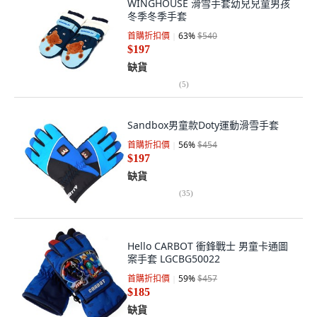
WINGHOUSE 滑雪手套幼兒兒童男孩
冬季冬季手套
首購折扣價
63
%
$540
$197
缺貨
(
5
)
Sandbox男童款Doty運動滑雪手套
首購折扣價
56
%
$454
$197
缺貨
(
35
)
Hello CARBOT 衝鋒戰士 男童卡通圖
案手套 LGCBG50022
首購折扣價
59
%
$457
$185
缺貨