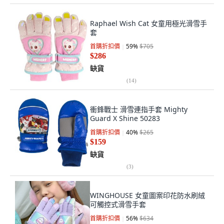
Raphael Wish Cat 女童用極光滑雪手
套
首購折扣價
59
%
$705
$286
缺貨
(
14
)
衝鋒戰士 滑雪連指手套 Mighty
Guard X Shine 50283
首購折扣價
40
%
$265
$159
缺貨
(
3
)
WINGHOUSE 女童圖案印花防水刷絨
可觸控式滑雪手套
首購折扣價
56
%
$634