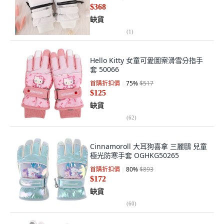
$368
缺貨
(
1
)
Hello Kitty 女童可愛圖案滑雪分指手
套 50066
首購折扣價
75
%
$517
$125
缺貨
(
62
)
Cinnamoroll 大耳狗喜拿 三麗鷗 兒童
極光防寒手套 OGHKG50265
首購折扣價
80
%
$893
$172
缺貨
(
60
)