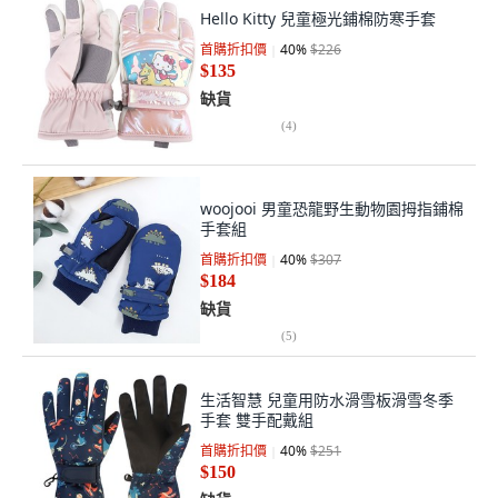
Hello Kitty 兒童極光鋪棉防寒手套
首購折扣價
40
%
$226
$135
缺貨
(
4
)
woojooi 男童恐龍野生動物園拇指鋪棉
手套組
首購折扣價
40
%
$307
$184
缺貨
(
5
)
生活智慧 兒童用防水滑雪板滑雪冬季
手套 雙手配戴組
首購折扣價
40
%
$251
$150