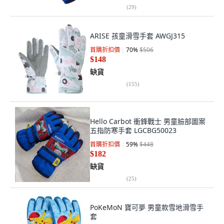
(
29
)
ARISE 孩童滑雪手套 AWGJ315
首購折扣價
70
%
$506
$148
缺貨
(
155
)
Hello Carbot 衝鋒戰士 男童臉部圖案
五指防寒手套 LGCBG50023
首購折扣價
59
%
$448
$182
缺貨
(
25
)
PoKeMoN 寶可夢 男童款雪地滑雪手
套