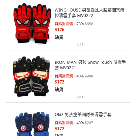
WINGHOUSE 男童蜘蛛人臉部圖案觸
控滑雪手套 MV0222
首購折扣價
73
%
$658
$176
缺貨
(
105
)
IRON MAN 男孩 Snow Touch 滑雪手
套 MV0221
首購折扣價
40
%
$288
$172
缺貨
(
51
)
Okiz 男孩童美國隊長滑雪手套
首購折扣價
40
%
$287
$172