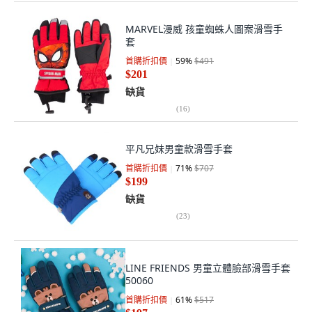
MARVEL漫威 孩童蜘蛛人圖案滑雪手
套
首購折扣價
59
%
$491
$201
缺貨
(
16
)
平凡兄妹男童款滑雪手套
首購折扣價
71
%
$707
$199
缺貨
(
23
)
LINE FRIENDS 男童立體臉部滑雪手套
50060
首購折扣價
61
%
$517