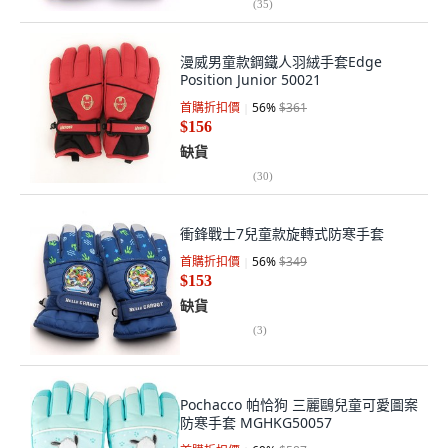
(
35
)
漫威男童款鋼鐵人羽絨手套Edge
Position Junior 50021
首購折扣價
56
%
$361
$156
缺貨
(
30
)
衝鋒戰士7兒童款旋轉式防寒手套
首購折扣價
56
%
$349
$153
缺貨
(
3
)
Pochacco 帕恰狗 三麗鷗兒童可愛圖案
防寒手套 MGHKG50057