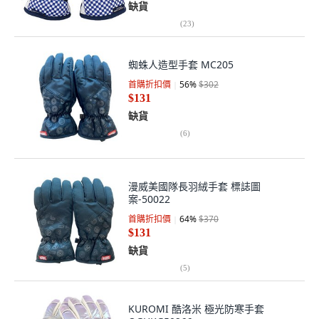
缺貨
(
23
)
蜘蛛人造型手套 MC205
首購折扣價
56
%
$302
$131
缺貨
(
6
)
漫威美國隊長羽絨手套 標誌圖
案-50022
首購折扣價
64
%
$370
$131
缺貨
(
5
)
KUROMI 酷洛米 極光防寒手套