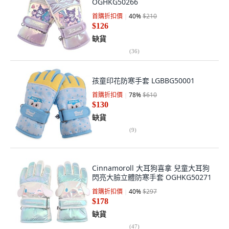
OGHKG50266
首購折扣價
40
%
$210
$126
缺貨
(
36
)
孩童印花防寒手套 LGBBG50001
首購折扣價
78
%
$610
$130
缺貨
(
9
)
Cinnamoroll 大耳狗喜拿 兒童大耳狗
閃亮大臉立體防寒手套 OGHKG50271
首購折扣價
40
%
$297
$178
缺貨
(
47
)