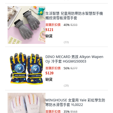
生活智慧 兒童用防寒防水智慧型手機
觸控滑雪板滑雪手套
首購折扣價
40
%
$203
$121
缺貨
(
33
)
DINO MECARD 男孩 Alkyon Wapen
Oji 冷手套 HGGMG50003
首購折扣價
56
%
$277
$120
缺貨
(
28
)
WINGHOUSE 女童用 Yale 彩虹學生防
寒防水滑雪手套 YL0022
首購折扣價
35
%
$568