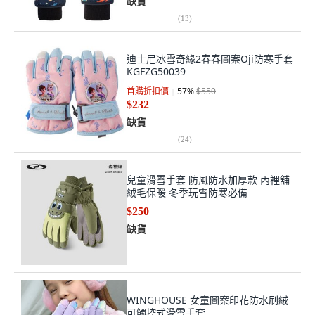
缺貨
(
13
)
迪士尼冰雪奇緣2春春圖案Oji防寒手套
KGFZG50039
首購折扣價
57
%
$550
$232
缺貨
(
24
)
兒童滑雪手套 防風防水加厚款 內裡舖
絨毛保暖 冬季玩雪防寒必備
$250
缺貨
WINGHOUSE 女童圖案印花防水刷絨
可觸控式滑雪手套