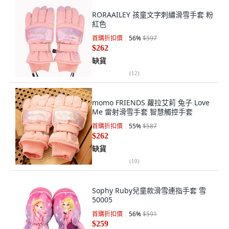
RORAAILEY 孩童文字刺繡滑雪手套 粉
紅色
首購折扣價
56
%
$597
$262
缺貨
(
12
)
momo FRIENDS 蘿拉艾莉 兔子 Love
Me 雷射滑雪手套 智慧觸控手套
首購折扣價
55
%
$587
$262
缺貨
(
10
)
Sophy Ruby兒童款滑雪連指手套 雪
50005
首購折扣價
56
%
$591
$259