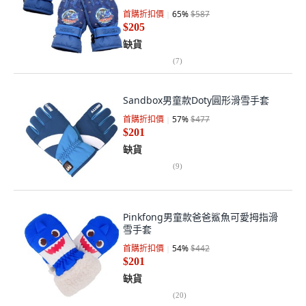
首購折扣價
65
%
$587
$205
缺貨
(
7
)
Sandbox男童款Doty圓形滑雪手套
首購折扣價
57
%
$477
$201
缺貨
(
9
)
Pinkfong男童款爸爸鯊魚可愛拇指滑
雪手套
首購折扣價
54
%
$442
$201
缺貨
(
20
)