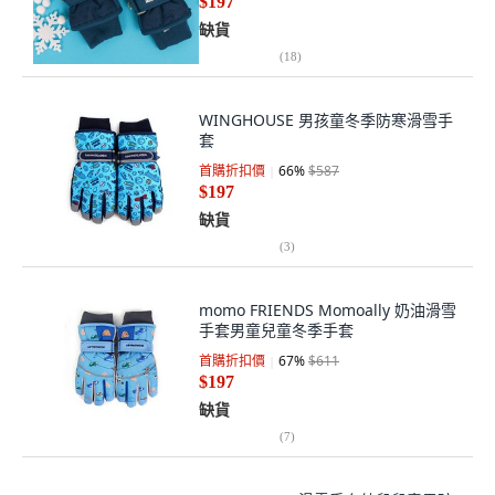
$197
缺貨
(
18
)
WINGHOUSE 男孩童冬季防寒滑雪手
套
首購折扣價
66
%
$587
$197
缺貨
(
3
)
momo FRIENDS Momoally 奶油滑雪
手套男童兒童冬季手套
首購折扣價
67
%
$611
$197
缺貨
(
7
)