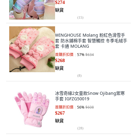
$274
缺貨
(
15
)
WINGHOUSE Molang 粉紅色滑雪手
套 防水鋪棉手套 智慧觸控 冬季毛絨手
套 卡通 MOLANG
首購折扣價
57
%
$634
$268
缺貨
(
8
)
冰雪奇緣2女童款Snow Ojibang禦寒
手套 IGFZG50019
首購折扣價
56
%
$608
$267
缺貨
(
28
)