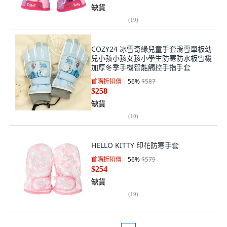
缺貨
(
19
)
COZY24 冰雪奇緣兒童手套滑雪單板幼
兒小孩小孩女孩小學生防寒防水板雪橇
加厚冬季手機智能觸控手指手套
首購折扣價
56
%
$587
$258
缺貨
(
10
)
HELLO KITTY 印花防寒手套
首購折扣價
56
%
$579
$254
缺貨
(
19
)