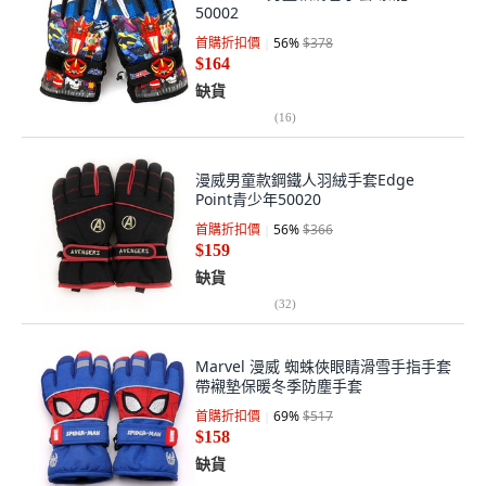
50002
首購折扣價
56
%
$378
$164
缺貨
(
16
)
漫威男童款鋼鐵人羽絨手套Edge
Point青少年50020
首購折扣價
56
%
$366
$159
缺貨
(
32
)
Marvel 漫威 蜘蛛俠眼睛滑雪手指手套
帶襯墊保暖冬季防塵手套
首購折扣價
69
%
$517
$158
缺貨