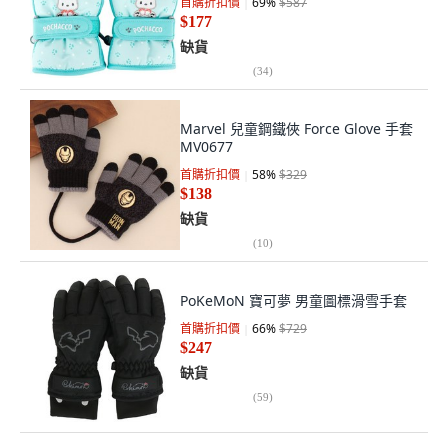
首購折扣價
69
%
$587
$177
缺貨
(
34
)
Marvel 兒童鋼鐵俠 Force Glove 手套
MV0677
首購折扣價
58
%
$329
$138
缺貨
(
10
)
PoKeMoN 寶可夢 男童圖標滑雪手套
首購折扣價
66
%
$729
$247
缺貨
(
59
)