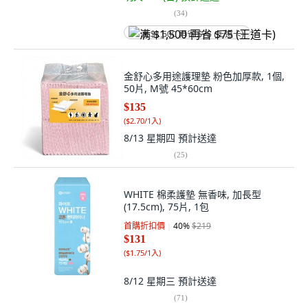
(
34
)
满 $1,500 再省 $75 (王道卡)
金舒心多用途護理墊 粉色加厚款, 1個,
50片, M號 45*60cm
$135
(
$2.70/1入
)
8/13 星期四
預計送達
(
25
)
WHITE 棉柔護墊 無香味, 加長型
(17.5cm), 75片, 1包
首購折扣價
40
%
$219
$131
(
$1.75/1入
)
8/12 星期三
預計送達
(
71
)