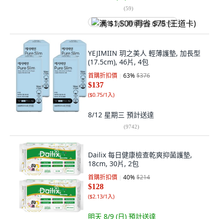
(
59
)
满 $1,500 再省 $75 (王道卡)
YEJIMIIN 玥之美人 輕薄護墊, 加長型
(17.5cm), 46片, 4包
首購折扣價
63
%
$376
$137
(
$0.75/1入
)
8/12 星期三
預計送達
(
9742
)
Dailix 每日健康檢查乾爽抑菌護墊,
18cm, 30片, 2包
首購折扣價
40
%
$214
$128
(
$2.13/1入
)
明天 8/9 (日)
預計送達