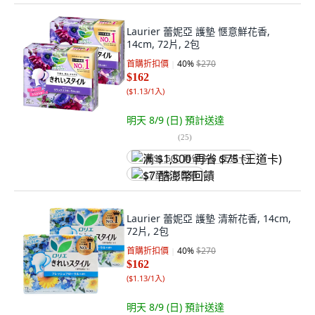
Laurier 蕾妮亞 護墊 愜意鮮花香,
14cm, 72片, 2包
首購折扣價
40
%
$270
$162
(
$1.13/1入
)
明天 8/9 (日)
預計送達
(
25
)
满 $1,500 再省 $75 (王道卡)
$7 酷澎幣回饋
Laurier 蕾妮亞 護墊 清新花香, 14cm,
72片, 2包
首購折扣價
40
%
$270
$162
(
$1.13/1入
)
明天 8/9 (日)
預計送達