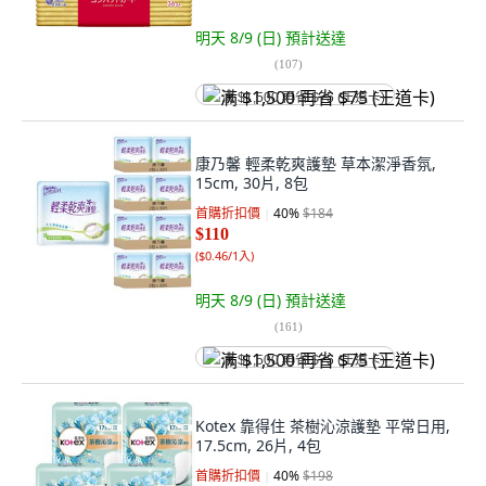
明天 8/9 (日)
預計送達
(
107
)
满 $1,500 再省 $75 (王道卡)
康乃馨 輕柔乾爽護墊 草本潔淨香氛,
15cm, 30片, 8包
首購折扣價
40
%
$184
$110
(
$0.46/1入
)
明天 8/9 (日)
預計送達
(
161
)
满 $1,500 再省 $75 (王道卡)
Kotex 靠得住 茶樹沁涼護墊 平常日用,
17.5cm, 26片, 4包
首購折扣價
40
%
$198