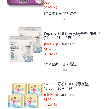
$20
(
$5.00/1入
)
8/12 星期三
預計送達
(
3
)
Depend 利清爽 Anyday護墊, 加長型
(21cm), 21片, 2包
首購折扣價
50
%
$317
$157
(
$3.74/1入
)
8/12 星期三
預計送達
(
4133
)
Sweetie 舒芯 COOL涼感護墊,
15.5cm, 20片, 4包
首購折扣價
40
%
$172
$103
(
$1.29/1入
)