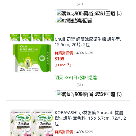
(
45
)
满 $1,500 再省 $75 (王道卡)
$7 酷澎幣回饋
Chuli 初梨 輕薄涼感衛生棉 護墊型,
15.5cm, 20片, 5包
首購折扣價
40
%
$175
$105
(
$1.05/1入
)
明天 8/9 (日)
預計送達
(
31
)
满 $1,500 再省 $75 (王道卡)
KOBAYASHI 小林製藥 Sarasati 雙層
衛生護墊 無香料, 15 x 5.7cm, 72片, 2
包
首購折扣價
40
%
$229