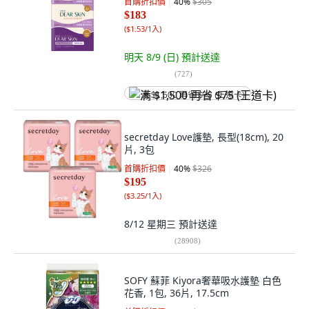
首購折扣價
40
%
$305
$183
(
$1.53/1入
)
明天 8/9 (日)
預計送達
(
727
)
满 $1,500 再省 $75 (王道卡)
secretday Love護墊, 長型(18cm), 20
片, 3包
首購折扣價
40
%
$326
$195
(
$3.25/1入
)
8/12 星期三
預計送達
(
28908
)
SOFY 蘇菲 Kiyora奢華吸水護墊 白色
花香, 1包, 36片, 17.5cm