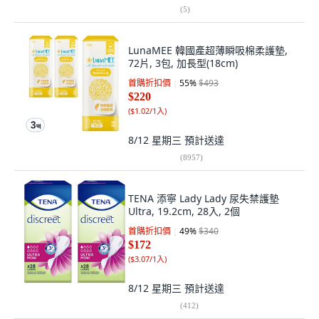
(
5
)
LunaMEE 韓國產超薄瞬吸棉柔護墊,
72片, 3包, 加長型(18cm)
首購折扣價
55
%
$493
$220
(
$1.02/1入
)
8/12 星期三
預計送達
(
8957
)
TENA 添寧 Lady Lady 尿失禁護墊
Ultra, 19.2cm, 28入, 2個
首購折扣價
49
%
$340
$172
(
$3.07/1入
)
8/12 星期三
預計送達
(
412
)