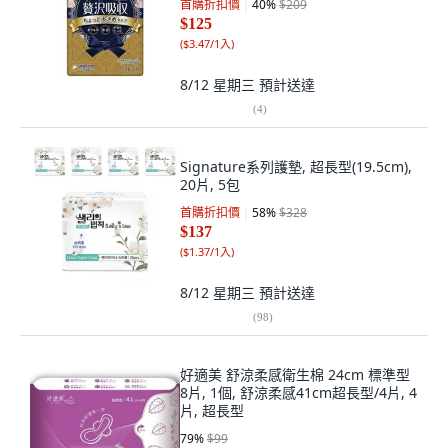
首購折扣價
40
%
$209
$125
(
$3.47/1入
)
8/12 星期三
預計送達
(
4
)
Signature系列護墊, 超長型(19.5cm),
20片, 5包
首購折扣價
58
%
$328
$137
(
$1.37/1入
)
8/12 星期三
預計送達
(
98
)
好適美 舒涼柔感衛生棉 24cm 標準型
8片, 1個, 舒涼柔感41cm超長型/4片, 4
片, 超長型
79
%
$99