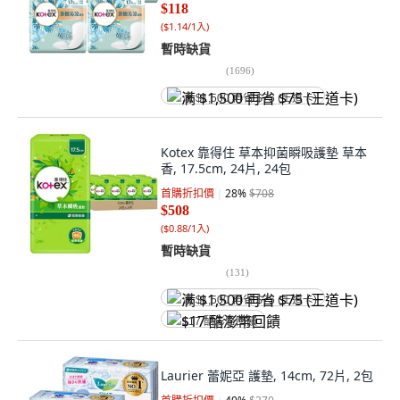
$118
(
$1.14/1入
)
暫時缺貨
(
1696
)
满 $1,500 再省 $75 (王道卡)
Kotex 靠得住 草本抑菌瞬吸護墊 草本
香, 17.5cm, 24片, 24包
首購折扣價
28
%
$708
$508
(
$0.88/1入
)
暫時缺貨
(
131
)
满 $1,500 再省 $75 (王道卡)
$17 酷澎幣回饋
Laurier 蕾妮亞 護墊, 14cm, 72片, 2包