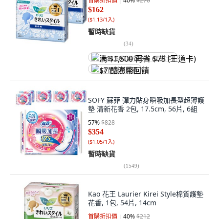
首購折扣價
40
%
$270
$162
(
$1.13/1入
)
暫時缺貨
(
34
)
满 $1,500 再省 $75 (王道卡)
$7 酷澎幣回饋
SOFY 蘇菲 彈力貼身瞬吸加長型超薄護
墊 清新花香 2包, 17.5cm, 56片, 6組
57
%
$828
$354
(
$1.05/1入
)
暫時缺貨
(
1549
)
Kao 花王 Laurier Kirei Style棉質護墊
花香, 1包, 54片, 14cm
首購折扣價
40
%
$212