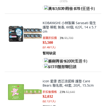
(
1323
)
满 $1,500 再省 $75 (王道卡)
KOBAYASHI 小林製藥 Sarasati 衛生
護墊 瞬乾 無香, 60個, 62片, 14 x 5.7
cm
首購折扣價
3
%
$5,700
$5,500
(
$1.48/1入
)
暫時缺貨
最高再省 $200 (王道卡)
$171 酷澎幣回饋
icon 愛康 透芯涼感棉 護墊 Care
Bears 聯名款, 48套, 20片, 15.5cm
折扣後價格
23
%
$2,640
$2,032
(
$2.12/1入
)