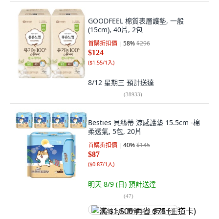
GOODFEEL 棉質表層護墊, 一般
(15cm), 40片, 2包
首購折扣價
58
%
$296
$124
(
$1.55/1入
)
8/12 星期三
預計送達
(
38933
)
Besties 貝絲蒂 涼感護墊 15.5cm -棉
柔透氣, 5包, 20片
首購折扣價
40
%
$145
$87
(
$0.87/1入
)
明天 8/9 (日)
預計送達
(
47
)
满 $1,500 再省 $75 (王道卡)