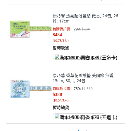
康乃馨 透氣超薄護墊 微香, 24包, 26
片, 17cm
首購折扣價
29
%
$684
$484
(
$0.78/1入
)
暫時缺貨
满 $1,500 再省 $75 (王道卡)
康乃馨 香草花園護墊 美國棉 無香,
15cm, 30片, 24包
首購折扣價
75
%
$1,560
$388
(
$0.54/1入
)
暫時缺貨
满 $1,500 再省 $75 (王道卡)