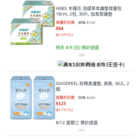
HiBIS 木槿花 涼感草本護墊增量包
18cm, 2包, 30片, 加長型護墊
首購折扣價
40
%
$158
$94
(
$1.57/1入
)
明天 8/9 (日)
預計送達
(
19
)
满 $1,500 再省 $75 (王道卡)
GOODFEEL 好棉柔護墊, 長款, 36入, 2
個
首購折扣價
50
%
$249
$123
(
$1.71/1入
)
8/12 星期三
預計送達
(
45
)