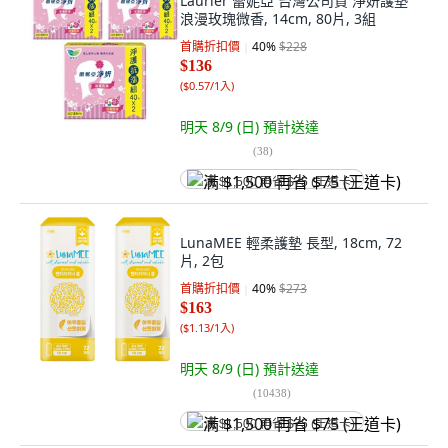
Laurier 蕾妮亞 台灣公司貨 淨妍護墊
浪漫玫瑰微香, 14cm, 80片, 3組
首購折扣價
40
%
$228
$136
(
$0.57/1入
)
明天 8/9 (日)
預計送達
(
38
)
满 $1,500 再省 $75 (王道卡)
LunaMEE 輕柔護墊 長型, 18cm, 72
片, 2包
首購折扣價
40
%
$273
$163
(
$1.13/1入
)
明天 8/9 (日)
預計送達
(
10438
)
满 $1,500 再省 $75 (王道卡)