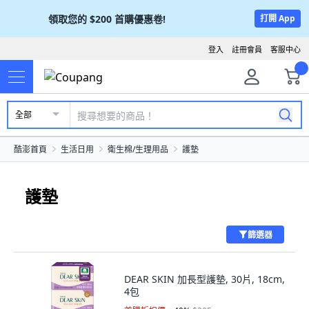
領取您的
$200
首購優惠卷!
打開 App
登入
註冊會員
客服中心
全部
酷澎首頁
生活日用
衛生棉/生理用品
護墊
護墊
篩選器
DEAR SKIN 加長型護墊, 30片, 18cm,
4包