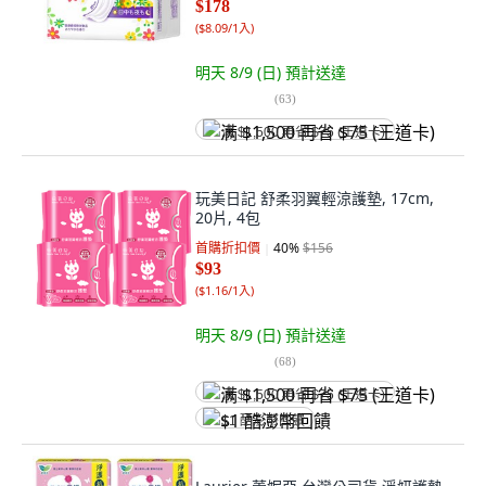
$178
(
$8.09/1入
)
明天 8/9 (日)
預計送達
(
63
)
满 $1,500 再省 $75 (王道卡)
玩美日記 舒柔羽翼輕涼護墊, 17cm,
20片, 4包
首購折扣價
40
%
$156
$93
(
$1.16/1入
)
明天 8/9 (日)
預計送達
(
68
)
满 $1,500 再省 $75 (王道卡)
$1 酷澎幣回饋