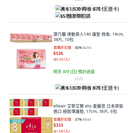
满 $1,500 再省 $75 (王道卡)
$5 酷澎幣回饋
康乃馨 律動美人140 護墊 微香, 14cm,
38片, 10包
首購折扣價
40
%
$210
$126
(
$0.33/1入
)
明天 8/9 (日)
預計送達
(
213
)
满 $1,500 再省 $75 (王道卡)
elleair 艾黎艾爾 elis 愛麗思 日本原裝
進口 極致薄護墊, 17cm, 36片, 6包
首購折扣價
37
%
$533
$333
(
$1.54/1入
)