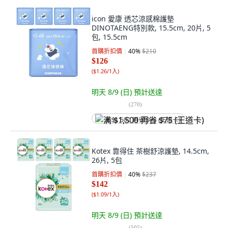
icon 愛康 透芯涼感棉護墊
DINOTAENG特別款, 15.5cm, 20片, 5
包, 15.5cm
首購折扣價
40
%
$210
$126
(
$1.26/1入
)
明天 8/9 (日)
預計送達
(
270
)
满 $1,500 再省 $75 (王道卡)
Kotex 靠得住 茶樹舒涼護墊, 14.5cm,
26片, 5包
首購折扣價
40
%
$237
$142
(
$1.09/1入
)
明天 8/9 (日)
預計送達
(
505
)