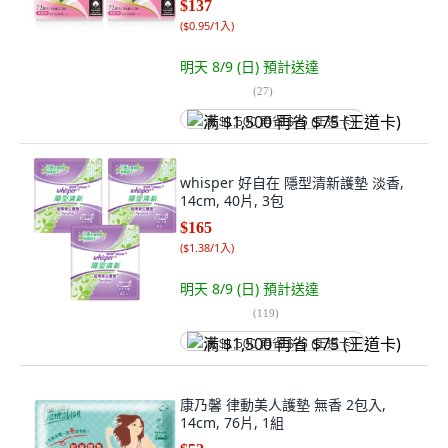
$137
(
$0.95/1入
)
明天 8/9 (日)
預計送達
(
27
)
满 $1,500 再省 $75 (王道卡)
whisper 好自在 隱型清新護墊 淡香,
14cm, 40片, 3包
$165
(
$1.38/1入
)
明天 8/9 (日)
預計送達
(
119
)
满 $1,500 再省 $75 (王道卡)
康乃馨 律動美人護墊 無香 2包入,
14cm, 76片, 1組