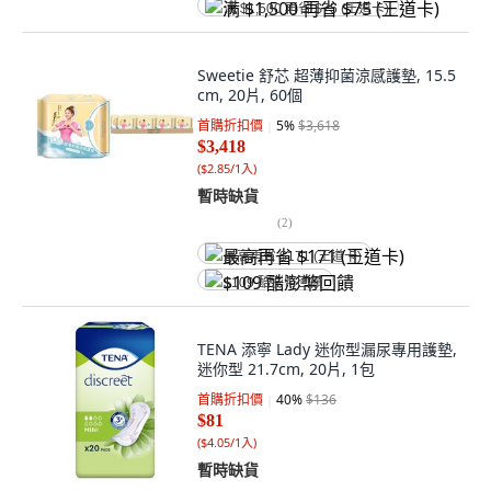
满 $1,500 再省 $75 (王道卡)
Sweetie 舒芯 超薄抑菌涼感護墊, 15.5
cm, 20片, 60個
首購折扣價
5
%
$3,618
$3,418
(
$2.85/1入
)
暫時缺貨
(
2
)
最高再省 $171 (王道卡)
$109 酷澎幣回饋
TENA 添寧 Lady 迷你型漏尿專用護墊,
迷你型 21.7cm, 20片, 1包
首購折扣價
40
%
$136
$81
(
$4.05/1入
)
暫時缺貨