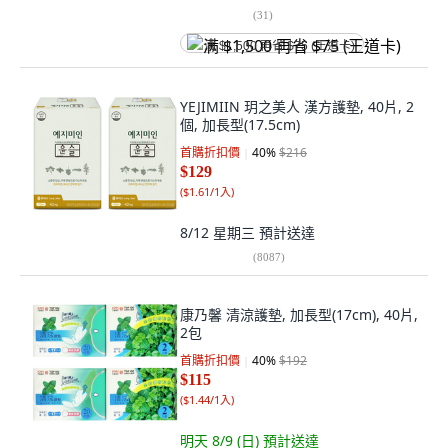
(
31
)
满 $1,500 再省 $75 (王道卡)
YEJIMIIN 玥之美人 漢方護墊, 40片, 2
個, 加長型(17.5cm)
首購折扣價
40
%
$216
$129
(
$1.61/1入
)
8/12 星期三
預計送達
(
8087
)
康乃馨 清涼護墊, 加長型(17cm), 40片,
2包
首購折扣價
40
%
$192
$115
(
$1.44/1入
)
明天 8/9 (日)
預計送達