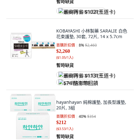
暫時缺貨
最高再省 $102 (王道卡)
KOBAYASHI 小林製藥 SARALIE 白色
花束護墊, 30套, 72片, 14 x 5.7cm
首購折扣價
8
%
$2,460
$2,260
(
$1.05/1入
)
暫時缺貨
最高再省 $113 (王道卡)
$74 酷澎幣回饋
hayanhayan 純棉護墊, 加長型護墊,
20片, 3組
首購折扣價
40
%
$354
$212
(
$3.53/1入
)
暫時缺貨