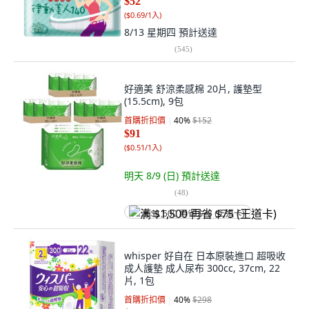
$52
(
$0.69/1入
)
8/13 星期四
預計送達
(
545
)
好適美 舒涼柔感棉 20片, 護墊型
(15.5cm), 9包
首購折扣價
40
%
$152
$91
(
$0.51/1入
)
明天 8/9 (日)
預計送達
(
48
)
满 $1,500 再省 $75 (王道卡)
whisper 好自在 日本原裝進口 超吸收
成人護墊 成人尿布 300cc, 37cm, 22
片, 1包
首購折扣價
40
%
$298