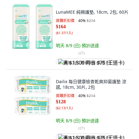
LunaMEE 純棉護墊, 18cm, 2包, 60片
首購折扣價
40
%
$274
$164
(
$1.37/1入
)
明天 8/9 (日)
預計送達
(
27
)
满 $1,500 再省 $75 (王道卡)
Dailix 每日健康檢查乾爽抑菌護墊 涼
感, 18cm, 30片, 2包
首購折扣價
40
%
$214
$128
(
$2.13/1入
)
明天 8/9 (日)
預計送達
(
27
)
满 $1,500 再省 $75 (王道卡)