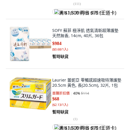
(
111
)
满 $1,500 再省 $75 (王道卡)
SOFY 蘇菲 極淨肌 透氣清新超薄護墊
天然無香, 14cm, 40片, 36包
$984
(
$0.68/1入
)
暫時缺貨
Laurier 蕾妮亞 零觸感超速吸特薄護墊
20.5cm 黃色, 長(20.5cm), 32片, 1包
首購折扣價
40
%
$114
$68
(
$2.13/1入
)
暫時缺貨
(
1
)
满 $1,500 再省 $75 (王道卡)