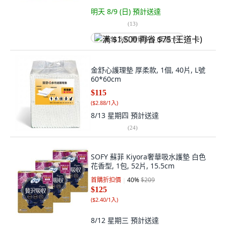
明天 8/9 (日)
預計送達
(
13
)
满 $1,500 再省 $75 (王道卡)
金舒心護理墊 厚柔款, 1個, 40片, L號
60*60cm
$115
(
$2.88/1入
)
8/13 星期四
預計送達
(
24
)
SOFY 蘇菲 Kiyora奢華吸水護墊 白色
花香型, 1包, 52片, 15.5cm
首購折扣價
40
%
$209
$125
(
$2.40/1入
)
8/12 星期三
預計送達