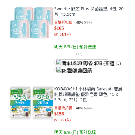
Sweetie 舒芯 Plus 抑菌護墊, 4包, 20
片, 15.5cm
首購折扣價
40
%
$176
$105
(
$1.31/1入
)
明天 8/9 (日)
預計送達
(
17
)
满 $1,500 再省 $75 (王道卡)
$5 酷澎幣回饋
KOBAYASHI 小林製藥 Sarasati 雙層
純棉超薄護墊 優雅皂香 藍色, 15 x
5.7cm, 72片, 2包
首購折扣價
40
%
$260
$156
(
$1.08/1入
)
明天 8/9 (日)
預計送達