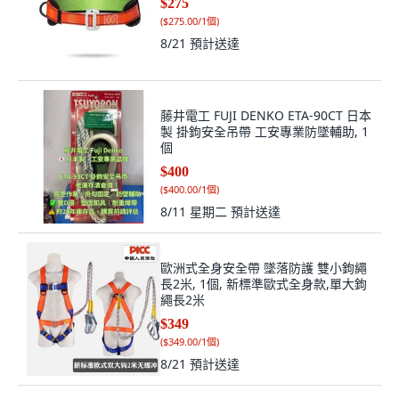
$275
(
$275.00/1個
)
8/21
預計送達
藤井電工 FUJI DENKO ETA-90CT 日本
製 掛鉤安全吊帶 工安專業防墜輔助, 1
個
$400
(
$400.00/1個
)
8/11 星期二
預計送達
歐洲式全身安全帶 墜落防護 雙小鉤繩
長2米, 1個, 新標準歐式全身款,單大鉤
繩長2米
$349
(
$349.00/1個
)
8/21
預計送達