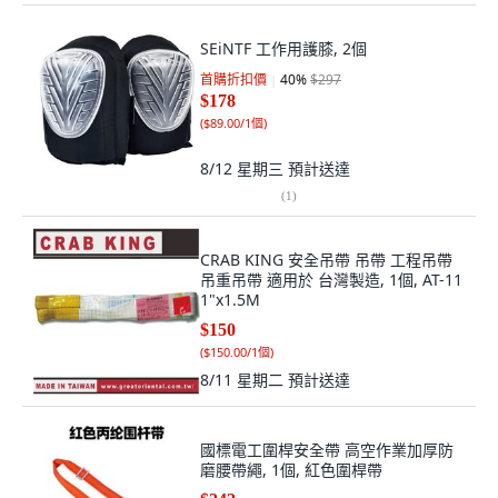
SEiNTF 工作用護膝, 2個
首購折扣價
40
%
$297
$178
(
$89.00/1個
)
8/12 星期三
預計送達
(
1
)
CRAB KING 安全吊帶 吊帶 工程吊帶
吊重吊帶 適用於 台灣製造, 1個, AT-11
1"x1.5M
$150
(
$150.00/1個
)
8/11 星期二
預計送達
國標電工圍桿安全帶 高空作業加厚防
磨腰帶繩, 1個, 紅色圍桿帶