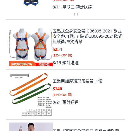
8/11 星期二
預計送達
(
1
)
五點式全身安全帶 GB6095-2021 歐式
安全帶, 1個, 五點式GB6095-2021歐式
無緩衝,單獨揹帶
$254
(
$254.00/1個
)
8/19
預計送達
工業用加厚環形吊裝帶, 1個
$140
(
$140.00/1個
)
8/21
預計送達
五點式高空安全帶套裝 戶外作業防墜