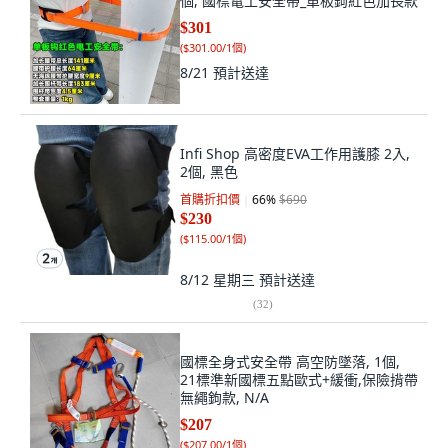
個, 國標電工安全帶_單板鉤紅色加長款
$301
(
$301.00/1個
)
8/21
預計送達
Infi Shop 高密度EVA工作用護膝 2入,
2個, 黑色
首購折扣價
66
%
$690
$230
(
$115.00/1個
)
8/12 星期三
預計送達
(
32
)
國標全身式安全帶 高空防墜落, 1個,
21標準新國標五點歐式+緩衝,保險揹帶
無繩鉤款, N/A
$207
(
$207.00/1個
)