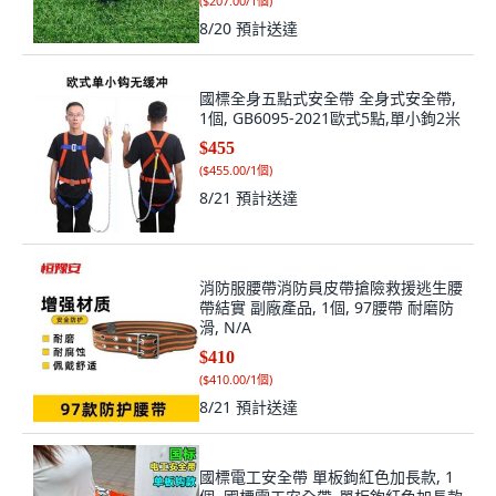
(
$207.00/1個
)
8/20
預計送達
國標全身五點式安全帶 全身式安全帶,
1個, GB6095-2021歐式5點,單小鉤2米
$455
(
$455.00/1個
)
8/21
預計送達
消防服腰帶消防員皮帶搶險救援逃生腰
帶結實 副廠產品, 1個, 97腰帶 耐磨防
滑, N/A
$410
(
$410.00/1個
)
8/21
預計送達
國標電工安全帶 單板鉤紅色加長款, 1