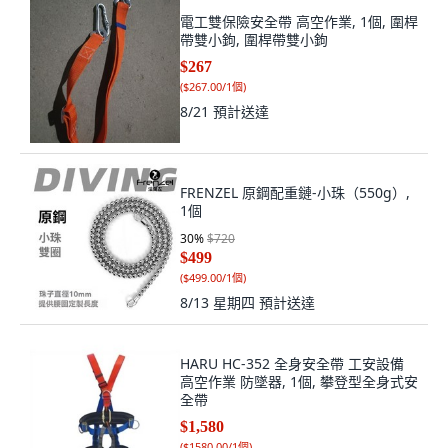
電工雙保險安全帶 高空作業, 1個, 圍桿
帶雙小鉤, 圍桿帶雙小鉤
$267
(
$267.00/1個
)
8/21
預計送達
FRENZEL 原鋼配重鏈-小珠（550g）,
1個
30
%
$720
$499
(
$499.00/1個
)
8/13 星期四
預計送達
HARU HC-352 全身安全帶 工安設備
高空作業 防墜器, 1個, 攀登型全身式安
全帶
$1,580
(
$1580.00/1個
)