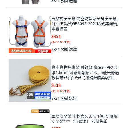
8/21
預計送達
五點式安全帶 高空防墜落全身安全帶,
1個, 五點式GB6095-2021歐式無緩衝,
單獨揹帶
$454
(
$454.00/1個
)
8/21
預計送達
貨車貨物捆綁帶 雙鉤款 寬5cm 長2米
厚1.6mm 棘輪綁紮帶, 1個, 5釐米舒適
款長帶+鉤子,6米【絲滑細膩柔韌性
強】
$138
(
$138.00/1個
)
8/21
預計送達
單腰安全帶 中鉤套裝3米, 1個, 新國標
安全帶***【無繩鉤】 即將售罄