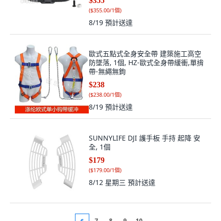
$355
(
$355.00/1個
)
8/19
預計送達
歐式五點式全身安全帶 建築施工高空
防墜落, 1個, HZ-歐式全身帶緩衝,單揹
帶-無繩無鉤
$238
(
$238.00/1個
)
8/19
預計送達
SUNNYLIFE DJI 護手板 手持 起降 安
全, 1個
$179
(
$179.00/1個
)
8/12 星期三
預計送達
7
8
9
10