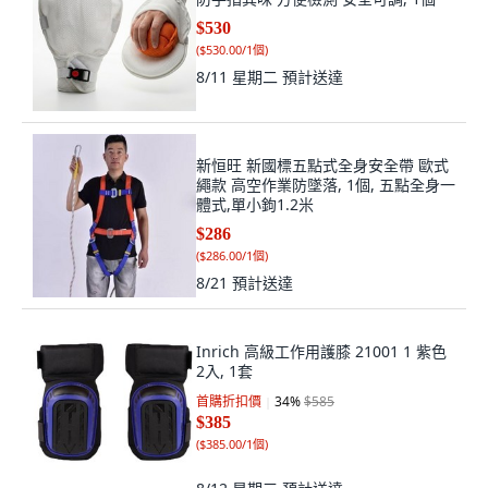
$530
(
$530.00/1個
)
8/11 星期二
預計送達
新恒旺 新國標五點式全身安全帶 歐式
繩款 高空作業防墜落, 1個, 五點全身一
體式,單小鉤1.2米
$286
(
$286.00/1個
)
8/21
預計送達
Inrich 高級工作用護膝 21001 1 紫色
2入, 1套
首購折扣價
34
%
$585
$385
(
$385.00/1個
)