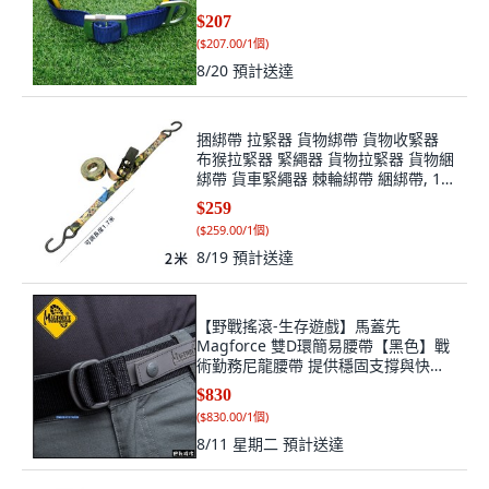
$207
(
$207.00/1個
)
8/20
預計送達
捆綁帶 拉緊器 貨物綁帶 貨物收緊器
布猴拉緊器 緊繩器 貨物拉緊器 貨物綑
綁帶 貨車緊繩器 棘輪綁帶 綑綁帶, 1
個, 迷彩25mm寬-2米
$259
(
$259.00/1個
)
8/19
預計送達
【野戰搖滾-生存遊戲】馬蓋先
Magforce 雙D環簡易腰帶【黑色】戰
術勤務尼龍腰帶 提供穩固支撐與快速
穿脫功能, 1個
$830
(
$830.00/1個
)
8/11 星期二
預計送達