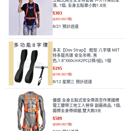
落, 1個, 全身五點單小鉤1.8米
$303
(
$303.00/1個
)
8/21
預計送達
多夫【Dov Strap】 輕型 八字環 MIT
特多龍吊環 安全吊帶, 黑
色,1.8"X60cmX2PC(2條/組), 1個
$195
(
$195.00/1個
)
8/12 星期三
預計送達
優選 全身五點式安全帶高空作業國標
電工腰帶工地工人勞保 副廠商品, 1個,
國標全身帶綁腿,雙大鉤3米
$589
(
$589.00/1個
)