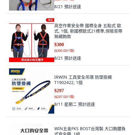
8/21
預計送達
高空作業安全帶 國標全身 五點式 歐
式, 1個, 新國標歐式21標準,保險背帶
無繩鉤款
$300
(
$300.00/1個
)
8/21
預計送達
IRWIN 工具安全吊環 防墜掛繩
T1902422, 1個
$297
(
$297.00/1個
)
8/11 星期二
預計送達
WIN五金FKS BOST台灣製 大口鉤腰負
式安全帶, 1組