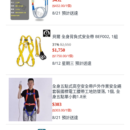
(
$432.00/1個
)
8/21
預計送達
貝爾 全身背負式安全帶 BEF002, 1組
31
%
$2,550
$1,750
(
$1750.00/1個
)
8/12 星期三
預計送達
全身五點式高空安全帶戶外作業安全繩
套裝國標電工腰帶工地防墜落, 1個, 全
身五點單小鉤1.8米
$303
(
$303.00/1個
)
8/21
預計送達