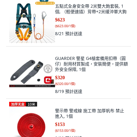
五點式全身安全帶 2米雙大鉤套裝, 1
個, （輕便速插）背帶+2米緩沖單大鉤
$623
(
$623.00/1個
)
8/21
預計送達
GUARDER 警星 G4槍套備用扣帶（圓
仔）耐用材質製成，安裝簡便，提供額
外安全保障, 1個
$320
(
$320.00/1個
)
8/19
預計送達
警示帶 警戒線 施工帶 加厚帆布 禁止
進入, 1個
$153
(
$153.00/1個
)