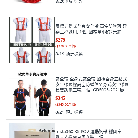
8/20
預計送達
國標五點式全身安全帶 高空防墜落 建
築工程適用, 1個, 國標單小鉤2米繩
$279
(
$279.00/1個
)
8/19
預計送達
安全帶 全身式安全帶 國標全身五點式
安全帶國標高空防墜落全身式安全帶國
標雙鉤電工帶, 1個, GB6095-2021歐式
5點,單小鉤2米
$345
(
$345.00/1個
)
8/21
預計送達
Insta360 X5 POV 運動胸帶 穩固穿
戴・支援麥克風安裝, 1個