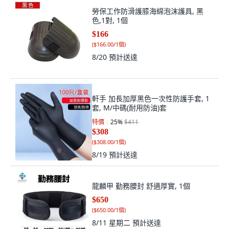
勞保工作防滑護膝海綿泡沫護具, 黑
色,1對, 1個
$166
(
$166.00/1個
)
8/20
預計送達
軒手 加長加厚黑色一次性防護手套, 1
套, M/中碼(耐用防油)套
特價
25
%
$411
$308
(
$308.00/1個
)
8/19
預計送達
龍麟甲 勤務腰封 舒適厚實, 1個
$650
(
$650.00/1個
)
8/11 星期二
預計送達