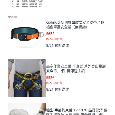
Golmud 新國標單腰式安全腰帶, 1個,
橘色單獨安全帶（無繩鉤）
$652
(
$652.00/1個
)
8/21
預計送達
高空作業安全帶 半身式 戶外登山攀巖
安全帶, 1個, 買即送主鎖
$556
(
$556.00/1個
)
8/21
預計送達
強生 手部約束帶 TV-107C 品質保證 預
防手指異味 方便檢測 安全可調, 1個