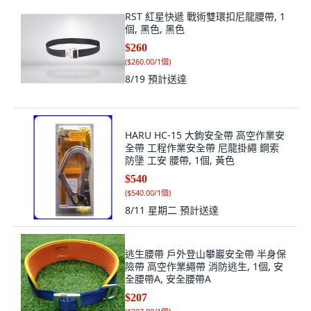
RST 紅星快遞 戰術雙環扣尼龍腰帶, 1
個, 黑色, 黑色
$260
(
$260.00/1個
)
8/19
預計送達
HARU HC-15 大鉤安全帶 高空作業安
全帶 工程作業安全帶 尼龍掛繩 鋼索
防墬 工安 腰帶, 1個, 黃色
$540
(
$540.00/1個
)
8/11 星期二
預計送達
逃生腰帶 戶外登山攀巖安全帶 半身保
險帶 高空作業繩帶 消防逃生, 1個, 安
全腰帶A, 安全腰帶A
$207