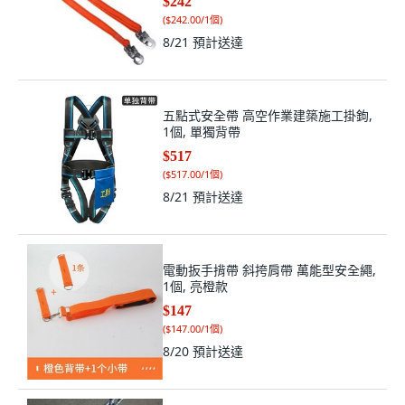
$242
(
$242.00/1個
)
8/21
預計送達
五點式安全帶 高空作業建築施工掛鉤,
1個, 單獨背帶
$517
(
$517.00/1個
)
8/21
預計送達
電動扳手揹帶 斜挎肩帶 萬能型安全繩,
1個, 亮橙款
$147
(
$147.00/1個
)
8/20
預計送達