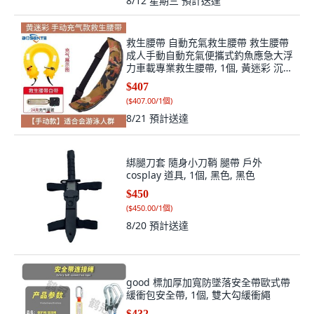
8/12 星期三
預計送達
救生腰帶 自動充氣救生腰帶 救生腰帶
成人手動自動充氣便攜式釣魚應急大浮
力車載專業救生腰帶, 1個, 黃迷彩 沉
穩, 手拉成人均碼 充氣腰帶, 黃迷彩, 手
$407
拉成人
(
$407.00/1個
)
8/21
預計送達
綁腿刀套 隨身小刀鞘 腿帶 戶外
cosplay 道具, 1個, 黑色, 黑色
$450
(
$450.00/1個
)
8/20
預計送達
good 標加厚加寬防墜落安全帶歐式帶
緩衝包安全帶, 1個, 雙大勾緩衝繩
$432