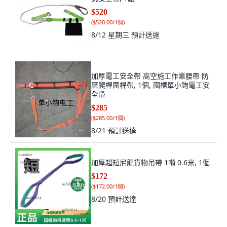
$520
(
$520.00/1個
)
8/12 星期三
預計送達
加厚電工安全帶 高空施工作業腰帶 防
磨爬桿圍桿帶, 1個, 國標單小鉤電工安
全帶
$285
(
$285.00/1個
)
8/21
預計送達
加厚超短尼龍貨物吊帶 1噸 0.6米, 1個
$172
(
$172.00/1個
)
8/20
預計送達