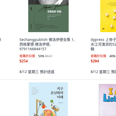
陳
Sechangpublish 佛洛伊德全集 1,
dypress 
西格蒙德·佛洛伊德,
水江河湧流的52
9791166844157
翰
首購折扣價
50
%
$517
首購折扣價
48
%
$254
$204
8/12 星期三
預計送達
8/12 星期三
預