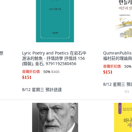
夢想
Lyric Poetry and Poetics 在岩石中
QumranPubli
游泳的鯨魚 - 抒情詩學 抒情詩 156
福村莊的理論與
(精裝), 金石, 9791192580456
首購折扣價
50
%
首購折扣價
50
%
$305
$151
$151
8/12 星期三
預
8/12 星期三
預計送達
(
1
)