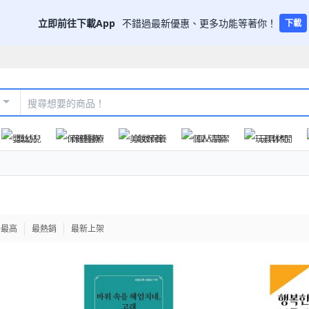
立即前往下載App
不錯過最新優惠、更多功能等著你！
下載
嬰幼兒
保健醫療
美妝保養
個人清潔
玩具休閒
格最高
最熱銷
最新上架