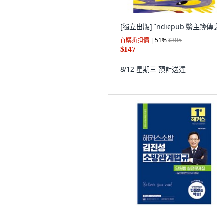
[獨立出版] Indiepub 鱉主簿傳
首購折扣價
51
%
$305
$147
8/12 星期三
預計送達