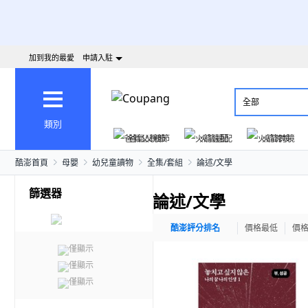
加到我的最愛
申請入駐
全部
類別
爸氣父親節
火箭速配
火箭跨境
酷澎首頁
母嬰
幼兒童讀物
全集/套組
論述/文學
篩選器
論述/文學
酷澎評分排名
價格最低
價
僅顯示
僅顯示
僅顯示