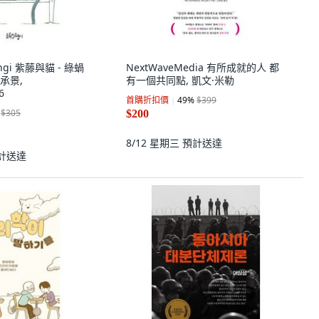
engi 紫藤與貓 - 綠蝸
NextWaveMedia 有所成就的人 都
禹承景,
有一個共同點, 凱文·米勒
6
首購折扣價
49
%
$399
$305
$200
8/12 星期三
預計送達
計送達