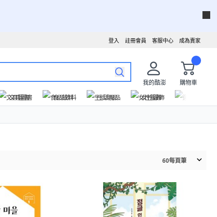
登入
註冊會員
客服中心
成為賣家
我的酷澎
購物車
文具圖書
食品飲料
生活用品
女性服飾
運動戶外
60
每頁筆