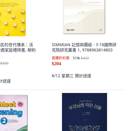
上帝子民的世代傳承：活
SIMMIAN 記憶與團結 - 5·18國際研
週家庭禮拜書, 柳約
究院研究叢書 1, 9788963814803
首購折扣價
51
%
$423
$399
$204
8/12 星期三
預計送達
計送達