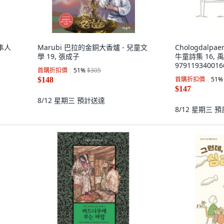
養隼人
Marubi 巴拉的金銅大香爐 - 兒童文
Chologdalpa
學 19, 張成子
牛童詩集 16, 
979119340016
首購折扣價
51
%
$305
首購折扣價
51
%
$148
$147
8/12 星期三
預計送達
8/12 星期三
預