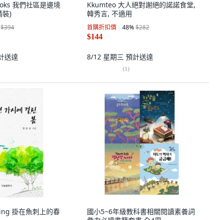
 books 我們社區是邊境
Kkumteo 大人絕對謝絕的諾諾食堂,
精裝)
韓秀言, 不適用
$394
首購折扣價
48
%
$282
$144
計送達
8/12 星期三
預計送達
(
1
)
shing 掛在魚刺上的春
國小5~6年級教科書相關閱讀素養詞