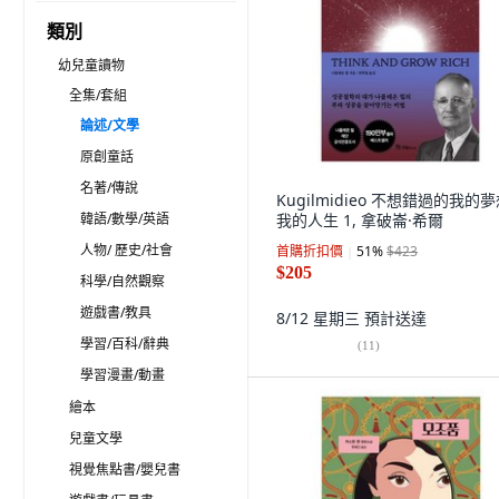
類別
幼兒童讀物
全集/套組
論述/文學
原創童話
名著/傳說
Kugilmidieo 不想錯過的我的
韓語/數學/英語
我的人生 1, 拿破崙·希爾
人物/ 歷史/社會
首購折扣價
51
%
$423
$205
科學/自然觀察
遊戲書/教具
8/12 星期三
預計送達
學習/百科/辭典
(
11
)
學習漫畫/動畫
繪本
兒童文學
視覺焦點書/嬰兒書