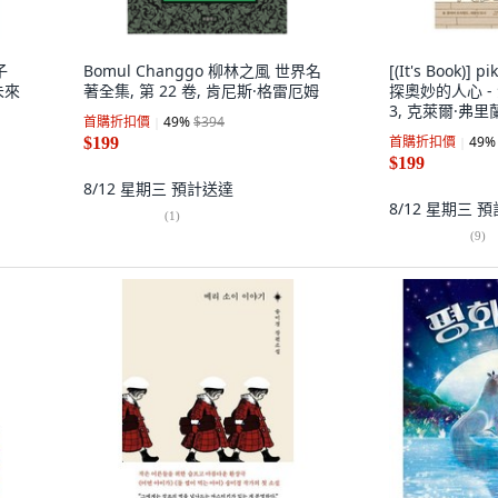
子
Bomul Changgo 柳林之風 世界名
[(It's Book)
未來
著全集, 第 22 卷, 肯尼斯·格雷厄姆
探奧妙的人心 - 
3, 克萊爾·弗里
首購折扣價
49
%
$394
首購折扣價
49
%
$199
$199
8/12 星期三
預計送達
8/12 星期三
預
(
1
)
(
9
)