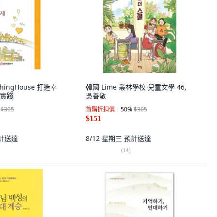
shingHouse 打造幸
韓國 Lime 叢林學校 兒童文學 46,
實踐
吳善敬
$305
首購折扣價
50
%
$305
$151
計送達
8/12 星期三
預計送達
(
14
)