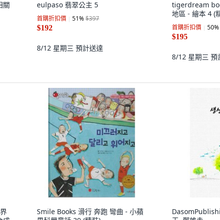
防相關
eulpaso 翡翠公主 5
tigerdream
地區 - 繪本 4 (
首購折扣價
51
%
$397
首購折扣價
50
%
$192
$195
8/12 星期三
預計送達
8/12 星期三
預
世界
Smile Books 滑行 奔跑 彎曲 - 小蘋
DasomPubli