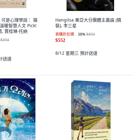
] pik 可是心理學說： 窺
Hangilsa 東亞大分團體主義論 (精
溫暖智慧人文 Pick!
裝), 李三星
蘭, 賈桂琳·托納
首購折扣價
38
%
$893
$394
$552
8/12 星期三
預計送達
計送達