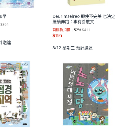
要和平
Deurimselreo 即使不完美 也決定
繼續奔跑：李有善散文
$394
首購折扣價
52
%
$411
$195
計送達
8/12 星期三
預計送達