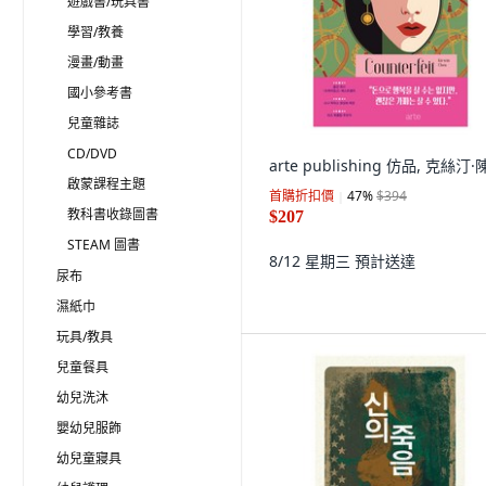
遊戲書/玩具書
學習/教養
漫畫/動畫
國小參考書
兒童雜誌
CD/DVD
arte publishing 仿品, 克絲汀·
啟蒙課程主題
首購折扣價
47
%
$394
教科書收錄圖書
$207
STEAM 圖書
8/12 星期三
預計送達
尿布
濕紙巾
玩具/教具
兒童餐具
幼兒洗沐
嬰幼兒服飾
幼兒童寢具