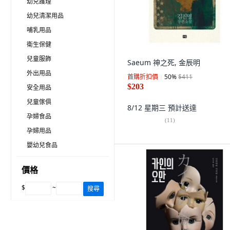
幼兒護理
幼兒清潔用品
哺乳用品
衛生保健
兒童服飾
Saeum 神之死, 金辰明
外出用品
首購折扣價
50
%
$411
$203
安全用品
兒童傢俱
8/12 星期三
預計送達
孕婦食品
(
11
)
孕婦用品
嬰幼兒食品
價格
$
~
搜尋