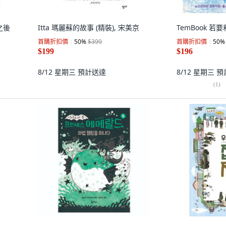
之後
Itta 瑪麗蘇的故事 (精裝), 宋美京
TemBook 若
首購折扣價
50
%
$399
首購折扣價
50
%
$199
$196
8/12 星期三
預計送達
8/12 星期三
預
(
1
)