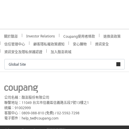
Investor Relations
關於酷澎
Coupang使用者條款
退換貨政策
信任管理中心
顧客隱私權政策通知
安心購物
資訊安全
資訊安全及隱私保護認證
加入酷澎商城
Global Site
公司名稱：酷澎股份有限公司
聯繫地址：11049 台北市信義區信義路五段7號13樓之1
統編：91002999
客服中心：0809-088-810 (免費) / 02-5592-7298
電子郵件：help_tw@coupang.com