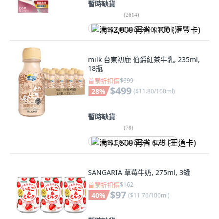
暫時缺貨
(
2614
)
满 $2,000 再省 $100 (滙豐卡)
milk 台東初鹿 伯爵紅茶牛乳, 235ml,
18瓶
首購折扣價
$699
$499
28
%
(
$11.80/100ml
)
暫時缺貨
(
78
)
满 $1,500 再省 $75 (王道卡)
SANGARIA 草莓牛奶, 275ml, 3罐
首購折扣價
$162
$97
40
%
(
$11.76/100ml
)