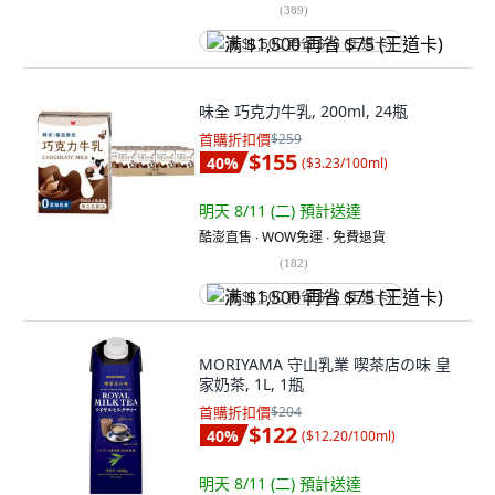
(
389
)
满 $1,500 再省 $75 (王道卡)
味全 巧克力牛乳, 200ml, 24瓶
首購折扣價
$259
$155
40
%
(
$3.23/100ml
)
明天 8/11 (二)
預計送達
酷澎直售 ∙ WOW免運 ∙ 免費退貨
(
182
)
满 $1,500 再省 $75 (王道卡)
MORIYAMA 守山乳業 喫茶店の味 皇
家奶茶, 1L, 1瓶
首購折扣價
$204
$122
40
%
(
$12.20/100ml
)
明天 8/11 (二)
預計送達