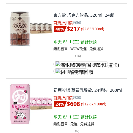
東方飲 巧克力飲品, 320ml, 24罐
首購折扣價
$363
$217
40
%
(
$2.83/100ml
)
明天 8/11 (二)
預計送達
酷澎直售 ∙ WOW免運 ∙ 免費退貨
(
16
)
满 $1,500 再省 $75 (王道卡)
$11 酷澎幣回饋
初鹿牧場 草莓乳酸飲, 24個裝, 200ml
首購折扣價
$808
$608
24
%
(
$12.67/100ml
)
明天 8/11 (二)
預計送達
酷澎直售 ∙ 免運 ∙ 免費退貨
(
6
)