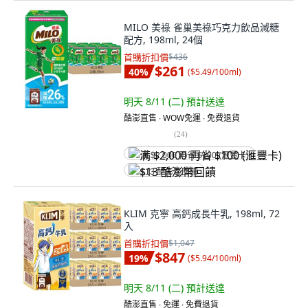
MILO 美祿 雀巢美祿巧克力飲品減糖
配方, 198ml, 24個
首購折扣價
$436
$261
40
%
(
$5.49/100ml
)
明天 8/11 (二)
預計送達
酷澎直售 ∙ WOW免運 ∙ 免費退貨
(
24
)
满 $2,000 再省 $100 (滙豐卡)
$13 酷澎幣回饋
KLIM 克寧 高鈣成長牛乳, 198ml, 72
入
首購折扣價
$1,047
$847
19
%
(
$5.94/100ml
)
明天 8/11 (二)
預計送達
酷澎直售 ∙ 免運 ∙ 免費退貨