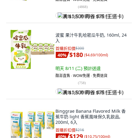
(
4868
)
满 $1,500 再省 $75 (王道卡)
波蜜 果汁牛乳哈密瓜牛奶, 160ml, 24
入
首購折扣價
$300
$180
40
%
(
$4.69/100ml
)
明天 8/11 (二)
預計送達
酷澎直售 ∙ WOW免運 ∙ 免費退貨
(
758
)
满 $1,500 再省 $75 (王道卡)
Binggrae Banana Flavored Milk 香
蕉牛奶 light 香蕉風味保久乳飲品,
200ml, 6入
首購折扣價
$216
$129
40
%
(
$10.75/100ml
)