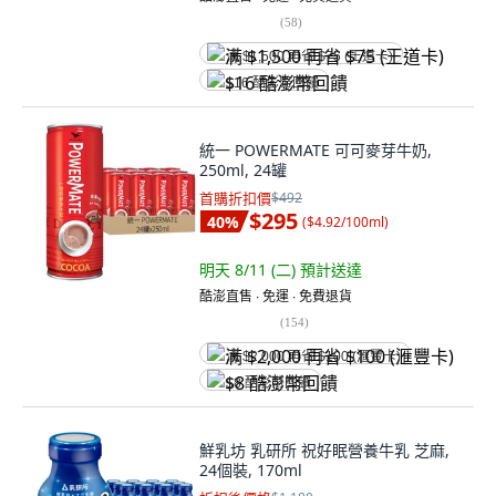
(
58
)
满 $1,500 再省 $75 (王道卡)
$16 酷澎幣回饋
統一 POWERMATE 可可麥芽牛奶,
250ml, 24罐
首購折扣價
$492
$295
40
%
(
$4.92/100ml
)
明天 8/11 (二)
預計送達
酷澎直售 ∙ 免運 ∙ 免費退貨
(
154
)
满 $2,000 再省 $100 (滙豐卡)
$8 酷澎幣回饋
鮮乳坊 乳研所 祝好眠營養牛乳 芝麻,
24個裝, 170ml