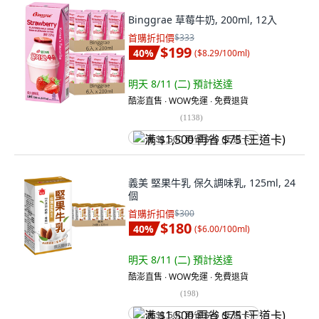
Binggrae 草莓牛奶, 200ml, 12入
首購折扣價
$333
$199
40
%
(
$8.29/100ml
)
明天 8/11 (二)
預計送達
酷澎直售 ∙ WOW免運 ∙ 免費退貨
(
1138
)
满 $1,500 再省 $75 (王道卡)
義美 堅果牛乳 保久調味乳, 125ml, 24
個
首購折扣價
$300
$180
40
%
(
$6.00/100ml
)
明天 8/11 (二)
預計送達
酷澎直售 ∙ WOW免運 ∙ 免費退貨
(
198
)
满 $1,500 再省 $75 (王道卡)