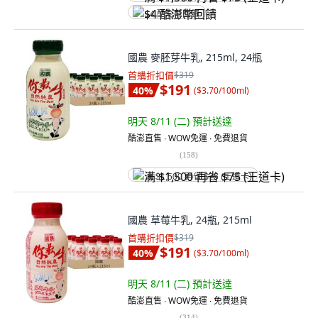
$4 酷澎幣回饋
國農 麥胚芽牛乳, 215ml, 24瓶
首購折扣價
$319
$191
40
%
(
$3.70/100ml
)
明天 8/11 (二)
預計送達
酷澎直售 ∙ WOW免運 ∙ 免費退貨
(
158
)
满 $1,500 再省 $75 (王道卡)
國農 草莓牛乳, 24瓶, 215ml
首購折扣價
$319
$191
40
%
(
$3.70/100ml
)
明天 8/11 (二)
預計送達
酷澎直售 ∙ WOW免運 ∙ 免費退貨
(
314
)