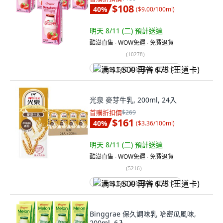
$108
40
%
(
$9.00/100ml
)
明天 8/11 (二)
預計送達
酷澎直售 ∙ WOW免運 ∙ 免費退貨
(
10278
)
满 $1,500 再省 $75 (王道卡)
光泉 麥芽牛乳, 200ml, 24入
首購折扣價
$269
$161
40
%
(
$3.36/100ml
)
明天 8/11 (二)
預計送達
酷澎直售 ∙ WOW免運 ∙ 免費退貨
(
5216
)
满 $1,500 再省 $75 (王道卡)
Binggrae 保久調味乳 哈密瓜風味,
200ml, 6入