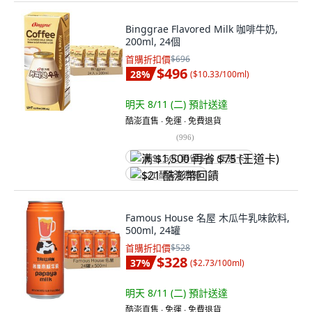
Binggrae Flavored Milk 咖啡牛奶,
200ml, 24個
首購折扣價
$696
$496
28
%
(
$10.33/100ml
)
明天 8/11 (二)
預計送達
酷澎直售 ∙ 免運 ∙ 免費退貨
(
996
)
满 $1,500 再省 $75 (王道卡)
$21 酷澎幣回饋
Famous House 名屋 木瓜牛乳味飲料,
500ml, 24罐
首購折扣價
$528
$328
37
%
(
$2.73/100ml
)
明天 8/11 (二)
預計送達
酷澎直售 ∙ 免運 ∙ 免費退貨