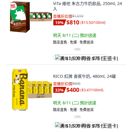
ViTa 維他 朱古力牛奶飲品, 250ml, 24
入
首購折扣價
$1,010
$810
19
%
(
$13.50/100ml
)
明天 8/11 (二)
預計送達
酷澎直售 ∙ 免運 ∙ 免費退貨
(
69
)
满 $1,500 再省 $75 (王道卡)
RICO 紅牌 香蕉牛奶, 480ml, 24罐
首購折扣價
$600
$400
33
%
(
$3.47/100ml
)
明天 8/11 (二)
預計送達
酷澎直售 ∙ 免運 ∙ 免費退貨
(
59
)
满 $1,500 再省 $75 (王道卡)