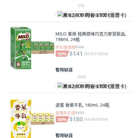
(
73
)
满 $2,000 再省 $100 (滙豐卡)
MILO 美祿 經典原味巧克力麥芽飲品,
198ml, 24瓶
折扣後價格
$336
$141
58
%
(
$2.97/100ml
)
暫時缺貨
(
511
)
满 $2,000 再省 $100 (滙豐卡)
波蜜 香蕉牛乳, 160ml, 24瓶
首購折扣價
$300
$180
40
%
(
$4.69/100ml
)
暫時缺貨