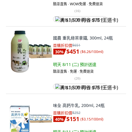
酷澎直售 ∙ WOW免運 ∙ 免費退貨
(
16
)
满 $1,500 再省 $75 (王道卡)
國農 重乳綠茶拿鐵, 300ml, 24瓶
首購折扣價
$651
$451
30
%
(
$6.26/100ml
)
明天 8/11 (二)
預計送達
酷澎直售 ∙ 免運 ∙ 免費退貨
(
20
)
满 $1,500 再省 $75 (王道卡)
味全 高鈣牛乳, 200ml, 24瓶
首購折扣價
$252
$151
40
%
(
$3.15/100ml
)
明天 8/11 (二)
預計送達