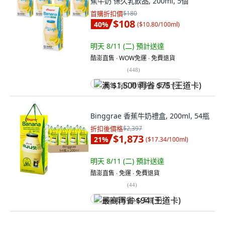
蕉牛奶 保久乳飲品, 200ml, 5個
首購折扣價
$180
$108
40
%
(
$10.80/100ml
)
明天 8/11 (二)
預計送達
酷澎直售 ∙ WOW免運 ∙ 免費退貨
(
448
)
满 $1,500 再省 $75 (王道卡)
Binggrae 香蕉牛奶禮盒, 200ml, 54瓶
折扣後價格
$2,397
$1,873
21
%
(
$17.34/100ml
)
明天 8/11 (二)
預計送達
酷澎直售 ∙ 免運 ∙ 免費退貨
(
44
)
最高再省 $94 (王道卡)