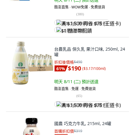
酷澎直售 ∙ WOW免運 ∙ 免費退貨
(
380
)
满 $1,500 再省 $75 (王道卡)
$1 酷澎幣回饋
台農乳品 保久乳 果汁口味, 250ml, 24
罐
折扣後價格
$490
$190
61
%
(
$3.17/100ml
)
明天 8/11 (二)
預計送達
酷澎直售 ∙ 免運 ∙ 免費退貨
(
65
)
满 $1,500 再省 $75 (王道卡)
國農 巧克力牛乳, 215ml, 24罐
首購折扣價
$319