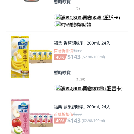
暫時缺貨
(
5
)
满 $1,500 再省 $75 (王道卡)
$7 酷澎幣回饋
福樂 香蕉調味乳, 200ml, 24入
首購折扣價
$239
$143
40
%
(
$2.98/100ml
)
暫時缺貨
(
1620
)
满 $2,000 再省 $100 (滙豐卡)
福樂 蘋果調味乳, 200ml, 24入
首購折扣價
$239
$143
40
%
(
$2.98/100ml
)