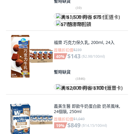
暫時缺貨
(
10
)
满 $1,500 再省 $75 (王道卡)
$7 酷澎幣回饋
福樂 巧克力保久乳, 200ml, 24入
首購折扣價
$239
$143
40
%
(
$2.98/100ml
)
暫時缺貨
(
1846
)
满 $2,000 再省 $100 (滙豐卡)
義美生醫 即飲牛奶蛋白飲 奶茶風味,
24個裝, 250ml
首購折扣價
$1,049
$849
19
%
(
$14.15/100ml
)