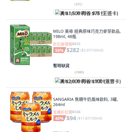
(
101
)
满 $1,500 再省 $75 (王道卡)
MILO 美祿 經典原味巧克力麥芽飲品,
198ml, 48瓶
折扣後價格
$672
$282
58
%
(
$2.97/100ml
)
暫時缺貨
(
1080
)
满 $2,000 再省 $100 (滙豐卡)
SANGARIA 焦糖牛奶風味飲料, 3罐,
264ml
首購折扣價
$158
$94
40
%
(
$11.87/100ml
)