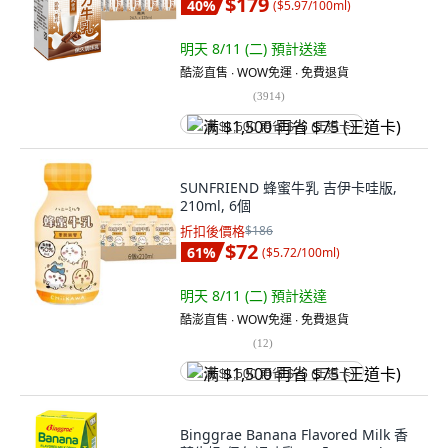
$179
40
%
(
$5.97/100ml
)
明天 8/11 (二)
預計送達
酷澎直售 ∙ WOW免運 ∙ 免費退貨
(
3914
)
满 $1,500 再省 $75 (王道卡)
SUNFRIEND 蜂蜜牛乳 吉伊卡哇版,
210ml, 6個
折扣後價格
$186
$72
61
%
(
$5.72/100ml
)
明天 8/11 (二)
預計送達
酷澎直售 ∙ WOW免運 ∙ 免費退貨
(
12
)
满 $1,500 再省 $75 (王道卡)
Binggrae Banana Flavored Milk 香