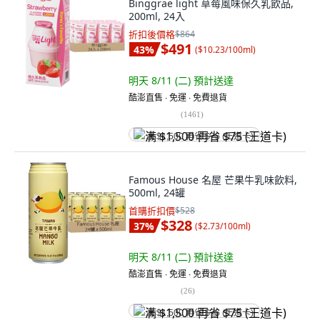
Binggrae light 草莓風味保久乳飲品,
200ml, 24入
折扣後價格
$864
$491
43
%
(
$10.23/100ml
)
明天 8/11 (二)
預計送達
酷澎直售 ∙ 免運 ∙ 免費退貨
(
1461
)
满 $1,500 再省 $75 (王道卡)
Famous House 名屋 芒果牛乳味飲料,
500ml, 24罐
首購折扣價
$528
$328
37
%
(
$2.73/100ml
)
明天 8/11 (二)
預計送達
酷澎直售 ∙ 免運 ∙ 免費退貨
(
26
)
满 $1,500 再省 $75 (王道卡)