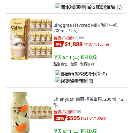
满 $2,000 再省 $100 (滙豐卡)
Binggrae Flavored Milk 咖啡牛奶,
200ml, 72入
首購折扣價
$2,088
$1,888
9
%
(
$13.11/100ml
)
明天 8/11 (二)
預計送達
酷澎直售 ∙ 免運 ∙ 免費退貨
最高再省 $95 (王道卡)
$63 酷澎幣回饋
Shianyuan 仙園 擂茶拿鐵, 200ml, 12
瓶
首購折扣價
$705
$505
28
%
(
$21.04/100ml
)
明天 8/11 (二)
預計送達