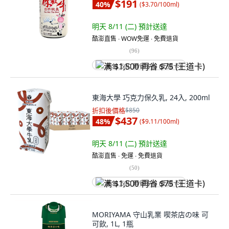
$191
40
%
(
$3.70/100ml
)
明天 8/11 (二)
預計送達
酷澎直售 ∙ WOW免運 ∙ 免費退貨
(
96
)
满 $1,500 再省 $75 (王道卡)
東海大學 巧克力保久乳, 24入, 200ml
折扣後價格
$850
$437
48
%
(
$9.11/100ml
)
明天 8/11 (二)
預計送達
酷澎直售 ∙ 免運 ∙ 免費退貨
(
50
)
满 $1,500 再省 $75 (王道卡)
MORIYAMA 守山乳業 喫茶店の味 可
可飲, 1L, 1瓶