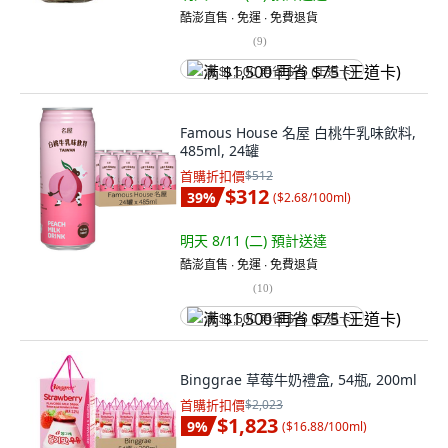
酷澎直售 ∙ 免運 ∙ 免費退貨
(
9
)
满 $1,500 再省 $75 (王道卡)
Famous House 名屋 白桃牛乳味飲料,
485ml, 24罐
首購折扣價
$512
$312
39
%
(
$2.68/100ml
)
明天 8/11 (二)
預計送達
酷澎直售 ∙ 免運 ∙ 免費退貨
(
10
)
满 $1,500 再省 $75 (王道卡)
Binggrae 草莓牛奶禮盒, 54瓶, 200ml
首購折扣價
$2,023
$1,823
9
%
(
$16.88/100ml
)