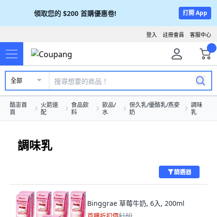
領取您的
$200
首購優惠卷!
打開 App
登入
註冊會員
客服中心
全部
酷澎首
火箭速
食品飲
飲品/
保久乳/優酪乳/燕麥
調味
頁
配
料
水
奶
乳
調味乳
篩選器
Binggrae 草莓牛奶, 6入, 200ml
首購折扣價
$180