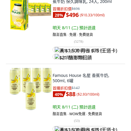
蕉牛奶 保久調味乳, 24入, 200ml
首購折扣價
$696
$496
28
%
(
$10.33/100ml
)
明天 8/11 (二)
預計送達
酷澎直售 ∙ 免運 ∙ 免費退貨
(
5278
)
满 $1,500 再省 $75 (王道卡)
$21 酷澎幣回饋
Famous House 名屋 香蕉牛奶,
500ml, 6罐
首購折扣價
$147
$88
40
%
(
$2.93/100ml
)
明天 8/11 (二)
預計送達
酷澎直售 ∙ WOW免運 ∙ 免費退貨
(
53
)
满 $1,500 再省 $75 (王道卡)