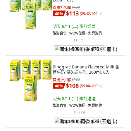
首購折扣價
$189
$113
40
%
(
$9.42/100ml
)
明天 8/11 (二)
預計送達
酷澎直售 ∙ WOW免運 ∙ 免費退貨
(
3962
)
满 $1,500 再省 $75 (王道卡)
Binggrae Banana Flavored Milk 香
蕉牛奶 保久調味乳, 200ml, 6入
首購折扣價
$180
$108
40
%
(
$9.00/100ml
)
明天 8/11 (二)
預計送達
酷澎直售 ∙ WOW免運 ∙ 免費退貨
(
14915
)
满 $1,500 再省 $75 (王道卡)