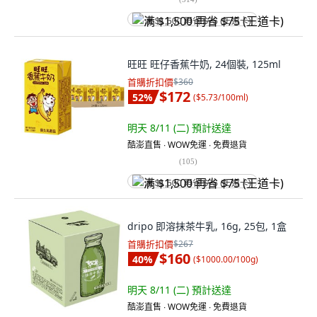
满 $1,500 再省 $75 (王道卡)
旺旺 旺仔香蕉牛奶, 24個裝, 125ml
首購折扣價
$360
$172
52
%
(
$5.73/100ml
)
明天 8/11 (二)
預計送達
酷澎直售 ∙ WOW免運 ∙ 免費退貨
(
105
)
满 $1,500 再省 $75 (王道卡)
dripo 即溶抹茶牛乳, 16g, 25包, 1盒
首購折扣價
$267
$160
40
%
(
$1000.00/100g
)
明天 8/11 (二)
預計送達
酷澎直售 ∙ WOW免運 ∙ 免費退貨