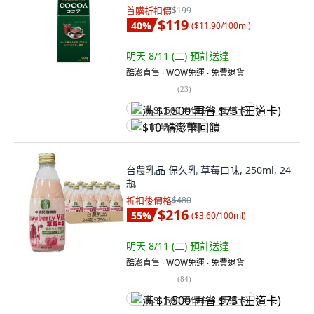
首購折扣價
$199
$119
40
%
(
$11.90/100ml
)
明天 8/11 (二)
預計送達
酷澎直售 ∙ WOW免運 ∙ 免費退貨
(
23
)
满 $1,500 再省 $75 (王道卡)
$10 酷澎幣回饋
台農乳品 保久乳 草莓口味, 250ml, 24
瓶
折扣後價格
$480
$216
55
%
(
$3.60/100ml
)
明天 8/11 (二)
預計送達
酷澎直售 ∙ WOW免運 ∙ 免費退貨
(
84
)
满 $1,500 再省 $75 (王道卡)