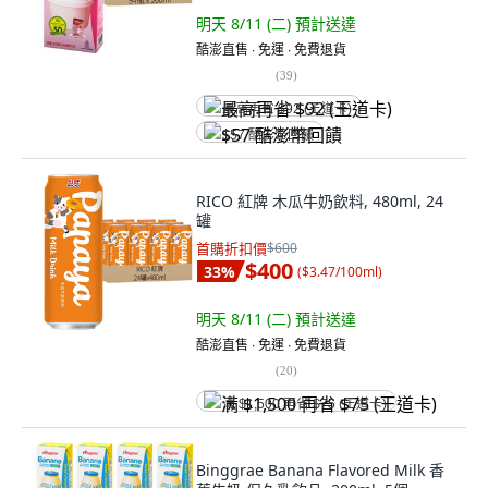
明天 8/11 (二)
預計送達
酷澎直售 ∙ 免運 ∙ 免費退貨
(
39
)
最高再省 $92 (王道卡)
$57 酷澎幣回饋
RICO 紅牌 木瓜牛奶飲料, 480ml, 24
罐
首購折扣價
$600
$400
33
%
(
$3.47/100ml
)
明天 8/11 (二)
預計送達
酷澎直售 ∙ 免運 ∙ 免費退貨
(
20
)
满 $1,500 再省 $75 (王道卡)
Binggrae Banana Flavored Milk 香