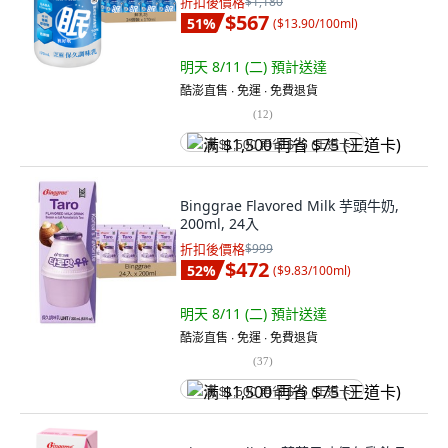
折扣後價格
$1,180
$567
51
%
(
$13.90/100ml
)
明天 8/11 (二)
預計送達
酷澎直售 ∙ 免運 ∙ 免費退貨
(
12
)
满 $1,500 再省 $75 (王道卡)
Binggrae Flavored Milk 芋頭牛奶,
200ml, 24入
折扣後價格
$999
$472
52
%
(
$9.83/100ml
)
明天 8/11 (二)
預計送達
酷澎直售 ∙ 免運 ∙ 免費退貨
(
37
)
满 $1,500 再省 $75 (王道卡)