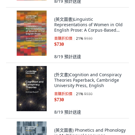
8/19
預計送達
(英文圖書)Linguistic
Representations of Women in Old
English Prose: A Corpus-Based
Phraseo... 平裝版, Cambridge
首購折扣價
21
%
$930
University Press, 英文
$730
8/19
預計送達
(外文書)Cognition and Conspiracy
Theories Paperback, Cambridge
University Press, English
首購折扣價
21
%
$930
$730
8/19
預計送達
(英文圖書) Phonetics and Phonology