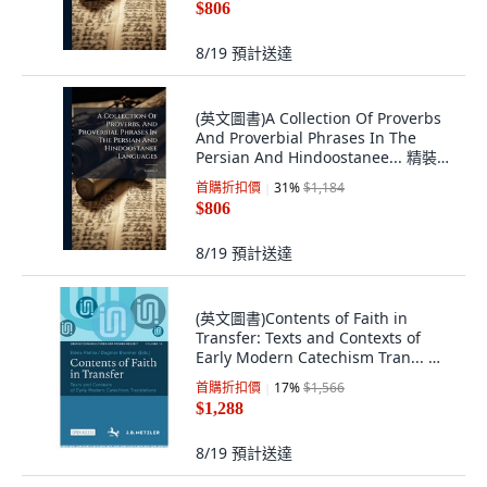
$806
8/19
預計送達
(英文圖書)A Collection Of Proverbs
And Proverbial Phrases In The
Persian And Hindoostanee... 精裝
版, Hutson Street Press, 英文
首購折扣價
31
%
$1,184
$806
8/19
預計送達
(英文圖書)Contents of Faith in
Transfer: Texts and Contexts of
Early Modern Catechism Tran... 平
裝版, J.B. Metzler, 英文
首購折扣價
17
%
$1,566
$1,288
8/19
預計送達