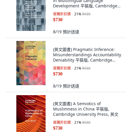
in Multilingual Language
Development 平裝版, Cambridge
University Press, 英文
首購折扣價
21
%
$930
$730
8/19
預計送達
(英文圖書) Pragmatic Inference:
Misunderstandings Accountability
Deniability 平裝版, Cambridge
University Press, 英文
首購折扣價
21
%
$930
$730
8/19
預計送達
(英文圖書) A Semiotics of
Muslimness in China 平裝版,
Cambridge University Press, 英文
首購折扣價
21
%
$930
$730