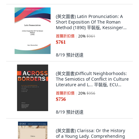
(英文圖書) Latin Pronunciation: A
Short Exposition Of The Roman
Method (1890) 平裝版, Kessinger
Publishing, 英文
首購折扣價
20
%
$961
$761
8/19
預計送達
(英文圖書)Difficult Neighborhoods:
The Semiotics of Conflict in Culture
Literature and L... 平裝版, ECU
Academic Library Services, 英文
首購折扣價
20
%
$956
$756
8/19
預計送達
(英文圖書) Clarissa: Or the History
of a Young Lady. Comprehending