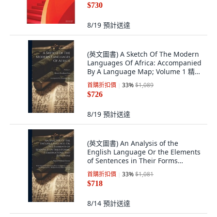
$730
8/19
預計送達
(英文圖書) A Sketch Of The Modern
Languages Of Africa: Accompanied
By A Language Map; Volume 1 精裝
版, Legare Street Press, 英文
首購折扣價
33
%
$1,089
$726
8/19
預計送達
(英文圖書) An Analysis of the
English Language Or the Elements
of Sentences in Their Forms
Combinatio... 精裝版, Legare Street
首購折扣價
33
%
$1,081
Press, 英文
$718
8/14
預計送達