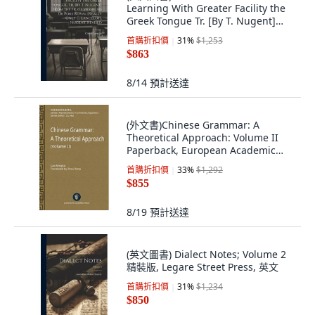
Learning With Greater Facility the
Greek Tongue Tr. [By T. Nugent]
From the ... 精裝版, Legare Street
首購折扣價
31
%
$1,253
Press, 英文
$863
8/14
預計送達
(外文書)Chinese Grammar: A
Theoretical Approach: Volume II
Paperback, European Academic
Press, English
首購折扣價
33
%
$1,292
$855
8/19
預計送達
(英文圖書) Dialect Notes; Volume 2
精裝版, Legare Street Press, 英文
首購折扣價
31
%
$1,234
$850