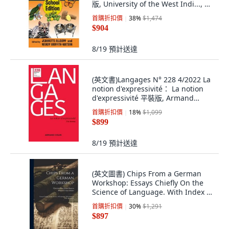
版, University of the West Indi..., 英
文
首購折扣價
38
%
$1,474
$904
8/19
預計送達
(英文書)Langages N° 228 4/2022 La
notion d'expressivité： La notion
d'expressivité 平裝版, Armand
Colin, 英文
首購折扣價
18
%
$1,099
$899
8/19
預計送達
(英文圖書) Chips From a German
Workshop: Essays Chiefly On the
Science of Language. With Index to
Vols. ... 精裝版, Legare Street Press,
首購折扣價
30
%
$1,291
英文
$897