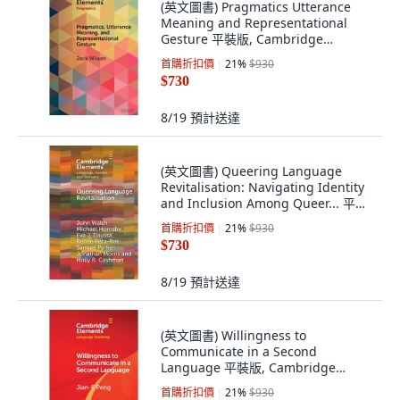
(英文圖書) Pragmatics Utterance
Meaning and Representational
Gesture 平裝版, Cambridge
University Press, 英文
首購折扣價
21
%
$930
$730
8/19
預計送達
(英文圖書) Queering Language
Revitalisation: Navigating Identity
and Inclusion Among Queer... 平裝
版, Cambridge University Press, 英
首購折扣價
21
%
$930
文
$730
8/19
預計送達
(英文圖書) Willingness to
Communicate in a Second
Language 平裝版, Cambridge
University Press, 英文
首購折扣價
21
%
$930