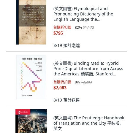
(英文圖書) Etymological and
Pronouncing Dictionary of the
English Language the
Pronunciation Revised by... 平裝版,
首購折扣價
32
%
$1,172
Legare Street Press, 英文
$795
8/19
預計送達
(英文圖書) Binding Media: Hybrid
Print-Digital Literature from Across
the Americas 精裝版, Stanford
University Press, 英文
首購折扣價
8
%
$2,283
$2,083
8/19
預計送達
(英文圖書) The Routledge Handbook
of Translation and the City 平裝版,
英文