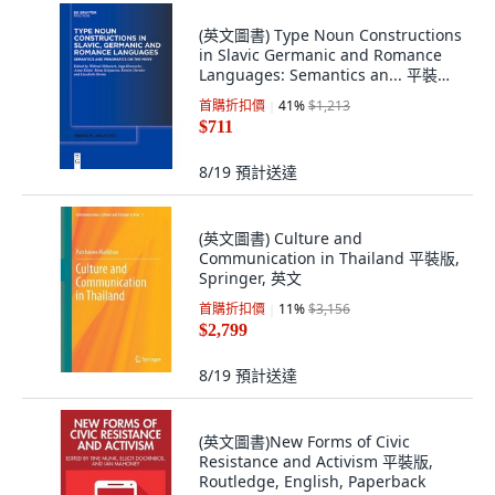
(英文圖書) Type Noun Constructions
in Slavic Germanic and Romance
Languages: Semantics an... 平裝版,
de Gruyter Mouton, 英文
首購折扣價
41
%
$1,213
$711
8/19
預計送達
(英文圖書) Culture and
Communication in Thailand 平裝版,
Springer, 英文
首購折扣價
11
%
$3,156
$2,799
8/19
預計送達
(英文圖書)New Forms of Civic
Resistance and Activism 平裝版,
Routledge, English, Paperback