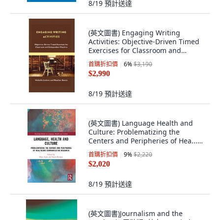
8/19
預計送達
(英文圖書) Engaging Writing
Activities: Objective-Driven Timed
Exercises for Classroom and
Independent P... 精裝版, Rowman &
首購折扣價
6
%
$3,190
Littlefield Publis..., 英文
$2,990
8/19
預計送達
(英文圖書) Language Health and
Culture: Problematizing the
Centers and Peripheries of Hea...
平裝版, Routledge, 英文
首購折扣價
9
%
$2,220
$2,020
8/19
預計送達
(英文圖書)Journalism and the