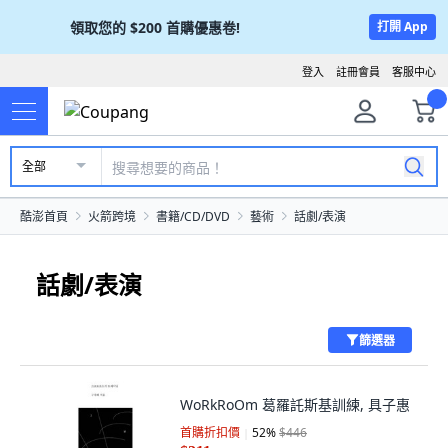
領取您的
$200
首購優惠卷!
打開 App
登入
註冊會員
客服中心
全部
酷澎首頁
火箭跨境
書籍/CD/DVD
藝術
話劇/表演
話劇/表演
篩選器
WoRkRoOm 葛羅託斯基訓練, 具子惠
首購折扣價
52
%
$446