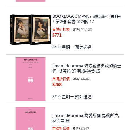
BOOKLOGCOMPANY 颱風商社 第1冊
+ 第2冊 套書 全2冊, 17
首購折扣價
31
%
$1,128
$771
8/10 星期一
預計送達
Jimanjideurama 流浪或被流放的騎士
們, 艾芙拉·班 著/洪裕美 譯
首購折扣價
49
%
$535
$268
8/10 星期一
預計送達
Jimanjideurama 為愛所騙 為錢所泣,
林善圭 著
首購折扣價
51
%
$347