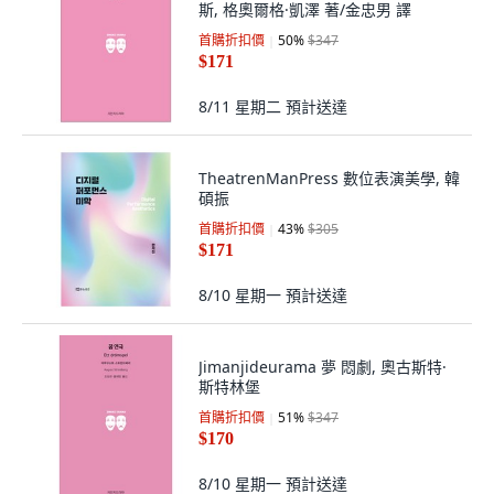
斯, 格奧爾格·凱澤 著/金忠男 譯
首購折扣價
50
%
$347
$171
8/11 星期二
預計送達
TheatrenManPress 數位表演美學, 韓
碩振
首購折扣價
43
%
$305
$171
8/10 星期一
預計送達
Jimanjideurama 夢 悶劇, 奧古斯特·
斯特林堡
首購折扣價
51
%
$347
$170
8/10 星期一
預計送達