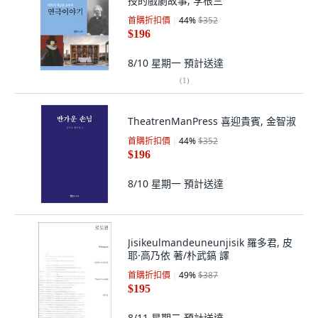
授的戲劇故事, 李根三
首購折扣價
44
%
$352
$196
8/10 星期一
預計送達
(
1
)
TheatrenManPress 喜迎貴賓, 金智淑
首購折扣價
44
%
$352
$196
8/10 星期一
預計送達
Jisikeulmandeuneunjisik 羅多君, 皮
耶·高乃依 著/朴武鎬 譯
首購折扣價
49
%
$387
$195
8/11 星期二
預計送達