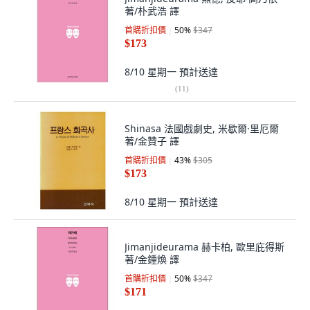
著/朴武浩 譯
首購折扣價
50
%
$347
$173
8/10 星期一
預計送達
(
11
)
Shinasa 法國戲劇史, 米歇爾·里厄爾
著/金贊子 譯
首購折扣價
43
%
$305
$173
8/10 星期一
預計送達
Jimanjideurama 赫卡柏, 歐里庇得斯
著/金鍾煥 譯
首購折扣價
50
%
$347
$171