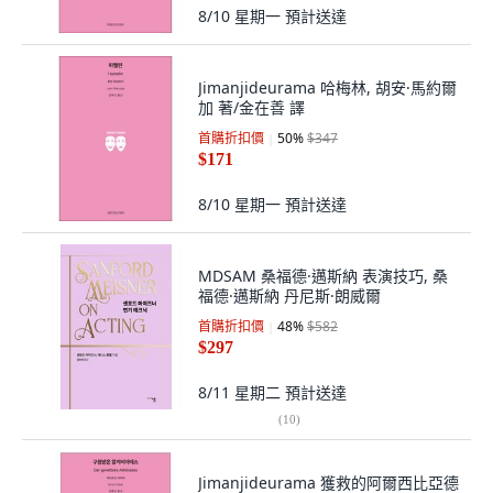
8/10 星期一
預計送達
Jimanjideurama 哈梅林, 胡安·馬約爾
加 著/金在善 譯
首購折扣價
50
%
$347
$171
8/10 星期一
預計送達
MDSAM 桑福德·邁斯納 表演技巧, 桑
福德·邁斯納 丹尼斯·朗威爾
首購折扣價
48
%
$582
$297
8/11 星期二
預計送達
(
10
)
Jimanjideurama 獲救的阿爾西比亞德