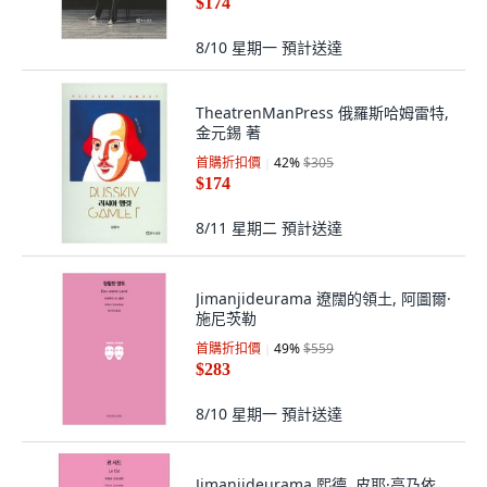
$174
8/10 星期一
預計送達
TheatrenManPress 俄羅斯哈姆雷特,
金元錫 著
首購折扣價
42
%
$305
$174
8/11 星期二
預計送達
Jimanjideurama 遼闊的領土, 阿圖爾·
施尼茨勒
首購折扣價
49
%
$559
$283
8/10 星期一
預計送達
Jimanjideurama 熙德, 皮耶·高乃依