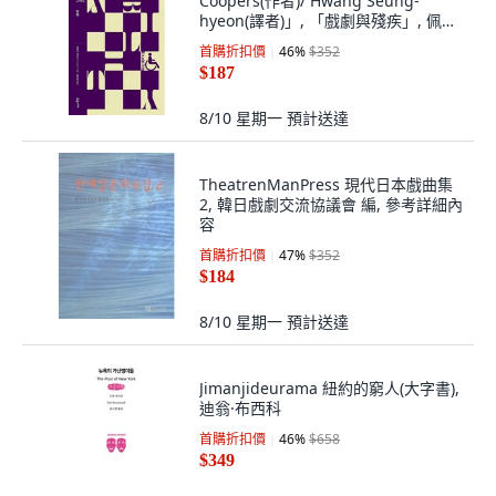
Coopers(作者)/ Hwang Seung-
hyeon(譯者)」, 「戲劇與殘疾」, 佩特
拉·庫珀斯, 半精裝
首購折扣價
46
%
$352
$187
8/10 星期一
預計送達
TheatrenManPress 現代日本戲曲集
2, 韓日戲劇交流協議會 編, 參考詳細內
容
首購折扣價
47
%
$352
$184
8/10 星期一
預計送達
Jimanjideurama 紐約的窮人(大字書),
迪翁·布西科
首購折扣價
46
%
$658
$349