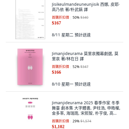
Jisikeulmandeuneunjisik 西娜, 皮耶·
高乃依 著/朴武鎬 譯
首購折扣價
50
%
$340
$167
8/11 星期二
預計送達
Jimanjideurama 莫里哀獨幕劇選, 莫
里哀 著/林在日 譯
首購折扣價
52
%
$347
$166
8/10 星期一
預計送達
Jimanjideurama 2025 春季作家 冬季
舞臺 劇本集 大字體書, 尹柱浩, 申皓權,
金多率, 海瑞雨, 宋熙智, 朴亨俊, 高燦
夏, 徐有珍
首購折扣價
29
%
$1,574
$1,102