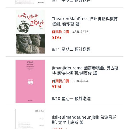
TheatrenManPress 濟州神話與教育
戲劇, 裴珍燮 著
首購折扣價
48
%
$376
$195
8/11 星期二
預計送達
Jimanjideurama 幽靈奏鳴曲, 奧古斯
特·斯特林堡 著/趙泰俊 譯
首購折扣價
50
%
$394
$194
8/10 星期一
預計送達
Jisikeulmandeuneunjisik 希波呂託
斯, 尤里比底斯 著