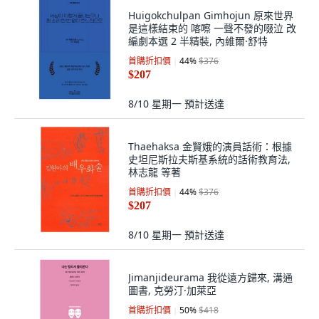
Huigokchulpan Gimhojun 原來世界
是這樣結束的 喀嚓 一聲不發的啜泣 改
編劇本選 2 半精裝, 內維爾·舒特
首購折扣價
44
%
$376
$207
8/10 星期一
預計送達
Thaehaksa 金賢娥的演員話術：根據
史坦尼斯拉夫斯基系統的話術教育法,
林志龍 等著
首購折扣價
44
%
$376
$207
8/10 星期一
預計送達
Jimanjideurama 我從遠方歸來, 溝通
圖書, 克勞汀·加萊亞
首購折扣價
50
%
$418