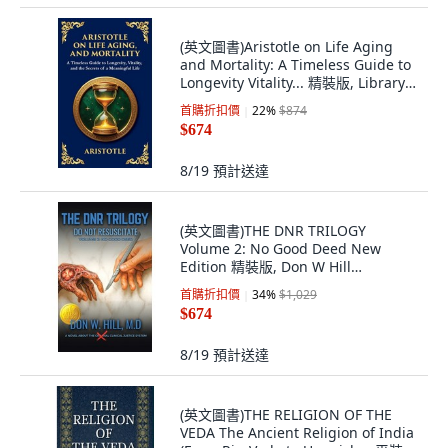
(英文圖書)Aristotle on Life Aging
and Mortality: A Timeless Guide to
Longevity Vitality... 精裝版, Library
of Alexandria, 英文
首購折扣價
22
%
$874
$674
8/19
預計送達
(英文圖書)THE DNR TRILOGY
Volume 2: No Good Deed New
Edition 精裝版, Don W Hill
Publishing, 英文
首購折扣價
34
%
$1,029
$674
8/19
預計送達
(英文圖書)THE RELIGION OF THE
VEDA The Ancient Religion of India