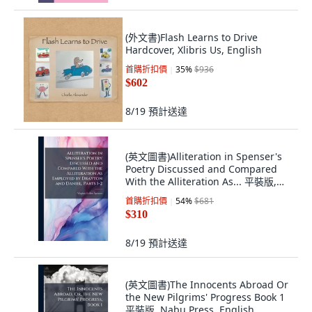
(外文書)Flash Learns to Drive
Hardcover, Xlibris Us, English
首購折扣價
35
%
$936
$602
8/19
預計送達
(英文圖書)Alliteration in Spenser's
Poetry Discussed and Compared
With the Alliteration As... 平裝版,
Nabu Press, 英文
首購折扣價
54
%
$681
$310
8/19
預計送達
(英文圖書)The Innocents Abroad Or
the New Pilgrims' Progress Book 1
平裝版, Nabu Press, English