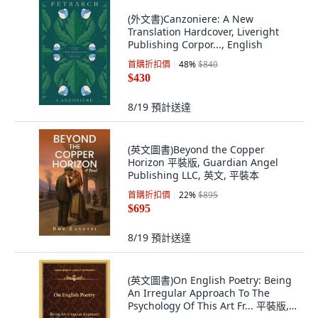
(外文書)Canzoniere: A New
Translation Hardcover, Liveright
Publishing Corpor..., English
首購折扣價
48
%
$840
$430
8/19
預計送達
(英文圖書)Beyond the Copper
Horizon 平裝版, Guardian Angel
Publishing LLC, 英文, 平裝本
首購折扣價
22
%
$895
$695
8/19
預計送達
(英文圖書)On English Poetry: Being
An Irregular Approach To The
Psychology Of This Art Fr... 平裝版,