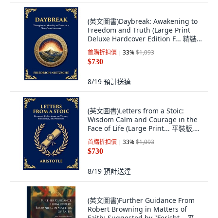
(英文圖書)Daybreak: Awakening to
Freedom and Truth (Large Print
Deluxe Hardcover Edition F... 精裝
版, Library of Alexandria, 英文
首購折扣價
33
%
$1,093
$730
8/19
預計送達
(英文圖書)Letters from a Stoic:
Wisdom Calm and Courage in the
Face of Life (Large Print... 平裝版,
Library of Alexandria, English
首購折扣價
33
%
$1,093
$730
8/19
預計送達
(英文圖書)Further Guidance From
Robert Browning in Matters of
Faith: Suggested by "Ferisht... 平裝