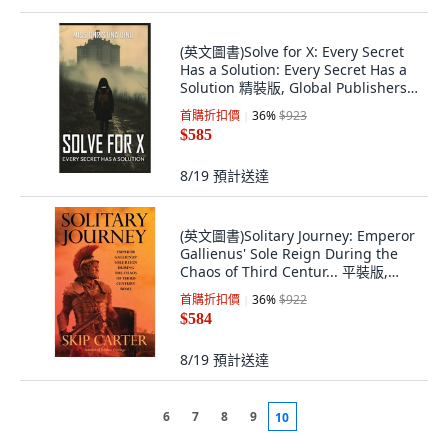
(英文圖書)Solve for X: Every Secret
Has a Solution: Every Secret Has a
Solution 精裝版, Global Publishers,
英文
首購折扣價
36
%
$923
$585
8/19
預計送達
(英文圖書)Solitary Journey: Emperor
Gallienus' Sole Reign During the
Chaos of Third Centur... 平裝版,
Lynn Carter, 英文
首購折扣價
36
%
$922
$584
8/19
預計送達
6
7
8
9
10