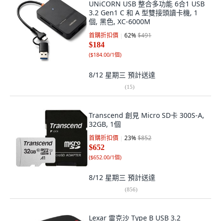
UNiCORN USB 整合多功能 6合1 USB
3.2 Gen1 C 和 A 型雙接頭讀卡機, 1
個, 黑色, XC-6000M
首購折扣價
62
%
$491
$184
(
$184.00/1個
)
8/12 星期三
預計送達
(
15
)
Transcend 創見 Micro SD卡 300S-A,
32GB, 1個
首購折扣價
23
%
$852
$652
(
$652.00/1個
)
8/12 星期三
預計送達
(
856
)
Lexar 雷克沙 Type B USB 3.2