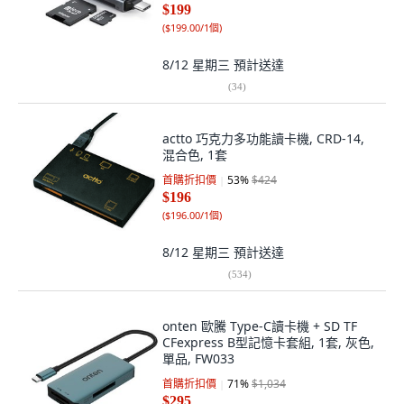
$199
(
$199.00/1個
)
8/12 星期三
預計送達
(
34
)
actto 巧克力多功能讀卡機, CRD-14,
混合色, 1套
首購折扣價
53
%
$424
$196
(
$196.00/1個
)
8/12 星期三
預計送達
(
534
)
onten 歐騰 Type-C讀卡機 + SD TF
CFexpress B型記憶卡套組, 1套, 灰色,
單品, FW033
首購折扣價
71
%
$1,034
$295