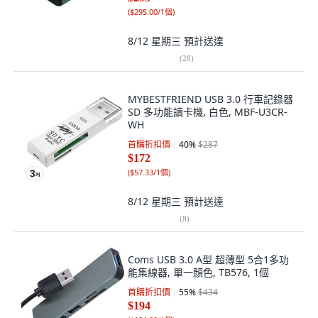
(
$295.00/1個
)
8/12 星期三
預計送達
(
28
)
MYBESTFRIEND USB 3.0 行車記錄器
SD 多功能讀卡機, 白色, MBF-U3CR-
WH
首購折扣價
40
%
$287
$172
(
$57.33/1個
)
8/12 星期三
預計送達
(
8
)
Coms USB 3.0 A型 超薄型 5合1多功
能集線器, 單一顏色, TB576, 1個
首購折扣價
55
%
$434
$194