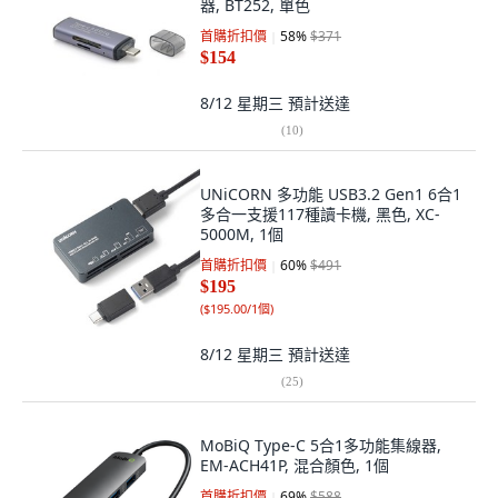
器, BT252, 單色
首購折扣價
58
%
$371
$154
8/12 星期三
預計送達
(
10
)
UNiCORN 多功能 USB3.2 Gen1 6合1
多合一支援117種讀卡機, 黑色, XC-
5000M, 1個
首購折扣價
60
%
$491
$195
(
$195.00/1個
)
8/12 星期三
預計送達
(
25
)
MoBiQ Type-C 5合1多功能集線器,
EM-ACH41P, 混合顏色, 1個
首購折扣價
69
%
$588