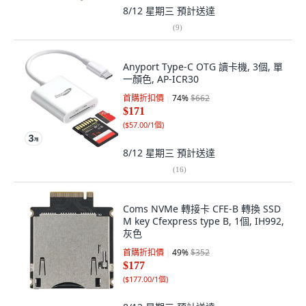
8/12 星期三
預計送達
(
9
)
Anyport Type-C OTG 讀卡機, 3個, 單
一顏色, AP-ICR30
首購折扣價
74
%
$662
$171
(
$57.00/1個
)
8/12 星期三
預計送達
(
16
)
Coms NVMe 轉接卡 CFE-B 轉換 SSD
M key Cfexpress type B, 1個, IH992,
灰色
首購折扣價
49
%
$352
$177
(
$177.00/1個
)