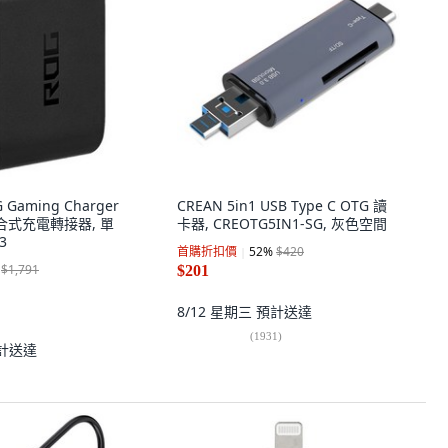
 Gaming Charger
CREAN 5in1 USB Type C OTG 讀
整合式充電轉接器, 單
卡器, CREOTG5IN1-SG, 灰色空間
3
首購折扣價
52
%
$420
$1,791
$201
8/12 星期三
預計送達
(
1931
)
計送達