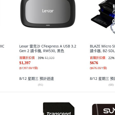
DXC
Lexar 雷克沙 CFexpress A USB 3.2
BLAZE Micro
Gen 2 讀卡機, RW530, 黑色
讀卡器, BZ-SDL
首購折扣價
39
%
$2,320
首購折扣價
22
%
$1,397
$676
(
$1397.00/1個
)
(
$676.00/1個
)
8/12 星期三
預計送達
8/12 星期三
預
(
91
)
(
68
)