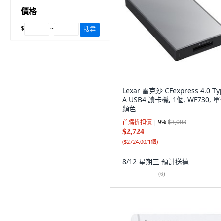
價格
$
~
搜尋
Lexar 雷克沙 CFexpress 4.0 Ty
A USB4 讀卡機, 1個, WF730, 
顏色
首購折扣價
9
%
$3,008
$2,724
(
$2724.00/1個
)
8/12 星期三
預計送達
(
6
)