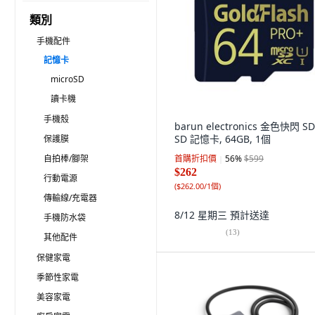
類別
手機配件
記憶卡
microSD
讀卡機
手機殼
barun electronics 金色快閃 S
SD 記憶卡, 64GB, 1個
保護膜
自拍棒/腳架
首購折扣價
56
%
$599
$262
行動電源
(
$262.00/1個
)
傳輸線/充電器
8/12 星期三
預計送達
手機防水袋
(
13
)
其他配件
保健家電
季節性家電
美容家電