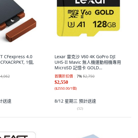
 CFexpress 4.0
Lexar 雷克沙 V60 4K GoPro DJI
CFXACRPKT, 1個,
UHS-II Mavic 無人機運動相機專用
MicroSD 記憶卡 GOLD
LMSGOLD128G-BNNNG, 128GB
$4,062
首購折扣價
7
%
$2,750
$2,550
(
$2550.00/1個
)
計送達
8/12 星期三
預計送達
(
52
)