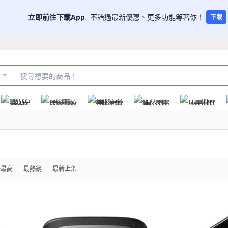
立即前往下載App
不錯過最新優惠、更多功能等著你！
下載
嬰幼兒
保健醫療
美妝保養
個人清潔
玩具休閒
格最高
最熱銷
最新上架