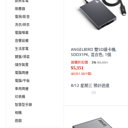
廚房家電
吸塵器
電視/影音
洗衣/烘衣
電腦螢幕
音響設備
生活家電
ANGELBIRD 雙SD讀卡機,
SDD31PK, 混合色, 1個
鍵盤/滑鼠
首購折扣價
3
%
$5,551
儲存裝置
$5,351
電腦周邊
(
$5351.00/1個
)
電腦/平板
8/12 星期三
預計送達
車用周邊
(
2
)
印表機
智慧型手錶
相機
遊戲