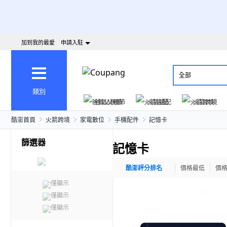
加到我的最愛
申請入駐
全部
類別
爸氣父親節
火箭速配
火箭跨境
酷澎首頁
火箭跨境
家電數位
手機配件
記憶卡
篩選器
記憶卡
酷澎評分排名
價格最低
價
僅顯示
僅顯示
僅顯示