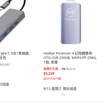
 Type-C 6合1集線器,
maktar Piconizer 4 記憶體雙用
混合色
OTG USB 256GB, MKP4-PP-256G,
1個, 柔霧
$2,232
首購折扣價
3
%
$5,519
$5,319
(
$5319.00/1個
)
計送達
8/12 星期三
預計送達
(
2
)