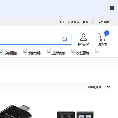
登入
註冊會員
客服中心
成為賣家
我的酷澎
購物車
文具圖書
食品飲料
生活用品
女性服飾
運動戶外
60
每頁筆