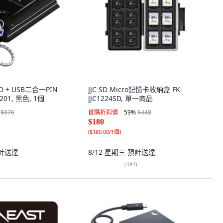
 SD + USB二合一PIN
JJC SD Micro記憶卡收納盒 FK-
201, 黑色, 1個
JJC1224SD, 單一商品
$876
首購折扣價
59
%
$448
$180
(
$180.00/1個
)
計送達
8/12 星期三
預計送達
(
494
)