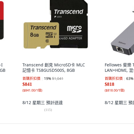
-I
Transcend 創見 MicroSD卡 MLC
Fellowes 斐樂
6GB
記憶卡 TS8GUSD500S, 8GB
LAN+HDMI, 
首購折扣價
19
%
$1,041
首購折扣價
63
%
$841
$818
(
$841.00/1個
)
(
$818.00/1個
)
8/12 星期三
預計送達
8/12 星期三
預
(
115
)