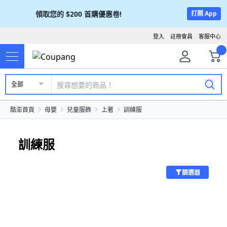
領取您的
$200
首購優惠卷!
打開 App
登入
註冊會員
客服中心
全部
酷澎首頁
母嬰
兒童服飾
上著
訓練服
訓練服
篩選器