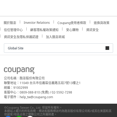
Investor Relations
關於酷澎
Coupang使用者條款
退換貨政策
信任管理中心
顧客隱私權政策通知
安心購物
資訊安全
資訊安全及隱私保護認證
加入酷澎商城
Global Site
公司名稱：酷澎股份有限公司
聯繫地址：11049 台北市信義區信義路五段7號13樓之1
統編：91002999
客服中心：0809-088-810 (免費) / 02-5592-7298
電子郵件：help_tw@coupang.com
©Coupang Taiwan Co., Ltd. 保留所有權利。
本網站上顯示的所有商標、標誌和服務標誌均為酷澎股份有限公司和/或其在美國和其
他國家/地區註冊之關聯公司之所屬財產。