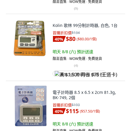
酷澎直售 ∙ WOW免運 ∙ 免費退貨
(
9
)
Kolin 歌林 99分制計時器, 白色, 1台
首購折扣價
$134
$80
40
%
(
$80.00/1個
)
明天 8/8 (六)
預計送達
酷澎直售 ∙ WOW免運 ∙ 免費退貨
(
4
)
满 $1,500 再省 $75 (王道卡)
電子計時器 8.5 x 6.5 x 2cm 81.3g,
BK-749, 2個
首購折扣價
$193
$115
40
%
(
$57.50/1個
)
明天 8/8 (六)
預計送達
酷澎直售 ∙ WOW免運 ∙ 免費退貨