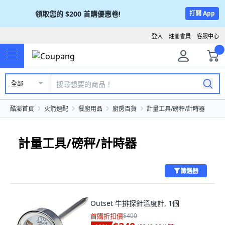
領取您的
$200
首購優惠卷!
打開 App
登入
註冊會員
客服中心
全部
酷澎首頁
火箭速配
餐廚用品
廚房百貨
計量工具/磅秤/計時器
計量工具/磅秤/計時器
篩選器
Outset 牛排探針溫度計, 1個
首購折扣價
$400