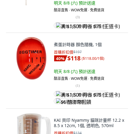
明天 8/8 (六)
預計送達
酷澎直售 ∙ WOW免運 ∙ 免費退貨
(
3
)
满 $1,500 再省 $75 (王道卡)
煮蛋計時器 顏色隨機, 1個
首購折扣價
$197
$118
40
%
(
$118.00/1個
)
明天 8/8 (六)
預計送達
酷澎直售 ∙ WOW免運 ∙ 免費退貨
(
1
)
满 $1,500 再省 $75 (王道卡)
$6 酷澎幣回饋
KAI 貝印 Nyammy 貓咪計量杯 12.2 x
8.5 x 12cm, 1個, 透明色, 570ml
首購折扣價
$134