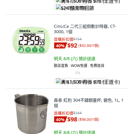
满 $1,500 再省 $75 (王道卡)
$24 酷澎幣回饋
CinLiCa 二代三組倒數計時器, CT-
3000, 1個
首購折扣價
$154
$92
40
%
(
$92.00/1個
)
明天 8/8 (六)
預計送達
酷澎直售 ∙ WOW免運 ∙ 免費退貨
(
1
)
满 $1,500 再省 $75 (王道卡)
森泰 紅豹 304不鏽鋼量杯, 銀色, 1L, 1
個
首購折扣價
$164
$98
40
%
(
$98.00/1個
)
明天 8/8 (六)
預計送達