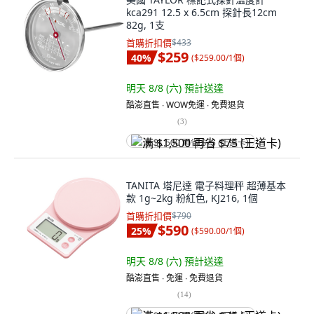
kca291 12.5 x 6.5cm 探針長12cm
82g, 1支
首購折扣價
$433
$259
40
%
(
$259.00/1個
)
明天 8/8 (六)
預計送達
酷澎直售 ∙ WOW免運 ∙ 免費退貨
(
3
)
满 $1,500 再省 $75 (王道卡)
TANITA 塔尼達 電子料理秤 超薄基本
款 1g~2kg 粉紅色, KJ216, 1個
首購折扣價
$790
$590
25
%
(
$590.00/1個
)
明天 8/8 (六)
預計送達
酷澎直售 ∙ 免運 ∙ 免費退貨
(
14
)