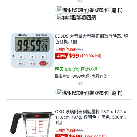
(
12
)
满 $1,500 再省 $75 (王道卡)
$11 酷澎幣回饋
EDSDS 大音量大螢幕正倒數計時器, 顏
色隨機, 1個
首購折扣價
$165
$99
40
%
(
$99.00/1個
)
明天 8/8 (六)
預計送達
酷澎直售 ∙ WOW免運 ∙ 免費退貨
(
10
)
满 $1,500 再省 $75 (王道卡)
OXO 玻璃附蓋刻度量杯 18.2 x 12.5 x
11.8cm 797g, 透明色 + 黑色, 500ml,
1個
首購折扣價
$899
$699
22
%
(
$699.00/1個
)