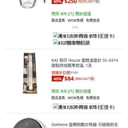
$250
40
%
(
$250.00/1個
)
明天 8/8 (六)
預計送達
酷澎直售 ∙ WOW免運 ∙ 免費退貨
(
16
)
满 $1,500 再省 $75 (王道卡)
$12 酷澎幣回饋
KAI 貝印 House 蛋糕溫度計 DL-6314
甜點烘焙精準控溫, 1支
首購折扣價
$140
$84
40
%
(
$84.00/1個
)
明天 8/8 (六)
預計送達
酷澎直售 ∙ WOW免運 ∙ 免費退貨
满 $1,500 再省 $75 (王道卡)
GoHome 旋轉倒數計時器 可磁吸附支