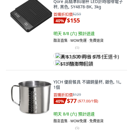
Qore 高精準料理秤 LED計時咖啡電子
秤, 黑色, SY4878-BK, 3kg
首購折扣價
$259
$155
40
%
明天 8/8 (六)
預計送達
酷澎直售 ∙ WOW免運 ∙ 免費退貨
(
1
)
满 $1,500 再省 $75 (王道卡)
$13 酷澎幣回饋
YICH 優廚餐具 不鏽鋼量杯, 銀色, 1L,
1個
首購折扣價
$129
$77
40
%
(
$77.00/1個
)
明天 8/8 (六)
預計送達
酷澎直售 ∙ WOW免運 ∙ 免費退貨
(
5
)