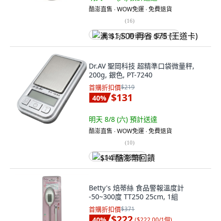
酷澎直售 ∙ WOW免運 ∙ 免費退貨
(
16
)
满 $1,500 再省 $75 (王道卡)
Dr.AV 聖岡科技 超精準口袋微量秤,
200g, 銀色, PT-7240
首購折扣價
$219
$131
40
%
明天 8/8 (六)
預計送達
酷澎直售 ∙ WOW免運 ∙ 免費退貨
(
10
)
$14 酷澎幣回饋
Betty's 焙蒂絲 食品警報溫度計
-50~300度 TT250 25cm, 1組
首購折扣價
$371
$222
40
%
(
$222.00/1個
)