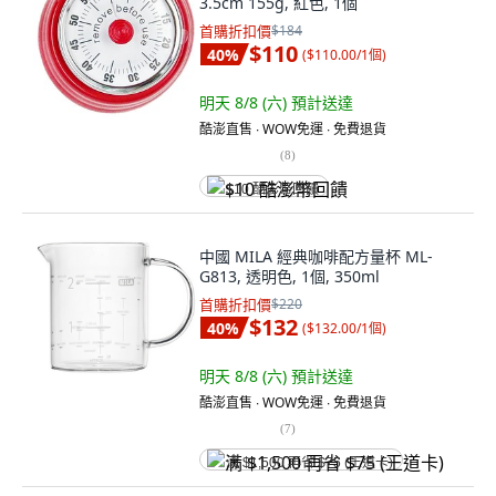
3.5cm 155g, 紅色, 1個
首購折扣價
$184
$110
40
%
(
$110.00/1個
)
明天 8/8 (六)
預計送達
酷澎直售 ∙ WOW免運 ∙ 免費退貨
(
8
)
$10 酷澎幣回饋
中國 MILA 經典咖啡配方量杯 ML-
G813, 透明色, 1個, 350ml
首購折扣價
$220
$132
40
%
(
$132.00/1個
)
明天 8/8 (六)
預計送達
酷澎直售 ∙ WOW免運 ∙ 免費退貨
(
7
)
满 $1,500 再省 $75 (王道卡)