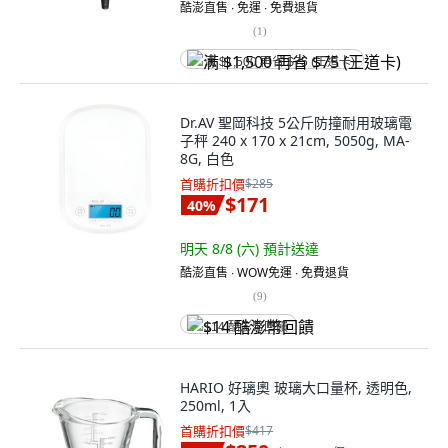
酷澎直售 ∙ 免運 ∙ 免費退貨
(
1
)
满 $1,500 再省 $75 (王道卡)
Dr.AV 聖岡科技 5公斤防撞耐用玻璃電
子秤 240 x 170 x 21cm, 5050g, MA-
8G, 白色
首購折扣價
$285
$171
40
%
明天 8/8 (六)
預計送達
酷澎直售 ∙ WOW免運 ∙ 免費退貨
(
9
)
$14 酷澎幣回饋
HARIO 好璃奧 玻璃大口量杯, 透明色,
250ml, 1入
首購折扣價
$417