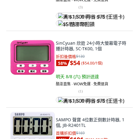
(
3
)
满 $1,500 再省 $75 (王道卡)
$5 酷澎幣回饋
SinCyuan 欣銓 24小時大螢幕電子時
鍾計時器, SC-TK00, 1個
折扣後價格
$130
$54
58
%
(
$54.00/1個
)
明天 8/8 (六)
預計送達
酷澎直售 ∙ WOW免運 ∙ 免費退貨
(
1
)
满 $1,500 再省 $75 (王道卡)
SAMPO 聲寶 4位數正倒數計時器, 1
個, JB-R2401TL
首購折扣價
$169