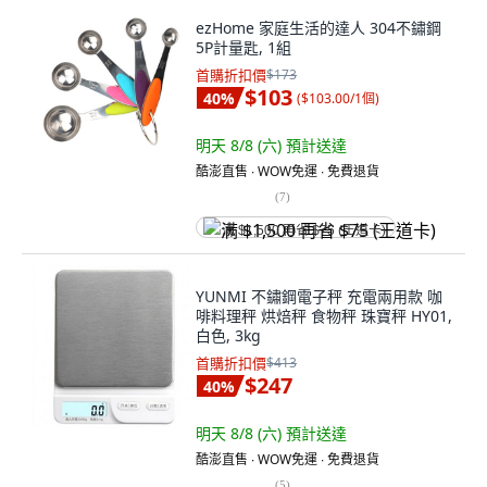
ezHome 家庭生活的達人 304不鏽鋼
5P計量匙, 1組
首購折扣價
$173
$103
40
%
(
$103.00/1個
)
明天 8/8 (六)
預計送達
酷澎直售 ∙ WOW免運 ∙ 免費退貨
(
7
)
满 $1,500 再省 $75 (王道卡)
YUNMI 不鏽鋼電子秤 充電兩用款 咖
啡料理秤 烘焙秤 食物秤 珠寶秤 HY01,
白色, 3kg
首購折扣價
$413
$247
40
%
明天 8/8 (六)
預計送達
酷澎直售 ∙ WOW免運 ∙ 免費退貨
(
5
)