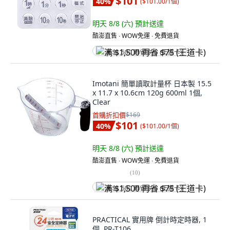
$101
40
%
(
$101.00/1個
)
明天 8/8 (六)
預計送達
酷澎直售 ∙ WOW免運 ∙ 免費退貨
满 $1,500 再省 $75 (王道卡)
Imotani 簡單讀取計量杯 日本製 15.5
x 11.7 x 10.6cm 120g 600ml 1個,
Clear
首購折扣價
$169
$101
40
%
(
$101.00/1個
)
明天 8/8 (六)
預計送達
酷澎直售 ∙ WOW免運 ∙ 免費退貨
(
10
)
满 $1,500 再省 $75 (王道卡)
PRACTICAL 實用牌 倒計時定時器, 1
個, PR-T106