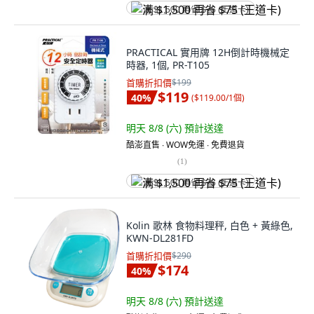
满 $1,500 再省 $75 (王道卡)
PRACTICAL 實用牌 12H倒計時機械定
時器, 1個, PR-T105
首購折扣價
$199
$119
40
%
(
$119.00/1個
)
明天 8/8 (六)
預計送達
酷澎直售 ∙ WOW免運 ∙ 免費退貨
(
1
)
满 $1,500 再省 $75 (王道卡)
Kolin 歌林 食物料理秤, 白色 + 黃綠色,
KWN-DL281FD
首購折扣價
$290
$174
40
%
明天 8/8 (六)
預計送達