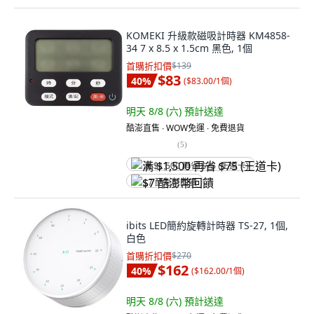
KOMEKI 升級款磁吸計時器 KM4858-
34 7 x 8.5 x 1.5cm 黑色, 1個
首購折扣價
$139
$83
40
%
(
$83.00/1個
)
明天 8/8 (六)
預計送達
酷澎直售 ∙ WOW免運 ∙ 免費退貨
(
5
)
满 $1,500 再省 $75 (王道卡)
$7 酷澎幣回饋
ibits LED簡約旋轉計時器 TS-27, 1個,
白色
首購折扣價
$270
$162
40
%
(
$162.00/1個
)
明天 8/8 (六)
預計送達