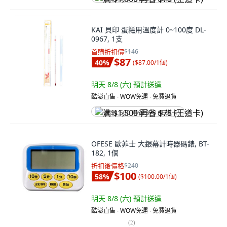
KAI 貝印 蛋糕用溫度計 0~100度 DL-
0967, 1支
首購折扣價
$146
$87
40
%
(
$87.00/1個
)
明天 8/8 (六)
預計送達
酷澎直售 ∙ WOW免運 ∙ 免費退貨
满 $1,500 再省 $75 (王道卡)
OFESE 歐菲士 大銀幕計時器碼錶, BT-
182, 1個
折扣後價格
$240
$100
58
%
(
$100.00/1個
)
明天 8/8 (六)
預計送達
酷澎直售 ∙ WOW免運 ∙ 免費退貨
(
2
)