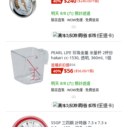
$240
40
%
(
$240.00/1個
)
明天 8/8 (六)
預計送達
酷澎直售 ∙ WOW免運 ∙ 免費退貨
(
2
)
满 $1,500 再省 $75 (王道卡)
PEARL LIFE 珍珠金屬 米量杯 2杯份
hakari cc-1530, 透明, 360ml, 1個
首購折扣價
$94
$56
40
%
(
$56.00/1個
)
明天 8/8 (六)
預計送達
酷澎直售 ∙ WOW免運 ∙ 免費退貨
(
2
)
满 $1,500 再省 $75 (王道卡)
SSGP 三四鋼 計時器 7.3 x 7.3 x