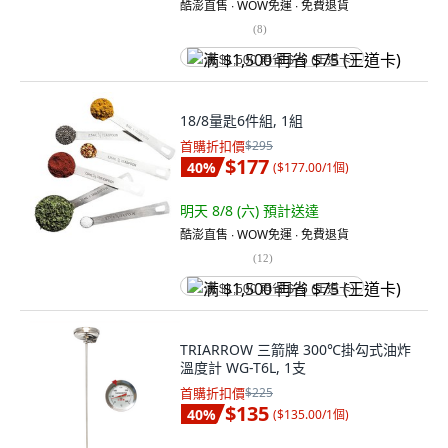
酷澎直售 ∙ WOW免運 ∙ 免費退貨
(
8
)
满 $1,500 再省 $75 (王道卡)
18/8量匙6件組, 1組
首購折扣價
$295
$177
40
%
(
$177.00/1個
)
明天 8/8 (六)
預計送達
酷澎直售 ∙ WOW免運 ∙ 免費退貨
(
12
)
满 $1,500 再省 $75 (王道卡)
TRIARROW 三箭牌 300℃掛勾式油炸
溫度計 WG-T6L, 1支
首購折扣價
$225
$135
40
%
(
$135.00/1個
)