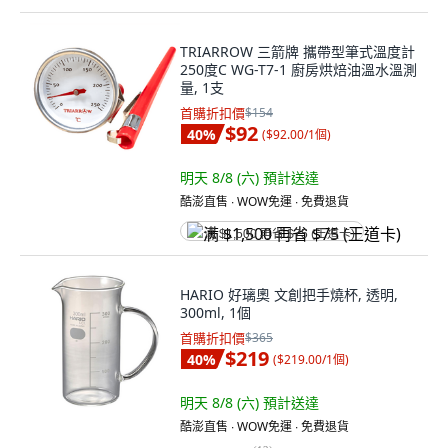
TRIARROW 三箭牌 攜帶型筆式溫度計
250度C WG-T7-1 廚房烘焙油溫水溫測
量, 1支
首購折扣價
$154
$92
40
%
(
$92.00/1個
)
明天 8/8 (六)
預計送達
酷澎直售 ∙ WOW免運 ∙ 免費退貨
满 $1,500 再省 $75 (王道卡)
HARIO 好璃奧 文創把手燒杯, 透明,
300ml, 1個
首購折扣價
$365
$219
40
%
(
$219.00/1個
)
明天 8/8 (六)
預計送達
酷澎直售 ∙ WOW免運 ∙ 免費退貨