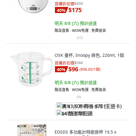
首購折扣價
$293
$175
40
%
明天 8/8 (六)
預計送達
酷澎直售 ∙ WOW免運 ∙ 免費退貨
(
12
)
OSK 量杯, Snoopy 綠色, 220ml, 1個
首購折扣價
$160
$96
40
%
(
$96.00/1個
)
明天 8/8 (六)
預計送達
酷澎直售 ∙ WOW免運 ∙ 免費退貨
(
9
)
满 $1,500 再省 $75 (王道卡)
$4 酷澎幣回饋
EDSDS 多功能計時廚房秤 19.5 x