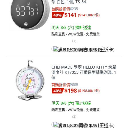
架 白色, 1個, TS-34
首購折扣價
$235
$141
40
%
(
$141.00/1個
)
明天 8/8 (六)
預計送達
酷澎直售 ∙ WOW免運 ∙ 免費退貨
(
1
)
满 $1,500 再省 $75 (王道卡)
CHEFMADE 學廚 HELLO KITTY 烤箱
溫度計 KT7055 可愛造型精準測溫, 1
個
首購折扣價
$330
$198
40
%
(
$198.00/1個
)
明天 8/8 (六)
預計送達
酷澎直售 ∙ WOW免運 ∙ 免費退貨
(
2
)
满 $1,500 再省 $75 (王道卡)