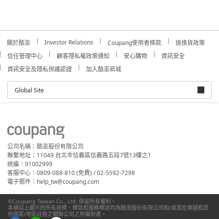
Investor Relations
關於酷澎
Coupang使用者條款
退換貨政策
信任管理中心
顧客隱私權政策通知
安心購物
資訊安全
資訊安全及隱私保護認證
加入酷澎商城
Global Site
公司名稱：酷澎股份有限公司
聯繫地址：11049 台北市信義區信義路五段7號13樓之1
統編：91002999
客服中心：0809-088-810 (免費) / 02-5592-7298
電子郵件：help_tw@coupang.com
©Coupang Taiwan Co., Ltd. 保留所有權利。
本網站上顯示的所有商標、標誌和服務標誌均為酷澎股份有限公司和/或其在美國和其
他國家/地區註冊之關聯公司之所屬財產。