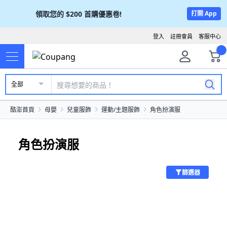
領取您的
$200
首購優惠卷!
打開 App
登入
註冊會員
客服中心
全部
酷澎首頁
母嬰
兒童服飾
運動/主題服飾
角色扮演服
角色扮演服
篩選器