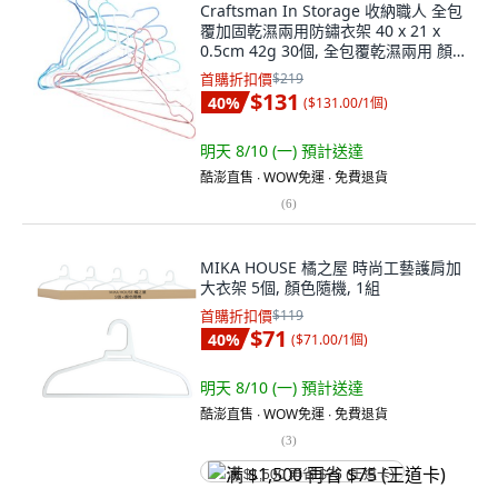
Craftsman In Storage 收納職人 全包
覆加固乾濕兩用防鏽衣架 40 x 21 x
0.5cm 42g 30個, 全包覆乾濕兩用 顏
色隨機, 1組
首購折扣價
$219
$131
40
%
(
$131.00/1個
)
明天 8/10 (一)
預計送達
酷澎直售 ∙ WOW免運 ∙ 免費退貨
(
6
)
MIKA HOUSE 橘之屋 時尚工藝護肩加
大衣架 5個, 顏色隨機, 1組
首購折扣價
$119
$71
40
%
(
$71.00/1個
)
明天 8/10 (一)
預計送達
酷澎直售 ∙ WOW免運 ∙ 免費退貨
(
3
)
满 $1,500 再省 $75 (王道卡)