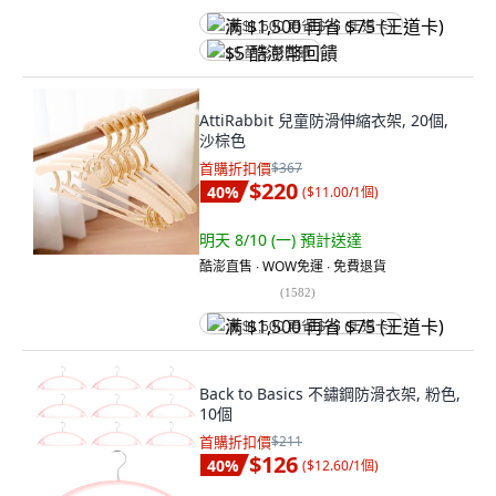
满 $1,500 再省 $75 (王道卡)
$5 酷澎幣回饋
AttiRabbit 兒童防滑伸縮衣架, 20個,
沙棕色
首購折扣價
$367
$220
40
%
(
$11.00/1個
)
明天 8/10 (一)
預計送達
酷澎直售 ∙ WOW免運 ∙ 免費退貨
(
1582
)
满 $1,500 再省 $75 (王道卡)
Back to Basics 不鏽鋼防滑衣架, 粉色,
10個
首購折扣價
$211
$126
40
%
(
$12.60/1個
)