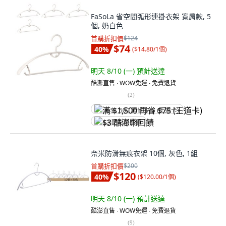
FaSoLa 省空間弧形連掛衣架 寬肩款, 5
個, 奶白色
首購折扣價
$124
$74
40
%
(
$14.80/1個
)
明天 8/10 (一)
預計送達
酷澎直售 ∙ WOW免運 ∙ 免費退貨
(
2
)
满 $1,500 再省 $75 (王道卡)
$3 酷澎幣回饋
奈米防滑無痕衣架 10個, 灰色, 1組
首購折扣價
$200
$120
40
%
(
$120.00/1個
)
明天 8/10 (一)
預計送達
酷澎直售 ∙ WOW免運 ∙ 免費退貨
(
9
)