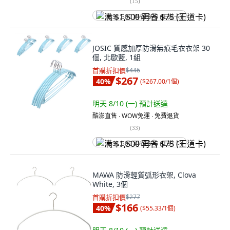
(
15
)
满 $1,500 再省 $75 (王道卡)
JOSIC 質感加厚防滑無痕毛衣衣架 30
個, 北歐藍, 1組
首購折扣價
$446
$267
40
%
(
$267.00/1個
)
明天 8/10 (一)
預計送達
酷澎直售 ∙ WOW免運 ∙ 免費退貨
(
33
)
满 $1,500 再省 $75 (王道卡)
MAWA 防滑輕質弧形衣架, Clova
White, 3個
首購折扣價
$277
$166
40
%
(
$55.33/1個
)