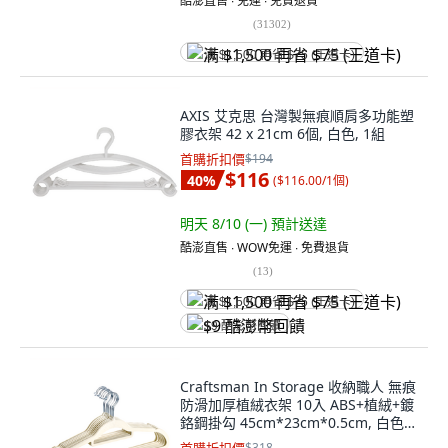
酷澎直售 ∙ 免運 ∙ 免費退貨
(
31302
)
满 $1,500 再省 $75 (王道卡)
AXIS 艾克思 台灣製無痕順肩多功能塑
膠衣架 42 x 21cm 6個, 白色, 1組
首購折扣價
$194
$116
40
%
(
$116.00/1個
)
明天 8/10 (一)
預計送達
酷澎直售 ∙ WOW免運 ∙ 免費退貨
(
13
)
满 $1,500 再省 $75 (王道卡)
$9 酷澎幣回饋
Craftsman In Storage 收納職人 無痕
防滑加厚植絨衣架 10入 ABS+植絨+鍍
鉻鋼掛勾 45cm*23cm*0.5cm, 白色,
1組
$318