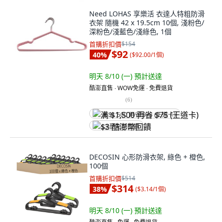
Need LOHAS 享樂活 衣達人特粗防滑
衣架 隨機 42 x 19.5cm 10個, 淺粉色/
深粉色/淺藍色/淺綠色, 1個
首購折扣價
$154
$92
40
%
(
$92.00/1個
)
明天 8/10 (一)
預計送達
酷澎直售 ∙ WOW免運 ∙ 免費退貨
(
6
)
满 $1,500 再省 $75 (王道卡)
$3 酷澎幣回饋
DECOSIN 心形防滑衣架, 綠色 + 橙色,
100個
首購折扣價
$514
$314
38
%
(
$3.14/1個
)
明天 8/10 (一)
預計送達