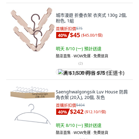
城市漫遊 折疊衣架 衣夾式 130g 2個,
粉色, 1組
首購折扣價
$75
$45
40
%
(
$45.00/1個
)
明天 8/10 (一)
預計送達
酷澎直售 ∙ WOW免運 ∙ 免費退貨
(
2
)
满 $1,500 再省 $75 (王道卡)
Saenghwalgongsik Luv House 防肩
角衣架 (20入), 20個, 灰色
首購折扣價
$404
$242
40
%
(
$12.10/1個
)
明天 8/10 (一)
預計送達
酷澎直售 ∙ WOW免運 ∙ 免費退貨