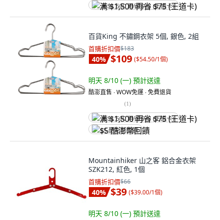
满 $1,500 再省 $75 (王道卡)
百貨King 不鏽鋼衣架 5個, 銀色, 2組
首購折扣價
$183
$109
40
%
(
$54.50/1個
)
明天 8/10 (一)
預計送達
酷澎直售 ∙ WOW免運 ∙ 免費退貨
(
1
)
满 $1,500 再省 $75 (王道卡)
$5 酷澎幣回饋
Mountainhiker 山之客 鋁合金衣架
SZK212, 紅色, 1個
首購折扣價
$66
$39
40
%
(
$39.00/1個
)
明天 8/10 (一)
預計送達