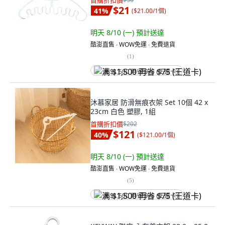
首購折扣價
$21
41
%
(
$21.00/1個
)
明天 8/10 (一)
預計送達
酷澎直售 ∙ WOW免運 ∙ 免費退貨
(
1
)
满 $1,500 再省 $75 (王道卡)
沐慕家居 防滑無痕衣架 Set 10個 42 x
23cm 白色 塑膠, 1組
首購折扣價
$202
$121
40
%
(
$121.00/1個
)
明天 8/10 (一)
預計送達
酷澎直售 ∙ WOW免運 ∙ 免費退貨
(
5
)
满 $1,500 再省 $75 (王道卡)