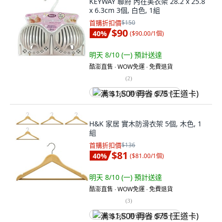
KEYWAY 聯府 內在美衣架 28.2 x 25.8
x 6.3cm 3個, 白色, 1組
首購折扣價
$150
$90
40
%
(
$90.00/1個
)
明天 8/10 (一)
預計送達
酷澎直售 ∙ WOW免運 ∙ 免費退貨
(
2
)
满 $1,500 再省 $75 (王道卡)
H&K 家居 實木防滑衣架 5個, 木色, 1
組
首購折扣價
$136
$81
40
%
(
$81.00/1個
)
明天 8/10 (一)
預計送達
酷澎直售 ∙ WOW免運 ∙ 免費退貨
(
3
)
满 $1,500 再省 $75 (王道卡)