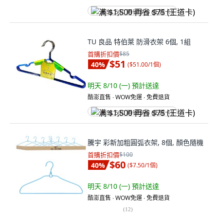
满 $1,500 再省 $75 (王道卡)
TU 良品 特伯萊 防滑衣架 6個, 1組
首購折扣價
$85
$51
40
%
(
$51.00/1個
)
明天 8/10 (一)
預計送達
酷澎直售 ∙ WOW免運 ∙ 免費退貨
满 $1,500 再省 $75 (王道卡)
騰宇 彩新加粗圓弧衣架, 8個, 顏色隨機
首購折扣價
$100
$60
40
%
(
$7.50/1個
)
明天 8/10 (一)
預計送達
酷澎直售 ∙ WOW免運 ∙ 免費退貨
(
12
)