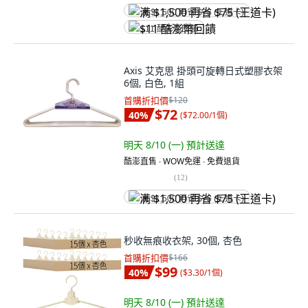
满 $1,500 再省 $75 (王道卡)
$11 酷澎幣回饋
Axis 艾克思 掛頭可旋轉日式塑膠衣架
6個, 白色, 1組
首購折扣價
$120
$72
40
%
(
$72.00/1個
)
明天 8/10 (一)
預計送達
酷澎直售 ∙ WOW免運 ∙ 免費退貨
(
12
)
满 $1,500 再省 $75 (王道卡)
秒收無痕收衣架, 30個, 杏色
首購折扣價
$166
$99
40
%
(
$3.30/1個
)
明天 8/10 (一)
預計送達