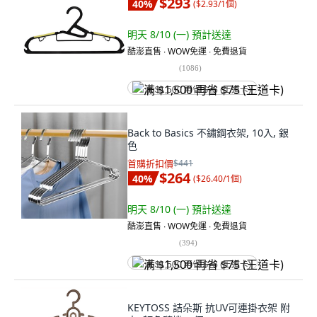
$293
40
%
(
$2.93/1個
)
明天 8/10 (一)
預計送達
酷澎直售 ∙ WOW免運 ∙ 免費退貨
(
1086
)
满 $1,500 再省 $75 (王道卡)
Back to Basics 不鏽鋼衣架, 10入, 銀
色
首購折扣價
$441
$264
40
%
(
$26.40/1個
)
明天 8/10 (一)
預計送達
酷澎直售 ∙ WOW免運 ∙ 免費退貨
(
394
)
满 $1,500 再省 $75 (王道卡)
KEYTOSS 詰朵斯 抗UV可連掛衣架 附