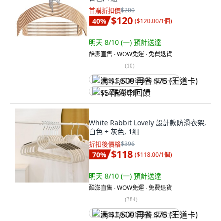
首購折扣價
$200
$120
40
%
(
$120.00/1個
)
明天 8/10 (一)
預計送達
酷澎直售 ∙ WOW免運 ∙ 免費退貨
(
10
)
满 $1,500 再省 $75 (王道卡)
$5 酷澎幣回饋
White Rabbit Lovely 設計款防滑衣架,
白色 + 灰色, 1組
折扣後價格
$396
$118
70
%
(
$118.00/1個
)
明天 8/10 (一)
預計送達
酷澎直售 ∙ WOW免運 ∙ 免費退貨
(
384
)
满 $1,500 再省 $75 (王道卡)