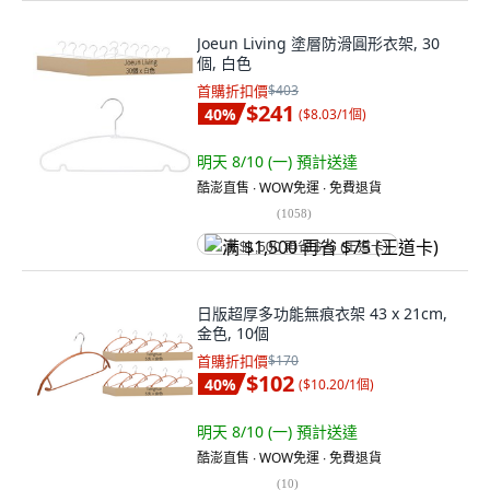
Joeun Living 塗層防滑圓形衣架, 30
個, 白色
首購折扣價
$403
$241
40
%
(
$8.03/1個
)
明天 8/10 (一)
預計送達
酷澎直售 ∙ WOW免運 ∙ 免費退貨
(
1058
)
满 $1,500 再省 $75 (王道卡)
日版超厚多功能無痕衣架 43 x 21cm,
金色, 10個
首購折扣價
$170
$102
40
%
(
$10.20/1個
)
明天 8/10 (一)
預計送達
酷澎直售 ∙ WOW免運 ∙ 免費退貨
(
10
)