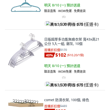
明天 8/10 (一)
預計送達
酷澎直售 ∙ WOW免運 ∙ 免費退貨
(
6
)
满 $1,500 再省 $75 (王道卡)
日版超厚多功能無痕衣架 寬43x高21
公分 5入一組, 銀灰, 10個
首購折扣價
$170
$102
40
%
(
$10.20/1個
)
明天 8/10 (一)
預計送達
酷澎直售 ∙ WOW免運 ∙ 免費退貨
(
5
)
满 $1,500 再省 $75 (王道卡)
comet 防滑衣架, 100個, 綠色
首購折扣價
$489