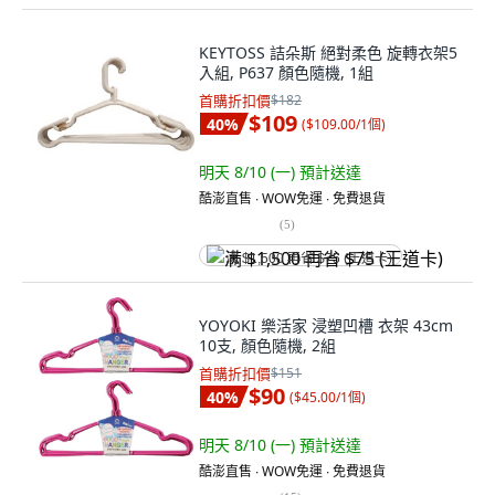
KEYTOSS 詰朵斯 絕對柔色 旋轉衣架5
入組, P637 顏色隨機, 1組
首購折扣價
$182
$109
40
%
(
$109.00/1個
)
明天 8/10 (一)
預計送達
酷澎直售 ∙ WOW免運 ∙ 免費退貨
(
5
)
满 $1,500 再省 $75 (王道卡)
YOYOKI 樂活家 浸塑凹槽 衣架 43cm
10支, 顏色隨機, 2組
首購折扣價
$151
$90
40
%
(
$45.00/1個
)
明天 8/10 (一)
預計送達
酷澎直售 ∙ WOW免運 ∙ 免費退貨