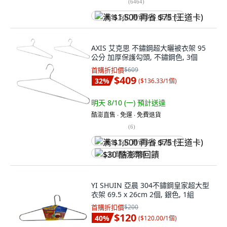
(
6464
)
满 $1,500 再省 $75 (王道卡)
AXIS 艾克思 不鏽鋼超大曬被衣架 95
公分 加厚保護勾頭, 不鏽鋼色, 3個
首購折扣價
$609
$409
32
%
(
$136.33/1個
)
明天 8/10 (一)
預計送達
酷澎直售 ∙ 免運 ∙ 免費退貨
(
6
)
满 $1,500 再省 $75 (王道卡)
$30 酷澎幣回饋
YI SHUIN 亞晨 304不鏽鋼皇家超大型
衣架 69.5 x 26cm 2個, 銀色, 1組
首購折扣價
$200
$120
40
%
(
$120.00/1個
)