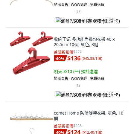
酷澎直售 ∙ WOW免運 ∙ 免費退貨
(
18
)
满 $1,500 再省 $75 (王道卡)
收納王妃 多功能內掛勾衣架 40 x
20.5cm 10個, 紅色, 3組
首購折扣價
$227
$136
40
%
(
$45.33/1個
)
明天 8/10 (一)
預計送達
酷澎直售 ∙ WOW免運 ∙ 免費退貨
(
8
)
满 $1,500 再省 $75 (王道卡)
comet Home 防滑旋轉衣架, 灰色, 10
個
首購折扣價
$208
$124
40
%
(
$12.40/1個
)