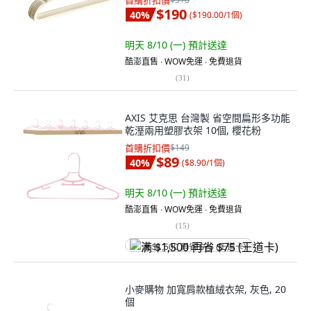
首購折扣價
$190
40
%
(
$190.00/1個
)
明天 8/10 (一)
預計送達
酷澎直售 ∙ WOW免運 ∙ 免費退貨
(
31
)
AXIS 艾克思 台灣製 省空間扁形多功能
乾溼兩用塑膠衣架 10個, 櫻花粉
首購折扣價
$149
$89
40
%
(
$8.90/1個
)
明天 8/10 (一)
預計送達
酷澎直售 ∙ WOW免運 ∙ 免費退貨
(
15
)
满 $1,500 再省 $75 (王道卡)
小麥購物 加寬肩款植絨衣架, 灰色, 20
個