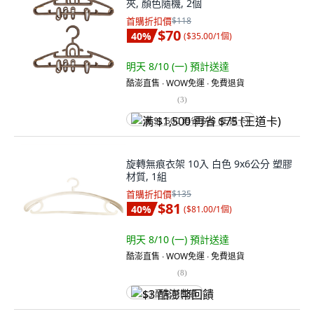
夾, 顏色隨機, 2個
首購折扣價
$118
$70
40
%
(
$35.00/1個
)
明天 8/10 (一)
預計送達
酷澎直售 ∙ WOW免運 ∙ 免費退貨
(
3
)
满 $1,500 再省 $75 (王道卡)
旋轉無痕衣架 10入 白色 9x6公分 塑膠
材質, 1組
首購折扣價
$135
$81
40
%
(
$81.00/1個
)
明天 8/10 (一)
預計送達
酷澎直售 ∙ WOW免運 ∙ 免費退貨
(
8
)
$3 酷澎幣回饋