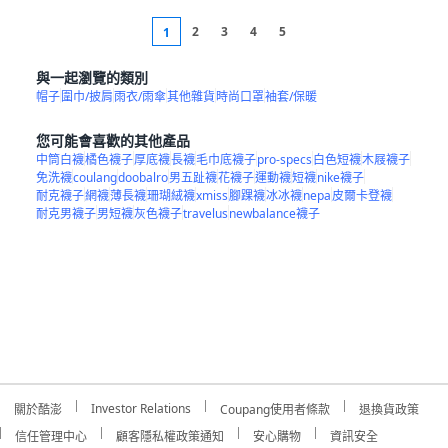
2
3
4
5
1
與一起瀏覽的類別
帽子
圍巾/披肩
雨衣/雨傘
其他雜貨
時尚口罩
袖套/保暖
您可能會喜歡的其他產品
中筒白襪
橘色襪子
厚底襪
長襪
毛巾底襪子
pro-specs
白色短襪
木屐襪子
免洗襪
coulang
doobalro
男五趾襪
花襪子
運動襪
短襪
nike襪子
耐克襪子
網襪
薄長襪
珊瑚絨襪
xmiss
腳踝襪
冰冰襪
nepa
皮爾卡登襪
耐克男襪子
男短襪
灰色襪子
travelus
newbalance襪子
Investor Relations
關於酷澎
Coupang使用者條款
退換貨政策
信任管理中心
顧客隱私權政策通知
安心購物
資訊安全