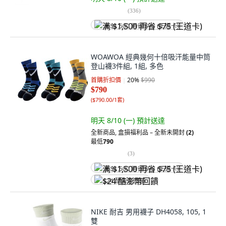
(
336
)
满 $1,500 再省 $75 (王道卡)
WOAWOA 經典幾何十倍吸汗能量中筒
登山襪3件組, 1組, 多色
首購折扣價
20
%
$990
$790
(
$790.00/1套
)
明天 8/10 (一)
預計送達
全新商品
,
盒損福利品 – 全新未開封
(2)
最低
790
(
3
)
满 $1,500 再省 $75 (王道卡)
$24 酷澎幣回饋
NIKE 耐吉 男用襪子 DH4058, 105, 1
雙