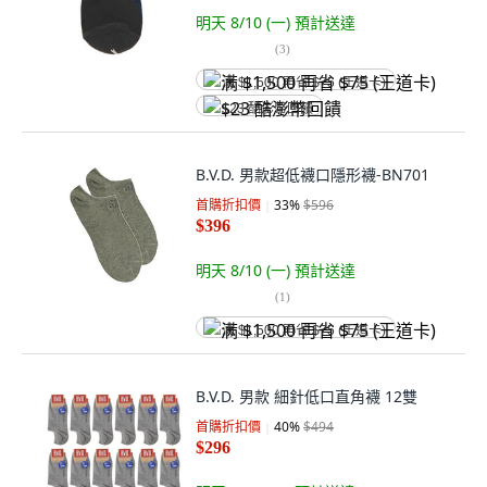
明天 8/10 (一)
預計送達
(
3
)
满 $1,500 再省 $75 (王道卡)
$23 酷澎幣回饋
B.V.D. 男款超低襪口隱形襪-BN701
首購折扣價
33
%
$596
$396
明天 8/10 (一)
預計送達
(
1
)
满 $1,500 再省 $75 (王道卡)
B.V.D. 男款 細針低口直角襪 12雙
首購折扣價
40
%
$494
$296