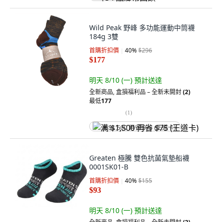
Wild Peak 野峰 多功能運動中筒襪
184g 3雙
首購折扣價
40
%
$296
$177
明天 8/10 (一)
預計送達
全新商品
,
盒損福利品 – 全新未開封
(2)
最低
177
(
1
)
满 $1,500 再省 $75 (王道卡)
Greaten 極騰 雙色抗菌氣墊船襪
0001SK01-B
首購折扣價
40
%
$155
$93
明天 8/10 (一)
預計送達