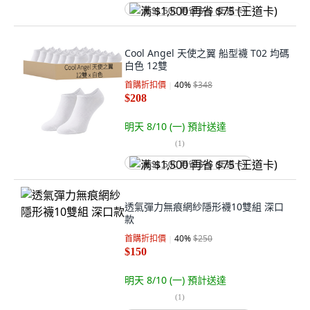
满 $1,500 再省 $75 (王道卡)
Cool Angel 天使之翼 船型襪 T02 均碼
白色 12雙
首購折扣價
40
%
$348
$208
明天 8/10 (一)
預計送達
(
1
)
满 $1,500 再省 $75 (王道卡)
透氣彈力無痕網紗隱形襪10雙組 深口
款
首購折扣價
40
%
$250
$150
明天 8/10 (一)
預計送達
(
1
)