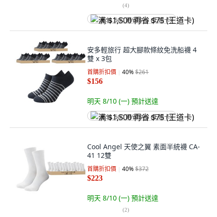
(
4
)
满 $1,500 再省 $75 (王道卡)
安多輕旅行 超大腳款條紋免洗船襪 4
雙 x 3包
首購折扣價
40
%
$261
$156
明天 8/10 (一)
預計送達
满 $1,500 再省 $75 (王道卡)
Cool Angel 天使之翼 素面半統襪 CA-
41 12雙
首購折扣價
40
%
$372
$223
明天 8/10 (一)
預計送達
(
2
)