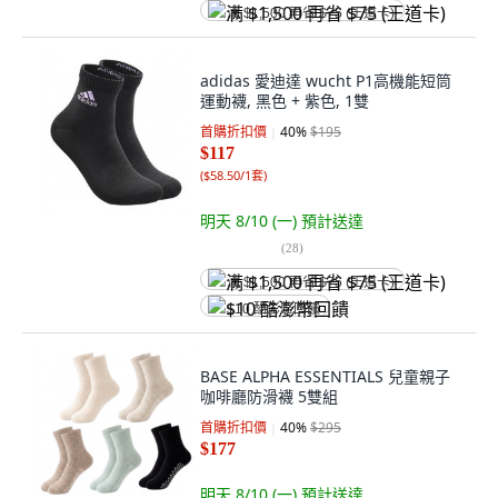
满 $1,500 再省 $75 (王道卡)
adidas 愛迪達 wucht P1高機能短筒
運動襪, 黑色 + 紫色, 1雙
首購折扣價
40
%
$195
$117
(
$58.50/1套
)
明天 8/10 (一)
預計送達
(
28
)
满 $1,500 再省 $75 (王道卡)
$10 酷澎幣回饋
BASE ALPHA ESSENTIALS 兒童親子
咖啡廳防滑襪 5雙組
首購折扣價
40
%
$295
$177
明天 8/10 (一)
預計送達