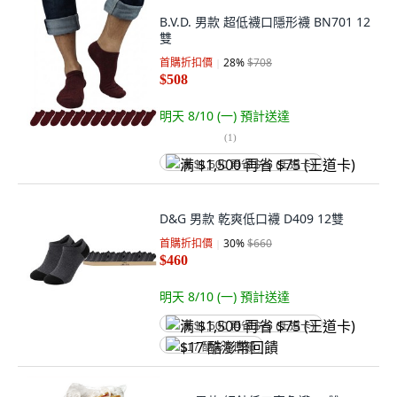
B.V.D. 男款 超低襪口隱形襪 BN701 12
雙
首購折扣價
28
%
$708
$508
明天 8/10 (一)
預計送達
(
1
)
满 $1,500 再省 $75 (王道卡)
D&G 男款 乾爽低口襪 D409 12雙
首購折扣價
30
%
$660
$460
明天 8/10 (一)
預計送達
满 $1,500 再省 $75 (王道卡)
$17 酷澎幣回饋