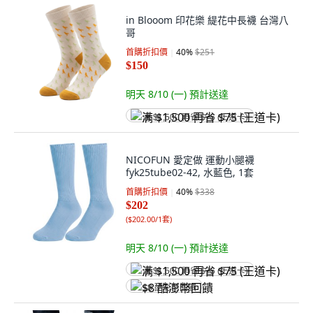
in Blooom 印花樂 緹花中長襪 台灣八
哥
首購折扣價
40
%
$251
$150
明天 8/10 (一)
預計送達
满 $1,500 再省 $75 (王道卡)
NICOFUN 愛定做 運動小腿襪
fyk25tube02-42, 水藍色, 1套
首購折扣價
40
%
$338
$202
(
$202.00/1套
)
明天 8/10 (一)
預計送達
满 $1,500 再省 $75 (王道卡)
$8 酷澎幣回饋