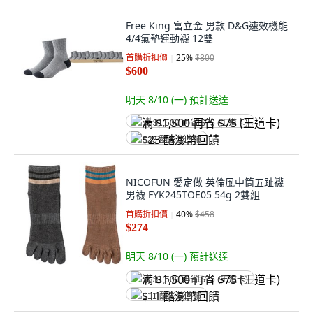
Free King 富立金 男款 D&G速效機能
4/4氣墊運動襪 12雙
首購折扣價
25
%
$800
$600
明天 8/10 (一)
預計送達
满 $1,500 再省 $75 (王道卡)
$23 酷澎幣回饋
NICOFUN 愛定做 英倫風中筒五趾襪
男襪 FYK245TOE05 54g 2雙組
首購折扣價
40
%
$458
$274
明天 8/10 (一)
預計送達
满 $1,500 再省 $75 (王道卡)
$11 酷澎幣回饋