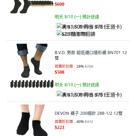
$600
明天 8/10 (一)
預計送達
满 $1,500 再省 $75 (王道卡)
$23 酷澎幣回饋
B.V.D. 男款 超低襪口隱形襪 BN701 12
雙
首購折扣價
28
%
$708
$508
明天 8/10 (一)
預計送達
满 $1,500 再省 $75 (王道卡)
DEVON 襪子 200細針 288-1/2 12雙
首購折扣價
40
%
$372
$223