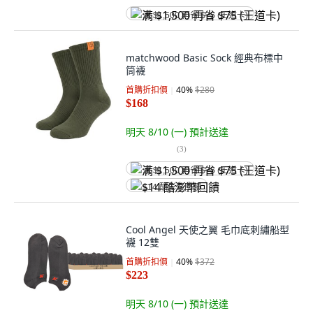
满 $1,500 再省 $75 (王道卡)
matchwood Basic Sock 經典布標中
筒襪
首購折扣價
40
%
$280
$168
明天 8/10 (一)
預計送達
(
3
)
满 $1,500 再省 $75 (王道卡)
$14 酷澎幣回饋
Cool Angel 天使之翼 毛巾底刺繡船型
襪 12雙
首購折扣價
40
%
$372
$223
明天 8/10 (一)
預計送達