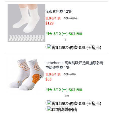
無束素色襪 12雙
首購折扣價
40
%
$216
$129
明天 8/10 (一)
預計送達
(
3
)
满 $1,500 再省 $75 (王道卡)
bebehome 高機能吸汗透氣加厚防滑
中筒運動襪 1雙
首購折扣價
40
%
$89
$53
明天 8/10 (一)
預計送達
(
69
)
满 $1,500 再省 $75 (王道卡)
$2 酷澎幣回饋