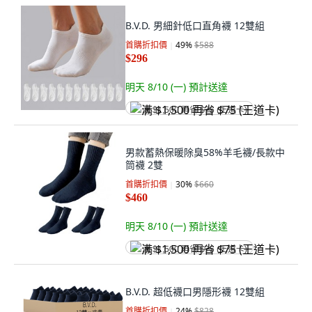
B.V.D. 男細針低口直角襪 12雙組
首購折扣價
49
%
$588
$296
明天 8/10 (一)
預計送達
满 $1,500 再省 $75 (王道卡)
男款蓄熱保暖除臭58%羊毛襪/長款中
筒襪 2雙
首購折扣價
30
%
$660
$460
明天 8/10 (一)
預計送達
满 $1,500 再省 $75 (王道卡)
B.V.D. 超低襪口男隱形襪 12雙組
首購折扣價
24
%
$828