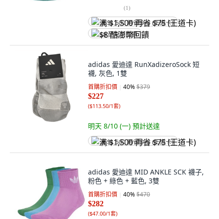
(
1
)
满 $1,500 再省 $75 (王道卡)
$8 酷澎幣回饋
adidas 愛迪達 RunXadizeroSock 短
襪, 灰色, 1雙
首購折扣價
40
%
$379
$227
(
$113.50/1套
)
明天 8/10 (一)
預計送達
满 $1,500 再省 $75 (王道卡)
adidas 愛迪達 MID ANKLE SCK 襪子,
粉色 + 綠色 + 藍色, 3雙
首購折扣價
40
%
$470
$282
(
$47.00/1套
)