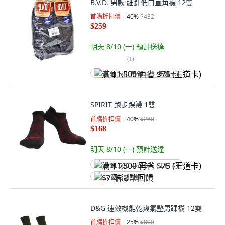
B.V.D. 男款 細針低口直角襪 12雙
首購折扣價
40
%
$432
$259
明天 8/10 (一)
預計送達
(
1
)
满 $1,500 再省 $75 (王道卡)
SPIRIT 跑步踝襪 1雙
首購折扣價
40
%
$280
$168
明天 8/10 (一)
預計送達
满 $1,500 再省 $75 (王道卡)
$7 酷澎幣回饋
D&G 速效機能乾爽氣墊男踝襪 12雙
首購折扣價
25
%
$800