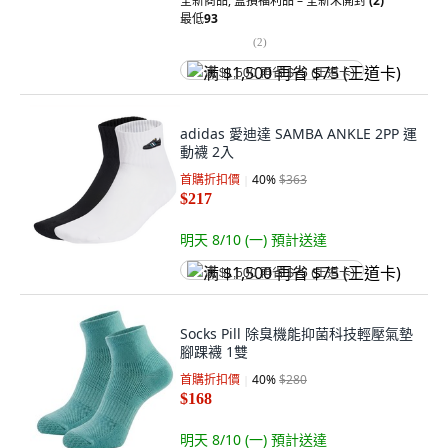
全新商品
,
盒損福利品 – 全新未開封
(2)
最低
93
(
2
)
满 $1,500 再省 $75 (王道卡)
adidas 愛迪達 SAMBA ANKLE 2PP 運
動襪 2入
首購折扣價
40
%
$363
$217
明天 8/10 (一)
預計送達
满 $1,500 再省 $75 (王道卡)
Socks Pill 除臭機能抑菌科技輕壓氣墊
腳踝襪 1雙
首購折扣價
40
%
$280
$168
明天 8/10 (一)
預計送達