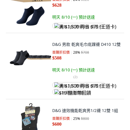
$628
明天 8/10 (一)
預計送達
满 $1,500 再省 $75 (王道卡)
D&G 男款 乾爽毛巾底踝襪 D410 12雙
首購折扣價
28
%
$708
$508
明天 8/10 (一)
預計送達
(
2
)
满 $1,500 再省 $75 (王道卡)
$19 酷澎幣回饋
D&G 速效機能乾爽男1/2襪 12雙 1組
首購折扣價
25
%
$800
$600