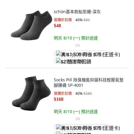
schön基本款船型襪-深灰
首購折扣價
40
%
$80
$48
明天 8/10 (一)
預計送達
(
1
)
满 $1,500 再省 $75 (王道卡)
$2 酷澎幣回饋
Socks Pill 除臭機能抑菌科技輕壓氣墊
腳踝襪 SP-4001
首購折扣價
40
%
$280
$168
明天 8/10 (一)
預計送達
(
5
)
满 $1,500 再省 $75 (王道卡)