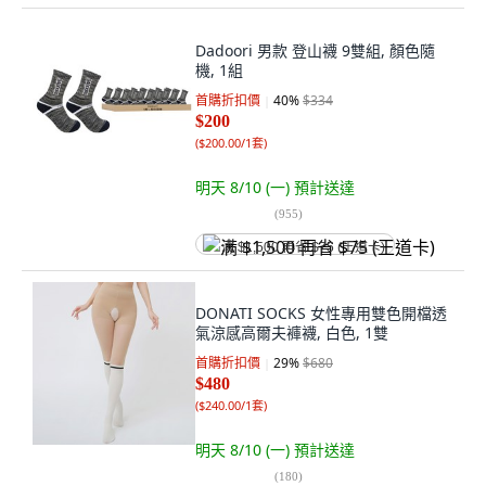
Dadoori 男款 登山襪 9雙組, 顏色隨
機, 1組
首購折扣價
40
%
$334
$200
(
$200.00/1套
)
明天 8/10 (一)
預計送達
(
955
)
满 $1,500 再省 $75 (王道卡)
DONATI SOCKS 女性專用雙色開檔透
氣涼感高爾夫褲襪, 白色, 1雙
首購折扣價
29
%
$680
$480
(
$240.00/1套
)
明天 8/10 (一)
預計送達
(
180
)