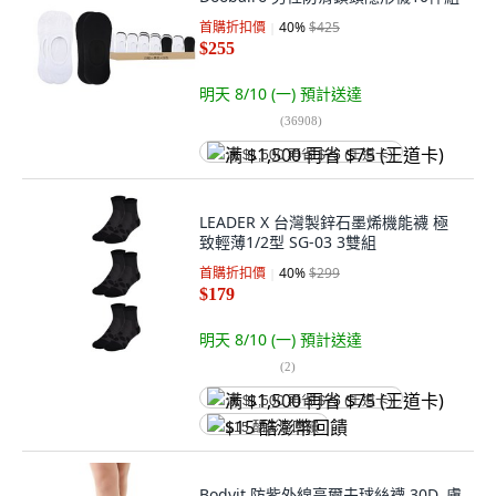
首購折扣價
40
%
$425
$255
明天 8/10 (一)
預計送達
(
36908
)
满 $1,500 再省 $75 (王道卡)
LEADER X 台灣製鋅石墨烯機能襪 極
致輕薄1/2型 SG-03 3雙組
首購折扣價
40
%
$299
$179
明天 8/10 (一)
預計送達
(
2
)
满 $1,500 再省 $75 (王道卡)
$15 酷澎幣回饋
Bodyit 防紫外線高爾夫球絲襪 30D, 膚