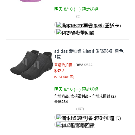
明天 8/10 (一)
預計送達
(
3
)
满 $1,500 再省 $75 (王道卡)
$12 酷澎幣回饋
adidas 愛迪達 訓練止滑隱形襪, 黑色,
1雙
首購折扣價
38
%
$522
$322
(
$161.00/1套
)
明天 8/10 (一)
預計送達
全新商品
,
盒損福利品 – 全新未開封
(2)
最低
234
(
157
)
满 $1,500 再省 $75 (王道卡)
$16 酷澎幣回饋