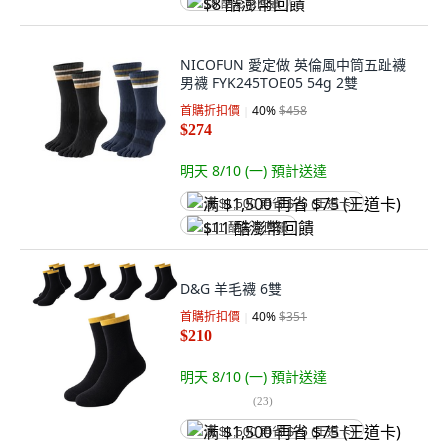
$8 酷澎幣回饋
NICOFUN 愛定做 英倫風中筒五趾襪
男襪 FYK245TOE05 54g 2雙
首購折扣價
40
%
$458
$274
明天 8/10 (一)
預計送達
满 $1,500 再省 $75 (王道卡)
$11 酷澎幣回饋
D&G 羊毛襪 6雙
首購折扣價
40
%
$351
$210
明天 8/10 (一)
預計送達
(
23
)
满 $1,500 再省 $75 (王道卡)