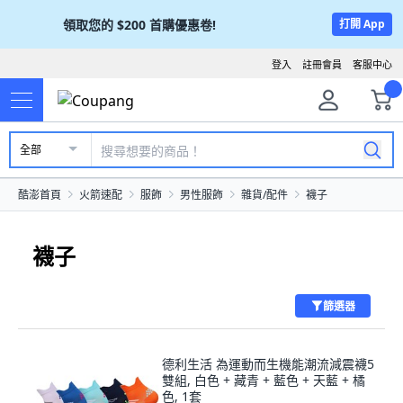
領取您的
$200
首購優惠卷!
打開 App
登入
註冊會員
客服中心
全部
酷澎首頁
火箭速配
服飾
男性服飾
雜貨/配件
襪子
襪子
篩選器
德利生活 為運動而生機能潮流減震襪5
雙組, 白色 + 藏青 + 藍色 + 天藍 + 橘
色, 1套