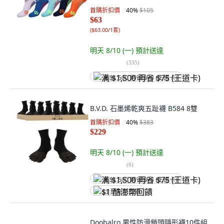
首購折扣價
40
%
$105
$63
(
$63.00/1套
)
明天 8/10 (一)
預計送達
(
335
)
满 $1,500 再省 $75 (王道卡)
B.V.D. 石墨烯乾爽五趾襪 B584 8雙
首購折扣價
40
%
$383
$229
明天 8/10 (一)
預計送達
(
6
)
满 $1,500 再省 $75 (王道卡)
$1 酷澎幣回饋
Doobalro 男性防滑鎖頭隱形襪10件組