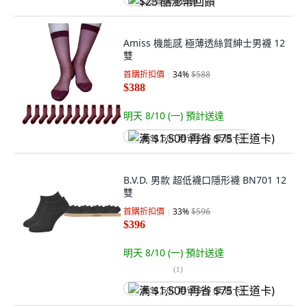
$23 酷澎幣回饋
Amiss 機能感 極薄透絲質紳士男襪 12
雙
首購折扣價
34
%
$588
$388
明天 8/10 (一)
預計送達
满 $1,500 再省 $75 (王道卡)
B.V.D. 男款 超低襪口隱形襪 BN701 12
雙
首購折扣價
33
%
$596
$396
明天 8/10 (一)
預計送達
(
1
)
满 $1,500 再省 $75 (王道卡)