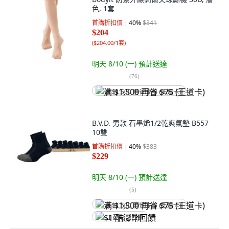
色, 1套
首購折扣價
40
%
$341
$204
(
$204.00/1套
)
明天 8/10 (一)
預計送達
(
76
)
满 $1,500 再省 $75 (王道卡)
B.V.D. 男款 石墨烯1/2乾爽氣墊 B557
10雙
首購折扣價
40
%
$383
$229
明天 8/10 (一)
預計送達
(
5
)
满 $1,500 再省 $75 (王道卡)
$1 酷澎幣回饋