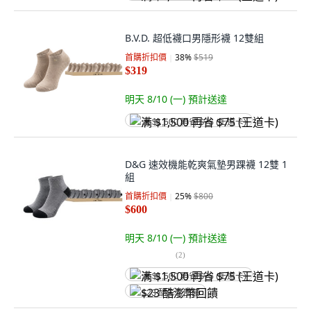
B.V.D. 超低襪口男隱形襪 12雙組
首購折扣價
38
%
$519
$319
明天 8/10 (一)
預計送達
满 $1,500 再省 $75 (王道卡)
D&G 速效機能乾爽氣墊男踝襪 12雙 1
組
首購折扣價
25
%
$800
$600
明天 8/10 (一)
預計送達
(
2
)
满 $1,500 再省 $75 (王道卡)
$23 酷澎幣回饋