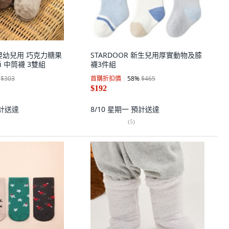
RE 嬰幼兒用 巧克力糖果
STARDOOR 新生兒用厚實動物及膝
ti 中筒襪 3雙組
襪3件組
$303
首購折扣價
58
%
$465
$192
計送達
8/10 星期一
預計送達
(
5
)