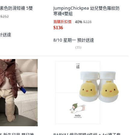
UB 素色防滑短襪 5雙
JumpingChickpea 幼兒雙色羅紋防
寒襪4雙組
$252
首購折扣價
40
%
$228
$136
計送達
8/10 星期一
預計送達
(
35
)
BE 新生兒用 嬰兒推
BABY&I 懷孕揭曉4件組 + Ari襪子套