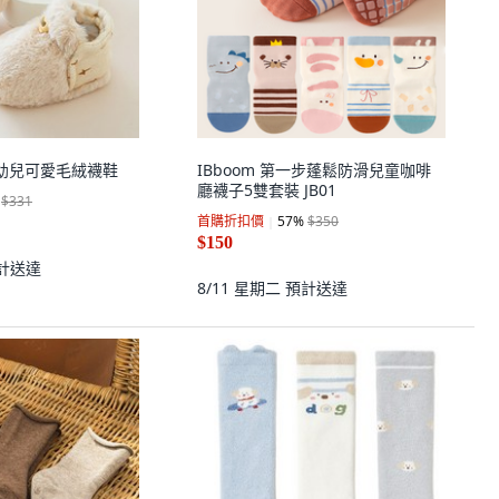
 嬰幼兒可愛毛絨襪鞋
IBboom 第一步蓬鬆防滑兒童咖啡
廳襪子5雙套裝 JB01
$331
首購折扣價
57
%
$350
$150
計送達
8/11 星期二
預計送達