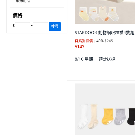
孕婦用品
價格
$
~
搜尋
STARDOOR 動物網眼踝襪4雙組
首購折扣價
40
%
$245
$147
8/10 星期一
預計送達