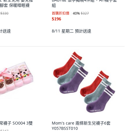
 暖腳套 保暖睡眠襪
組
$330
首購折扣價
40
%
$327
$196
計送達
8/11 星期二
預計送達
日常襪子 SO004 3雙
Mom's care 兩條新生兒襪子6套
Y057BSST010