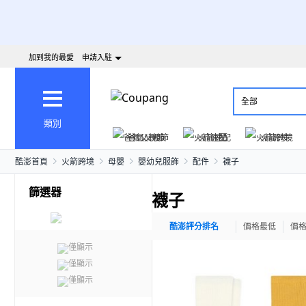
加到我的最愛
申請入駐
全部
類別
爸氣父親節
火箭速配
火箭跨境
酷澎首頁
火箭跨境
母嬰
嬰幼兒服飾
配件
襪子
篩選器
襪子
酷澎評分排名
價格最低
價
僅顯示
僅顯示
僅顯示