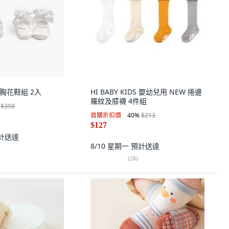
UB 胸花鞋組 2入
HI BABY KIDS 嬰幼兒用 NEW 捲邊
羅紋及膝襪 4件組
$398
首購折扣價
40
%
$213
$127
計送達
8/10 星期一
預計送達
(
28
)