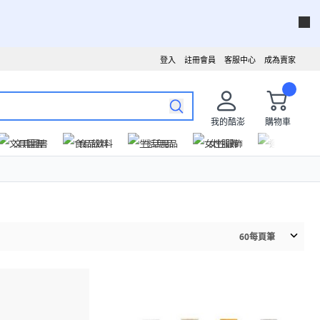
登入
註冊會員
客服中心
成為賣家
我的酷澎
購物車
文具圖書
食品飲料
生活用品
女性服飾
運動戶外
60
每頁筆