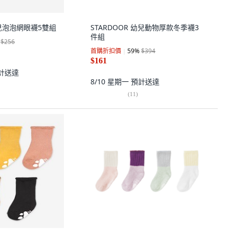
兒泡泡網眼襪5雙組
STARDOOR 幼兒動物厚款冬季襪3
件組
$256
首購折扣價
59
%
$394
$161
計送達
8/10 星期一
預計送達
(
11
)