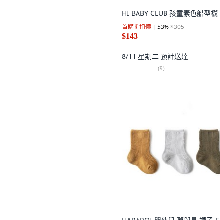
HI BABY CLUB 孩童素色船型襪
首購折扣價
53
%
$305
$143
8/11 星期二
預計送達
(
9
)
HARAROI 嬰幼兒 夢與星 襪子 E