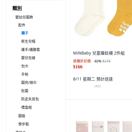
類別
嬰幼兒服飾
配件
襪子
新生兒帽
護手/護腳套
MilkBaby 兒童羅紋襪 2件組
嬰兒包被
首購折扣價
40
%
$278
包巾
$166
手帕
8/11 星期二
預計送達
圍兜/領巾
(
42
)
肚圍
防走失背包
禮盒組
服裝
學步鞋