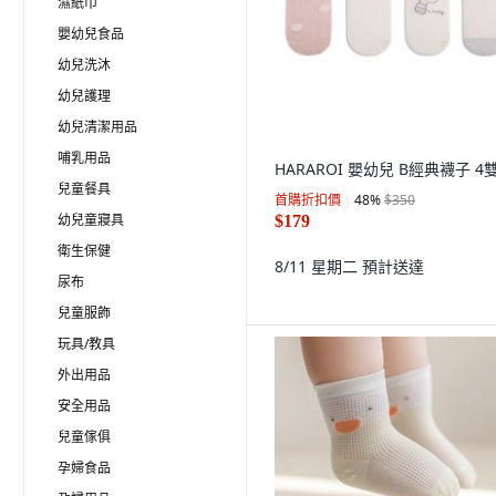
濕紙巾
嬰幼兒食品
幼兒洗沐
幼兒護理
幼兒清潔用品
哺乳用品
HARAROI 嬰幼兒 B經典襪子 4
兒童餐具
首購折扣價
48
%
$350
幼兒童寢具
$179
衛生保健
8/11 星期二
預計送達
尿布
兒童服飾
玩具/教具
外出用品
安全用品
兒童傢俱
孕婦食品