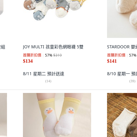
雙組
JOY MULTI 孩童彩色網眼襪 5雙
STARDOOR
首購折扣價
57
%
$319
首購折扣價
57
%
$134
$141
8/11 星期二
預計送達
8/10 星期一
預
(
14
)
(
39
)