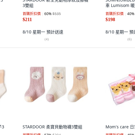
3雙組
車 Lumisom
首購折扣價
60
%
$535
首購折扣價
40
%
$211
$198
8/10 星期一
預計送達
8/10 星期一
預
(
4
)
(
6
)
子3
STARDOOR 柔寶貝動物襪3雙組
Mom's care 