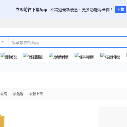
立即前往下載App
不錯過最新優惠、更多功能等著你！
下載
嬰幼兒
保健醫療
美妝保養
個人清潔
玩具休閒
格最高
最熱銷
最新上架