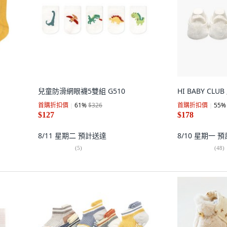
兒童防滑網眼襪5雙組 G510
HI BABY CL
首購折扣價
61
%
$326
首購折扣價
55
%
$127
$178
8/11 星期二
預計送達
8/10 星期一
預
(
5
)
(
48
)