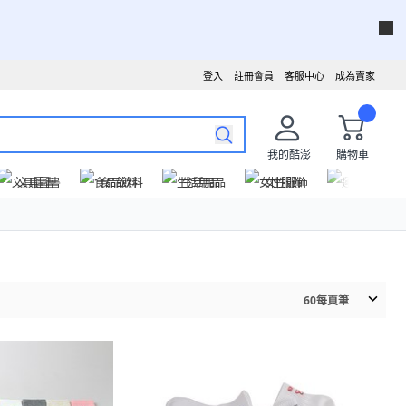
登入
註冊會員
客服中心
成為賣家
我的酷澎
購物車
文具圖書
食品飲料
生活用品
女性服飾
運動戶外
60
每頁筆