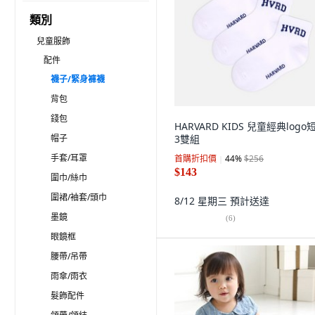
類別
兒童服飾
配件
襪子/緊身褲襪
背包
錢包
HARVARD KIDS 兒童經典logo
帽子
3雙組
手套/耳罩
首購折扣價
44
%
$256
$143
圍巾/絲巾
圍裙/袖套/頭巾
8/12 星期三
預計送達
墨鏡
(
6
)
眼鏡框
腰帶/吊帶
雨傘/雨衣
髮飾配件