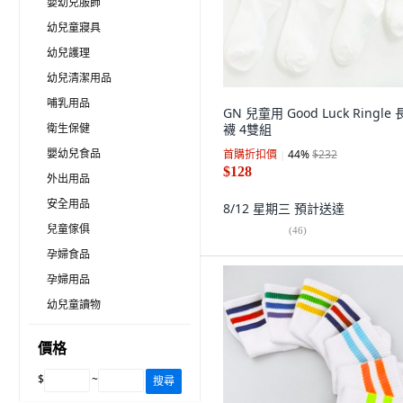
嬰幼兒服飾
幼兒童寢具
幼兒護理
幼兒清潔用品
哺乳用品
GN 兒童用 Good Luck Ringle
衛生保健
襪 4雙組
嬰幼兒食品
首購折扣價
44
%
$232
$128
外出用品
安全用品
8/12 星期三
預計送達
兒童傢俱
(
46
)
孕婦食品
孕婦用品
幼兒童讀物
價格
$
~
搜尋