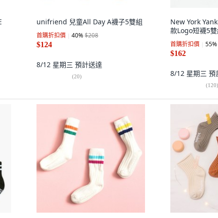
E
unifriend 兒童All Day A襪子5雙組
New York Ya
款Logo短襪5
首購折扣價
40
%
$208
首購折扣價
55
%
$124
$162
8/12 星期三
預計送達
8/12 星期三
預
(
20
)
(
120