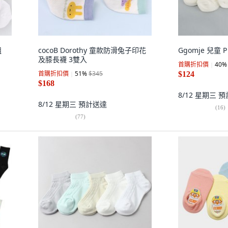
組
cocoB Dorothy 童款防滑兔子印花
Ggomje 兒童 P
及膝長襪 3雙入
首購折扣價
40
%
首購折扣價
51
%
$345
$124
$168
8/12 星期三
預
8/12 星期三
預計送達
(
16
)
(
77
)