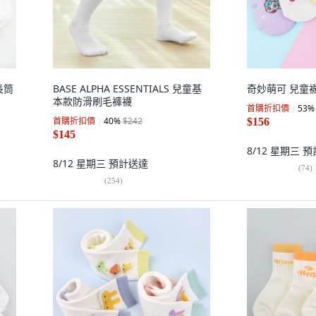
 長筒
BASE ALPHA ESSENTIALS 兒童基
奇妙萌可 兒童襪套
本款防滑刷毛褲襪
首購折扣價
53
%
首購折扣價
40
%
$242
$156
$145
8/12 星期三
預
8/12 星期三
預計送達
(
74
)
(
254
)