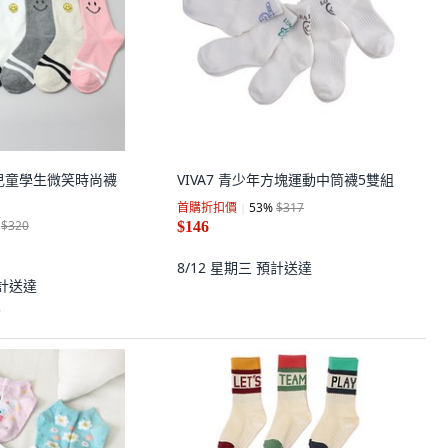
RE 兒童學生微笑時尚襪
VIVA7 青少年方塊運動中筒襪5雙組
首購折扣價
53
%
$317
$320
$146
8/12 星期三
預計送達
計送達
)