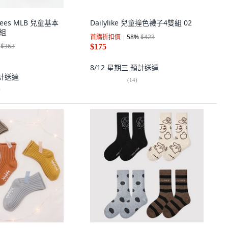
nkees MLB 兒童基本
Dailylike 兒童撞色襪子4雙組 02
雙組
首購折扣價
58
%
$423
$363
$175
8/12 星期三
預計送達
計送達
(
14
)
)