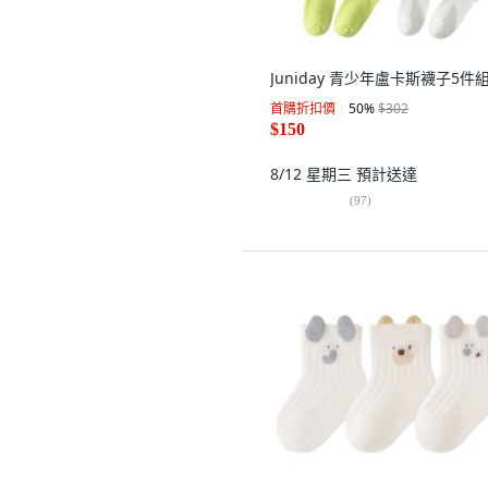
Juniday 青少年盧卡斯襪子5件
首購折扣價
50
%
$302
$150
8/12 星期三
預計送達
(
97
)