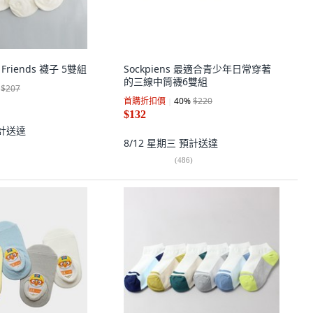
 Friends 襪子 5雙組
Sockpiens 最適合青少年日常穿著
的三線中筒襪6雙組
$207
首購折扣價
40
%
$220
$132
計送達
8/12 星期三
預計送達
(
486
)