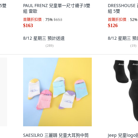
 5雙
PAUL FRENZ 兒童單一尺寸襪子3雙
DRESSHOU
組 雷歐
組 5雙
首購折扣價
75
%
$653
首購折扣價
52
%
$163
$126
8/12 星期三
預計送達
8/12 星期三
預
(
289
)
(
19
)
SAESILRO 三麗鷗 兒童大耳狗中筒
Jeep 兒童lo