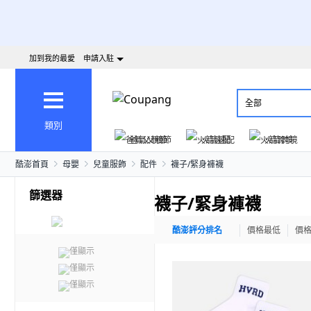
加到我的最愛
申請入駐
全部
類別
爸氣父親節
火箭速配
火箭跨境
酷澎首頁
母嬰
兒童服飾
配件
襪子/緊身褲襪
篩選器
襪子/緊身褲襪
酷澎評分排名
價格最低
價
僅顯示
僅顯示
僅顯示