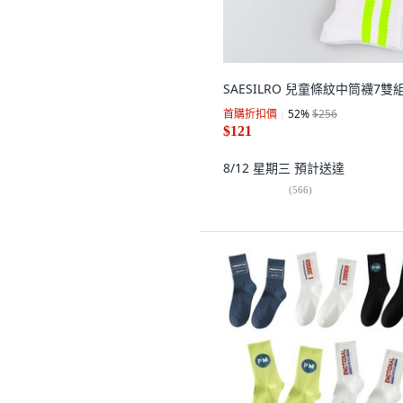
SAESILRO 兒童條紋中筒襪7雙
首購折扣價
52
%
$256
$121
8/12 星期三
預計送達
(
566
)