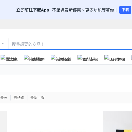
立即前往下載App
不錯過最新優惠、更多功能等著你！
下載
嬰幼兒
保健醫療
美妝保養
個人清潔
玩具休閒
格最高
最熱銷
最新上架