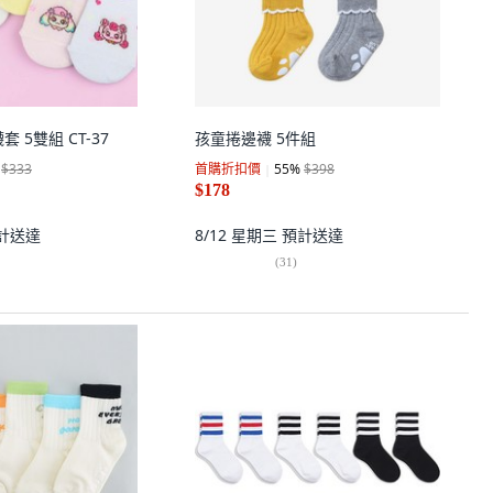
 5雙組 CT-37
孩童捲邊襪 5件組
$333
首購折扣價
55
%
$398
$178
計送達
8/12 星期三
預計送達
(
31
)