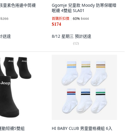
SE 孩童素色捲邊中筒襪
Ggomje 兒童款 Moody 防寒保暖睡
眠襪 4雙組 SLA01
$266
首購折扣價
60
%
$444
$174
計送達
8/12 星期三
預計送達
(
12
)
go運動短襪5雙組
HI BABY CLUB 男童靈格襪組 6入