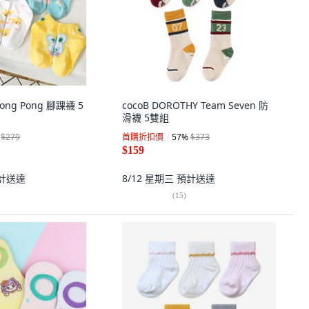
Pong Pong 腳踝襪 5
cocoB DOROTHY Team Seven 防
滑襪 5雙組
$279
首購折扣價
57
%
$373
$159
計送達
8/12 星期三
預計送達
(
15
)