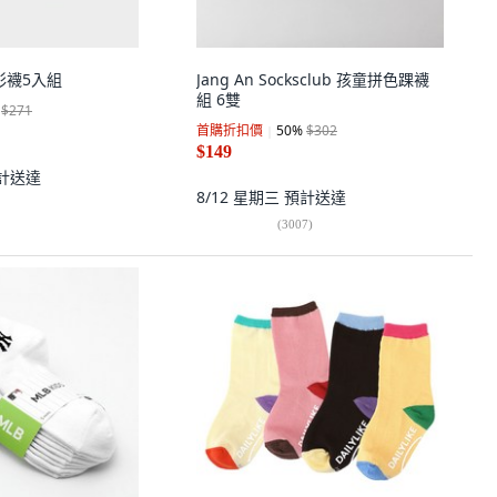
粉彩襪5入組
Jang An Socksclub 孩童拼色踝襪
組 6雙
$271
首購折扣價
50
%
$302
$149
計送達
8/12 星期三
預計送達
(
3007
)