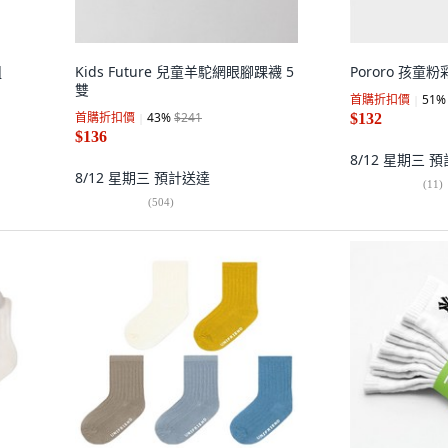
組
Kids Future 兒童羊駝網眼腳踝襪 5
Pororo 孩童
雙
首購折扣價
51
%
首購折扣價
43
%
$241
$132
$136
8/12 星期三
預
8/12 星期三
預計送達
(
11
)
(
504
)