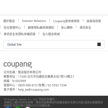
Investor Relations
關於酷澎
Coupang使用者條款
退換貨政策
信任管理中心
顧客隱私權政策通知
安心購物
資訊安全
資訊安全及隱私保護認證
加入酷澎商城
Global Site
公司名稱：酷澎股份有限公司
聯繫地址：11049 台北市信義區信義路五段7號13樓之1
統編：91002999
客服中心：0809-088-810 (免費) / 02-5592-7298
電子郵件：help_tw@coupang.com
©Coupang Taiwan Co., Ltd. 保留所有權利。
本網站上顯示的所有商標、標誌和服務標誌均為酷澎股份有限公司和/或其在美國和其
他國家/地區註冊之關聯公司之所屬財產。