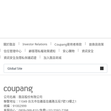
Investor Relations
關於酷澎
Coupang使用者條款
退換貨政策
信任管理中心
顧客隱私權政策通知
安心購物
資訊安全
資訊安全及隱私保護認證
加入酷澎商城
Global Site
公司名稱：酷澎股份有限公司
聯繫地址：11049 台北市信義區信義路五段7號13樓之1
統編：91002999
客服中心：0809-088-810 (免費) / 02-5592-7298