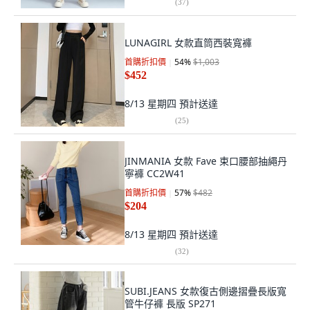
(
37
)
LUNAGIRL 女款直筒西裝寬褲
首購折扣價
54
%
$1,003
$452
8/13 星期四
預計送達
(
25
)
JINMANIA 女款 Fave 束口腰部抽繩丹
寧褲 CC2W41
首購折扣價
57
%
$482
$204
8/13 星期四
預計送達
(
32
)
SUBI.JEANS 女款復古側邊摺疊長版寬
管牛仔褲 長版 SP271