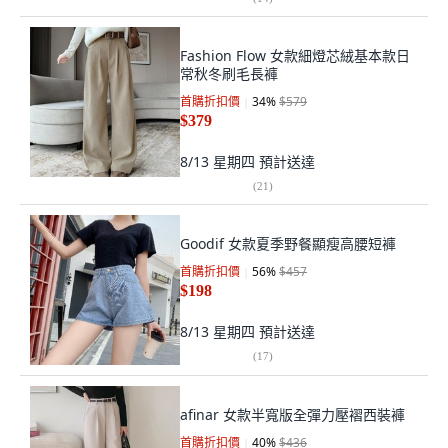
Fashion Flow 女款細燈芯絨基本款日
常秋冬刷毛長褲
首購折扣價
34
%
$579
$379
8/13 星期四
預計送達
(
21
)
Goodif 女款夏季野餐顯瘦高腰短褲
首購折扣價
56
%
$457
$198
8/13 星期四
預計送達
(
17
)
afinar 女款半寬版全彈力壓褶西裝褲
首購折扣價
40
%
$436