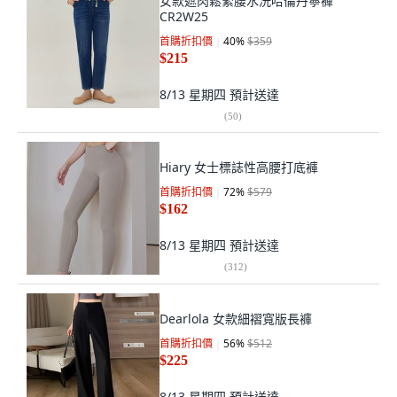
女款遮肉鬆緊腰水洗哈倫丹寧褲
CR2W25
首購折扣價
40
%
$359
$215
8/13 星期四
預計送達
(
50
)
Hiary 女士標誌性高腰打底褲
首購折扣價
72
%
$579
$162
8/13 星期四
預計送達
(
312
)
Dearlola 女款細褶寬版長褲
首購折扣價
56
%
$512
$225
8/13 星期四
預計送達