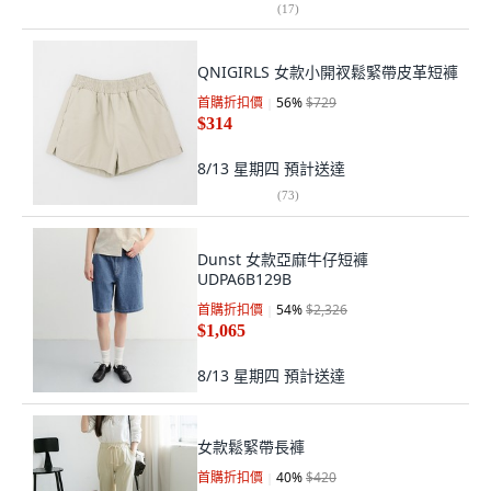
(
17
)
QNIGIRLS 女款小開衩鬆緊帶皮革短褲
首購折扣價
56
%
$729
$314
8/13 星期四
預計送達
(
73
)
Dunst 女款亞麻牛仔短褲
UDPA6B129B
首購折扣價
54
%
$2,326
$1,065
8/13 星期四
預計送達
女款鬆緊帶長褲
首購折扣價
40
%
$420