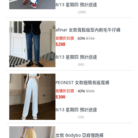
8/13 星期四
預計送達
(
200
)
afinar 女款寬鬆版型內刷毛牛仔褲
首購折扣價
60
%
$734
$288
8/13 星期四
預計送達
(
66
)
PEONIST 女款極簡長版寬褲
首購折扣價
40
%
$500
$300
8/13 星期四
預計送達
(
50
)
女款 Bodybo 亞麻慢跑褲