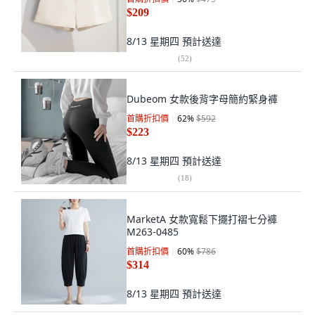
$209
8/13 星期四
預計送達
(
52
)
Dubeom 女款後背字母簡約緊身褲
首購折扣價
62
%
$592
$223
8/13 星期四
預計送達
(
18
)
MarketA 女款寬鬆下擺打褶七分褲
M263-0485
首購折扣價
60
%
$786
$314
8/13 星期四
預計送達