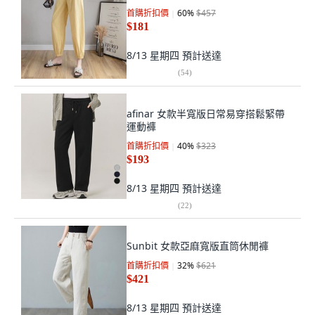
首購折扣價
60
%
$457
$181
8/13 星期四
預計送達
(
54
)
afinar 女款半寬版日常易穿搭鬆緊帶
運動褲
首購折扣價
40
%
$323
$193
8/13 星期四
預計送達
(
22
)
Sunbit 女款亞麻寬版直筒休閒褲
首購折扣價
32
%
$621
$421
8/13 星期四
預計送達