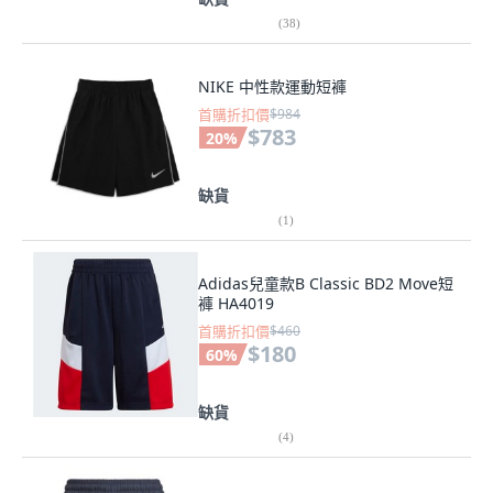
(
38
)
NIKE 中性款運動短褲
首購折扣價
$984
$783
20
%
缺貨
(
1
)
Adidas兒童款B Classic BD2 Move短
褲 HA4019
首購折扣價
$460
$180
60
%
缺貨
(
4
)