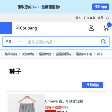
領取您的
$200
首購優惠卷!
打開 App
登入
註冊會員
客服中心
全部
酷澎首頁
火箭跨境
運動休閒
童運動服裝
運動褲/下著
褲子
褲子
篩選器
Unheve 青少年運動短褲
首購折扣價
$720