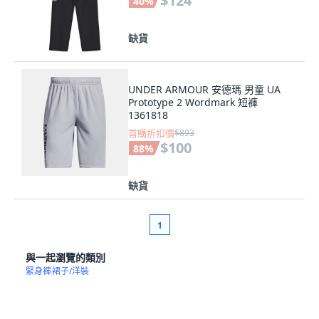
$124
40
%
缺貨
UNDER ARMOUR 安德瑪 男童 UA
Prototype 2 Wordmark 短褲
1361818
首購折扣價
$893
$100
88
%
缺貨
1
與一起瀏覽的類別
緊身褲
裙子/洋裝