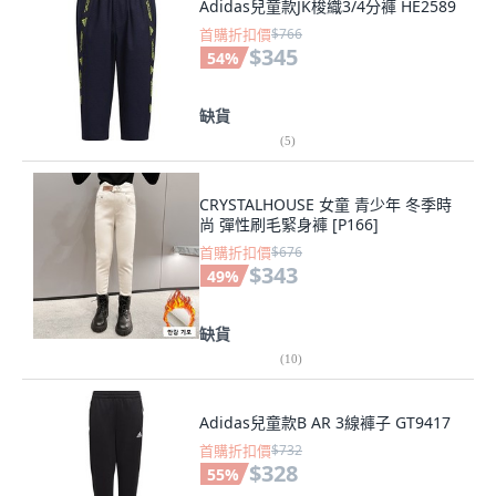
Adidas兒童款JK梭織3/4分褲 HE2589
首購折扣價
$766
$345
54
%
缺貨
(
5
)
CRYSTALHOUSE 女童 青少年 冬季時
尚 彈性刷毛緊身褲 [P166]
首購折扣價
$676
$343
49
%
缺貨
(
10
)
Adidas兒童款B AR 3線褲子 GT9417
首購折扣價
$732
$328
55
%