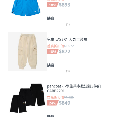
$893
18
%
缺貨
(
1
)
兒童 LAYER1 大丸工裝褲
首購折扣價
$1,072
$872
18
%
缺貨
(
3
)
pancoat 小學生基本款短褲3件組
CARB2201
首購折扣價
$1,125
$849
24
%
缺貨