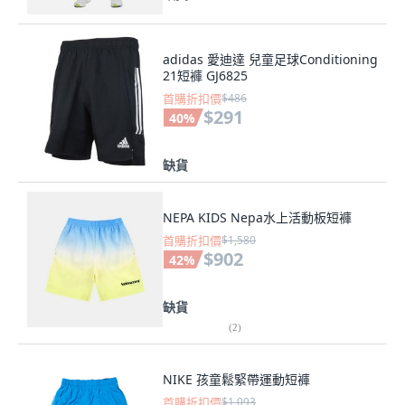
adidas 愛迪達 兒童足球Conditioning
21短褲 GJ6825
首購折扣價
$486
$291
40
%
缺貨
NEPA KIDS Nepa水上活動板短褲
首購折扣價
$1,580
$902
42
%
缺貨
(
2
)
NIKE 孩童鬆緊帶運動短褲
首購折扣價
$1,093