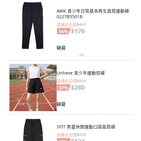
AWK 青少年日常基本再生直筒運動褲
0227B3501B
首購折扣價
$407
$176
56
%
缺貨
(
6
)
Unheve 青少年運動短褲
首購折扣價
$654
$280
57
%
缺貨
SFIT 男童休閒運動口袋直筒褲
首購折扣價
$208