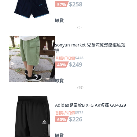
$258
57
%
缺貨
(
3
)
sonyun market 兒童涼感聚酯纖維短
褲
首購折扣價
$416
$249
40
%
缺貨
(
48
)
Adidas兒童款B XFG AR短褲 GU4329
首購折扣價
$575
$226
60
%
缺貨