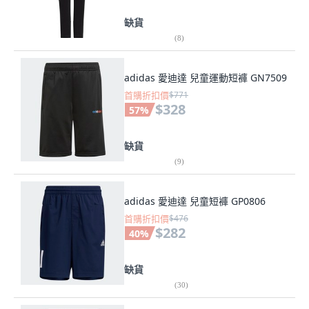
缺貨
(
8
)
adidas 愛迪達 兒童運動短褲 GN7509
首購折扣價
$771
$328
57
%
缺貨
(
9
)
adidas 愛迪達 兒童短褲 GP0806
首購折扣價
$476
$282
40
%
缺貨
(
30
)