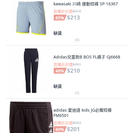
kawasaki 川崎 運動短褲 SP-16367
首購折扣價
$610
$213
65
%
缺貨
(
5
)
Adidas兒童款B BOS FL褲子 GJ6668
首購折扣價
$351
$210
40
%
缺貨
(
7
)
adidas 愛迪達 kids JG必備短褲
FM6501
首購折扣價
$503
$201
60
%