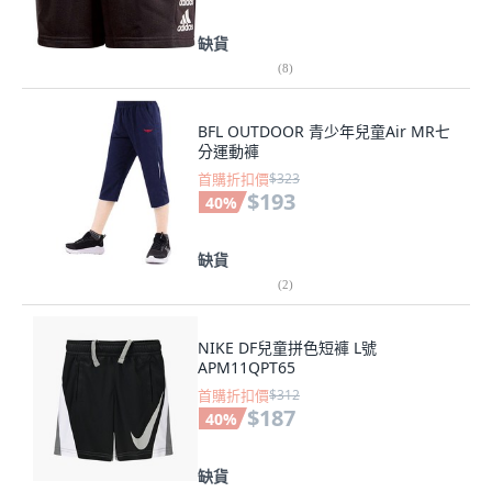
缺貨
(
8
)
BFL OUTDOOR 青少年兒童Air MR七
分運動褲
首購折扣價
$323
$193
40
%
缺貨
(
2
)
NIKE DF兒童拼色短褲 L號
APM11QPT65
首購折扣價
$312
$187
40
%
缺貨