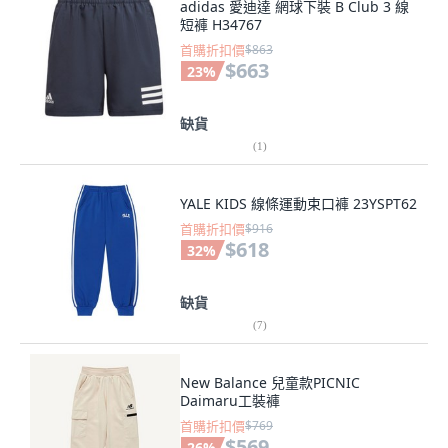
adidas 愛迪達 網球下裝 B Club 3 線
短褲 H34767
首購折扣價
$863
$663
23
%
缺貨
(
1
)
YALE KIDS 線條運動束口褲 23YSPT62
首購折扣價
$916
$618
32
%
缺貨
(
7
)
New Balance 兒童款PICNIC
Daimaru工裝褲
首購折扣價
$769
$569
26
%