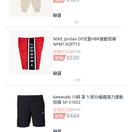
缺貨
(
2
)
NIKE Jordan DF兒童HBR運動短褲
NPM13QPT15
首購折扣價
$730
$530
27
%
缺貨
(
10
)
kawasaki 川崎 第 5 部分編織彈力運動
短褲 SP-S1652
首購折扣價
$928
$444
52
%
缺貨