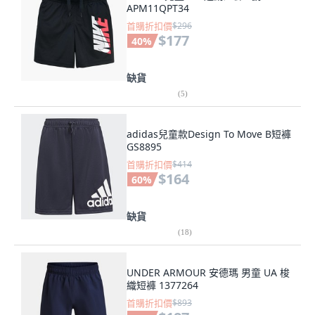
APM11QPT34
首購折扣價
$296
$177
40
%
缺貨
(
5
)
adidas兒童款Design To Move B短褲
GS8895
首購折扣價
$414
$164
60
%
缺貨
(
18
)
UNDER ARMOUR 安德瑪 男童 UA 梭
織短褲 1377264
首購折扣價
$893