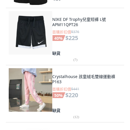
NIKE DF Trophy兒童短褲 L號
APM11QPT26
首購折扣價
$376
$225
40
%
缺貨
(
7
)
Crystalhouse 孩童絨毛雙線運動褲
P163
首購折扣價
$441
$220
50
%
缺貨
(
12
)