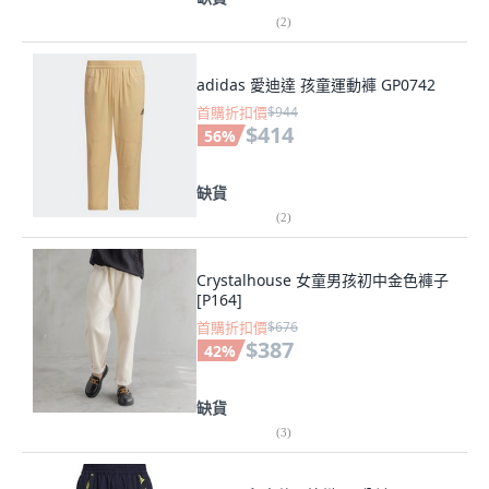
(
2
)
adidas 愛迪達 孩童運動褲 GP0742
首購折扣價
$944
$414
56
%
缺貨
(
2
)
Crystalhouse 女童男孩初中金色褲子
[P164]
首購折扣價
$676
$387
42
%
缺貨
(
3
)