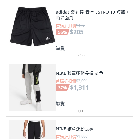
adidas 愛迪達 青年 ESTRO 19 短褲 +
時尚面具
首購折扣價
$470
$205
56
%
缺貨
(
47
)
NIKE 孩童運動長褲 灰色
首購折扣價
$2,091
$1,311
37
%
缺貨
(
1
)
NIKE 孩童運動長褲
首購折扣價
$1,997