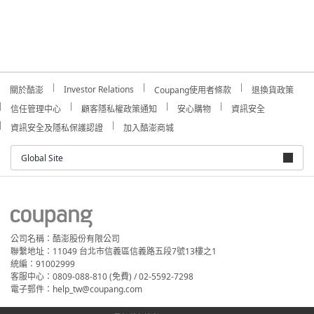
Investor Relations
關於酷澎
Coupang使用者條款
退換貨政策
信任管理中心
顧客隱私權政策通知
安心購物
資訊安全
資訊安全及隱私保護認證
加入酷澎商城
Global Site
公司名稱：酷澎股份有限公司
聯繫地址：11049 台北市信義區信義路五段7號13樓之1
統編：91002999
客服中心：0809-088-810 (免費) / 02-5592-7298
電子郵件：help_tw@coupang.com