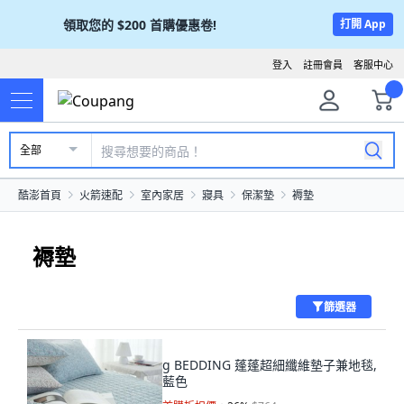
領取您的
$200
首購優惠卷!
打開 App
登入
註冊會員
客服中心
全部
酷澎首頁
火箭速配
室內家居
寢具
保潔墊
褥墊
褥墊
篩選器
g BEDDING 蓬蓬超細纖維墊子兼地毯,
藍色