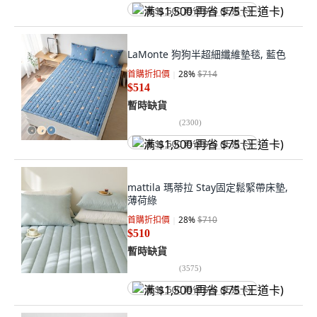
满 $1,500 再省 $75 (王道卡)
LaMonte 狗狗半超細纖維墊毯, 藍色
首購折扣價
28
%
$714
$514
暫時缺貨
(
2300
)
满 $1,500 再省 $75 (王道卡)
mattila 瑪蒂拉 Stay固定鬆緊帶床墊,
薄荷綠
首購折扣價
28
%
$710
$510
暫時缺貨
(
3575
)
满 $1,500 再省 $75 (王道卡)