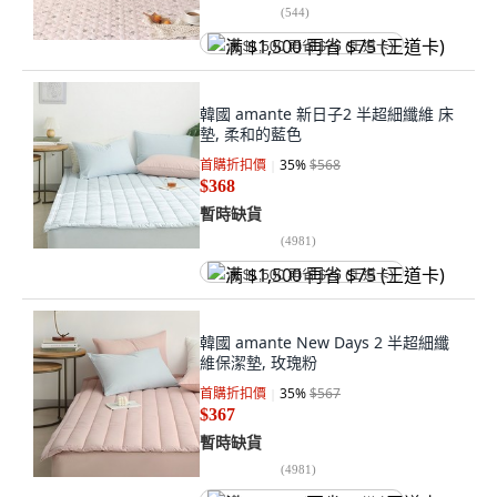
(
544
)
满 $1,500 再省 $75 (王道卡)
韓國 amante 新日子2 半超細纖維 床
墊, 柔和的藍色
首購折扣價
35
%
$568
$368
暫時缺貨
(
4981
)
满 $1,500 再省 $75 (王道卡)
韓國 amante New Days 2 半超細纖
維保潔墊, 玫瑰粉
首購折扣價
35
%
$567
$367
暫時缺貨
(
4981
)