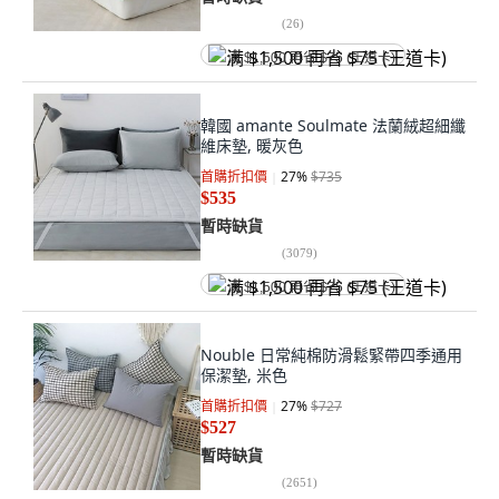
(
26
)
满 $1,500 再省 $75 (王道卡)
韓國 amante Soulmate 法蘭絨超細纖
維床墊, 暖灰色
首購折扣價
27
%
$735
$535
暫時缺貨
(
3079
)
满 $1,500 再省 $75 (王道卡)
Nouble 日常純棉防滑鬆緊帶四季通用
保潔墊, 米色
首購折扣價
27
%
$727
$527
暫時缺貨
(
2651
)