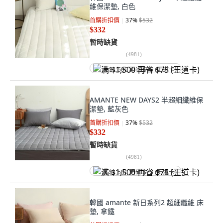
維保潔墊, 白色
首購折扣價
37
%
$532
$332
暫時缺貨
(
4981
)
满 $1,500 再省 $75 (王道卡)
AMANTE NEW DAYS2 半超細纖維保
潔墊, 藍灰色
首購折扣價
37
%
$532
$332
暫時缺貨
(
4981
)
满 $1,500 再省 $75 (王道卡)
韓國 amante 新日系列2 超細纖維 床
墊, 拿鐵