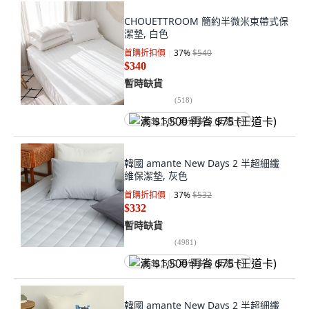
CHOUETTROOM 簡約半微米束帶式保
潔墊, 白色
首購折扣價
37
%
$540
$340
暫時缺貨
(
518
)
满 $1,500 再省 $75 (王道卡)
韓國 amante New Days 2 半超細纖
維保潔墊, 灰色
首購折扣價
37
%
$532
$332
暫時缺貨
(
4981
)
满 $1,500 再省 $75 (王道卡)
韓國 amante New Days 2 半超細纖