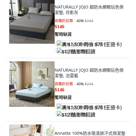
NATURALLY JOJO 超防水網眼玩色保
潔墊, 月影灰
首購折扣價
40
%
$244
$146
暫時缺貨
满 $1,500 再省 $75 (王道卡)
$12 酷澎幣回饋
NATURALLY JOJO 超防水網眼玩色保
潔墊, 泊雲藍
首購折扣價
40
%
$244
$146
暫時缺貨
满 $1,500 再省 $75 (王道卡)
$12 酷澎幣回饋
Annette 100%防水吸濕排汗式保潔墊