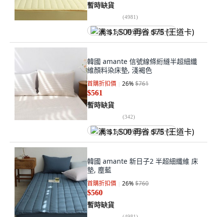
暫時缺貨
(
4981
)
满 $1,500 再省 $75 (王道卡)
韓國 amante 信號線條絎縫半超細纖
維顏料染床墊, 淺褐色
首購折扣價
26
%
$761
$561
暫時缺貨
(
342
)
满 $1,500 再省 $75 (王道卡)
韓國 amante 新日子2 半超細纖維 床
墊, 塵藍
首購折扣價
26
%
$760
$560
暫時缺貨
(
4981
)