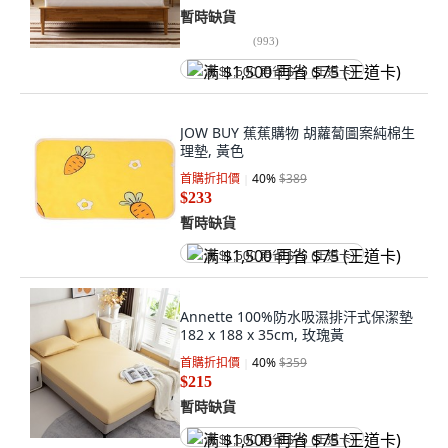
暫時缺貨
(
993
)
满 $1,500 再省 $75 (王道卡)
JOW BUY 蕉蕉購物 胡蘿蔔圖案純棉生
理墊, 黃色
首購折扣價
40
%
$389
$233
暫時缺貨
满 $1,500 再省 $75 (王道卡)
Annette 100%防水吸濕排汗式保潔墊
182 x 188 x 35cm, 玫瑰黃
首購折扣價
40
%
$359
$215
暫時缺貨
满 $1,500 再省 $75 (王道卡)