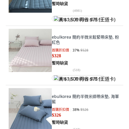
暫時缺貨
(
4981
)
满 $1,500 再省 $75 (王道卡)
ebulkorea 簡約半微米鬆緊帶床墊, 粉
紅色
首購折扣價
37
%
$528
$328
暫時缺貨
(
518
)
满 $1,500 再省 $75 (王道卡)
ebulkorea 簡約半微米綁帶床墊, 海軍
藍
首購折扣價
38
%
$526
$326
暫時缺貨