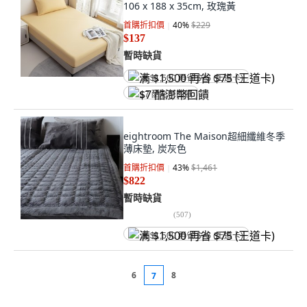
106 x 188 x 35cm, 玫瑰黃
首購折扣價
40
%
$229
$137
暫時缺貨
满 $1,500 再省 $75 (王道卡)
$7 酷澎幣回饋
eightroom The Maison超細纖維冬季
薄床墊, 炭灰色
首購折扣價
43
%
$1,461
$822
暫時缺貨
(
507
)
满 $1,500 再省 $75 (王道卡)
6
8
7