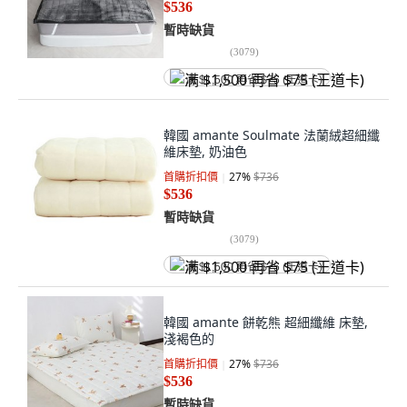
$536
暫時缺貨
(
3079
)
满 $1,500 再省 $75 (王道卡)
韓國 amante Soulmate 法蘭絨超細纖
維床墊, 奶油色
首購折扣價
27
%
$736
$536
暫時缺貨
(
3079
)
满 $1,500 再省 $75 (王道卡)
韓國 amante 餅乾熊 超細纖維 床墊,
淺褐色的
首購折扣價
27
%
$736
$536
暫時缺貨