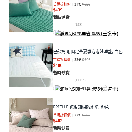
首購折扣價
31
%
$639
$439
暫時缺貨
(
195
)
满 $1,500 再省 $75 (王道卡)
巴蘇姆 附固定帶夏季泡泡紗睡墊, 白色
首購折扣價
33
%
$606
$406
暫時缺貨
(
11444
)
满 $1,500 再省 $75 (王道卡)
PRIELLE 純棉鋪棉防水墊, 粉色
首購折扣價
33
%
$602
$402
暫時缺貨