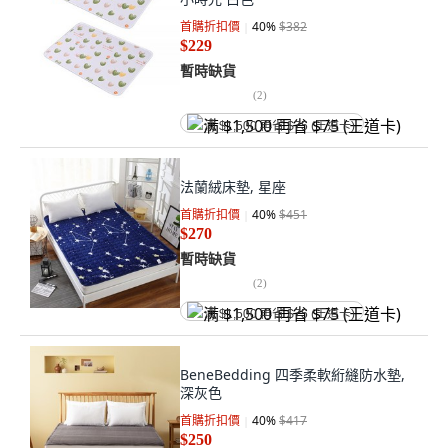
首購折扣價
40
%
$382
$229
暫時缺貨
(
2
)
满 $1,500 再省 $75 (王道卡)
法蘭絨床墊, 星座
首購折扣價
40
%
$451
$270
暫時缺貨
(
2
)
满 $1,500 再省 $75 (王道卡)
BeneBedding 四季柔軟絎縫防水墊,
深灰色
首購折扣價
40
%
$417
$250