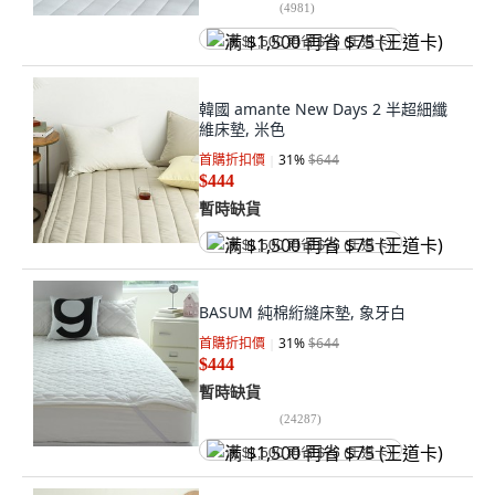
(
4981
)
满 $1,500 再省 $75 (王道卡)
韓國 amante New Days 2 半超細纖
維床墊, 米色
首購折扣價
31
%
$644
$444
暫時缺貨
满 $1,500 再省 $75 (王道卡)
BASUM 純棉絎縫床墊, 象牙白
首購折扣價
31
%
$644
$444
暫時缺貨
(
24287
)
满 $1,500 再省 $75 (王道卡)