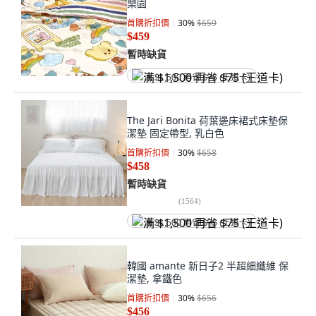
樂園
首購折扣價
30
%
$659
$459
暫時缺貨
满 $1,500 再省 $75 (王道卡)
The Jari Bonita 荷葉邊床裙式床墊保
潔墊 固定帶型, 乳白色
首購折扣價
30
%
$658
$458
暫時缺貨
(
1564
)
满 $1,500 再省 $75 (王道卡)
韓國 amante 新日子2 半超細纖維 保
潔墊, 拿鐵色
首購折扣價
30
%
$656
$456