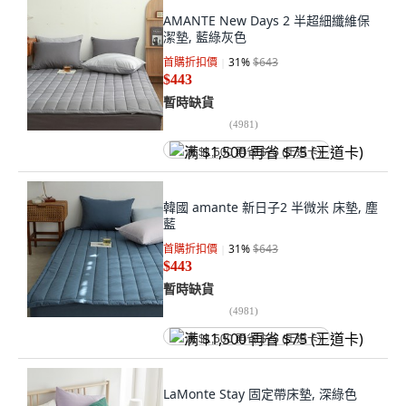
AMANTE New Days 2 半超細纖維保
潔墊, 藍綠灰色
首購折扣價
31
%
$643
$443
暫時缺貨
(
4981
)
满 $1,500 再省 $75 (王道卡)
韓國 amante 新日子2 半微米 床墊, 塵
藍
首購折扣價
31
%
$643
$443
暫時缺貨
(
4981
)
满 $1,500 再省 $75 (王道卡)
LaMonte Stay 固定帶床墊, 深綠色