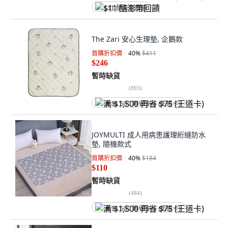
$11 酷澎幣回饋
The Zari 安心生理墊, 企鵝款
首購折扣價
40
%
$411
$246
暫時缺貨
(
893
)
满 $1,500 再省 $75 (王道卡)
JOYMULTI 成人用病患護理絎縫防水
墊, 隨機款式
首購折扣價
40
%
$184
$110
暫時缺貨
(
484
)
满 $1,500 再省 $75 (王道卡)