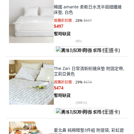
韓國 amante 柔軟日水洗半超細纖維
床墊, 白色
首購折扣價
28
%
$697
$497
暫時缺貨
(
85
)
满 $1,500 再省 $75 (王道卡)
The Zari 日常清新絎縫床墊 附固定帶,
艾莉亞黃色
首購折扣價
29
%
$674
$474
暫時缺貨
(
30011
)
满 $1,500 再省 $75 (王道卡)
愛北鼻 純棉睡墊3件組 附提袋, 彩虹遊