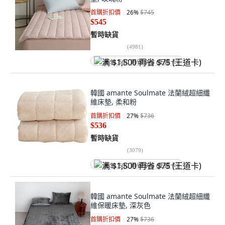
首購折扣價
26
%
$745
$545
暫時缺貨
(
4981
)
满 $1,500 再省 $75 (王道卡)
韓國 amante Soulmate 法蘭絨超細纖
維床墊, 柔和粉
首購折扣價
27
%
$736
$536
暫時缺貨
(
3079
)
满 $1,500 再省 $75 (王道卡)
韓國 amante Soulmate 法蘭絨超細纖
維保暖床墊, 深灰色
首購折扣價
27
%
$736