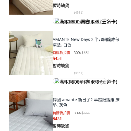
暫時缺貨
(
4981
)
满 $1,500 再省 $75 (王道卡)
AMANTE New Days 2 半超細纖維保
潔墊, 白色
首購折扣價
30
%
$651
$451
暫時缺貨
(
4981
)
满 $1,500 再省 $75 (王道卡)
韓國 amante 新日子2 半超細纖維 床
墊, 灰色
首購折扣價
30
%
$651
$451
暫時缺貨