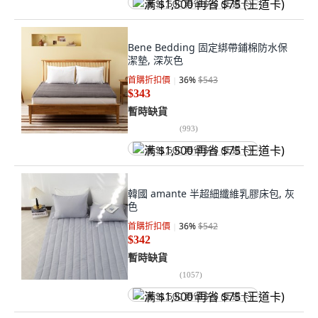
满 $1,500 再省 $75 (王道卡)
Bene Bedding 固定綁帶鋪棉防水保
潔墊, 深灰色
首購折扣價
36
%
$543
$343
暫時缺貨
(
993
)
满 $1,500 再省 $75 (王道卡)
韓國 amante 半超細纖維乳膠床包, 灰
色
首購折扣價
36
%
$542
$342
暫時缺貨
(
1057
)
满 $1,500 再省 $75 (王道卡)