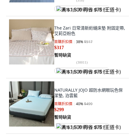
(
518
)
满 $1,500 再省 $75 (王道卡)
The Zari 日常清新絎縫床墊 附固定帶,
艾莉亞粉色
首購折扣價
38
%
$517
$317
暫時缺貨
(
30011
)
满 $1,500 再省 $75 (王道卡)
NATURALLY JOJO 超防水網眼玩色保
潔墊, 泊雲藍
首購折扣價
40
%
$499
$299
暫時缺貨
满 $1,500 再省 $75 (王道卡)