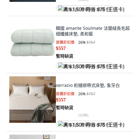
满 $1,500 再省 $75 (王道卡)
韓國 amante Soulmate 法蘭絨長毛超
細纖維床墊, 柔和藍
首購折扣價
26
%
$757
$557
暫時缺貨
满 $1,500 再省 $75 (王道卡)
serrazio 絎縫綁帶式床墊, 象牙白
首購折扣價
26
%
$757
$557
暫時缺貨
(
1298
)
满 $1,500 再省 $75 (王道卡)