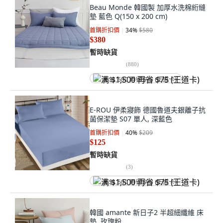
Beau Monde 韓國製 加厚水洗棉絎縫
墊 藍色 Q(150 x 200 cm)
首購折扣價
34
%
$580
$380
暫時缺貨
(
880
)
满 $1,500 再省 $75 (王道卡)
E-ROU 伊柔寢飾 德國魯道夫銀離子抗
菌保潔墊 S07 單人, 深藍色
首購折扣價
40
%
$209
$125
暫時缺貨
(
3
)
满 $1,500 再省 $75 (王道卡)
韓國 amante 新日子2 半超細纖維 床
墊, 玫瑰粉