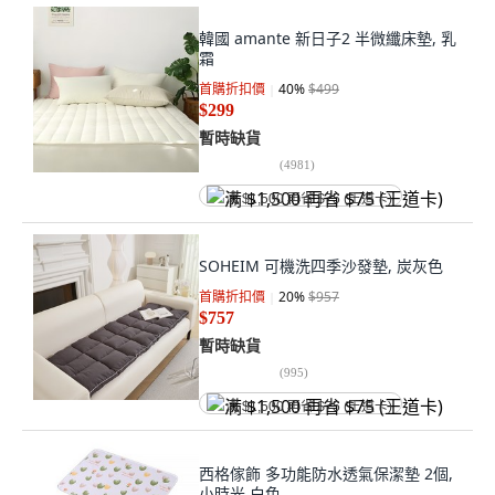
韓國 amante 新日子2 半微纖床墊, 乳
霜
首購折扣價
40
%
$499
$299
暫時缺貨
(
4981
)
满 $1,500 再省 $75 (王道卡)
SOHEIM 可機洗四季沙發墊, 炭灰色
首購折扣價
20
%
$957
$757
暫時缺貨
(
995
)
满 $1,500 再省 $75 (王道卡)
西格傢飾 多功能防水透氣保潔墊 2個,
小時光 白色