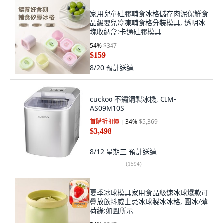
家用兒童硅膠輔食冰格儲存肉泥保鮮食
品級嬰兒冷凍輔食格分裝模具, 透明冰
塊收納盒:卡通硅膠模具
54
%
$347
$159
8/20
預計送達
cuckoo 不鏽鋼製冰機, CIM-
AS09M10S
首購折扣價
34
%
$5,369
$3,498
8/12 星期三
預計送達
(
1594
)
夏季冰球模具家用食品級速冰球爆款可
疊放飲料威士忌冰球製冰冰格, 圓冰/薄
荷綠:如圖所示