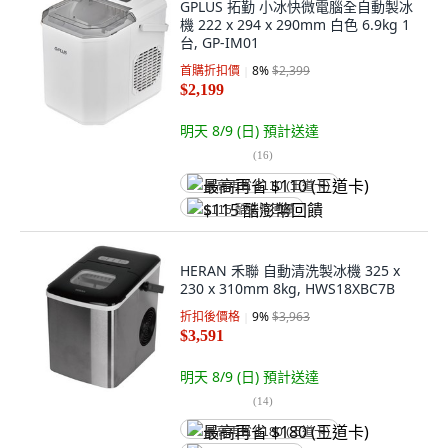
GPLUS 拓勤 小冰快微電腦全自動製冰
機 222 x 294 x 290mm 白色 6.9kg 1
台, GP-IM01
首購折扣價
8
%
$2,399
$2,199
明天 8/9 (日)
預計送達
(
16
)
最高再省 $110 (王道卡)
$115 酷澎幣回饋
HERAN 禾聯 自動清洗製冰機 325 x
230 x 310mm 8kg, HWS18XBC7B
折扣後價格
9
%
$3,963
$3,591
明天 8/9 (日)
預計送達
(
14
)
最高再省 $180 (王道卡)