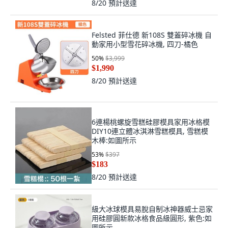
8/20
預計送達
Felsted 菲仕德 新108S 雙蓋碎冰機 自
動家用小型雪花碎冰機, 四刀-橘色
50
%
$3,999
$1,990
8/20
預計送達
6連楊桃螺旋雪糕硅膠模具家用冰格模
DIY10連立體冰淇淋雪糕模具, 雪糕模
木棒:如圖所示
53
%
$397
$183
8/20
預計送達
級大冰球模具易脫自制冰神器威士忌家
用硅膠圓新款冰格食品級圓形, 紫色:如
圖所示