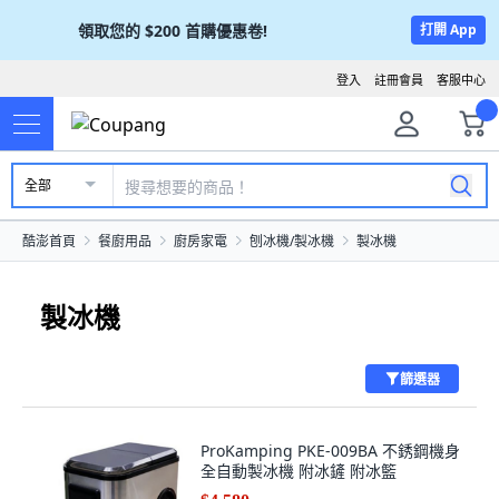
領取您的
$200
首購優惠卷!
打開 App
登入
註冊會員
客服中心
全部
酷澎首頁
餐廚用品
廚房家電
刨冰機/製冰機
製冰機
製冰機
篩選器
ProKamping PKE-009BA 不銹鋼機身
全自動製冰機 附冰鏟 附冰籃