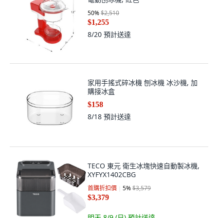
50
%
$2,510
$1,255
8/20
預計送達
家用手搖式碎冰機 刨冰機 冰沙機, 加
購接冰盒
$158
8/18
預計送達
TECO 東元 衛生冰塊快速自動製冰機,
XYFYX1402CBG
首購折扣價
5
%
$3,579
$3,379
明天 8/9 (日)
預計送達