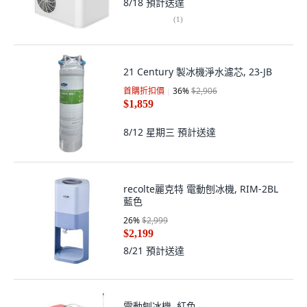
8/18
預計送達
(
1
)
21 Century 製冰機淨水濾芯, 23-JB
首購折扣價
36
%
$2,906
$1,859
8/12 星期三
預計送達
recolte麗克特 電動刨冰機, RIM-2BL
藍色
26
%
$2,999
$2,199
8/21
預計送達
電動刨冰機, 紅色