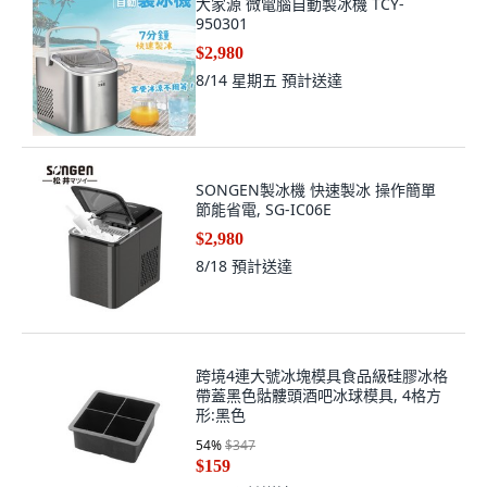
大家源 微電腦自動製冰機 TCY-
950301
$2,980
8/14 星期五
預計送達
SONGEN製冰機 快速製冰 操作簡單
節能省電, SG-IC06E
$2,980
8/18
預計送達
跨境4連大號冰塊模具食品級硅膠冰格
帶蓋黑色骷髏頭酒吧冰球模具, 4格方
形:黑色
54
%
$347
$159