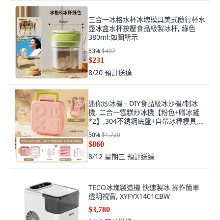
三合一冰格水杯冰塊模具美式隨行杯水
壺冰盒水杯按壓食品級製冰杯, 綠色
380ml:如圖所示
53
%
$497
$231
8/20
預計送達
迷你炒冰機 - DIY食品級冰沙機/制冰
機, 二合一雪糕炒冰機【粉色+贈冰鏟
*2】,304不銹鋼底盤+自帶冰棒模具,
二合一雪糕炒冰機
50
%
$1,720
$860
8/12 星期三
預計送達
TECO冰塊製造機 快速製冰 操作簡單
透明視窗, XYFYX1401CBW
$3,780