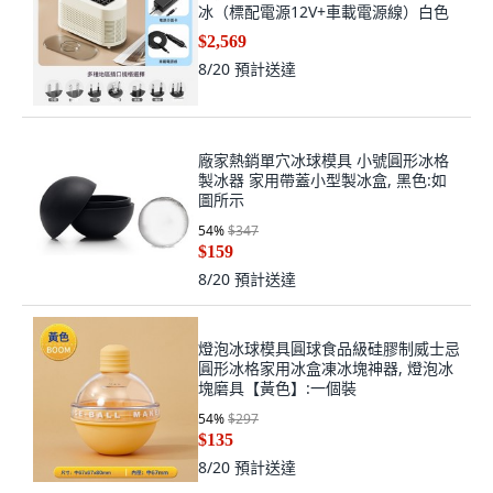
冰（標配電源12V+車載電源線）白色
$2,569
8/20
預計送達
廠家熱銷單穴冰球模具 小號圓形冰格
製冰器 家用帶蓋小型製冰盒, 黑色:如
圖所示
54
%
$347
$159
8/20
預計送達
燈泡冰球模具圓球食品級硅膠制威士忌
圓形冰格家用冰盒凍冰塊神器, 燈泡冰
塊磨具【黃色】:一個裝
54
%
$297
$135
8/20
預計送達