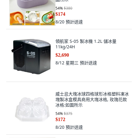
54
%
$380
$174
8/20
預計送達
領航家 S-05 製冰機 1.2L 儲冰量
11kg/24H
$2,690
8/12 星期三
預計送達
威士忌大塊冰球四格球形冰格塑料凍冰
塊製冰盒模具商用大塊冰格, 玫瑰花款
冰格:如圖所示
54
%
$375
$172
8/20
預計送達