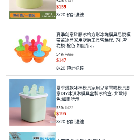
54
%
$347
$159
8/20
預計送達
夏季創意硅膠冰格方形冰塊模具易脫模
帶蓋冰盒家用廚房工具雪糕模, 7孔雪
糕模-橙色:如圖所示
54
%
$322
$147
8/20
預計送達
夏季爆款冰棒模具家用兒童雪糕模具創
意DIY冰淇淋模具盒製冰格盒, 北歐綠
色:如圖所示
53
%
$422
$195
8/20
預計送達