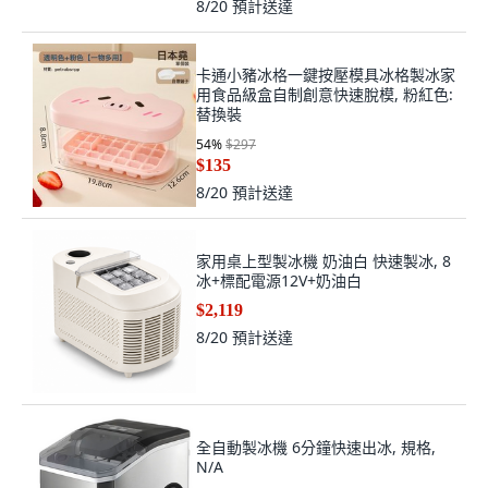
8/20
預計送達
卡通小豬冰格一鍵按壓模具冰格製冰家
用食品級盒自制創意快速脫模, 粉紅色:
替換裝
54
%
$297
$135
8/20
預計送達
家用桌上型製冰機 奶油白 快速製冰, 8
冰+標配電源12V+奶油白
$2,119
8/20
預計送達
全自動製冰機 6分鐘快速出冰, 規格,
N/A