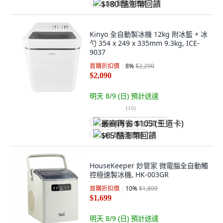
$180 酷澎幣回饋
Kinyo 全自動製冰機 12kg 附冰籃 + 冰
勺 354 x 249 x 335mm 9.3kg, ICE-
9037
首購折扣價
8
%
$2,290
$2,090
明天 8/9 (日)
預計送達
(
10
)
最高再省 $105 (王道卡)
$65 酷澎幣回饋
HouseKeeper 妙管家 微電腦全自動觸
控極速製冰機, HK-003GR
首購折扣價
10
%
$1,899
$1,699
明天 8/9 (日)
預計送達