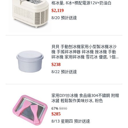
格冰量, 8冰+標配電源12V+奶油白
$2,119
8/20
預計送達
貝貝 手動刨冰機家用小型製冰機冰沙
機 手搖碎冰神器 碎冰機 挫冰機 手動
碎冰機 家用碎冰機 雪花冰 優選, 1個凍
冰模具
$238
8/22
預計送達
家用DIY炒冰機 食品級304不鏽鋼 附贈
冰鏟 輕鬆製作美味炒冰, 粉色
67
%
$890
$285
8/13 星期四
預計送達