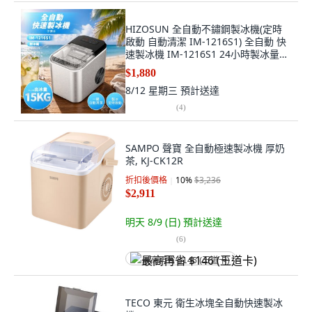
HIZOSUN 全自動不鏽鋼製冰機(定時
啟動 自動清潔 IM-1216S1) 全自動 快
速製冰機 IM-1216S1 24小時製冰量
15KG 自動清潔, IM-1216S1
$1,880
8/12 星期三
預計送達
(
4
)
SAMPO 聲寶 全自動極速製冰機 厚奶
茶, KJ-CK12R
折扣後價格
10
%
$3,236
$2,911
明天 8/9 (日)
預計送達
(
6
)
最高再省 $146 (王道卡)
TECO 東元 衛生冰塊全自動快速製冰