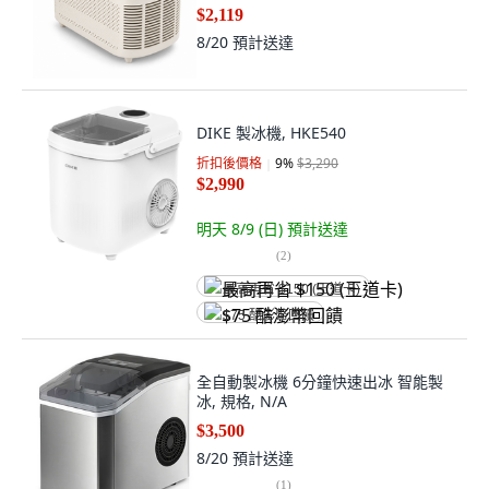
$2,119
8/20
預計送達
DIKE 製冰機, HKE540
折扣後價格
9
%
$3,290
$2,990
明天 8/9 (日)
預計送達
(
2
)
最高再省 $150 (王道卡)
$75 酷澎幣回饋
全自動製冰機 6分鐘快速出冰 智能製
冰, 規格, N/A
$3,500
8/20
預計送達
(
1
)