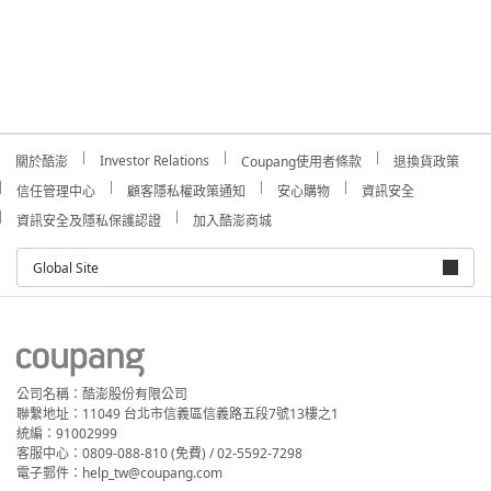
Investor Relations
關於酷澎
Coupang使用者條款
退換貨政策
信任管理中心
顧客隱私權政策通知
安心購物
資訊安全
資訊安全及隱私保護認證
加入酷澎商城
Global Site
公司名稱：酷澎股份有限公司
聯繫地址：11049 台北市信義區信義路五段7號13樓之1
統編：91002999
客服中心：0809-088-810 (免費) / 02-5592-7298
電子郵件：help_tw@coupang.com