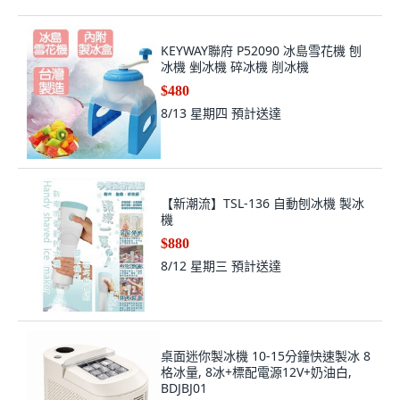
KEYWAY聯府 P52090 冰島雪花機 刨
冰機 剉冰機 碎冰機 削冰機
$480
8/13 星期四
預計送達
【新潮流】TSL-136 自動刨冰機 製冰
機
$880
8/12 星期三
預計送達
桌面迷你製冰機 10-15分鐘快速製冰 8
格冰量, 8冰+標配電源12V+奶油白,
BDJBJ01