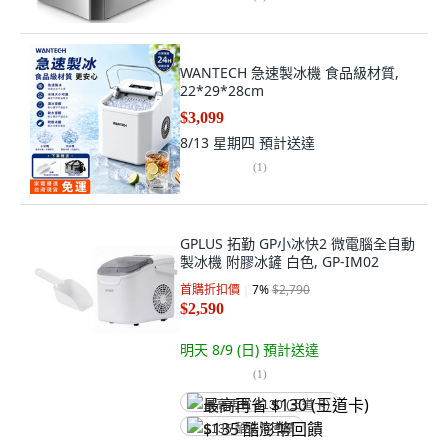
WANTECH 急速製冰機 食品級材質,
22*29*28cm
$3,099
8/13 星期四
預計送達
(
1
)
GPLUS 拓勤 GP小冰快2 微電腦全自動
製冰機 附膠冰鏟 白色, GP-IM02
首購折扣價
7
%
$2,790
$2,590
明天 8/9 (日)
預計送達
(
1
)
最高再省 $130 (王道卡)
$135 酷澎幣回饋