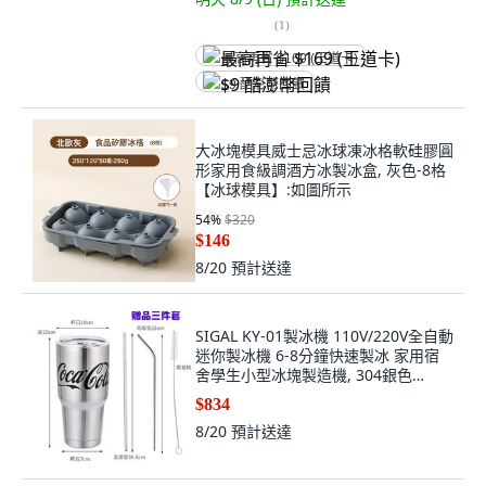
(
1
)
最高再省 $169 (王道卡)
$9 酷澎幣回饋
大冰塊模具威士忌冰球凍冰格軟硅膠圓
形家用食級調酒方冰製冰盒, 灰色-8格
【冰球模具】:如圖所示
54
%
$320
$146
8/20
預計送達
SIGAL KY-01製冰機 110V/220V全自動
迷你製冰機 6-8分鐘快速製冰 家用宿
舍學生小型冰塊製造機, 304銀色
900ML可樂杯+吸管
$834
8/20
預計送達