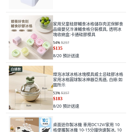
家用兒童硅膠輔食冰格儲存肉泥保鮮食
品級嬰兒冷凍輔食格分裝模具, 透明冰
塊收納盒:卡通硅膠模具
54
%
$297
$135
8/20
預計送達
燈泡冰球冰格冰塊模具威士忌硅膠冰格
家用冰格圓球製冰神器亞馬遜, 白綠:如
圖所示
53
%
$397
$183
8/20
預計送達
桌面迷你製冰機 車用DC12V/家用 10
格便攜製冰機 10-15分鐘快速製冰, 10