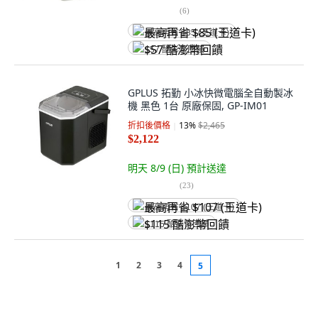
(
6
)
最高再省 $85 (王道卡)
$57 酷澎幣回饋
GPLUS 拓勤 小冰快微電腦全自動製冰
機 黑色 1台 原廠保固, GP-IM01
折扣後價格
13
%
$2,465
$2,122
明天 8/9 (日)
預計送達
(
23
)
最高再省 $107 (王道卡)
$115 酷澎幣回饋
1
2
3
4
5