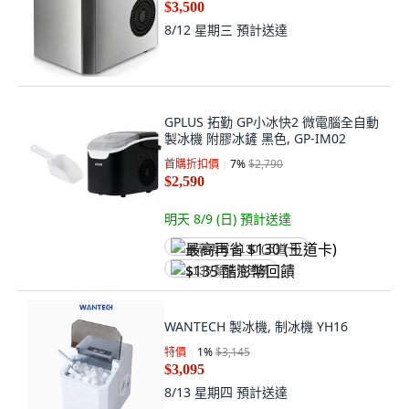
$3,500
8/12 星期三
預計送達
GPLUS 拓勤 GP小冰快2 微電腦全自動
製冰機 附膠冰鏟 黑色, GP-IM02
首購折扣價
7
%
$2,790
$2,590
明天 8/9 (日)
預計送達
最高再省 $130 (王道卡)
$135 酷澎幣回饋
WANTECH 製冰機, 制冰機 YH16
特價
1
%
$3,145
$3,095
8/13 星期四
預計送達