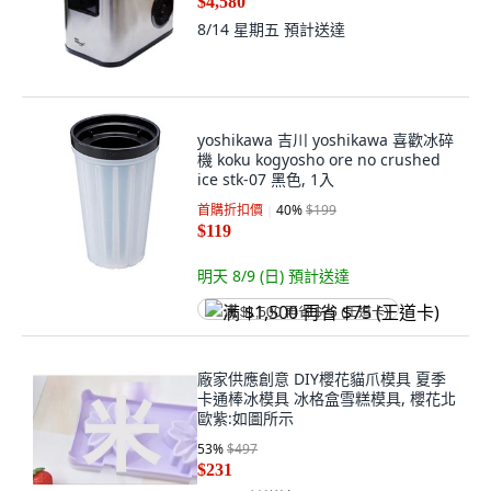
$4,580
8/14 星期五
預計送達
yoshikawa 吉川 yoshikawa 喜歡冰碎
機 koku kogyosho ore no crushed
ice stk-07 黑色, 1入
首購折扣價
40
%
$199
$119
明天 8/9 (日)
預計送達
满 $1,500 再省 $75 (王道卡)
廠家供應創意 DIY櫻花貓爪模具 夏季
卡通棒冰模具 冰格盒雪糕模具, 櫻花北
歐紫:如圖所示
53
%
$497
$231