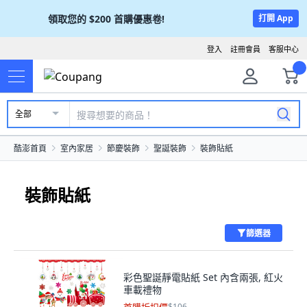
領取您的
$200
首購優惠卷!
打開 App
登入
註冊會員
客服中心
全部
酷澎首頁
室內家居
節慶裝飾
聖誕裝飾
裝飾貼紙
裝飾貼紙
篩選器
彩色聖誕靜電貼紙 Set 內含兩張, 紅火
車載禮物
$106