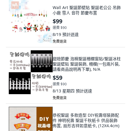
Wall Art 聖誕節壁貼 聖誕老公公 吊飾
小鹿 雪人 音符 節慶布置
$99
運費 $90
8/19
預計送達
免費退貨
甜妞節慶 泡棉聖誕柵欄窗貼/聖誕冰柱
聖誕壁貼 聖誕裝飾, 柵欄(一包兩片裝,
請看商品說明再下單), N/A
$59
運費 $90
8/13 星期四
預計送達
免費退貨
恭祝聖誕 多款造型 DIY祝壽塔裝飾配
件 神明祝壽 聖誕千秋紙卡 供品裝飾
佈置, 扇形吉祥如意紙卡, (12X4.4cm)