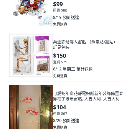
$99
運費 $90
8/19
預計送達
免費退貨
萬聖節骷髏人窗貼 （靜電貼/牆貼）,
詳見包裝
$150
運費 $75
8/12 星期三
預計送達
免費退貨
可愛蛇年窗花靜電貼紙新年裝飾佈置春
節福字玻璃窗貼, 大吉大利, 大吉大利
$104
運費 $67
8/20
預計送達
免費退貨