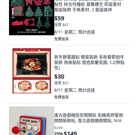
黏性 綜合特種紙 雷雕鏤空 耶誕素材
聖誕裝飾 手帳素材, 2.聖誕森林
$59
運費 $67
8/11 星期二
預計送達
免費退貨
新年靜電牆貼 櫥窗裝飾 多款春節過年
裝飾 無痕黏貼 營造節慶氛圍, C2(帶黏
性)
$30
運費 $67
8/11 星期二
預計送達
免費退貨
復古遊戲機造型開關貼 街機搖桿電燈
開關裝飾貼, 復古遊戲機開關貼, N/A
$200
$149
25
%