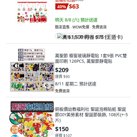
首購折扣價
$63
40
%
明天 8/8 (六)
預計送達
酷澎直售 ∙ WOW免運 ∙ 免費退貨
满 $1,500 再省 $75 (王道卡)
萬聖節 櫥窗玻璃靜電貼 1套9張 PVC雙
面印刷 126PCS, 萬聖節靜電貼
$209
運費 $90
8/11 星期二
預計送達
免費退貨
銅板價幼教福利社 聖誕泡棉貼紙 聖誕
節DIY美勞素材 聖誕節裝飾, 108片(+-5
片)
$150
運費 $107