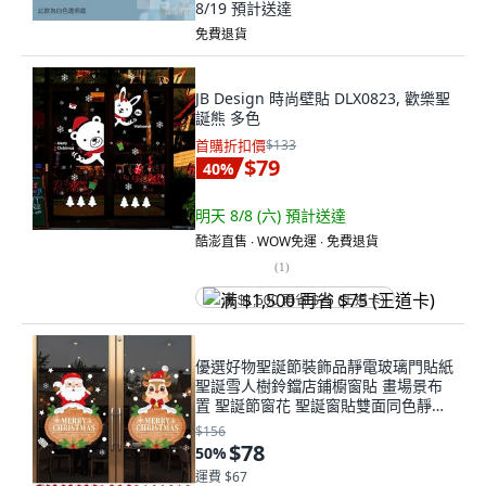
8/19
預計送達
免費退貨
JB Design 時尚壁貼 DLX0823, 歡樂聖
誕熊 多色
首購折扣價
$133
$79
40
%
明天 8/8 (六)
預計送達
酷澎直售 ∙ WOW免運 ∙ 免費退貨
(
1
)
满 $1,500 再省 $75 (王道卡)
優選好物聖誕節裝飾品靜電玻璃門貼紙
聖誕雪人樹鈴鐺店鋪櫥窗貼 畫場景布
置 聖誕節窗花 聖誕窗貼雙面同色靜電
貼, 76.聖誕門貼
$156
$78
50
%
運費 $67