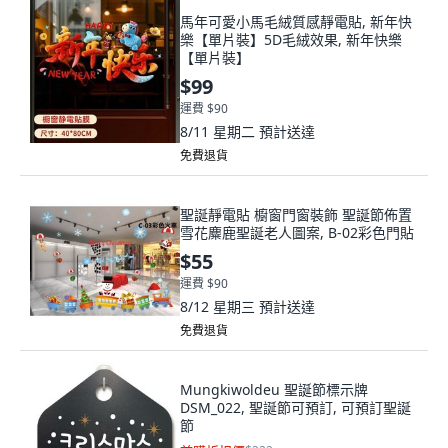
馬年可愛小馬毛絨質感靜電貼, 新年快
樂【單片裝】5D毛絨效果, 新年快樂
【單片裝】
$99
運費 $90
8/11 星期二
預計送達
免費退貨
聖誕靜電貼 櫥窗門窗裝飾 聖誕節佈置
雪花麋鹿聖誕老人圖案, B-02彩色門貼
$55
運費 $90
8/12 星期三
預計送達
免費退貨
Mungkiwoldeu 聖誕節標示牌
DSM_022, 聖誕節可預訂, 可預訂聖誕
節