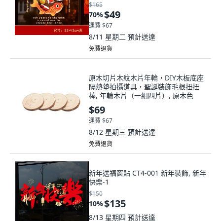
（DB200)
$165
$49
70
%
運費 $67
8/11 星期二
預計送達
免費退貨
原木切片木紋木片年輪，DIY木板底座
隔熱墊拍攝道具，聖誕裝飾毛根扭扭
棒, 年輪木片（一組四片）, 原木色
$69
運費 $67
8/12 星期三
預計送達
免費退貨
新年送福窗貼 CT4-001 新年裝飾, 新年
快樂-1
$150
$135
10
%
8/13 星期四
預計送達