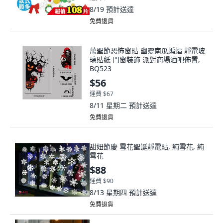
8/19
預計送達
免費退貨
萬聖節恐怖窗貼 幽靈南瓜蝙蝠 靜電玻
璃貼紙 門窗裝飾 派對商場酒吧佈置,
BQ523
$56
運費 $67
8/11 星期二
預計送達
免費退貨
甜妞節慶 雪花聖誕靜電貼, 純雪花, 純
雪花
$88
運費 $90
8/13 星期四
預計送達
免費退貨