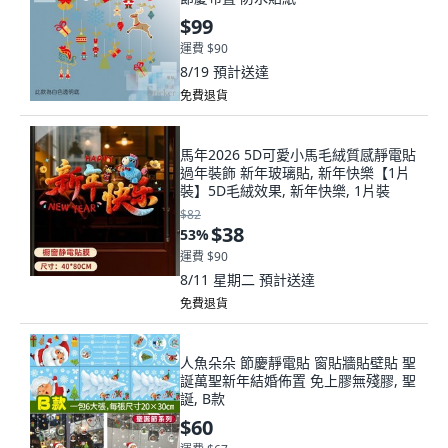
$99
運費 $90
8/19
預計送達
免費退貨
馬年2026 5D可愛小馬毛絨質感靜電貼
過年裝飾 新年玻璃貼, 新年快樂【1片
裝】5D毛絨效果, 新年快樂, 1片裝
$82
$38
53
%
運費 $90
8/11 星期二
預計送達
免費退貨
人魚朵朵 節慶靜電貼 窗貼牆貼壁貼 聖
誕萬聖新年結婚佈置 免上膠無殘膠, 聖
誕, B款
$60