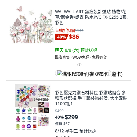
WA. WALL ART 無痕設計壁貼 植物/花
草/鬱金香/蝴蝶 防水PVC FX-C255 2張,
彩色
首購折扣價
$144
$86
40
%
明天 8/8 (六)
預計送達
酷澎直售 ∙ WOW免運 ∙ 免費退貨
(
1
)
满 $1,500 再省 $75 (王道卡)
彩色壓克力鑽石材料包 彩鑽貼組合 多
種形狀選擇 手工藝裝飾必備, 大小混裝
1100顆,1
$499
$299
40
%
運費 $67
8/12 星期三
預計送達