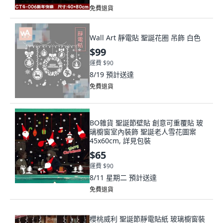
免費退貨
Wall Art 靜電貼 聖誕花圈 吊飾 白色
$99
運費 $90
8/19
預計送達
免費退貨
BO雜貨 聖誕節壁貼 創意可重覆貼 玻
璃櫥窗室內裝飾 聖誕老人雪花圖案
45x60cm, 詳見包裝
$65
運費 $90
8/11 星期二
預計送達
免費退貨
櫻桃威利 聖誕節靜電貼紙 玻璃櫥窗裝