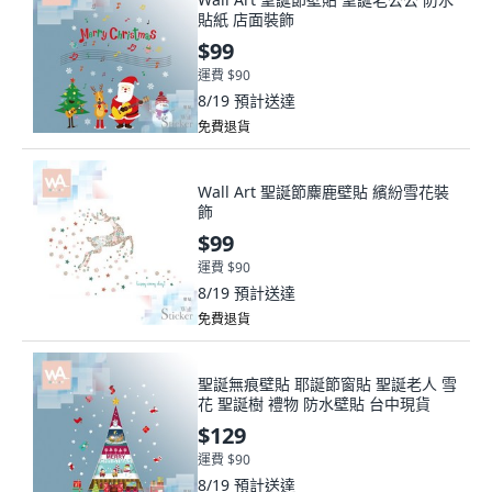
貼紙 店面裝飾
$99
運費 $90
8/19
預計送達
免費退貨
Wall Art 聖誕節麋鹿壁貼 繽紛雪花裝
飾
$99
運費 $90
8/19
預計送達
免費退貨
聖誕無痕壁貼 耶誕節窗貼 聖誕老人 雪
花 聖誕樹 禮物 防水壁貼 台中現貨
$129
運費 $90
8/19
預計送達