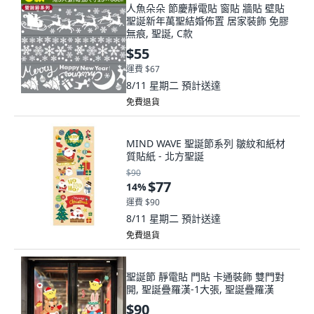
人魚朵朵 節慶靜電貼 窗貼 牆貼 壁貼
聖誕新年萬聖結婚佈置 居家裝飾 免膠
無痕, 聖誕, C款
$55
運費 $67
8/11 星期二
預計送達
免費退貨
MIND WAVE 聖誕節系列 皺紋和紙材
質貼紙 - 北方聖誕
$90
$77
14
%
運費 $90
8/11 星期二
預計送達
免費退貨
聖誕節 靜電貼 門貼 卡通裝飾 雙門對
開, 聖誕疊羅漢-1大張, 聖誕疊羅漢
$90