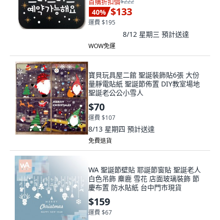
首購折扣價
$222
$133
40
%
運費 $195
8/12 星期三
預計送達
WOW免運
寶貝玩具屋二館 聖誕裝飾貼6張 大份
量靜電貼紙 聖誕節佈置 DIY教室場地
聖誕老公公小雪人
$70
運費 $107
8/13 星期四
預計送達
免費退貨
WA 聖誕節壁貼 耶誕節窗貼 聖誕老人
白色吊飾 麋鹿 雪花 店面玻璃裝飾 節
慶布置 防水貼紙 台中門市現貨
$159
運費 $67