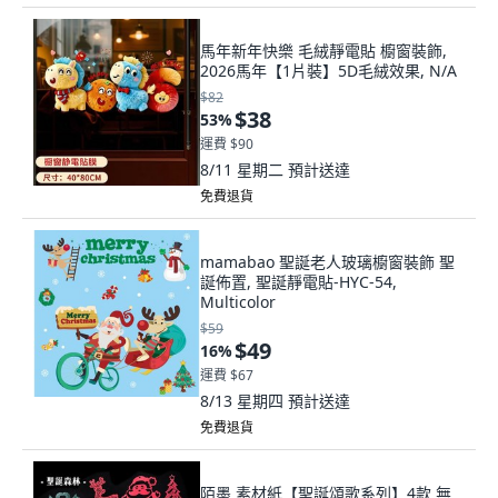
馬年新年快樂 毛絨靜電貼 櫥窗裝飾,
2026馬年【1片裝】5D毛絨效果, N/A
$82
$38
53
%
運費 $90
8/11 星期二
預計送達
免費退貨
mamabao 聖誕老人玻璃櫥窗裝飾 聖
誕佈置, 聖誕靜電貼-HYC-54,
Multicolor
$59
$49
16
%
運費 $67
8/13 星期四
預計送達
免費退貨
陌墨 素材紙【聖誕頌歌系列】4款 無