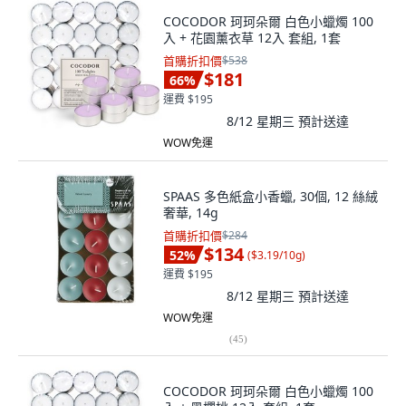
COCODOR 珂珂朵爾 白色小蠟燭 100
入 + 花園薰衣草 12入 套組, 1套
首購折扣價
$538
$181
66
%
運費 $195
8/12 星期三
預計送達
WOW免運
SPAAS 多色紙盒小香蠟, 30個, 12 絲絨
奢華, 14g
首購折扣價
$284
$134
52
%
(
$3.19/10g
)
運費 $195
8/12 星期三
預計送達
WOW免運
(
45
)
COCODOR 珂珂朵爾 白色小蠟燭 100