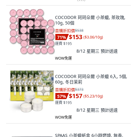
COCODOR 珂珂朵爾 小茶蠟, 茶玫瑰,
10g, 50個
首購折扣價
$538
$153
71
%
(
$3.06/10g
)
運費 $195
8/12 星期三
預計送達
WOW免運
COCODOR 珂珂朵爾 小茶蠟 6入, 5個,
60g, 冬日茉莉
首購折扣價
$373
$157
57
%
(
$5.23/10g
)
運費 $195
8/12 星期三
預計送達
WOW免運
SPAAS 小茶蠟紙盒 6小時燃燒, 無香,