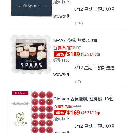
運費 $195
8/12 星期三
預計送達
WOW免運
(
137
)
SPAAS 茶蠟, 無香, 50個
首購折扣價
$457
$189
58
%
(
$2.91/10g
)
運費 $195
8/12 星期三
預計送達
WOW免運
(
17
)
Olebien 香氛蠟燭, 紅櫻桃, 18個
首購折扣價
$283
$169
40
%
(
$6.71/10g
)
運費 $195
8/12 星期三
預計送達