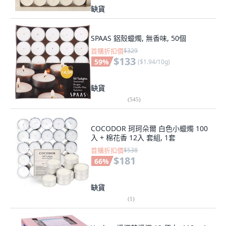
缺貨
SPAAS 鋁殼蠟燭, 無香味, 50個
首購折扣價
$329
$133
59
%
(
$1.94/10g
)
缺貨
(
545
)
COCODOR 珂珂朵爾 白色小蠟燭 100
入 + 棉花香 12入 套組, 1套
首購折扣價
$538
$181
66
%
缺貨
(
1
)