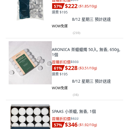
首購折扣價
$222
57
%
(
$1.85/10g
)
運費 $195
8/12 星期三
預計送達
WOW免運
(
210
)
ARONICA 茶蠟蠟燭 50入, 無香, 650g,
1個
首購折扣價
$593
$228
61
%
(
$3.51/10g
)
運費 $195
8/12 星期三
預計送達
WOW免運
(
16
)
SPAAS 小茶蠟, 無香, 1個
首購折扣價
$822
$346
57
%
(
$1.92/10g
)