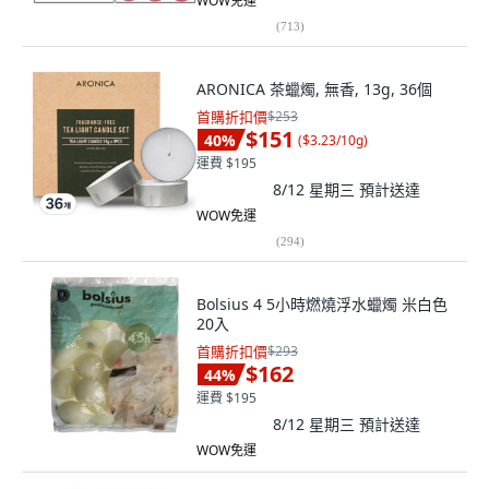
WOW免運
(
713
)
ARONICA 茶蠟燭, 無香, 13g, 36個
首購折扣價
$253
$151
40
%
(
$3.23/10g
)
運費 $195
8/12 星期三
預計送達
WOW免運
(
294
)
Bolsius 4 5小時燃燒浮水蠟燭 米白色
20入
首購折扣價
$293
$162
44
%
運費 $195
8/12 星期三
預計送達
WOW免運