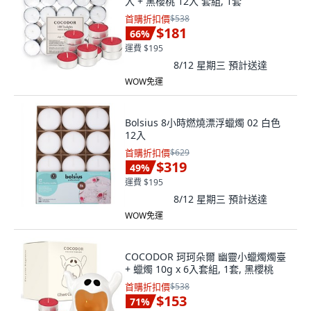
入 + 黑櫻桃 12入 套組, 1套
首購折扣價
$538
$181
66
%
運費 $195
8/12 星期三
預計送達
WOW免運
Bolsius 8小時燃燒漂浮蠟燭 02 白色
12入
首購折扣價
$629
$319
49
%
運費 $195
8/12 星期三
預計送達
WOW免運
COCODOR 珂珂朵爾 幽靈小蠟燭燭臺
+ 蠟燭 10g x 6入套組, 1套, 黑櫻桃
首購折扣價
$538
$153
71
%