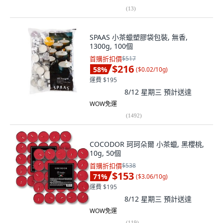
(
13
)
SPAAS 小茶蠟塑膠袋包裝, 無香,
1300g, 100個
首購折扣價
$517
$216
58
%
(
$0.02/10g
)
運費 $195
8/12 星期三
預計送達
WOW免運
(
1492
)
COCODOR 珂珂朵爾 小茶蠟, 黑櫻桃,
10g, 50個
首購折扣價
$538
$153
71
%
(
$3.06/10g
)
運費 $195
8/12 星期三
預計送達
WOW免運
(
119
)