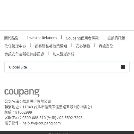
Investor Relations
關於酷澎
Coupang使用者條款
退換貨政策
信任管理中心
顧客隱私權政策通知
安心購物
資訊安全
資訊安全及隱私保護認證
加入酷澎商城
Global Site
公司名稱：酷澎股份有限公司
聯繫地址：11049 台北市信義區信義路五段7號13樓之1
統編：91002999
客服中心：0809-088-810 (免費) / 02-5592-7298
電子郵件：help_tw@coupang.com