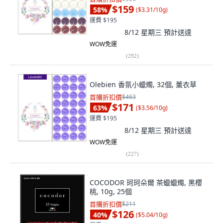
$159
58
%
(
$3.31/10g
)
運費 $195
8/12 星期三
預計送達
WOW免運
(
292
)
Olebien 香氛小蠟燭, 32個, 薰衣草
首購折扣價
$463
$171
63
%
(
$3.56/10g
)
運費 $195
8/12 星期三
預計送達
WOW免運
(
227
)
COCODOR 珂珂朵爾 茶蠟蠟燭, 黑櫻
桃, 10g, 25個
首購折扣價
$211
$126
40
%
(
$5.04/10g
)