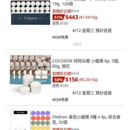
19g, 120個
首購折扣價
$916
$443
51
%
(
$1.94/10g
)
運費 $195
8/12 星期三
預計送達
WOW免運
(
282
)
COCODOR 珂珂朵爾 小蠟燭 6p, 5個,
60g, 棉花
首購折扣價
$373
$156
58
%
(
$5.20/10g
)
運費 $195
8/12 星期三
預計送達
WOW免運
Olebien 香氛小蠟燭 8種 x 4p, 綜合香
氛, 32個
首購折扣價
$386