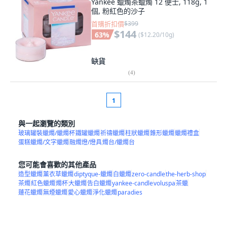
Yankee 蠟燭茶蠟燭 12 便士, 118g, 1
個, 粉紅色的沙子
首購折扣價
$399
$144
63
%
(
$12.20/10g
)
缺貨
(
4
)
1
與一起瀏覽的類別
玻璃罐裝蠟燭/蠟燭杯
鐵罐蠟燭
祈禱蠟燭
柱狀蠟燭
錐形蠟燭
蠟燭禮盒
蛋糕蠟燭/文字蠟燭
融燭燈/燈具
燭台/蠟燭台
您可能會喜歡的其他產品
造型蠟燭
薰衣草蠟燭
diptyque-蠟燭
白蠟燭
zero-candle
the-herb-shop
茶燭
紅色蠟燭
燭杯
大蠟燭
告白蠟燭
yankee-candle
voluspa
茶蠟
蓮花蠟燭
無煙蠟燭
愛心蠟燭
淨化蠟燭
paradies