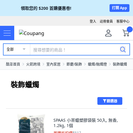
領取您的
$200
首購優惠卷!
打開 App
登入
註冊會員
客服中心
全部
酷澎首頁
火箭跨境
室內家居
節慶/裝飾
蠟燭/融燭燈
裝飾蠟燭
裝飾蠟燭
篩選器
SPAAS 小茶蠟塑膠袋裝 50入, 無香,
1.2kg, 1個
$517