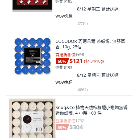
運費 $195
8/12 星期三
預計送達
WOW免運
(
7794
)
COCODOR 珂珂朵爾 茶蠟燭, 無菸草
香, 10g, 25個
首購折扣價
$310
$121
60
%
(
$4.84/10g
)
運費 $195
8/12 星期三
預計送達
WOW免運
(
8932
)
Snug&Co 植物天然棕櫚蠟小蠟燭無香
迷你蠟燭, 4 小時 100 件
首購折扣價
$752
$304
59
%