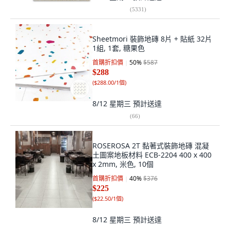
(
5331
)
Sheetmori 裝飾地磚 8片 + 貼紙 32片
1組, 1套, 糖果色
首購折扣價
50
%
$587
$288
(
$288.00/1個
)
8/12 星期三
預計送達
(
66
)
ROSEROSA 2T 黏著式裝飾地磚 混凝
土圖案地板材料 ECB-2204 400 x 400
x 2mm, 米色, 10個
首購折扣價
40
%
$376
$225
(
$22.50/1個
)
8/12 星期三
預計送達