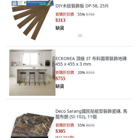
DIY木紋裝飾板 DP-58, 25片
首購折扣價
55
%
$708
$313
缺貨
(
8
)
ECKOREA 頂級 3T 布料圖案裝飾地磚
455 x 455 x 3 mm
首購折扣價
20
%
$955
$755
缺貨
Deco Sarang國民貼紙型裝飾瓷磚, 馬
龍布朗 (SI-102), 11個
首購折扣價
55
%
$690
$305
(
$27.73/1個
)