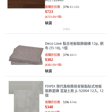
首購折扣價
37
%
$1,155
$723
(
$723.00/1個
)
缺貨
(
142
)
Deco Love 黏合地板裝飾磁磚 12p, 銅
布 (TI-18), 1個
首購折扣價
37
%
$611
$382
(
$382.00/1個
)
缺貨
FIXPIX 現代風格簡易安裝黏貼式地板
裝飾瓷磚 混凝土款 JL-52004 12入, 12
個
首購折扣價
53
%
$746
$348
(
$29.00/1個
)