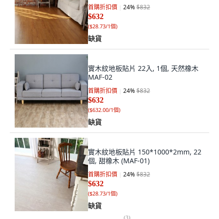
首購折扣價
24
%
$832
$632
(
$28.73/1個
)
缺貨
實木紋地板貼片 22入, 1個, 天然橡木
MAF-02
首購折扣價
24
%
$832
$632
(
$632.00/1個
)
缺貨
實木紋地板貼片 150*1000*2mm, 22
個, 甜橡木 (MAF-01)
首購折扣價
24
%
$832
$632
(
$28.73/1個
)
缺貨
(
3
)