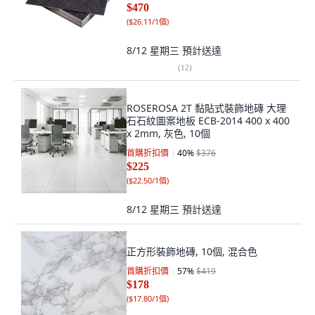
$470
(
$26.11/1個
)
8/12 星期三
預計送達
(
12
)
ROSEROSA 2T 黏貼式裝飾地磚 大理
石石紋圖案地板 ECB-2014 400 x 400
x 2mm, 灰色, 10個
首購折扣價
40
%
$376
$225
(
$22.50/1個
)
8/12 星期三
預計送達
正方形裝飾地磚, 10個, 混合色
首購折扣價
57
%
$419
$178
(
$17.80/1個
)