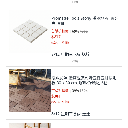
(
19
)
Promade Tools Stony 拼接地板, 象牙
白, 9個
首購折扣價
69
%
$702
$217
(
$24.11/1個
)
8/12 星期三
預計送達
(
26
)
恩熙魔法 優質組裝式陽臺露臺拼接地
板 30 x 30 cm, 咖啡色條紋, 6個
首購折扣價
39
%
$504
$304
(
$50.67/1個
)
8/12 星期三
預計送達