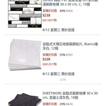
潢裝飾地磚 30 x 30 cm, C, 10個
首購折扣價
40
%
$364
$218
(
$21.80/1個
)
8/12 星期三
預計送達
自黏式大理石地板裝飾貼片, Bianco象
牙白, 12個
首購折扣價
55
%
$767
$339
(
$28.25/1個
)
8/12 星期三
預計送達
(
254
)
SHEETMORI 自黏式裝飾地磚 30 x 30
cm, 混凝土深灰色, 18個
首購折扣價
29
%
$670