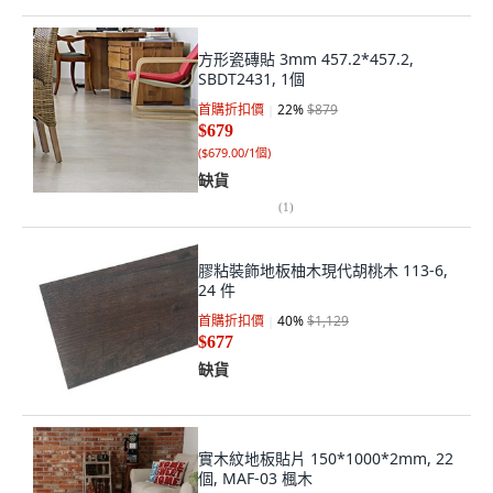
方形瓷磚貼 3mm 457.2*457.2,
SBDT2431, 1個
首購折扣價
22
%
$879
$679
(
$679.00/1個
)
缺貨
(
1
)
膠粘裝飾地板柚木現代胡桃木 113-6,
24 件
首購折扣價
40
%
$1,129
$677
缺貨
實木紋地板貼片 150*1000*2mm, 22
個, MAF-03 楓木