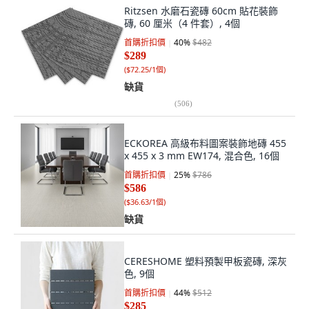
Ritzsen 水磨石瓷磚 60cm 貼花裝飾
磚, 60 厘米（4 件套）, 4個
首購折扣價
40
%
$482
$289
(
$72.25/1個
)
缺貨
(
506
)
ECKOREA 高級布料圖案裝飾地磚 455
x 455 x 3 mm EW174, 混合色, 16個
首購折扣價
25
%
$786
$586
(
$36.63/1個
)
缺貨
CERESHOME 塑料預製甲板瓷磚, 深灰
色, 9個
首購折扣價
44
%
$512
$285