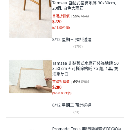
Tamsaa 自黏式裝飾地磚 30x30cm,
20個, 白色大理石
首購折扣價
59
%
$543
$220
(
$11.00/1個
)
8/12 星期三
預計送達
(
1703
)
Tamsaa 非黏著式水磨石裝飾地磚 50
x 50 cm + 可撕除貼紙 7p 組, 1套, 奶
油象牙白
首購折扣價
69
%
$904
$280
(
$280.00/1個
)
8/12 星期三
預計送達
(
33
)
Promade Tools 無縫隙組裝式DIY室內