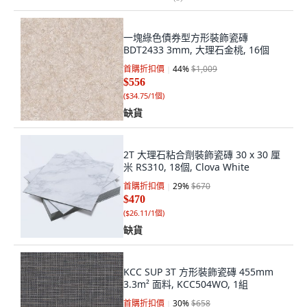
一塊綠色債券型方形裝飾瓷磚
BDT2433 3mm, 大理石金桃, 16個
首購折扣價
44
%
$1,009
$556
(
$34.75/1個
)
缺貨
2T 大理石粘合劑裝飾瓷磚 30 x 30 厘
米 RS310, 18個, Clova White
首購折扣價
29
%
$670
$470
(
$26.11/1個
)
缺貨
KCC SUP 3T 方形裝飾瓷磚 455mm
3.3m² 面料, KCC504WO, 1組
首購折扣價
30
%
$658