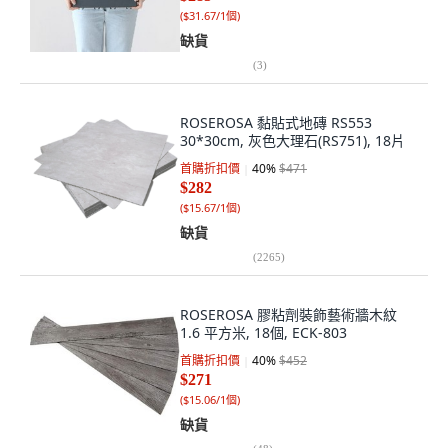
(
$31.67/1個
)
缺貨
(
3
)
ROSEROSA 黏貼式地磚 RS553
30*30cm, 灰色大理石(RS751), 18片
首購折扣價
40
%
$471
$282
(
$15.67/1個
)
缺貨
(
2265
)
ROSEROSA 膠粘劑裝飾藝術牆木紋
1.6 平方米, 18個, ECK-803
首購折扣價
40
%
$452
$271
(
$15.06/1個
)
缺貨