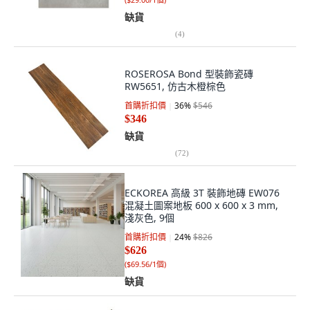
缺貨
(
4
)
ROSEROSA Bond 型裝飾瓷磚
RW5651, 仿古木橙棕色
首購折扣價
36
%
$546
$346
缺貨
(
72
)
ECKOREA 高級 3T 裝飾地磚 EW076
混凝土圖案地板 600 x 600 x 3 mm,
淺灰色, 9個
首購折扣價
24
%
$826
$626
(
$69.56/1個
)
缺貨