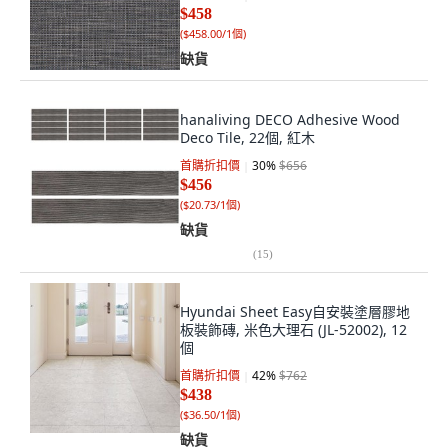
$458
(
$458.00/1個
)
缺貨
hanaliving DECO Adhesive Wood
Deco Tile, 22個, 紅木
首購折扣價
30
%
$656
$456
(
$20.73/1個
)
缺貨
(
15
)
Hyundai Sheet Easy自安裝塗層膠地
板裝飾磚, 米色大理石 (JL-52002), 12
個
首購折扣價
42
%
$762
$438
(
$36.50/1個
)
缺貨