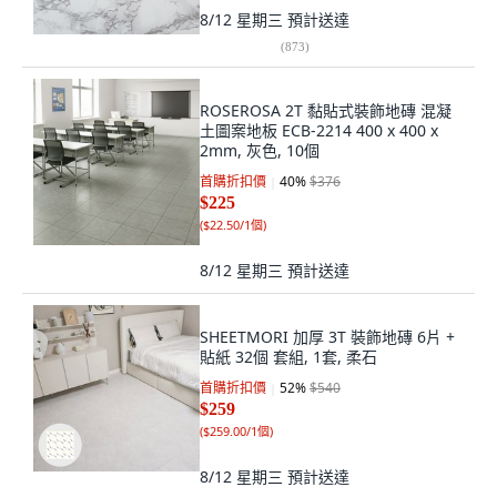
8/12 星期三
預計送達
(
873
)
ROSEROSA 2T 黏貼式裝飾地磚 混凝
土圖案地板 ECB-2214 400 x 400 x
2mm, 灰色, 10個
首購折扣價
40
%
$376
$225
(
$22.50/1個
)
8/12 星期三
預計送達
SHEETMORI 加厚 3T 裝飾地磚 6片 +
貼紙 32個 套組, 1套, 柔石
首購折扣價
52
%
$540
$259
(
$259.00/1個
)
8/12 星期三
預計送達