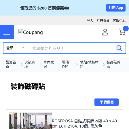
領取您的
$200
首購優惠卷!
打開 App
登入
註冊會員
客服中心
全部
酷澎首
火箭跨
室內家
裝潢
地貼/地板材
裝飾磁磚
頁
境
居
DIY
料
貼
裝飾磁磚貼
篩選器
ROSEROSA 自黏式裝飾地磚 40 x 40
cm ECK-2104, 10個, 黑灰色