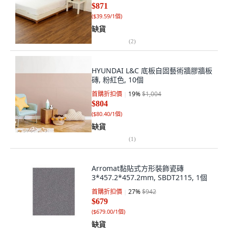
$871
(
$39.59/1個
)
缺貨
(
2
)
HYUNDAI L&C 底板自固藝術牆膠牆板
磚, 粉紅色, 10個
首購折扣價
19
%
$1,004
$804
(
$80.40/1個
)
缺貨
(
1
)
Arromat黏貼式方形裝飾瓷磚
3*457.2*457.2mm, SBDT2115, 1個
首購折扣價
27
%
$942
$679
(
$679.00/1個
)
缺貨