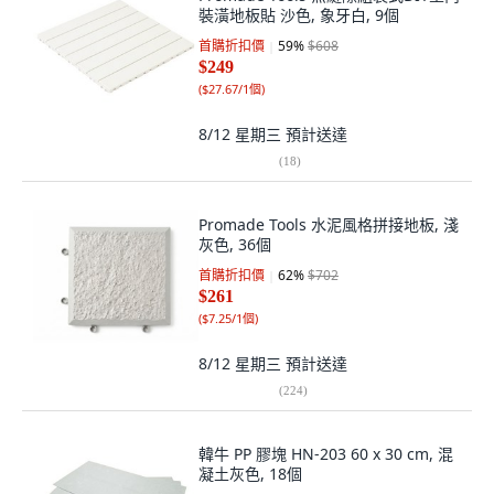
裝潢地板貼 沙色, 象牙白, 9個
首購折扣價
59
%
$608
$249
(
$27.67/1個
)
8/12 星期三
預計送達
(
18
)
Promade Tools 水泥風格拼接地板, 淺
灰色, 36個
首購折扣價
62
%
$702
$261
(
$7.25/1個
)
8/12 星期三
預計送達
(
224
)
韓牛 PP 膠塊 HN-203 60 x 30 cm, 混
凝土灰色, 18個