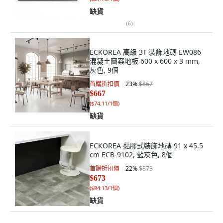
缺貨
(
6
)
ECKOREA 高級 3T 裝飾地磚 EW086
混凝土圖案地板 600 x 600 x 3 mm,
灰色, 9個
首購折扣價
23
%
$867
$667
(
$74.11/1個
)
缺貨
ECKOREA 黏膠式裝飾地磚 91 x 45.5
cm ECB-9102, 藍灰色, 8個
首購折扣價
22
%
$873
$673
(
$84.13/1個
)
缺貨