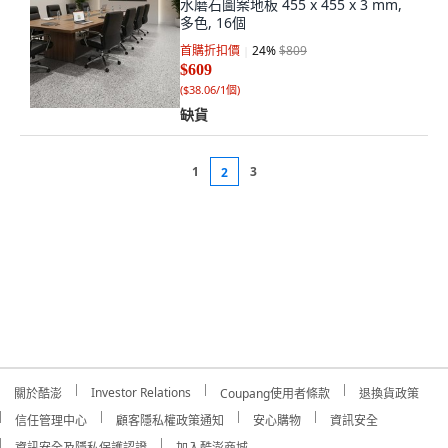
水磨石圖案地板 455 x 455 x 3 mm,
多色, 16個
首購折扣價
24
%
$809
$609
(
$38.06/1個
)
缺貨
1
3
2
Investor Relations
關於酷澎
Coupang使用者條款
退換貨政策
信任管理中心
顧客隱私權政策通知
安心購物
資訊安全
資訊安全及隱私保護認證
加入酷澎商城