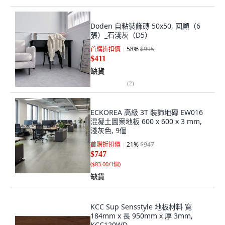
Doden 自粘裝飾磚 50x50, 回顧（6
張）_石淺灰（D5）
首購折扣價
58
%
$995
$411
缺貨
(
2
)
ECKOREA 高級 3T 裝飾地磚 EW016
混凝土圖案地板 600 x 600 x 3 mm,
淺灰色, 9個
首購折扣價
21
%
$947
$747
(
$83.00/1個
)
缺貨
KCC Sup Sensstyle 地板材料 寬
184mm x 長 950mm x 厚 3mm,
KCC120WD