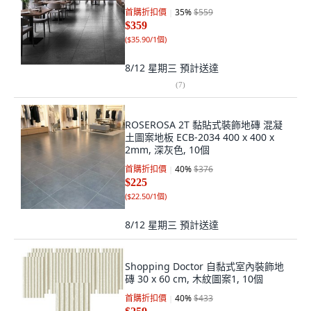
首購折扣價
35
%
$559
$359
(
$35.90/1個
)
8/12 星期三
預計送達
(
7
)
ROSEROSA 2T 黏貼式裝飾地磚 混凝
土圖案地板 ECB-2034 400 x 400 x
2mm, 深灰色, 10個
首購折扣價
40
%
$376
$225
(
$22.50/1個
)
8/12 星期三
預計送達
Shopping Doctor 自黏式室內裝飾地
磚 30 x 60 cm, 木紋圖案1, 10個
首購折扣價
40
%
$433