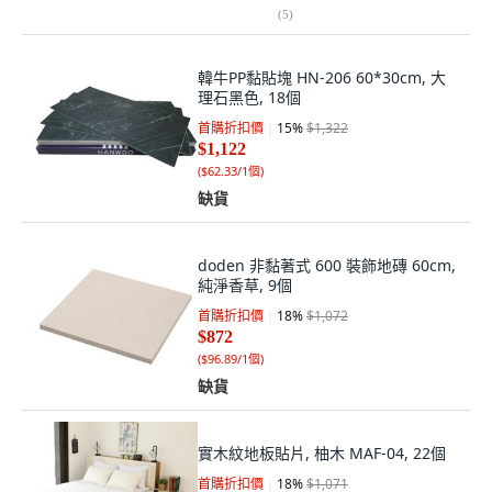
(
5
)
韓牛PP黏貼塊 HN-206 60*30cm, 大
理石黑色, 18個
首購折扣價
15
%
$1,322
$1,122
(
$62.33/1個
)
缺貨
doden 非黏著式 600 裝飾地磚 60cm,
純淨香草, 9個
首購折扣價
18
%
$1,072
$872
(
$96.89/1個
)
缺貨
實木紋地板貼片, 柚木 MAF-04, 22個
首購折扣價
18
%
$1,071