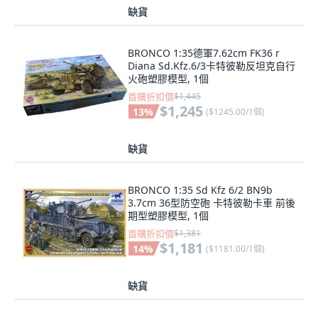
缺貨
BRONCO 1:35德軍7.62cm FK36 r
Diana Sd.Kfz.6/3卡特彼勒反坦克自行
火砲塑膠模型, 1個
首購折扣價
$1,445
$1,245
13
%
(
$1245.00/1個
)
缺貨
BRONCO 1:35 Sd Kfz 6/2 BN9b
3.7cm 36型防空砲 卡特彼勒卡車 前後
期型塑膠模型, 1個
首購折扣價
$1,381
$1,181
14
%
(
$1181.00/1個
)
缺貨