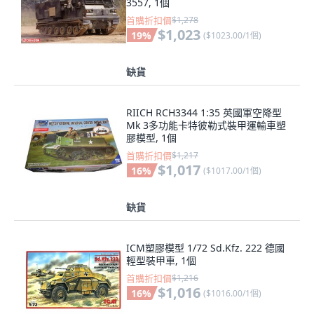
3557, 1個
首購折扣價
$1,278
$1,023
19
%
(
$1023.00/1個
)
缺貨
RIICH RCH3344 1:35 英國軍空降型
Mk 3多功能卡特彼勒式裝甲運輸車塑
膠模型, 1個
首購折扣價
$1,217
$1,017
16
%
(
$1017.00/1個
)
缺貨
ICM塑膠模型 1/72 Sd.Kfz. 222 德國
輕型裝甲車, 1個
首購折扣價
$1,216
$1,016
16
%
(
$1016.00/1個
)