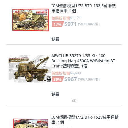
ICM塑膠模型1/72 BTR-152 S蘇聯裝
甲指揮車, 1個
首購折扣價
$1,171
$971
17
%
(
$971.00/1個
)
缺貨
AFVCLUB 35279 1/35 Kfz.100
Bussing Nag 4500A W/Bilstein 3T
Crane塑膠模型, 1個
首購折扣價
$1,609
$967
39
%
(
$967.00/1個
)
缺貨
(
2
)
ICM塑膠模型1/72 BTR-152V裝甲運輸
車, 1個