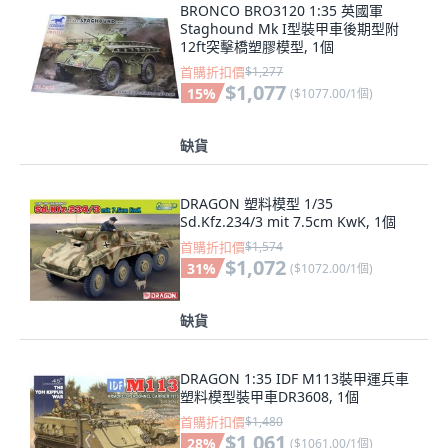
BRONCO BRO3120 1:35 英國軍
Staghound Mk I型裝甲車後期型附
12ft突擊橋塑膠模型, 1個
首購折扣價
$1,277
$1,077
15
%
(
$1077.00/1個
)
缺貨
DRAGON 塑料模型 1/35
Sd.Kfz.234/3 mit 7.5cm KwK, 1個
首購折扣價
$1,574
$1,072
31
%
(
$1072.00/1個
)
缺貨
DRAGON 1:35 IDF M113裝甲運兵車
塑料模型裝甲車DR3608, 1個
首購折扣價
$1,480
$1,061
28
%
(
$1061.00/1個
)