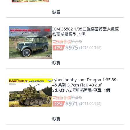
缺貨
ICM 35582 1/35二戰德國輕型人員車
軟頂塑膠模型, 1個
首購折扣價
$1,175
$975
17
%
(
$975.00/1個
)
缺貨
cyber-hobby.com Dragon 1:35 39-
45 系列 3.7cm FlaK 43 auf
Sd.Kfz.7/2 塑料模型裝甲車, 1個
首購折扣價
$1,245
$971
22
%
(
$971.00/1個
)
缺貨