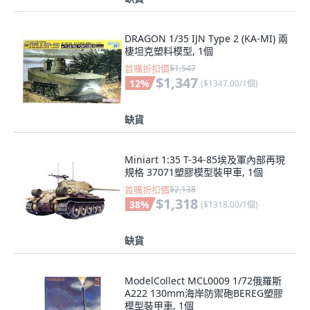
DRAGON 1/35 IJN Type 2 (KA-MI) 兩
棲坦克塑料模型, 1個
首購折扣價
$1,547
$1,347
12
%
(
$1347.00/1個
)
缺貨
Miniart 1:35 T-34-85埃及軍內部再現
規格 37071塑膠模型裝甲車, 1個
首購折扣價
$2,138
$1,318
38
%
(
$1318.00/1個
)
缺貨
ModelCollect MCL0009 1/72俄羅斯
A222 130mm海岸防禦砲BEREG塑膠
模型裝甲車, 1個