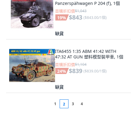
Panzerspähwagen P 204 (f), 1個
首購折扣價
$1,043
$843
19
%
(
$843.00/1個
)
缺貨
ITA6455 1:35 ABM 41:42 WITH
47:32 AT GUN 塑料模型裝甲車, 1個
首購折扣價
$1,104
$839
24
%
(
$839.00/1個
)
缺貨
1
3
4
2