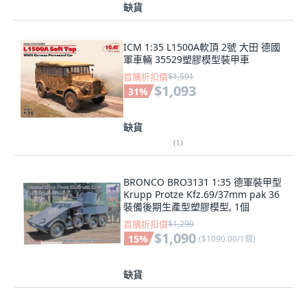
缺貨
ICM 1:35 L1500A軟頂 2號 大田 德國
軍車輛 35529塑膠模型裝甲車
首購折扣價
$1,591
$1,093
31
%
缺貨
(
1
)
BRONCO BRO3131 1:35 德軍裝甲型
Krupp Protze Kfz.69/37mm pak 36
裝備後期生產型塑膠模型, 1個
首購折扣價
$1,290
$1,090
15
%
(
$1090.00/1個
)
缺貨