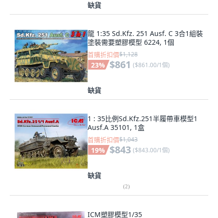
缺貨
龍 1:35 Sd.Kfz. 251 Ausf. C 3合1組裝
塗裝需要塑膠模型 6224, 1個
首購折扣價
$1,128
$861
23
%
(
$861.00/1個
)
缺貨
1 : 35比例Sd.Kfz.251半履帶車模型1
Ausf.A 35101, 1盒
首購折扣價
$1,043
$843
19
%
(
$843.00/1個
)
缺貨
(
2
)
ICM塑膠模型1/35