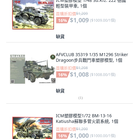
ICM塑膠模型 1/48 Sd.Kfz. 222 德國
輕型裝甲車, 1個
首購折扣價
$1,209
$1,009
16
%
(
$1009.00/1個
)
缺貨
AFVCLUB 35319 1/35 M1296 Striker
Dragoon步兵戰鬥車塑膠模型, 1個
首購折扣價
$1,208
$1,008
16
%
(
$1008.00/1個
)
缺貨
(
1
)
ICM塑膠模型1/72 BM-13-16
Katiusha蘇聯多管火箭系統, 1個
首購折扣價
$1,200
$1,000
16
%
(
$1000.00/1個
)