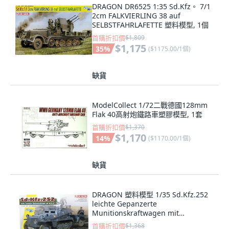
DRAGON DR6525 1:35 Sd.Kfz。 7/1
2cm FALKVIERLING 38 auf
SELBSTFAHRLAFETTE 塑料模型, 1個
首購折扣價
$1,809
$1,175
35
%
(
$1175.00/1個
)
缺貨
ModelCollect 1/72二戰德國128mm
Flak 40高射炮鐵路車塑膠模型, 1套
首購折扣價
$1,370
$1,170
14
%
(
$1170.00/1個
)
缺貨
DRAGON 塑料模型 1/35 Sd.Kfz.252
leichte Gepanzerte
Munitionskraftwagen mit
Sd.Ah.32/1 拖車, 1個
首購折扣價
$1,368