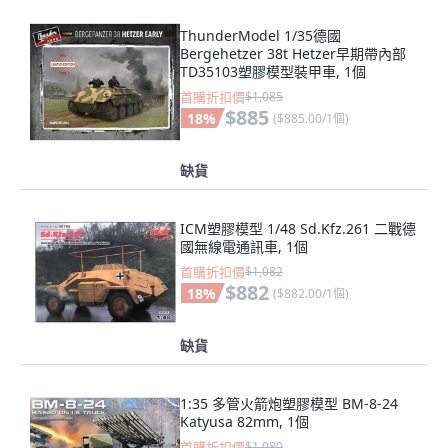
ThunderModel 1/35德國
Bergehetzer 38t Hetzer早期帶內部
TD35103塑膠模型裝甲車, 1個
首購折扣價
$1,085
$885
18
%
(
$885.00/1個
)
缺貨
ICM塑膠模型 1/48 Sd.Kfz.261 二戰德
國無線電通訊車, 1個
首購折扣價
$1,082
$882
18
%
(
$882.00/1個
)
缺貨
1:35 多管火箭炮塑膠模型 BM-8-24
Katyusa 82mm, 1個
首購折扣價
$1,080