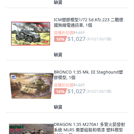
缺貨
ICM塑膠模型1/72 Sd.Kfz.223 二戰德
國無線電通訊車, 1個
首購折扣價
$1,227
$1,027
16
%
(
$1027.00/1個
)
缺貨
BRONCO 1:35 Mk. III Staghound塑
膠模型, 1個
首購折扣價
$1,227
$1,027
16
%
(
$1027.00/1個
)
缺貨
DRAGON 1:35 M270A1 多管火箭發射
系統 MLRS 需要組裝和噴漆 塑料模型