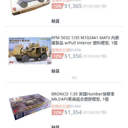
首購折扣價
$1,365
12
%
(
$1365.00/1個
)
缺貨
RFM 5032 1/35 M1024A1 MATV 內飾
複製品 w/Full Interior 塑料模型, 1個
首購折扣價
$1,556
$1,356
12
%
(
$1356.00/1個
)
缺貨
(
1
)
BRONCO 1:35 英國Humber偵察車
Mk.I/AFV乘員組合塑膠模型, 1個
首購折扣價
$1,554
$1,354
12
%
(
$1354.00/1個
)
缺貨