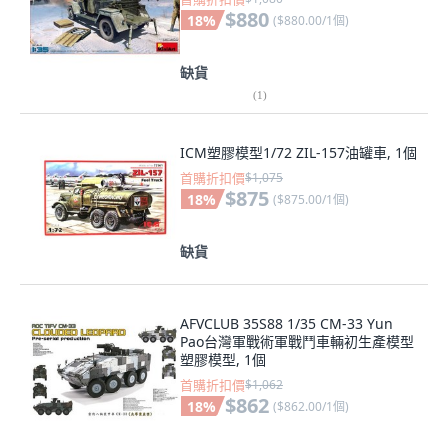
$880
18
%
(
$880.00/1個
)
缺貨
(
1
)
ICM塑膠模型1/72 ZIL-157油罐車, 1個
首購折扣價
$1,075
$875
18
%
(
$875.00/1個
)
缺貨
AFVCLUB 35S88 1/35 CM-33 Yun
Pao台灣軍戰術軍戰鬥車輛初生產模型
塑膠模型, 1個
首購折扣價
$1,062
$862
18
%
(
$862.00/1個
)