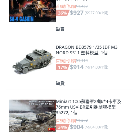
首購折扣價
$1,457
$927
36
%
(
$927.00/1個
)
缺貨
DRAGON BD3579 1/35 IDF M3
NORD SS11 塑料模型, 1個
首購折扣價
$1,114
$914
17
%
(
$914.00/1個
)
缺貨
Miniart 1:35蘇聯軍2噸6*4卡車及
76mm USV-BR牽引砲塑膠模型
35272, 1個
首購折扣價
$1,373
$904
34
%
(
$904.00/1個
)