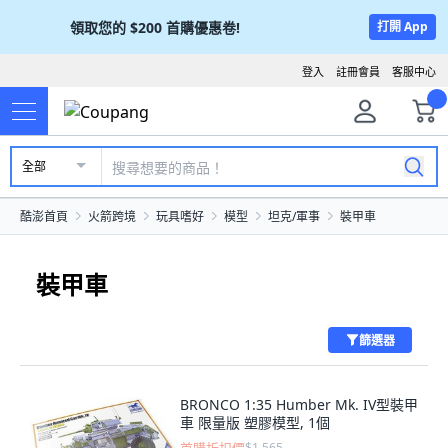
領取您的
$200
首購優惠卷!
打開 App
登入
註冊會員
客服中心
全部
酷澎首頁
火箭跨境
玩具嗜好
模型
坦克/軍事
裝甲車
裝甲車
篩選器
BRONCO 1:35 Humber Mk. IV型裝甲
車 限量版 塑膠模型, 1個
$1,565