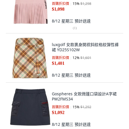
首購折扣價
15
%
$1,298
$1,098
8/12 星期三
預計送達
(
1
)
luxgolf 女款裹身開衩斜紋格紋彈性褲
裙 YD25S102W
首購折扣價
12
%
$1,601
$1,401
8/12 星期三
預計送達
Gospheres 女款微蓬口袋設計A字裙
PW2FMS34
首購折扣價
15
%
$1,292
$1,092
8/12 星期三
預計送達