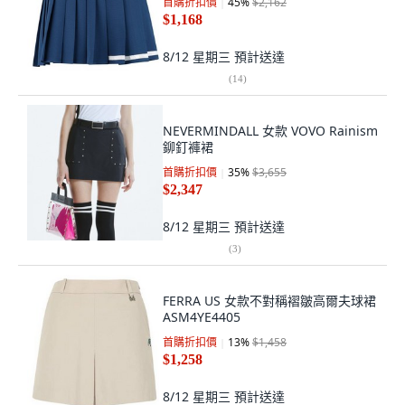
首購折扣價
45
%
$2,162
$1,168
8/12 星期三
預計送達
(
14
)
NEVERMINDALL 女款 VOVO Rainism
鉚釘褲裙
首購折扣價
35
%
$3,655
$2,347
8/12 星期三
預計送達
(
3
)
FERRA US 女款不對稱褶皺高爾夫球裙
ASM4YE4405
首購折扣價
13
%
$1,458
$1,258
8/12 星期三
預計送達