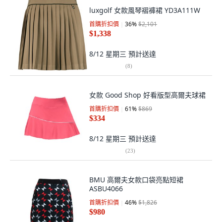
luxgolf 女款風琴褶褲裙 YD3A111W
首購折扣價
36
%
$2,101
$1,338
8/12 星期三
預計送達
(
8
)
女款 Good Shop 好看版型高爾夫球裙
首購折扣價
61
%
$869
$334
8/12 星期三
預計送達
(
23
)
BMU 高爾夫女款口袋亮點短裙
ASBU4066
首購折扣價
46
%
$1,826
$980