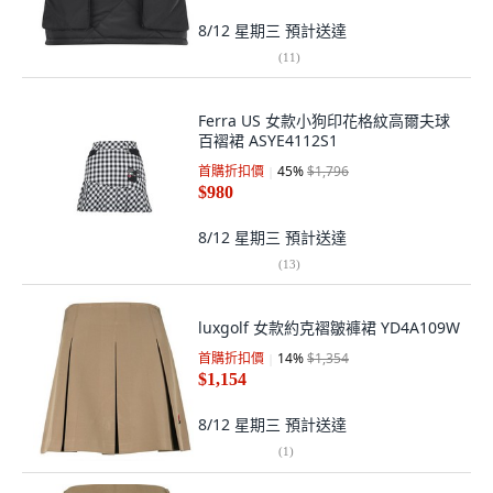
8/12 星期三
預計送達
(
11
)
Ferra US 女款小狗印花格紋高爾夫球
百褶裙 ASYE4112S1
首購折扣價
45
%
$1,796
$980
8/12 星期三
預計送達
(
13
)
luxgolf 女款約克褶皺褲裙 YD4A109W
首購折扣價
14
%
$1,354
$1,154
8/12 星期三
預計送達
(
1
)