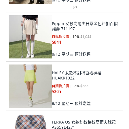
(
2
)
Pippin 女款高爾夫日常金色鈕扣百褶
裙褲 711197
首購折扣價
19
%
$1,044
$844
8/12 星期三
預計送達
HALEY 女款不對稱百褶褲裙
HUAKK1022
首購折扣價
35
%
$565
$365
8/12 星期三
預計送達
FERRA US 女款斜紋格紋高爾夫球裙
ASS5YE4271