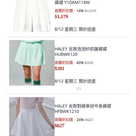
褲裙 Y1D6M118W
首購折扣價
14
%
$1,379
$1,179
8/12 星期三
預計送達
HALEY 女款泡泡紗抓皺褲裙
HUBWK120
首購折扣價
40
%
$335
$201
8/12 星期三
預計送達
(
1
)
HALEY 女款對褶傘狀中長褲裙
HFBWK1210
首購折扣價
24
%
$827
$627