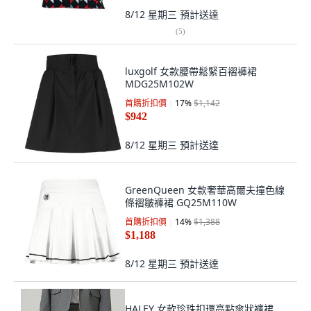
8/12 星期三
預計送達
(
5
)
luxgolf 女款腰帶鬆緊百褶褲裙
MDG25M102W
首購折扣價
17
%
$1,142
$942
8/12 星期三
預計送達
GreenQueen 女款奢華高爾夫撞色線
條褶皺褲裙 GQ25M110W
首購折扣價
14
%
$1,388
$1,188
8/12 星期三
預計送達
HALEY 女款珍珠扣環亮點傘狀褲裙