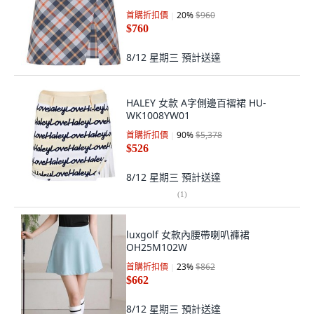
首購折扣價
20
%
$960
$760
8/12 星期三
預計送達
HALEY 女款 A字側邊百褶裙 HU-
WK1008YW01
首購折扣價
90
%
$5,378
$526
8/12 星期三
預計送達
(
1
)
luxgolf 女款內腰帶喇叭褲裙
OH25M102W
首購折扣價
23
%
$862
$662
8/12 星期三
預計送達