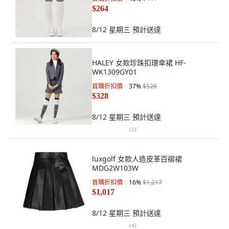
$264
8/12 星期三
預計送達
HALEY 女款珍珠扣環傘裙 HF-
WK1309GY01
首購折扣價
37
%
$528
$328
8/12 星期三
預計送達
(
1
)
luxgolf 女款人造皮革百褶裙
MDG2W103W
首購折扣價
16
%
$1,217
$1,017
8/12 星期三
預計送達
(
4
)