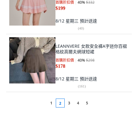
首購折扣價
40
%
$332
$199
8/12 星期三
預計送達
(
40
)
LEANNVERE 女款安全褲A字迷你百褶
格紋高爾夫網球短裙
首購折扣價
40
%
$298
$178
8/12 星期三
預計送達
(
161
)
1
3
4
5
2