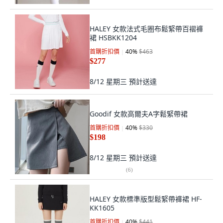
HALEY 女款法式毛圈布鬆緊帶百褶褲
裙 HSBKK1204
首購折扣價
40
%
$463
$277
8/12 星期三
預計送達
Goodif 女款高爾夫A字鬆緊帶裙
首購折扣價
40
%
$330
$198
8/12 星期三
預計送達
(
6
)
HALEY 女款標準版型鬆緊帶褲裙 HF-
KK1605
首購折扣價
40
%
$441