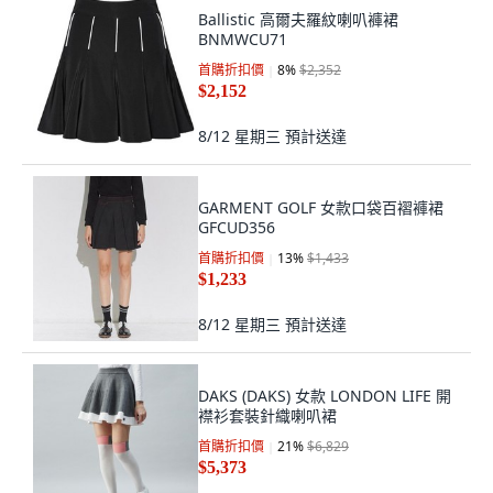
Ballistic 高爾夫羅紋喇叭褲裙
BNMWCU71
首購折扣價
8
%
$2,352
$2,152
8/12 星期三
預計送達
GARMENT GOLF 女款口袋百褶褲裙
GFCUD356
首購折扣價
13
%
$1,433
$1,233
8/12 星期三
預計送達
DAKS (DAKS) 女款 LONDON LIFE 開
襟衫套裝針織喇叭裙
首購折扣價
21
%
$6,829
$5,373