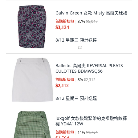
Galvin Green 女款 Misty 高爾夫球裙
首購折扣價
37
%
$5,047
$3,134
8/12 星期三
預計送達
(
1
)
Ballistic 高爾夫 REVERSAL PLEATS
CULOTTES BDMWSQ56
首購折扣價
8
%
$2,312
$2,112
8/12 星期三
預計送達
luxgolf 女款後鬆緊帶約克褶皺格紋褲
裙 YD4A112W
首購折扣價
11
%
$1,764