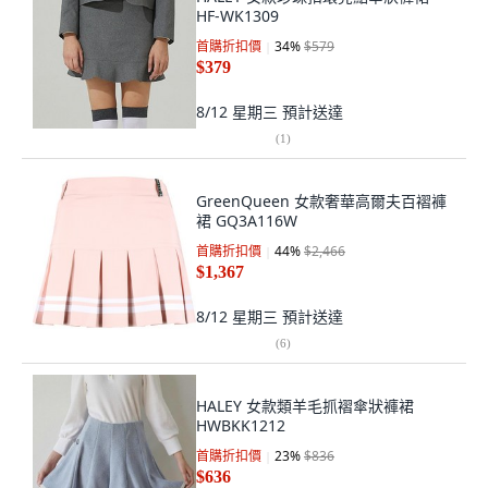
HF-WK1309
首購折扣價
34
%
$579
$379
8/12 星期三
預計送達
(
1
)
GreenQueen 女款奢華高爾夫百褶褲
裙 GQ3A116W
首購折扣價
44
%
$2,466
$1,367
8/12 星期三
預計送達
(
6
)
HALEY 女款類羊毛抓褶傘狀褲裙
HWBKK1212
首購折扣價
23
%
$836
$636