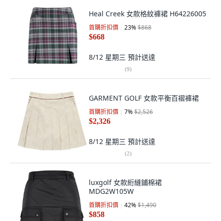
Heal Creek 女款格紋褲裙 H64226005
首購折扣價
23
%
$868
$668
8/12 星期三
預計送達
(
9
)
GARMENT GOLF 女款平衡百褶褲裙
首購折扣價
7
%
$2,526
$2,326
8/12 星期三
預計送達
(
2
)
luxgolf 女款絎縫鋪棉裙
MDG2W105W
首購折扣價
42
%
$1,490
$858