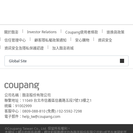
Investor Relations
關於酷澎
Coupang使用者條款
退換貨政策
信任管理中心
顧客隱私權政策通知
安心購物
資訊安全
資訊安全及隱私保護認證
加入酷澎商城
Global Site
公司名稱：酷澎股份有限公司
聯繫地址：11049 台北市信義區信義路五段7號13樓之1
統編：91002999
客服中心：0809-088-810 (免費) / 02-5592-7298
電子郵件：help_tw@coupang.com
©Coupang Taiwan Co., Ltd. 保留所有權利。
本網站上顯示的所有商標、標誌和服務標誌均為酷澎股份有限公司和/或其在美國和其