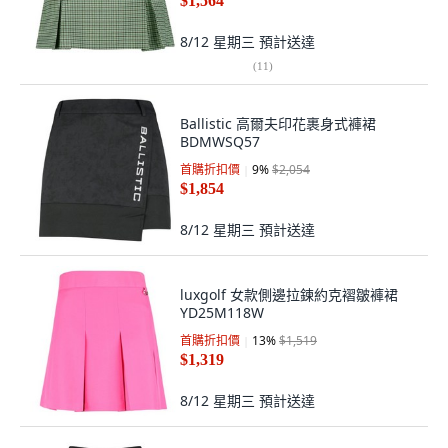
$1,564
8/12 星期三
預計送達
(
11
)
Ballistic 高爾夫印花裹身式褲裙
BDMWSQ57
首購折扣價
9
%
$2,054
$1,854
8/12 星期三
預計送達
luxgolf 女款側邊拉鍊約克褶皺褲裙
YD25M118W
首購折扣價
13
%
$1,519
$1,319
8/12 星期三
預計送達