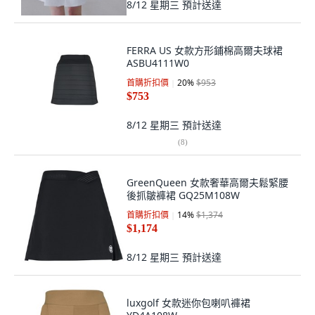
8/12 星期三
預計送達
FERRA US 女款方形鋪棉高爾夫球裙
ASBU4111W0
首購折扣價
20
%
$953
$753
8/12 星期三
預計送達
(
8
)
GreenQueen 女款奢華高爾夫鬆緊腰
後抓皺褲裙 GQ25M108W
首購折扣價
14
%
$1,374
$1,174
8/12 星期三
預計送達
luxgolf 女款迷你包喇叭褲裙