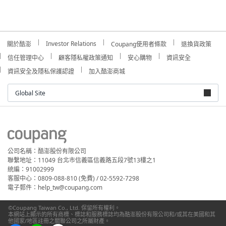
Investor Relations
關於酷澎
Coupang使用者條款
退換貨政策
信任管理中心
顧客隱私權政策通知
安心購物
資訊安全
資訊安全及隱私保護認證
加入酷澎商城
Global Site
公司名稱：酷澎股份有限公司
聯繫地址：11049 台北市信義區信義路五段7號13樓之1
統編：91002999
客服中心：0809-088-810 (免費) / 02-5592-7298
電子郵件：help_tw@coupang.com
©Coupang Taiwan Co., Ltd. 保留所有權利。
本網站上顯示的所有商標、標誌和服務標誌均為酷澎股份有限公司和/或其在美國和其
他國家/地區註冊之關聯公司之所屬財產。