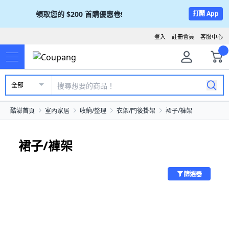
領取您的
$200
首購優惠卷!
打開 App
登入
註冊會員
客服中心
全部
酷澎首頁
室內家居
收納/整理
衣架/門後掛架
裙子/褲架
裙子/褲架
篩選器