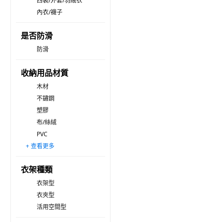
西裝/外套/羽絨衣
內衣/襪子
是否防滑
防滑
收納用品材質
木材
不鏽鋼
塑膠
布/絲絨
PVC
+ 查看更多
金屬
尼龍
衣架種類
衣架型
衣夾型
活用空間型