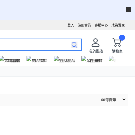
登入
註冊會員
客服中心
成為賣家
我的酷澎
購物車
文具圖書
食品飲料
生活用品
女性服飾
運動戶外
60
每頁筆