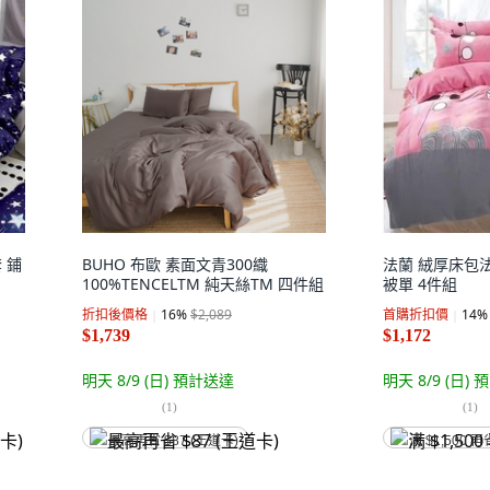
 鋪
BUHO 布歐 素面文青300織
法蘭 絨厚床包
100%TENCELTM 純天絲TM 四件組
被單 4件組
折扣後價格
16
%
$2,089
首購折扣價
14
%
$1,739
$1,172
明天 8/9 (日)
預計送達
明天 8/9 (日)
預
(
1
)
(
1
)
最高再省 $87 (王道卡)
满 $1,500 再