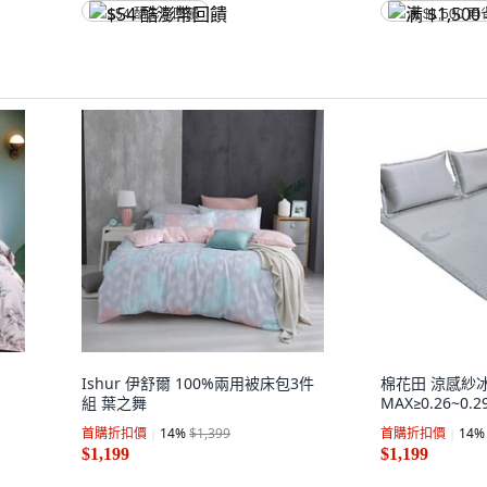
$54 酷澎幣回饋
满 $1,500 再
Ishur 伊舒爾 100%兩用被床包3件
棉花田 涼感紗冰
組 葉之舞
MAX≥0.26~0.2
首購折扣價
14
%
$1,399
首購折扣價
14
%
$1,199
$1,199