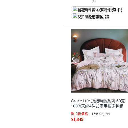
(
1
)
最高再省 $84 (王道卡)
$51 酷澎幣回饋
Grace Life 頂級精緻系列 60支
100%天絲4件式兩用被床包組
折扣後價格
15
%
$2,199
$1,849