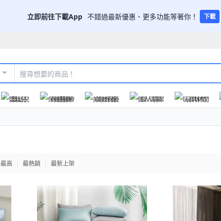
立即前往下載App
不錯過最新優惠、更多功能等著你！
下載
嬰幼兒
保健醫療
美妝保養
個人清潔
玩具休閒
格最高
最熱銷
最新上架