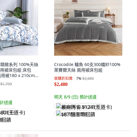
 頂級精緻系列 100%天絲
Crocodile 鱷魚 60支300織紗100%
用被床包組 床包
萊賽爾天絲 兩用被床包組
兩用被180 x 210cm
首購折扣價
7
%
$2,680
$1,799
$2,480
明天 8/9 (日)
預計送達
計送達
最高再省 $124 (王道卡)
 (王道卡)
$87 酷澎幣回饋
回饋