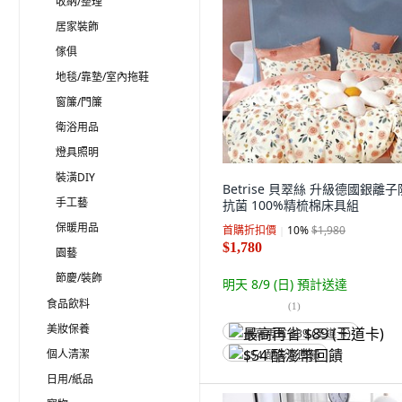
收納/整理
居家裝飾
傢俱
地毯/靠墊/室內拖鞋
窗簾/門簾
衛浴用品
燈具照明
裝潢DIY
Betrise 貝翠絲 升級德國銀離
手工藝
抗菌 100%精梳棉床具組
保暖用品
首購折扣價
10
%
$1,980
$1,780
園藝
節慶/裝飾
明天 8/9 (日)
預計送達
食品飲料
(
1
)
美妝保養
最高再省 $89 (王道卡)
個人清潔
$54 酷澎幣回饋
日用/紙品