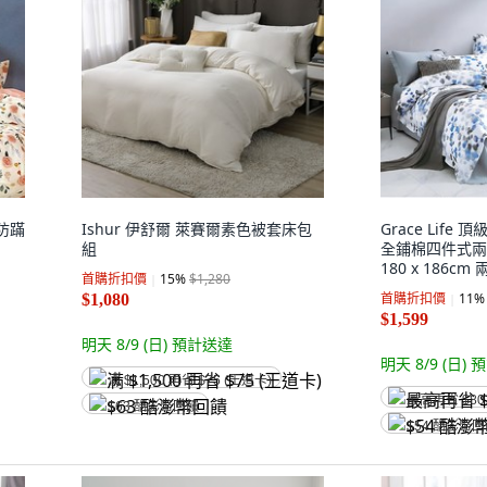
子防蹣
Ishur 伊舒爾 萊賽爾素色被套床包
Grace Life
組
全鋪棉四件式兩
180 x 186cm 
首購折扣價
15
%
$1,280
枕套45 x 75cm
首購折扣價
11
%
$1,080
$1,599
明天 8/9 (日)
預計送達
明天 8/9 (日)
預
满 $1,500 再省 $75 (王道卡)
最高再省 $80
$63 酷澎幣回饋
$54 酷澎幣