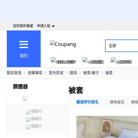
加到我的最愛
申請入駐
全部
類別
爸氣父親節
火箭速配
火箭跨境
酷澎首頁
首購專區
室內家居
寢具
被套/被子
被套
篩選器
被套
酷澎評分排名
價格最低
價
僅顯示
僅顯示
僅顯示