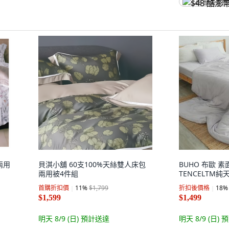
$48 酷澎幣
兩用
貝淇小舖 60支100%天絲雙人床包
BUHO 布歐 素
兩用被4件組
TENCELTM純
首購折扣價
11
%
$1,799
折扣後價格
18
%
$1,599
$1,499
明天 8/9 (日)
預計送達
明天 8/9 (日)
預