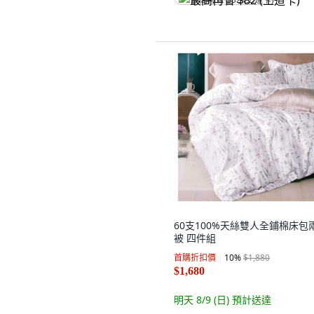
最高再省 $82 (王道卡)
60支100%天絲雙人全鋪棉床包
被 四件組
首購折扣價
10
%
$1,880
$1,680
明天 8/9 (日)
預計送達