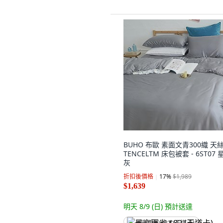
BUHO 布歐 素面文青300織 天
TENCELTM 床包被套 - 6ST07 
灰
折扣後價格
17
%
$1,989
$1,639
明天 8/9 (日)
預計送達