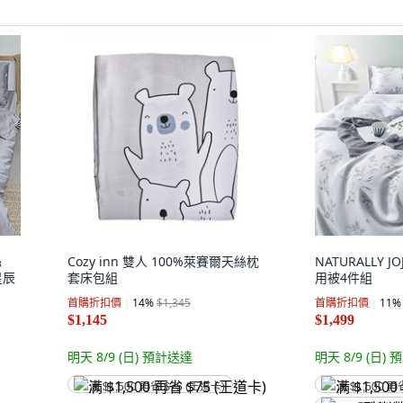
絲
Cozy inn 雙人 100%萊賽爾天絲枕
NATURALLY 
星辰
套床包組
用被4件組
首購折扣價
14
%
$1,345
首購折扣價
11
%
$1,145
$1,499
明天 8/9 (日)
預計送達
明天 8/9 (日)
預
满 $1,500 再省 $75 (王道卡)
满 $1,500 再