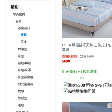
類別
室內家居
寢具
被套/被子
被套
涼被
FOCA 吸濕排汗天絲 三件式床
保潔墊
套組
床墊
首購折扣價
22
%
$890
$690
被毯/棉被
床包/床罩
明天 8/9 (日)
預計送達
床墊被套組
(
2
)
幼兒童寢具
满 $1,500 再省 $75 (王道卡)
枕頭
$24 酷澎幣回饋
涼感墊
毛毯