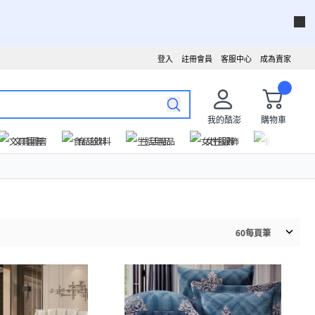
登入
註冊會員
客服中心
成為賣家
我的酷澎
購物車
文具圖書
食品飲料
生活用品
女性服飾
運動戶外
60
每頁筆