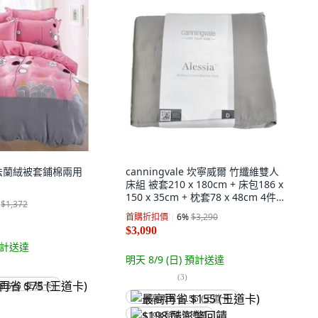
法蘭絨被套鋪棉兩用
canningvale 坎寧威爾 竹纖維雙人
床組 被套210 x 180cm + 床包186 x
150 x 35cm + 枕套78 x 48cm 4件
$1,372
組 2個
首購折扣價
6
%
$3,290
$3,090
計送達
明天 8/9 (日)
預計送達
(
3
)
省 $75 (王道卡)
最高再省 $155 (王道卡)
$198 酷澎幣回饋