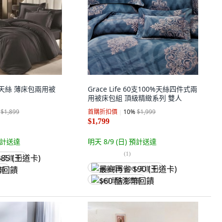
%天絲 薄床包兩用被
Grace Life 60支100%天絲四件式兩
用被床包組 頂級精緻系列 雙人
$1,899
首購折扣價
10
%
$1,999
$1,799
計送達
明天 8/9 (日)
預計送達
(
1
)
 (王道卡)
最高再省 $90 (王道卡)
回饋
$60 酷澎幣回饋