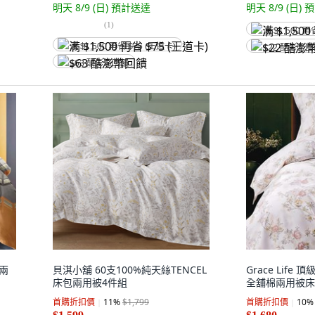
明天 8/9 (日)
預計送達
明天 8/9 (日)
預
(
1
)
满 $1,500 再
满 $1,500 再省 $75 (王道卡)
$22 酷澎幣
$63 酷澎幣回饋
 兩
貝淇小舖 60支100%純天絲TENCEL
Grace Life
床包兩用被4件組
全舖棉兩用被床
首購折扣價
11
%
$1,799
首購折扣價
10
%