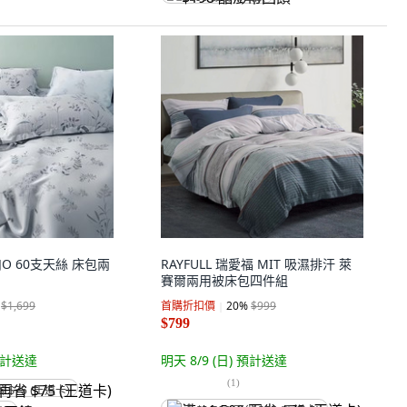
JOJO 60支天絲 床包兩
RAYFULL 瑞愛福 MIT 吸濕排汗 萊
賽爾兩用被床包四件組
$1,699
首購折扣價
20
%
$999
$799
計送達
明天 8/9 (日)
預計送達
(
1
)
省 $75 (王道卡)