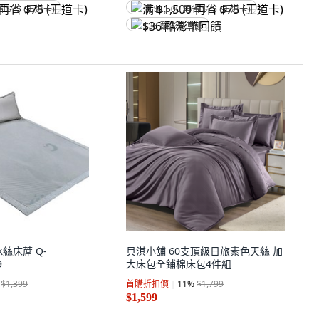
省 $75 (王道卡)
满 $1,500 再省 $75 (王道卡)
$36 酷澎幣回饋
絲床蓆 Q-
貝淇小舖 60支頂級日旅素色天絲 加
9
大床包全鋪棉床包4件組
$1,399
首購折扣價
11
%
$1,799
$1,599