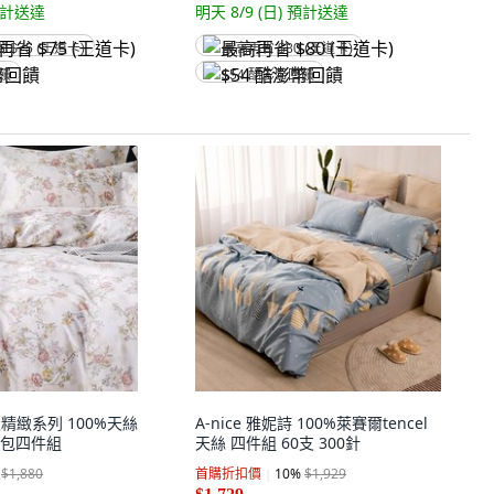
計送達
明天 8/9 (日)
預計送達
省 $75 (王道卡)
最高再省 $80 (王道卡)
回饋
$54 酷澎幣回饋
 頂級精緻系列 100%天絲
A-nice 雅妮詩 100%萊賽爾tencel
包四件組
天絲 四件組 60支 300針
$1,880
首購折扣價
10
%
$1,929