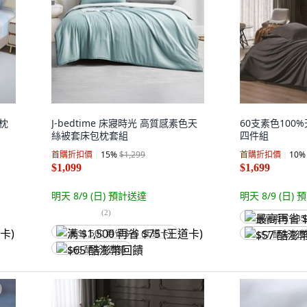
包枕
J-bedtime 床寢時光 高質感素色天
60支素色100
絲被套床包枕套組
四件組
首購折扣價
15
%
$1,299
首購折扣價
10
%
$1,099
$1,699
明天 8/9 (日)
預計送達
明天 8/9 (日)
預
(
2
)
最高再省 $85
满 $1,500 再省 $75 (王道卡)
$57 酷澎幣
$65 酷澎幣回饋