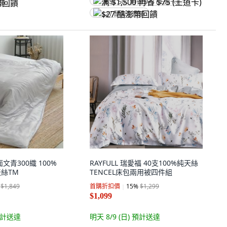
满 $1,500 再省 $75 (王道卡)
回饋
$27 酷澎幣回饋
面文青300織 100%
RAYFULL 瑞愛福 40支100%純天絲
天絲TM
TENCEL床包兩用被四件組
$1,849
首購折扣價
15
%
$1,299
$1,099
計送達
明天 8/9 (日)
預計送達