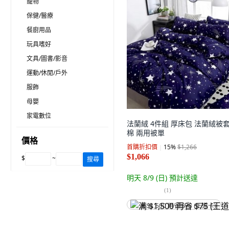
寵物
保健/醫療
餐廚用品
玩具嗜好
文具/圖書/影音
運動/休閒/戶外
服飾
母嬰
家電數位
法蘭絨 4件組 厚床包 法蘭絨被套
棉 兩用被單
價格
首購折扣價
15
%
$1,266
$1,066
$
~
搜尋
明天 8/9 (日)
預計送達
(
1
)
满 $1,500 再省 $75 (王道卡)