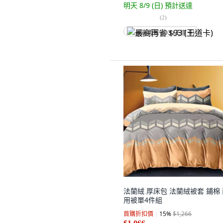
明天 8/9 (日)
預計送達
(
2
)
最高再省 $93 (王道卡)
法蘭絨 厚床包 法蘭絨被套 鋪棉
用被單4件組
首購折扣價
15
%
$1,266