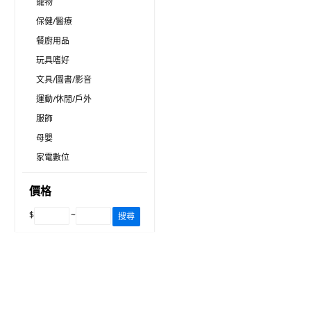
寵物
保健/醫療
餐廚用品
玩具嗜好
文具/圖書/影音
運動/休閒/戶外
服飾
母嬰
家電數位
價格
$
~
搜尋