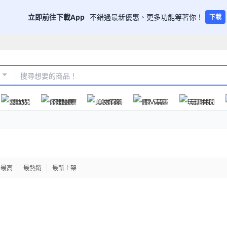
立即前往下載App
不錯過最新優惠、更多功能等著你！
下載
嬰幼兒
保健醫療
美妝保養
個人清潔
玩具休閒
格最高
最熱銷
最新上架