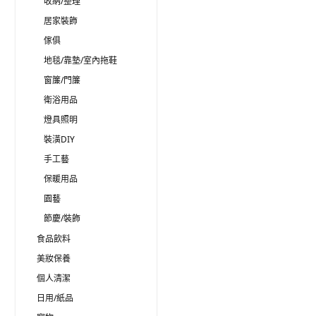
收納/整理
居家裝飾
傢俱
地毯/靠墊/室內拖鞋
窗簾/門簾
衛浴用品
燈具照明
裝潢DIY
手工藝
保暖用品
園藝
節慶/裝飾
食品飲料
美妝保養
個人清潔
日用/紙品