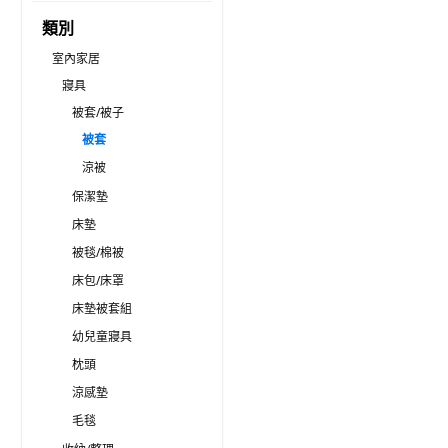
類別
室內家居
寢具
被套/被子
被套
涼被
保潔墊
床墊
被毯/棉被
床包/床罩
床墊被套組
幼兒童寢具
枕頭
涼感墊
毛毯