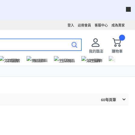
登入
註冊會員
客服中心
成為賣家
我的酷澎
購物車
文具圖書
食品飲料
生活用品
女性服飾
運動戶外
60
每頁筆