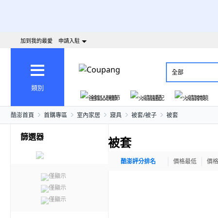
加到我的最愛
申請入駐
全部
類別
爸氣父親節
火箭速配
火箭跨境
酷澎首頁
首購專區
室內家居
寢具
被套/被子
被套
篩選器
被套
酷澎評分排名
價格最低
價
僅顯示
僅顯示
僅顯示