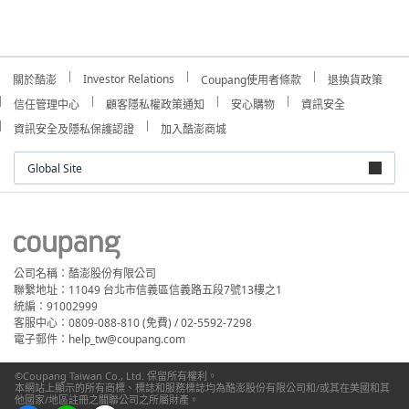
Investor Relations
關於酷澎
Coupang使用者條款
退換貨政策
信任管理中心
顧客隱私權政策通知
安心購物
資訊安全
資訊安全及隱私保護認證
加入酷澎商城
Global Site
公司名稱：酷澎股份有限公司
聯繫地址：11049 台北市信義區信義路五段7號13樓之1
統編：91002999
客服中心：0809-088-810 (免費) / 02-5592-7298
電子郵件：help_tw@coupang.com
©Coupang Taiwan Co., Ltd. 保留所有權利。
本網站上顯示的所有商標、標誌和服務標誌均為酷澎股份有限公司和/或其在美國和其
他國家/地區註冊之關聯公司之所屬財產。