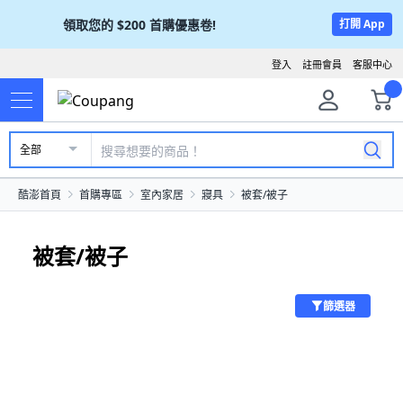
領取您的
$200
首購優惠卷!
打開 App
登入
註冊會員
客服中心
全部
酷澎首頁
首購專區
室內家居
寢具
被套/被子
被套/被子
篩選器