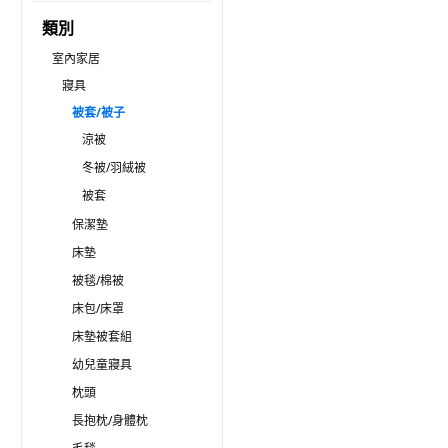
類別
室內家居
寢具
被套/被子
涼被
冬被/羽絨被
被套
保潔墊
床墊
被毯/棉被
床包/床罩
床墊被套組
幼兒童寢具
枕頭
長抱枕/身體枕