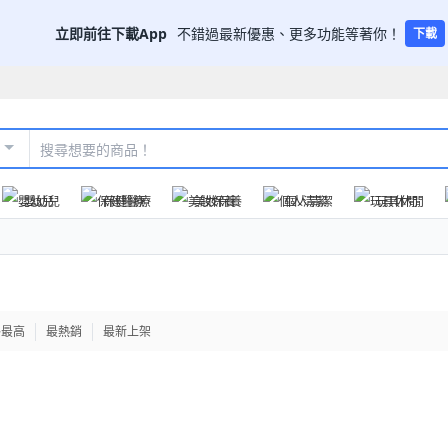
立即前往下載App
不錯過最新優惠、更多功能等著你！
下載
嬰幼兒
保健醫療
美妝保養
個人清潔
玩具休閒
格最高
最熱銷
最新上架