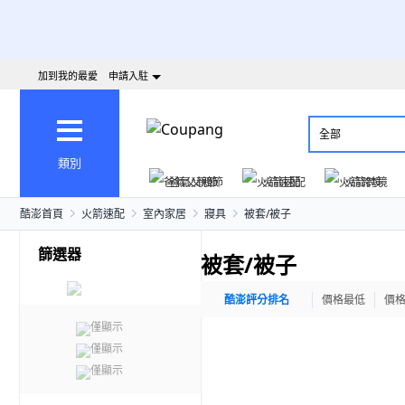
加到我的最愛
申請入駐
全部
類別
爸氣父親節
火箭速配
火箭跨境
酷澎首頁
火箭速配
室內家居
寢具
被套/被子
篩選器
被套/被子
酷澎評分排名
價格最低
價
僅顯示
僅顯示
僅顯示