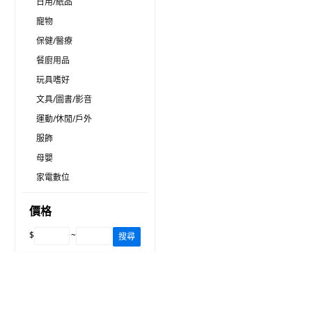
日用/紙品
寵物
保健/醫療
餐廚用品
玩具嗜好
文具/圖書/影音
運動/休閒/戶外
服飾
母嬰
家電數位
價格
$
~
搜尋