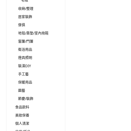
毛毯
收納/整理
居家裝飾
傢俱
地毯/靠墊/室內拖鞋
窗簾/門簾
衛浴用品
燈具照明
裝潢DIY
手工藝
保暖用品
園藝
節慶/裝飾
食品飲料
美妝保養
個人清潔