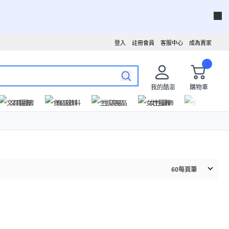
登入
註冊會員
客服中心
成為賣家
我的酷澎
購物車
文具圖書
食品飲料
生活用品
女性服飾
運動戶外
60
每頁筆