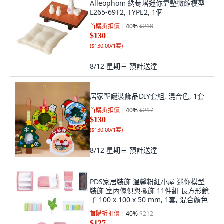
Alleophom 納骨塔迷你靠墊微縮模型
L265-69T2, TYPE2, 1個
首購折扣價
40
%
$218
$130
(
$130.00/1套
)
8/12 星期三
預計送達
居家聖誕裝飾品DIY套組, 混合色, 1套
首購折扣價
40
%
$217
$130
(
$130.00/1套
)
8/12 星期三
預計送達
PDS家居裝飾 溫馨粉紅小屋 迷你模型
裝飾 室內傢俱與擺飾 11件組 長方形鏡
子 100 x 100 x 50 mm, 1套, 混合顏色
首購折扣價
40
%
$212
$127