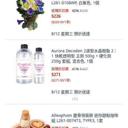
L261-0108WP, 白紫色, 1個
首購折扣價
40
%
$378
$226
(
$226.00/1套
)
8/12 星期三
預計送達
Aurora Decoden 2液型水晶樹脂 2：
1 快乾透明型 主劑 500g + 硬化劑
250g 套組, 混合色, 1個
首購折扣價
41
%
$467
$271
(
$271.00/1套
)
8/12 星期三
預計送達
(
32
)
Alleophom 靈骨塔裝飾 迷你甜點咖啡
組 L261-0074T3, TYPE3, 1套