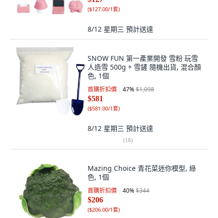
(
$127.00/1套
)
8/12 星期三
預計送達
SNOW FUN 第一產業開發 雪粉 玩雪
人造雪 500g + 雪鏟 隨機出貨, 混合顏
色, 1個
首購折扣價
47
%
$1,098
$581
(
$581.00/1套
)
8/12 星期三
預計送達
(
18
)
Mazing Choice 青花菜迷你模型, 綠
色, 1個
首購折扣價
40
%
$344
$206
(
$206.00/1套
)