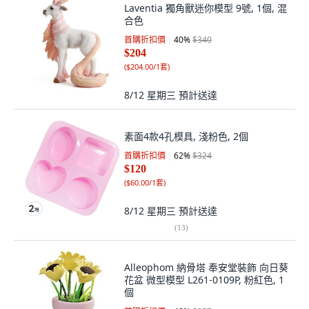
Laventia 獨角獸迷你模型 9號, 1個, 混
合色
首購折扣價
40
%
$340
$204
(
$204.00/1套
)
8/12 星期三
預計送達
素面4款4孔模具, 淺粉色, 2個
首購折扣價
62
%
$324
$120
(
$60.00/1套
)
8/12 星期三
預計送達
(
13
)
Alleophom 納骨塔 奉安堂裝飾 向日葵
花盆 微型模型 L261-0109P, 粉紅色, 1
個