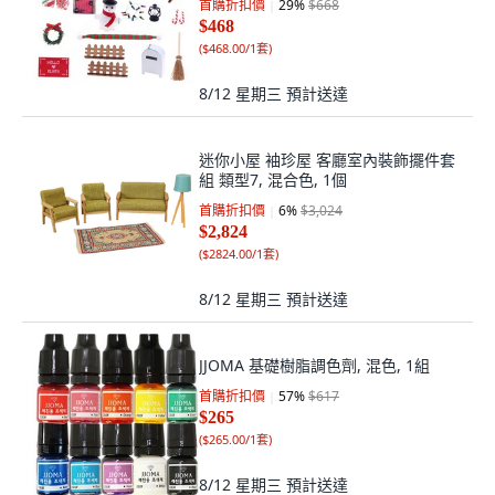
首購折扣價
29
%
$668
$468
(
$468.00/1套
)
8/12 星期三
預計送達
迷你小屋 袖珍屋 客廳室內裝飾擺件套
組 類型7, 混合色, 1個
首購折扣價
6
%
$3,024
$2,824
(
$2824.00/1套
)
8/12 星期三
預計送達
JJOMA 基礎樹脂調色劑, 混色, 1組
首購折扣價
57
%
$617
$265
(
$265.00/1套
)
8/12 星期三
預計送達