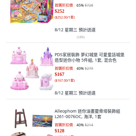
首購折扣價
65
%
$728
$252
(
$252.00/1套
)
8/12 星期三
預計送達
(
180
)
PDS家居裝飾 夢幻城堡 可愛童話城堡
造型迷你小物 5件組, 1套, 混合色
首購折扣價
40
%
$279
$167
(
$167.00/1套
)
8/12 星期三
預計送達
Alleophom 迷你油畫靈骨塔裝飾組
L261-0076OC, 海洋, 1套
首購折扣價
40
%
$214
$128