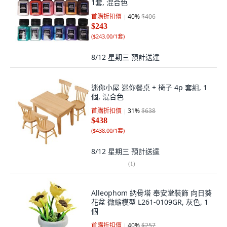
1套, 混合色
首購折扣價
40
%
$406
$243
(
$243.00/1套
)
8/12 星期三
預計送達
迷你小屋 迷你餐桌 + 椅子 4p 套組, 1
個, 混合色
首購折扣價
31
%
$638
$438
(
$438.00/1套
)
8/12 星期三
預計送達
(
1
)
Alleophom 納骨塔 奉安堂裝飾 向日葵
花盆 微縮模型 L261-0109GR, 灰色, 1
個
首購折扣價
40
%
$257