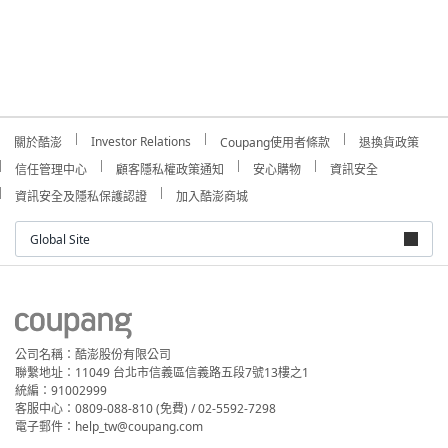
Investor Relations
關於酷澎
Coupang使用者條款
退換貨政策
信任管理中心
顧客隱私權政策通知
安心購物
資訊安全
資訊安全及隱私保護認證
加入酷澎商城
Global Site
公司名稱：酷澎股份有限公司
聯繫地址：11049 台北市信義區信義路五段7號13樓之1
統編：91002999
客服中心：0809-088-810 (免費) / 02-5592-7298
電子郵件：help_tw@coupang.com