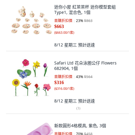
迷你小屋 紅茶茶杯 迷你模型套組
Type1, 混合色, 1個
首購折扣價
23
%
$863
$663
(
$663.00/1套
)
8/12 星期三
預計送達
Safari Ltd 花朵泳圈公仔 Flowers
682904, 1個
首購折扣價
43
%
$564
$316
(
$316.00/1套
)
8/12 星期三
預計送達
(
3
)
新款圓形4格模具, 紫色, 3個
首購折扣價
70
%
$458