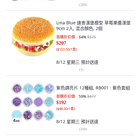
(
280
)
Lina Blue 速食漢堡模型 草莓果醬漢堡
9cm 2入, 混合顏色, 2個
首購折扣價
64
%
$575
$207
(
$103.50/1套
)
8/12 星期三
預計送達
(
3
)
紫色調亮片 12種組, RB001 : 紫色套組
首購折扣價
59
%
$477
$192
(
$48.00/1套
)
8/12 星期三
預計送達
(
208
)