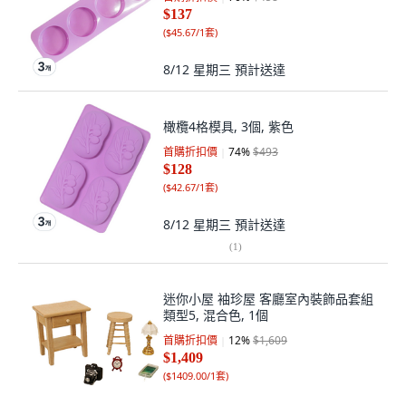
$137
(
$45.67/1套
)
8/12 星期三
預計送達
橄欖4格模具, 3個, 紫色
首購折扣價
74
%
$493
$128
(
$42.67/1套
)
8/12 星期三
預計送達
(
1
)
迷你小屋 袖珍屋 客廳室內裝飾品套組
類型5, 混合色, 1個
首購折扣價
12
%
$1,609
$1,409
(
$1409.00/1套
)