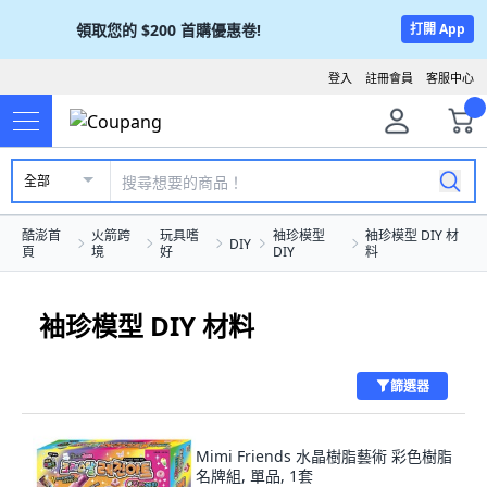
領取您的
$200
首購優惠卷!
打開 App
登入
註冊會員
客服中心
全部
酷澎首
火箭跨
玩具嗜
袖珍模型
袖珍模型 DIY 材
DIY
頁
境
好
DIY
料
袖珍模型 DIY 材料
篩選器
Mimi Friends 水晶樹脂藝術 彩色樹脂
名牌組, 單品, 1套