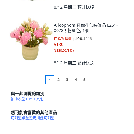
8/12 星期三
預計送達
Alleophom 迷你花盆裝飾品 L261-
0078P, 粉紅色, 1個
首購折扣價
40
%
$218
$130
(
$130.00/1套
)
8/12 星期三
預計送達
2
3
4
5
1
與一起瀏覽的類別
袖珍模型 DIY 工具包
您可能會喜歡的其他產品
切割墊
桌墊透明
摺疊切割墊