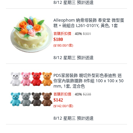
8/12 星期三
預計送達
Alleophom 納骨塔裝飾 奉安堂 微型蛋
糕 + 碗組合 L261-0101Y, 黃色, 1套
首購折扣價
40
%
$301
$180
(
$180.00/1套
)
8/12 星期三
預計送達
PDS家居裝飾 親切外型彩色泰迪熊 迷
你室內裝飾擺飾 8件組 100 x 100 x 50
mm, 1套, 混合色
首購折扣價
40
%
$238
$142
(
$142.00/1套
)
8/12 星期三
預計送達