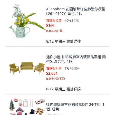
Alleophom 花園納骨塔裝飾迷你模型
L261-0107Y, 黃色, 1個
首購折扣價
40
%
$278
$166
(
$166.00/1套
)
8/12 星期三
預計送達
迷你小屋 袖珍客廳室內裝飾品套組 類
型6, 混合色, 1個
首購折扣價
7
%
$2,854
$2,654
(
$2654.00/1套
)
8/12 星期三
預計送達
迷你聖誕復古花園裝飾DIY 24件組, 1
個, 紅色