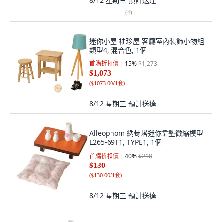
8/12 星期三
預計送達
(
4
)
迷你小屋 袖珍屋 客廳室內裝飾小物組
類型4, 混合色, 1個
首購折扣價
15
%
$1,273
$1,073
(
$1073.00/1套
)
8/12 星期三
預計送達
Alleophom 納骨塔迷你靠墊微縮模型
L265-69T1, TYPE1, 1個
首購折扣價
40
%
$218
$130
(
$130.00/1套
)
8/12 星期三
預計送達