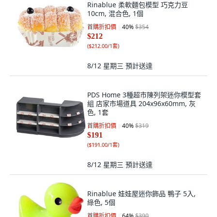
Rinablue 柔軟麵包模型 巧克力豆
10cm, 混合色, 1個
首購折扣價
40
%
$354
$212
(
$212.00/1套
)
8/12 星期三
預計送達
PDS Home 3種超市陳列架迷你模型套
組 店家市場道具 204x96x60mm, 灰
色, 1套
首購折扣價
40
%
$319
$191
(
$191.00/1套
)
8/12 星期三
預計送達
Rinablue 娃娃屋迷你飾品 鴨子 5入,
綠色, 5個
首購折扣價
64
%
$390