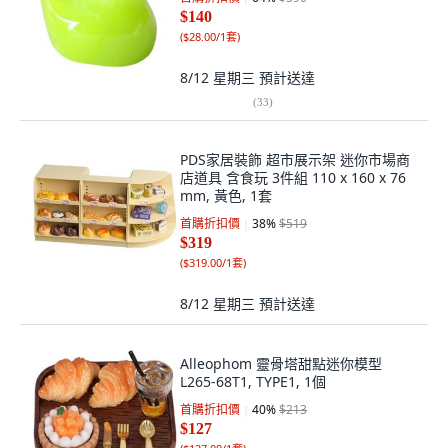
$140
(
$28.00/1套
)
8/12 星期三
預計送達
(
33
)
PDS家居裝飾 超市展示架 迷你市場商
店道具 含食玩 3件組 110 x 160 x 76
mm, 黃色, 1套
首購折扣價
38
%
$519
$319
(
$319.00/1套
)
8/12 星期三
預計送達
Alleophom 靈骨塔甜點迷你模型
L265-68T1, TYPE1, 1個
首購折扣價
40
%
$213
$127