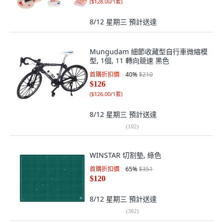
(
$128.00/1套
)
8/12 星期三
預計送達
Mungudam 細節收藏型自行車微縮模
型, 1個, 11 轉向競速 黑色
首購折扣價
40
%
$210
$126
(
$126.00/1套
)
8/12 星期三
預計送達
(
102
)
WINSTAR 切割墊, 綠色
首購折扣價
65
%
$351
$120
8/12 星期三
預計送達
(
362
)