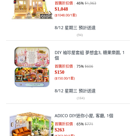
首購折扣價
46
%
$1,963
$1,048
(
$1048.00/1套
)
8/12 星期三
預計送達
(
94
)
DIY 袖珍屋套組 夢想盒3, 糖果樂園, 1
個
首購折扣價
75
%
$606
$150
(
$150.00/1套
)
8/12 星期三
預計送達
(
164
)
ADICO DIY迷你小屋, 客廳, 1個
首購折扣價
65
%
$771
$263
(
$263.00/1套
)