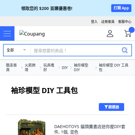
領取您的
$200
首購優惠卷!
打開 App
登入
註冊會員
客服中心
全部
酷澎首
火箭跨
玩具嗜
袖珍模型
袖珍模型 DIY 工具
DIY
頁
境
好
DIY
包
袖珍模型 DIY 工具包
篩選器
DAEHOTOYS 貓頭鷹書店迷你屋DIY套
件, 1個, 混色