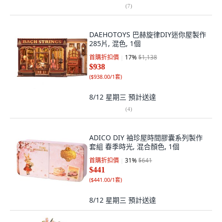
(
7
)
DAEHOTOYS 巴赫旋律DIY迷你屋製作
285片, 混色, 1個
首購折扣價
17
%
$1,138
$938
(
$938.00/1套
)
8/12 星期三
預計送達
(
4
)
ADICO DIY 袖珍屋時間膠囊系列製作
套組 春季時光, 混合顏色, 1個
首購折扣價
31
%
$641
$441
(
$441.00/1套
)
8/12 星期三
預計送達