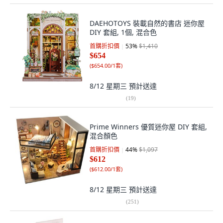
DAEHOTOYS 裝載自然的書店 迷你屋
DIY 套組, 1個, 混合色
首購折扣價
53
%
$1,410
$654
(
$654.00/1套
)
8/12 星期三
預計送達
(
19
)
Prime Winners 優質迷你屋 DIY 套組,
混合顏色
首購折扣價
44
%
$1,097
$612
(
$612.00/1套
)
8/12 星期三
預計送達
(
251
)