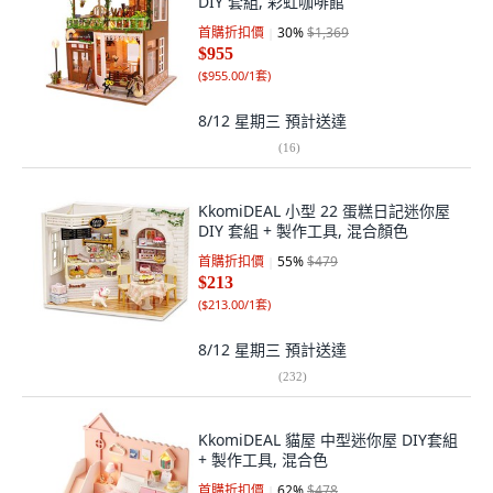
DIY 套組, 彩虹咖啡館
首購折扣價
30
%
$1,369
$955
(
$955.00/1套
)
8/12 星期三
預計送達
(
16
)
KkomiDEAL 小型 22 蛋糕日記迷你屋
DIY 套組 + 製作工具, 混合顏色
首購折扣價
55
%
$479
$213
(
$213.00/1套
)
8/12 星期三
預計送達
(
232
)
KkomiDEAL 貓屋 中型迷你屋 DIY套組
+ 製作工具, 混合色
首購折扣價
62
%
$478