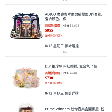
ADICO 書香咖啡廳微縮模型DIY套組,
混合顏色, 1個
首購折扣價
41
%
$1,623
$955
(
$955.00/1套
)
8/12 星期三
預計送達
(
59
)
DIY 袖珍屋 粉紅婚禮, 混合色, 1個
首購折扣價
21
%
$938
$738
(
$738.00/1套
)
8/12 星期三
預計送達
Prime Winners 迷你音樂盒圓頂屋, 粉