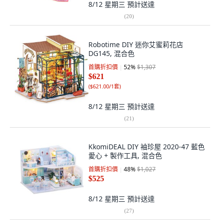
8/12 星期三
預計送達
(
20
)
Robotime DIY 迷你艾蜜莉花店
DG145, 混合色
首購折扣價
52
%
$1,307
$621
(
$621.00/1套
)
8/12 星期三
預計送達
(
21
)
KkomiDEAL DIY 袖珍屋 2020-47 藍色
愛心 + 製作工具, 混合色
首購折扣價
48
%
$1,027
$525
8/12 星期三
預計送達
(
27
)