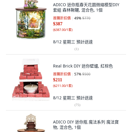
ADICO 迷你瓶春天花園微縮模型DIY
套組 森林鞦韆, 混合色, 1個
首購折扣價
49
%
$770
$387
(
$387.00/1套
)
8/12 星期三
預計送達
(
1
)
Real Brick DIY 迷你壁爐, 紅棕色
首購折扣價
57
%
$500
$211
(
$211.00/1套
)
8/12 星期三
預計送達
(
75
)
ADICO DIY 迷你瓶 魔法系列 魔法寶
物, 混合色, 1個