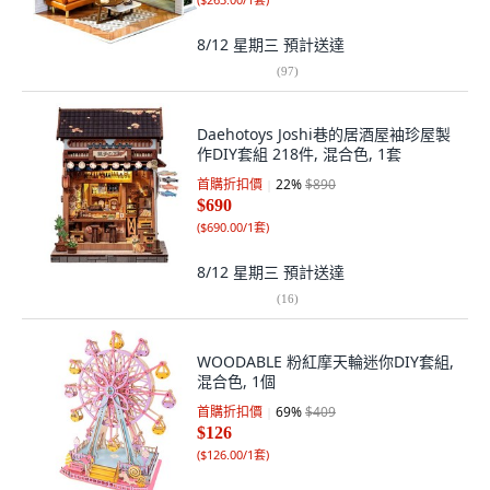
8/12 星期三
預計送達
(
97
)
Daehotoys Joshi巷的居酒屋袖珍屋製
作DIY套組 218件, 混合色, 1套
首購折扣價
22
%
$890
$690
(
$690.00/1套
)
8/12 星期三
預計送達
(
16
)
WOODABLE 粉紅摩天輪迷你DIY套組,
混合色, 1個
首購折扣價
69
%
$409
$126
(
$126.00/1套
)