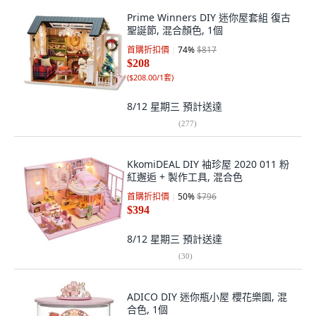
Prime Winners DIY 迷你屋套組 復古
聖誕節, 混合顏色, 1個
首購折扣價
74
%
$817
$208
(
$208.00/1套
)
8/12 星期三
預計送達
(
277
)
KkomiDEAL DIY 袖珍屋 2020 011 粉
紅邂逅 + 製作工具, 混合色
首購折扣價
50
%
$796
$394
8/12 星期三
預計送達
(
30
)
ADICO DIY 迷你瓶小屋 櫻花樂園, 混
合色, 1個