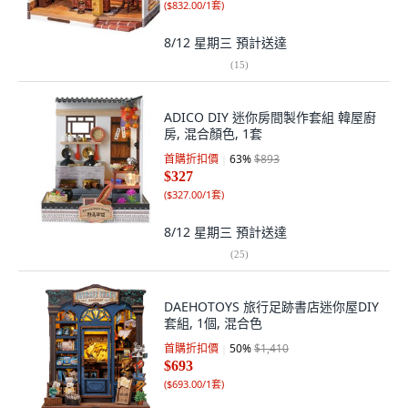
(
$832.00/1套
)
8/12 星期三
預計送達
(
15
)
ADICO DIY 迷你房間製作套組 韓屋廚
房, 混合顏色, 1套
首購折扣價
63
%
$893
$327
(
$327.00/1套
)
8/12 星期三
預計送達
(
25
)
DAEHOTOYS 旅行足跡書店迷你屋DIY
套組, 1個, 混合色
首購折扣價
50
%
$1,410
$693
(
$693.00/1套
)