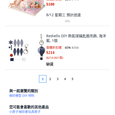
$180
8/12 星期三
預計送達
(
60
)
Rediello DIY 熱氣球鑰匙圈吊飾, 海洋
藍, 1個
首購折扣價
40
%
$358
$214
(
$214.00/1套
)
缺貨
2
3
4
5
1
與一起瀏覽的類別
袖珍模型 DIY 材料
您可能會喜歡的其他產品
小房子
袖珍屋
玩具房子