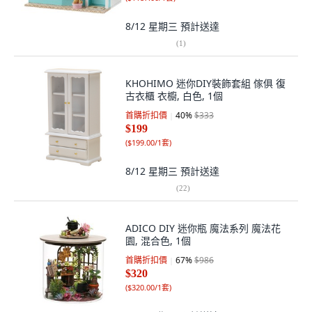
8/12 星期三
預計送達
(
1
)
KHOHIMO 迷你DIY裝飾套組 傢俱 復
古衣櫃 衣櫥, 白色, 1個
首購折扣價
40
%
$333
$199
(
$199.00/1套
)
8/12 星期三
預計送達
(
22
)
ADICO DIY 迷你瓶 魔法系列 魔法花
園, 混合色, 1個
首購折扣價
67
%
$986
$320
(
$320.00/1套
)