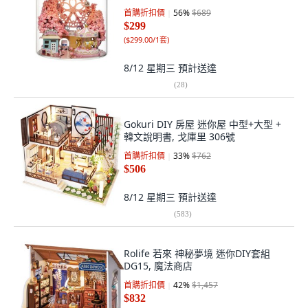
首購折扣價
56
%
$689
$299
(
$299.00/1套
)
8/12 星期三
預計送達
(
28
)
Gokuri DIY 房屋 迷你屋 中型+大型 +
韓文說明書, 戈庫里 306號
首購折扣價
33
%
$762
$506
8/12 星期三
預計送達
(
583
)
Rolife 若來 神秘夢境 迷你DIY套組
DG15, 魔法商店
首購折扣價
42
%
$1,457
$832