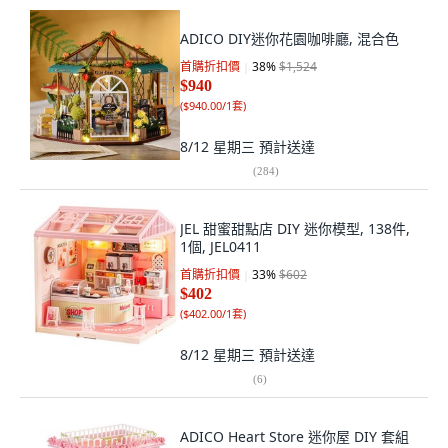
ADICO DIY迷你花園咖啡廳, 混合色
首購折扣價
38
%
$1,524
$940
(
$940.00/1套
)
8/12 星期三
預計送達
(
284
)
JEL 甜蜜甜點店 DIY 迷你模型, 138件,
1個, JEL0411
首購折扣價
33
%
$602
$402
(
$402.00/1套
)
8/12 星期三
預計送達
(
6
)
ADICO Heart Store 迷你屋 DIY 套組