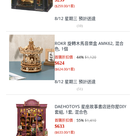
(
$259.00/1套
)
8/12 星期三
預計送達
(
10
)
ROKR 旋轉木馬音樂盒 AMK62, 混合
色, 1個
首購折扣價
44
%
$1,120
$624
(
$624.00/1套
)
8/12 星期三
預計送達
(
51
)
DAEHOTOYS 星座故事書店迷你屋DIY
套組, 1套, 混合色
首購折扣價
55
%
$1,410
$633
(
$633.00/1套
)