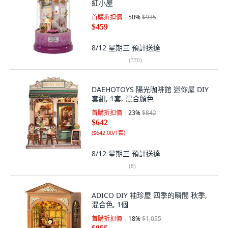
紅小屋
首購折扣價
50
%
$935
$459
8/12 星期三
預計送達
(
370
)
DAEHOTOYS 陽光咖啡館 迷你屋 DIY
套組, 1套, 混合顏色
首購折扣價
23
%
$842
$642
(
$642.00/1套
)
8/12 星期三
預計送達
(
8
)
ADICO DIY 袖珍屋 四季的瞬間 秋季,
混合色, 1個
首購折扣價
18
%
$1,055