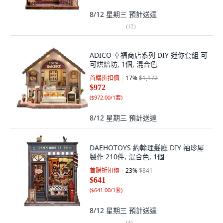
8/12 星期三
預計送達
(
12
)
ADICO 幸福商店系列 DIY 迷你套組 可
可烘焙坊, 1個, 混合色
首購折扣價
17
%
$1,172
$972
(
$972.00/1套
)
8/12 星期三
預計送達
DAEHOTOYS 約翰理髮廳 DIY 袖珍屋
製作 210件, 混合色, 1個
首購折扣價
23
%
$841
$641
(
$641.00/1套
)
8/12 星期三
預計送達
(
4
)