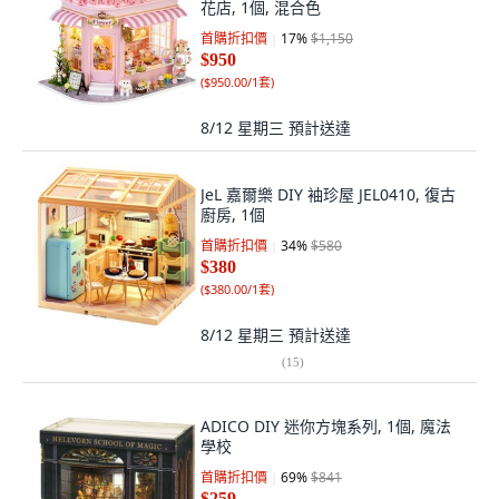
花店, 1個, 混合色
首購折扣價
17
%
$1,150
$950
(
$950.00/1套
)
8/12 星期三
預計送達
JeL 嘉爾樂 DIY 袖珍屋 JEL0410, 復古
廚房, 1個
首購折扣價
34
%
$580
$380
(
$380.00/1套
)
8/12 星期三
預計送達
(
15
)
ADICO DIY 迷你方塊系列, 1個, 魔法
學校
首購折扣價
69
%
$841
$259