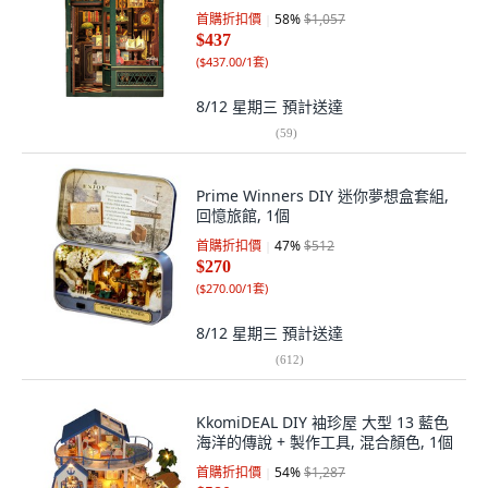
首購折扣價
58
%
$1,057
$437
(
$437.00/1套
)
8/12 星期三
預計送達
(
59
)
Prime Winners DIY 迷你夢想盒套組,
回憶旅館, 1個
首購折扣價
47
%
$512
$270
(
$270.00/1套
)
8/12 星期三
預計送達
(
612
)
KkomiDEAL DIY 袖珍屋 大型 13 藍色
海洋的傳說 + 製作工具, 混合顏色, 1個
首購折扣價
54
%
$1,287