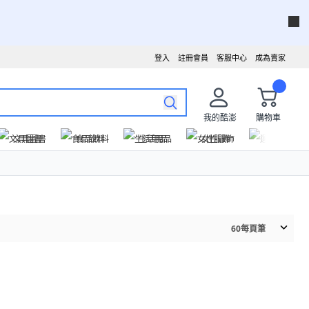
登入
註冊會員
客服中心
成為賣家
我的酷澎
購物車
文具圖書
食品飲料
生活用品
女性服飾
運動戶外
60
每頁筆