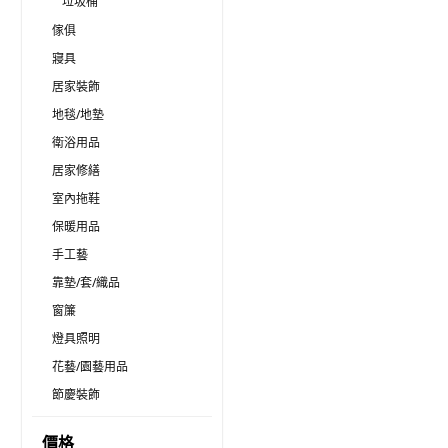
垃圾桶
傢俱
寢具
居家裝飾
地毯/地墊
衛浴用品
居家修繕
室內拖鞋
保暖用品
手工藝
靠墊/套/織品
窗簾
燈具照明
花藝/園藝用品
節慶裝飾
價格