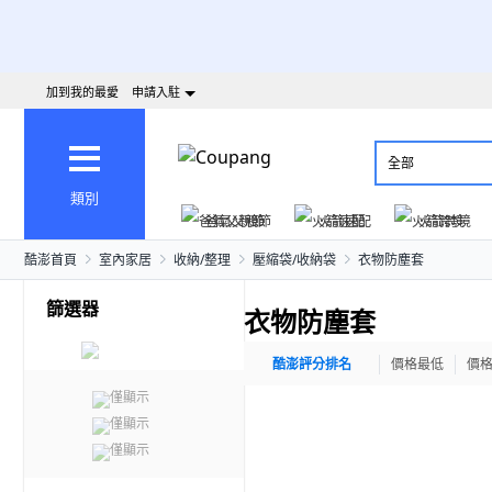
加到我的最愛
申請入駐
全部
類別
爸氣父親節
火箭速配
火箭跨境
酷澎首頁
室內家居
收納/整理
壓縮袋/收納袋
衣物防塵套
篩選器
衣物防塵套
酷澎評分排名
價格最低
價
僅顯示
僅顯示
僅顯示