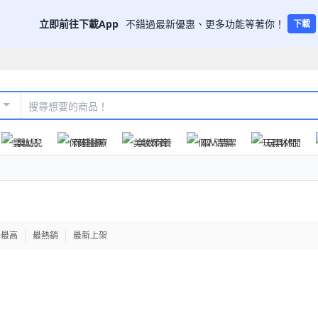
立即前往下載App
不錯過最新優惠、更多功能等著你！
下載
嬰幼兒
保健醫療
美妝保養
個人清潔
玩具休閒
格最高
最熱銷
最新上架