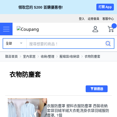
領取您的
$200
首購優惠卷!
打開 App
登入
註冊會員
客服中心
全部
酷澎首頁
室內家居
收納/整理
壓縮袋/收納袋
衣物防塵套
衣物防塵套
篩選器
衣服防塵罩 塑料衣服防塵罩 西裝收納
套袋羽絨羊絨大衣乾洗掛衣袋羽絨服防
塵罩, 1個