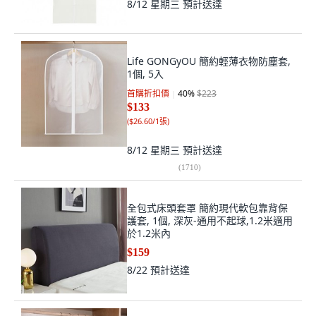
8/12 星期三
預計送達
Life GONGyOU 簡約輕薄衣物防塵套,
1個, 5入
首購折扣價
40
%
$223
$133
(
$26.60/1張
)
8/12 星期三
預計送達
(
1710
)
全包式床頭套罩 簡約現代軟包靠背保
護套, 1個, 深灰-通用不起球,1.2米適用
於1.2米內
$159
8/22
預計送達