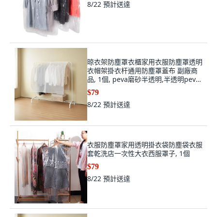
8/22
預計送達
晾衣架防塵罩衣櫃家用衣服防塵罩透明
衣帽架掛衣杆通用防塵罩蓋布 副廠商
品, 1個, peva磨砂半透明,半透明peva
寬60CM*高110CM
$79
8/22
預計送達
衣服防塵罩家用透明掛衣袋防塵袋衣服
套乾洗店一次性大衣西服罩子, 1個
$79
8/22
預計送達