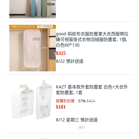
good 斜紋布衣服防塵罩大衣西服帶拉
鍊可視窗掛式衣物羽絨服防塵套, 1個,
白色60*130
$325
8/22
預計送達
KAZT 基本款外套防塵套 白色+大衣外
套防塵套, 1套
首購折扣價
57
%
$424
$181
8/12 星期三
預計送達
(
61
)