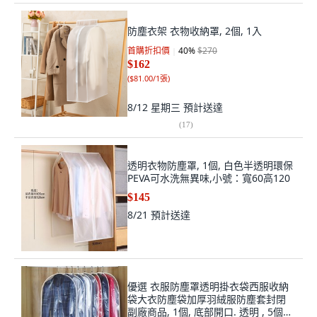
防塵衣架 衣物收納罩, 2個, 1入
首購折扣價
40
%
$270
$162
(
$81.00/1張
)
8/12 星期三
預計送達
(
17
)
透明衣物防塵罩, 1個, 白色半透明環保
PEVA可水洗無異味,小號：寬60高120
$145
8/21
預計送達
優選 衣服防塵罩透明掛衣袋西服收納
袋大衣防塵袋加厚羽絨服防塵套封閉
副廠商品, 1個, 底部開口. 透明 , 5個