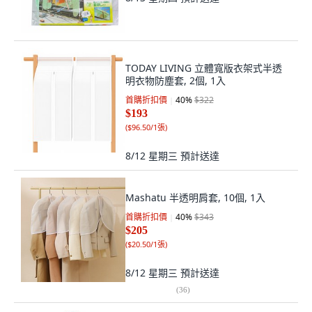
TODAY LIVING 立體寬版衣架式半透
明衣物防塵套, 2個, 1入
首購折扣價
40
%
$322
$193
(
$96.50/1張
)
8/12 星期三
預計送達
Mashatu 半透明肩套, 10個, 1入
首購折扣價
40
%
$343
$205
(
$20.50/1張
)
8/12 星期三
預計送達
(
36
)