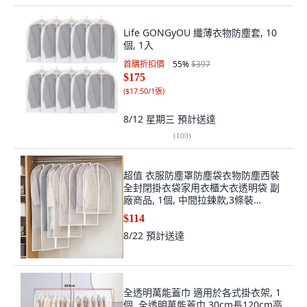
Life GONGyOU 纖薄衣物防塵套, 10
個, 1入
首購折扣價
55
%
$397
$175
(
$17.50/1張
)
8/12 星期三
預計送達
(
100
)
超值 衣服防塵罩防塵袋衣物防塵西裝
全封閉掛衣袋家用衣櫃大衣透明袋 副
廠商品, 1個, 中間拉鍊款,3條裝
60*80cm
$114
8/22
預計送達
全透明萬能蓋巾 適用於各式掛衣架, 1
個, 全透明萬能蓋巾,30cm長120cm高