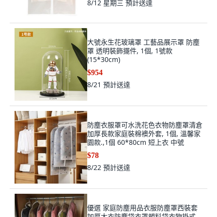
8/12 星期三
預計送達
大號永生花玻璃罩 工藝品展示罩 防塵
罩 透明裝飾擺件, 1個, 1號款
(15*30cm)
$954
8/21
預計送達
防塵衣服罩可水洗花色衣物防塵罩清倉
加厚長款家庭裝棉襖外套, 1個, 溫馨家
園款.,1個 60*80cm 短上衣 中號
$78
8/22
預計送達
優選 家庭防塵用品衣服防塵罩西裝套
加厚大衣防塵袋衣罩塑料袋衣物掛式