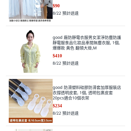
$90
8/22
預計送達
good 廠防靜電衣服男女潔淨防塵防護
靜電服食品化妝品車間無塵衣服, 1個,
爆爆款 黃色 翻領大褂,M
$410
8/22
預計送達
good 防滑塑料硅膠防滑套加厚服裝店
衣撐透明皮套, 1個, 透明包裹皮套
20pcs適合10個衣架
$234
8/22
預計送達