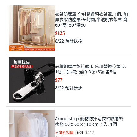
衣架防塵罩 全封閉透明衣架罩, 1個, 加
厚衣架防塵罩/全封閉,半透明衣架罩 寬
60*高150*深50
$125
8/22
預計送達
高檔加厚尼龍拉鍊頭 萬用替換拉鎖頭,
1個, 加厚款-混色 3號+5號 各5個
$77
8/22
預計送達
Arongishop 寵物防掉毛衣架收納袋
熊熊 60 x 60 x 110 cm, 1入, 1個
首購折扣價
60
%
$412