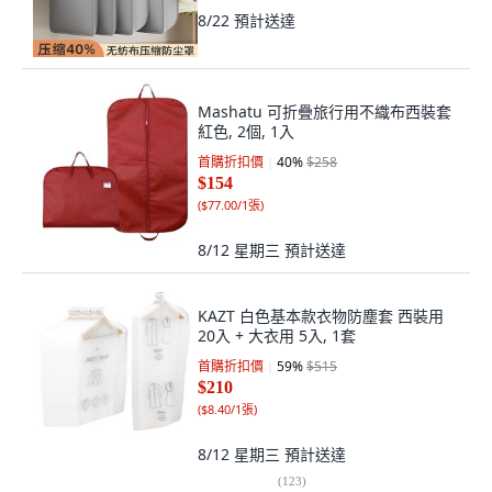
8/22
預計送達
Mashatu 可折疊旅行用不織布西裝套
紅色, 2個, 1入
首購折扣價
40
%
$258
$154
(
$77.00/1張
)
8/12 星期三
預計送達
KAZT 白色基本款衣物防塵套 西裝用
20入 + 大衣用 5入, 1套
首購折扣價
59
%
$515
$210
(
$8.40/1張
)
8/12 星期三
預計送達
(
123
)