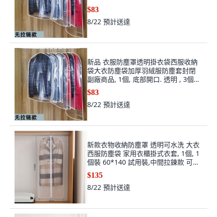
60*45cm 兒童款
$83
8/22
預計送達
新品 衣服防塵罩透明掛衣袋西服收納
袋大衣防塵袋加厚羽絨服防塵套封閉
副廠商品, 1個, 底部開口. 透明 , 3個
60*45cm 兒童款
$83
8/22
預計送達
新款衣物收納防塵罩 透明可水洗 大衣
西服防塵袋 家用衣櫃掛式衣套, 1個, 1
個裝 60*140 試用裝,中間拉鍊款 可水
洗
$135
8/22
預計送達