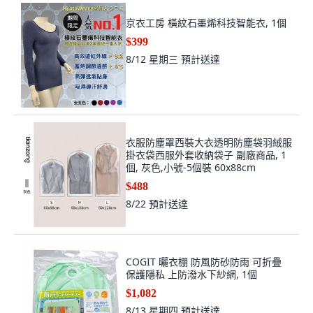
京衣工房 橫紋石墨烯科技智能衣, 1個
$399
8/12 星期三
預計送達
衣服防塵罩西裝大衣透明防塵袋羽絨服
掛衣袋西服外套收納袋子 副廠商品, 1
個, 灰色,小號-5個裝 60x88cm
$488
8/22
預計送達
COGIT 曬衣棚 防風防砂防雨 可折疊
保護隱私 上防潑水下紗網, 1個
$1,082
8/13 星期四
預計送達