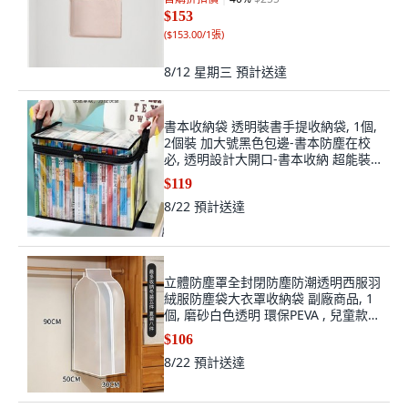
$153
(
$153.00/1張
)
8/12 星期三
預計送達
書本收納袋 透明裝書手提收納袋, 1個,
2個裝 加大號黑色包邊-書本防塵在校
必, 透明設計大開口-書本收納 超能裝
防黴防
$119
8/22
預計送達
立體防塵罩全封閉防塵防潮透明西服羽
絨服防塵袋大衣罩收納袋 副廠商品, 1
個, 磨砂白色透明 環保PEVA , 兒童款-
高60*寬90
$106
8/22
預計送達