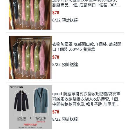
副廠商品, 1個, 底部開口 1個裝 ,90*60
小號 常規款
$78
8/22
預計送達
衣物防塵罩 底部開口款, 1個裝, 底部開
口 1個裝 ,60*45 兒童款
$78
8/22
預計送達
good 防塵罩掛式衣物家用防塵袋衣罩
羽絨服收納袋掛衣袋大衣防塵套, 1個,
中間拉鍊款可水洗 韓非子牌 加厚半
透,1箇中號底部開口適合短款上衣
$78
60*80
8/22
預計送達