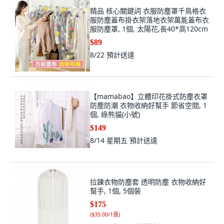
精品 核心關鍵詞 衣服防塵罩千鳥格衣
服防塵蓋布掛衣架落地衣架萬能蓋布衣
服防塵罩, 1個, 太陽花,長40*高120cm
$89
8/22
預計送達
【mamabao】立體印花掛式防塵衣罩
防塵防潮 衣物收納好幫手 節省空間, 1
個, 綠熊貓(小號)
$149
8/14 星期五
預計送達
拉鍊衣物防塵套 透明防塵 衣物收納好
幫手, 1個, 5個裝
$175
(
$35.00/1張
)