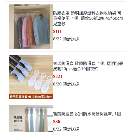
防塵衣罩 透明加厚塑料衣物收納袋 可
重複使用, 1個, 薄款50衹2絲,45*60cm
兒童款
$111
8/22
預計送達
衣架防滑套 硅膠防滑套, 1個, 透明包裹
皮套20pcs適合10個衣架
$221
8/20
預計送達
窗簾防塵套 家用防水防髒保護罩, 1個
$86
8/22
預計送達