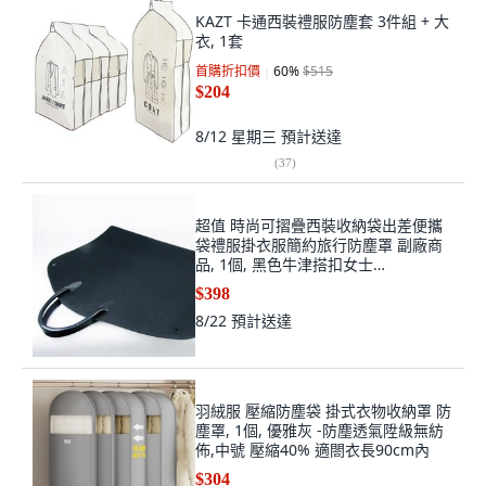
KAZT 卡通西裝禮服防塵套 3件組 + 大
衣, 1套
首購折扣價
60
%
$515
$204
8/12 星期三
預計送達
(
37
)
超值 時尚可摺疊西裝收納袋出差便攜
袋禮服掛衣服簡約旅行防塵罩 副廠商
品, 1個, 黑色牛津搭扣女士
款,100*60cm
$398
8/22
預計送達
羽絨服 壓縮防塵袋 掛式衣物收納罩 防
塵罩, 1個, 優雅灰 -防塵透氣陞級無紡
佈,中號 壓縮40% 適閤衣長90cm內
$304