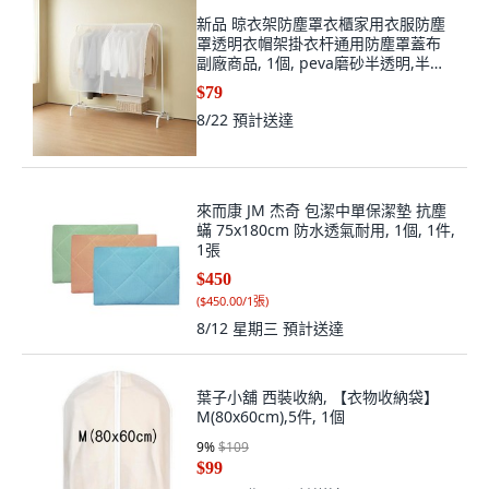
新品 晾衣架防塵罩衣櫃家用衣服防塵
罩透明衣帽架掛衣杆通用防塵罩蓋布
副廠商品, 1個, peva磨砂半透明,半透
明peva 寬60CM*高110CM, N/A
$79
8/22
預計送達
來而康 JM 杰奇 包潔中單保潔墊 抗塵
蟎 75x180cm 防水透氣耐用, 1個, 1件,
1張
$450
(
$450.00/1張
)
8/12 星期三
預計送達
葉子小舖 西裝收納, 【衣物收納袋】
M(80x60cm),5件, 1個
9
%
$109
$99