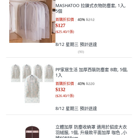
MASHATOO 拉鍊式衣物防塵套, 1入,
5個
首購折扣價
40
%
$212
$127
(
$25.40/1張
)
8/12 星期三
預計送達
(
90
)
PP家居生活 加厚西裝防塵套 B款, 5個,
1入
首購折扣價
40
%
$220
$132
(
$26.40/1張
)
8/12 星期三
預計送達
立體加厚 防塵收納罩 適用於貂皮大衣
羽絨服, 1個, 升級款平面加厚 咖色 ,小
號60*88cm