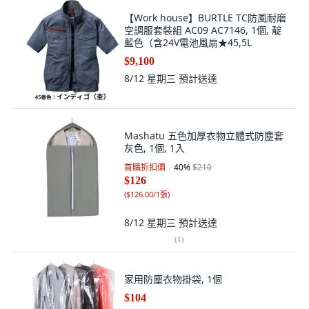
【Work house】BURTLE TC防風耐磨
空調服套裝組 AC09 AC7146, 1個, 靛
藍色（含24V電池風扇★45,5L
$9,100
8/12 星期三
預計送達
Mashatu 五色加厚衣物立體式防塵套
灰色, 1個, 1入
首購折扣價
40
%
$210
$126
(
$126.00/1張
)
8/12 星期三
預計送達
(
1
)
家用防塵衣物掛袋, 1個
$104