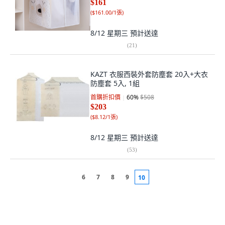
$161
(
$161.00/1張
)
8/12 星期三
預計送達
(
21
)
KAZT 衣服西裝外套防塵套 20入+大衣
防塵套 5入, 1組
首購折扣價
60
%
$508
$203
(
$8.12/1張
)
8/12 星期三
預計送達
(
53
)
6
7
8
9
10