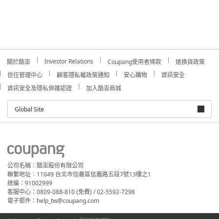
Investor Relations
關於酷澎
Coupang使用者條款
退換貨政策
信任管理中心
顧客隱私權政策通知
安心購物
資訊安全
資訊安全及隱私保護認證
加入酷澎商城
Global Site
公司名稱：酷澎股份有限公司
聯繫地址：11049 台北市信義區信義路五段7號13樓之1
統編：91002999
客服中心：0809-088-810 (免費) / 02-5592-7298
電子郵件：help_tw@coupang.com