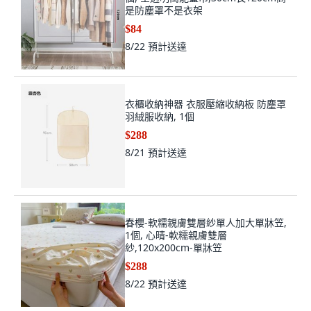
是防塵罩不是衣架
$84
8/22
預計送達
衣櫃收納神器 衣服壓縮收納板 防塵罩
羽絨服收納, 1個
$288
8/21
預計送達
春櫻-軟糯親膚雙層紗單人加大單牀笠,
1個, 心晴-軟糯親膚雙層
紗,120x200cm-單牀笠
$288
8/22
預計送達