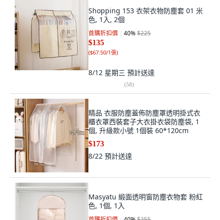
Shopping 153 衣架衣物防塵套 01 米
色, 1入, 2個
首購折扣價
40
%
$225
$135
(
$67.50/1張
)
8/12 星期三
預計送達
(
58
)
精品 衣服防塵蓋佈防塵罩透明掛式衣
櫃衣罩西裝套子大衣掛衣袋防塵袋, 1
個, 升級款小號 1個裝 60*120cm
$173
8/22
預計送達
Masyatu 緞面透明窗防塵衣物套 粉紅
色, 1個, 1入
首購折扣價
40
%
$255