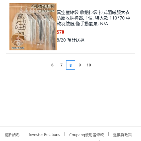
真空壓縮袋 收納掛袋 掛式羽絨服大衣
防塵收納神器, 1個, 特大款 110*70 中
款羽絨服,僅手動氣泵, N/A
$70
8/20
預計送達
6
7
9
10
8
Investor Relations
關於酷澎
Coupang使用者條款
退換貨政策