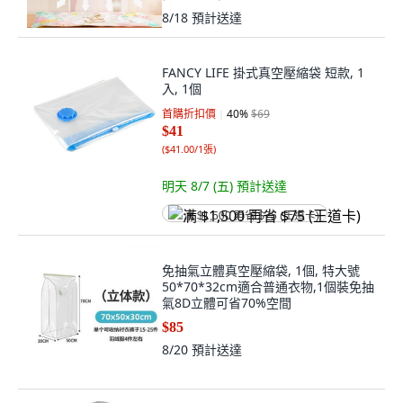
8/18
預計送達
FANCY LIFE 掛式真空壓縮袋 短款, 1
入, 1個
首購折扣價
40
%
$69
$41
(
$41.00/1張
)
明天 8/7 (五)
預計送達
满 $1,500 再省 $75 (王道卡)
免抽氣立體真空壓縮袋, 1個, 特大號
50*70*32cm適合普通衣物,1個裝免抽
氣8D立體可省70%空間
$85
8/20
預計送達