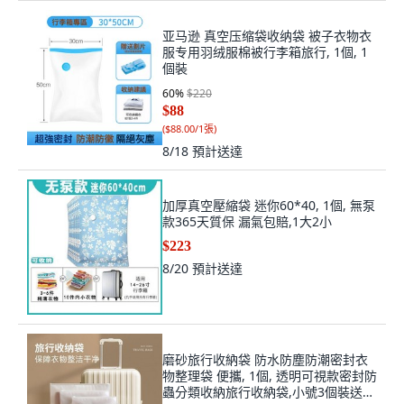
亚马逊 真空压缩袋收纳袋 被子衣物衣
服专用羽绒服棉被行李箱旅行, 1個, 1
個裝
60
%
$220
$88
(
$88.00/1張
)
8/18
預計送達
加厚真空壓縮袋 迷你60*40, 1個, 無泵
款365天質保 漏氣包賠,1大2小
$223
8/20
預計送達
磨砂旅行收納袋 防水防塵防潮密封衣
物整理袋 便攜, 1個, 透明可視款密封防
蟲分類收納旅行收納袋,小號3個裝送分