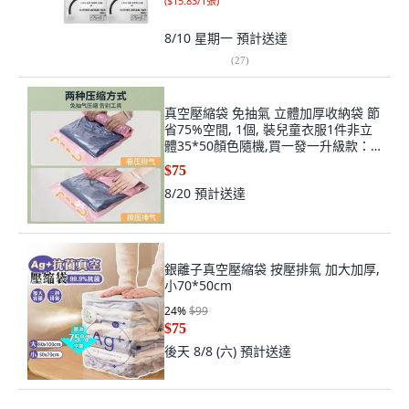
(
$15.83/1張
)
8/10 星期一
預計送達
(
27
)
真空壓縮袋 免抽氣 立體加厚收納袋 節
省75%空間, 1個, 裝兒童衣服1件非立
體35*50顏色隨機,買一發一升級款：
立體更防皺免抽氣
$75
8/20
預計送達
銀離子真空壓縮袋 按壓排氣 加大加厚,
小70*50cm
24
%
$99
$75
後天 8/8 (六)
預計送達