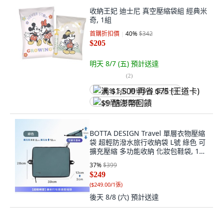
收納王妃 迪士尼 真空壓縮袋組 經典米
奇, 1組
首購折扣價
40
%
$342
$205
明天 8/7 (五)
預計送達
(
2
)
满 $1,500 再省 $75 (王道卡)
$9 酷澎幣回饋
BOTTA DESIGN Travel 單層衣物壓縮
袋 超輕防潑水旅行收納袋 L號 綠色 可
擴充壓縮 多功能收納 化妝包鞋袋, 1個,
【現貨】綠色L號收納袋, 1個裝
37
%
$399
$249
(
$249.00/1張
)
後天 8/8 (六)
預計送達