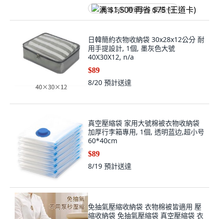
满 $1,500 再省 $75 (王道卡)
日韓簡約衣物收納袋 30x28x12公分 耐
用手提設計, 1個, 墨灰色大號
40X30X12, n/a
$89
8/20
預計送達
真空壓縮袋 家用大號棉被衣物收納袋
加厚行李箱專用, 1個, 透明蓝边,超小号
60*40cm
$89
8/19
預計送達
免抽氣壓縮收納袋 衣物棉被皆適用 壓
縮收納袋 免抽氣壓縮袋 真空壓縮袋 衣