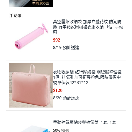
真空壓縮收納袋 加厚立體花紋 防潮防
塵 行李箱家用棉被衣服收納, 1個, 手动
泵
$92
8/19
預計送達
衣物收納袋 旅行壓縮袋 羽絨服整理袋,
1個, 排氣孔加可拓展粉色,限時優惠中
號單個裝42*31*12
$120
8/20
預計送達
手動抽氣壓縮袋與抽氣筒, 1套, 1套
50
%
$240