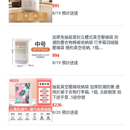
$95
8/19
預計送達
加厚免抽氣密封立體式真空壓縮袋 防
潮防塵衣物棉被收納袋 行李箱羽絨服
壓縮袋 簡約真空收納, 1個,
50*70*32cm【免抽立体式】
$94
8/19
預計送達
抽氣真空壓縮收納袋 加厚防潮防黴 適
用於被子衣物行李箱, 1個, 北歐樹葉 拍
下送手泵 ,5迷你號
$226
8/20
預計送達