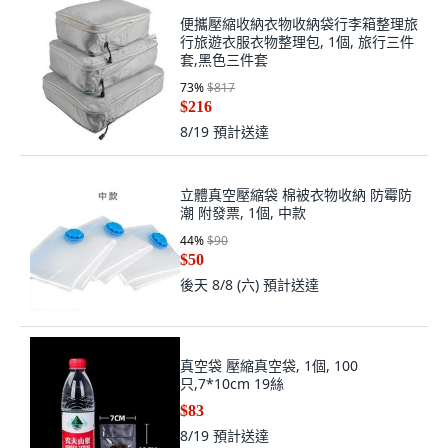
便攜壓縮收納衣物收納袋行李箱整理旅
行旅遊衣服衣物整理包, 1個, 旅行三件
套,黑色三件套
73
%
$817
$216
8/19
預計送達
立體真空壓縮袋 棉被衣物收納 防霉防
潮 附發票, 1個, 中款
44
%
$90
$50
後天 8/8 (六)
預計送達
真空袋 壓縮真空袋, 1個, 100
只,7*10cm 19絲
$83
8/19
預計送達