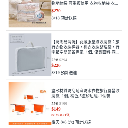
物壓縮袋 可重複使用 衣物收納袋 衣物
真空袋 棉被收納袋 真空收納, 1個, 棉
$270
被收納]巨大立體袋80*100cm,買一發
8/18
預計送達
一[升級款:立體更防皺-免抽氣]
【防潮易清洗】羽絨服壓縮收納袋：旅
行衣物收納神器，棉衣收納整理袋，行
李箱空間節省專家, 1個, 優質面料-霧
藍中號,1個裝
23
%
$294
$226
8/19
預計送達
塗矽材質防刮耐磨防水衣物旅行露營收
納袋, 1個, 橘色,S塗矽尼龍, 1個裝
25
%
$199
$149
(
$149.00/1張
)
後天 8/8 (六)
預計送達