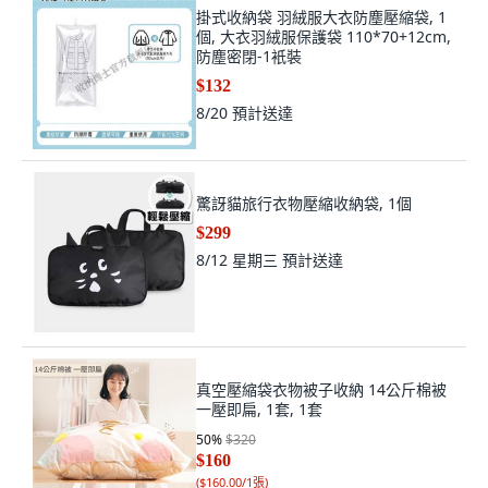
掛式收納袋 羽絨服大衣防塵壓縮袋, 1
個, 大衣羽絨服保護袋 110*70+12cm,
防塵密閉-1衹裝
$132
8/20
預計送達
驚訝貓旅行衣物壓縮收納袋, 1個
$299
8/12 星期三
預計送達
真空壓縮袋衣物被子收納 14公斤棉被
一壓即扁, 1套, 1套
50
%
$320
$160
(
$160.00/1張
)