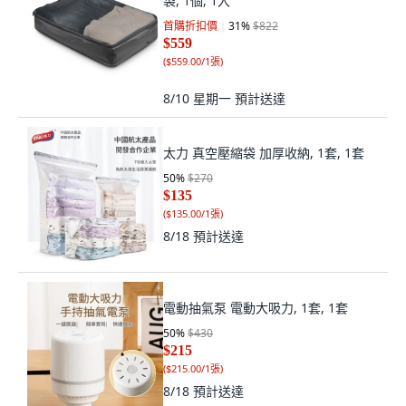
袋, 1個, 1入
首購折扣價
31
%
$822
$559
(
$559.00/1張
)
8/10 星期一
預計送達
太力 真空壓縮袋 加厚收納, 1套, 1套
50
%
$270
$135
(
$135.00/1張
)
8/18
預計送達
電動抽氣泵 電動大吸力, 1套, 1套
50
%
$430
$215
(
$215.00/1張
)
8/18
預計送達