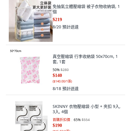
免抽氣立體壓縮袋 被子衣物收納袋, 1
個
$219
8/20
預計送達
真空壓縮袋 行李收納袋 50x70cm, 1
套, 1套
50
%
$280
$140
(
$140.00/1張
)
8/18
預計送達
SKINNY 衣物壓縮袋 小型 + 夾扣 9入,
3入, 4個
首購折扣價
65
%
$554
$190