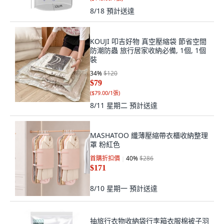
8/18
預計送達
KOUJI 叩吉好物 真空壓縮袋 節省空間
防潮防蟲 旅行居家收納必備, 1個, 1個
裝
34
%
$120
$79
(
$79.00/1張
)
8/11 星期二
預計送達
MASHATOO 纖薄壓縮帶衣櫃收納整理
罩 粉紅色
首購折扣價
40
%
$286
$171
8/10 星期一
預計送達
抽旅行衣物收納袋行李箱衣服棉被子羽