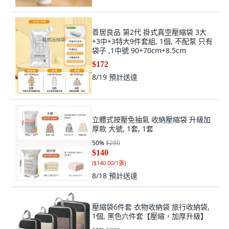
善居良品 第2代 掛式真空壓縮袋 3大
+3中+3特大9件套組, 1個, 不配泵 只有
袋子 ,1中號 90+70cm+8.5cm
$172
8/19
預計送達
立體式按壓免抽氣 收納壓縮袋 升級加
厚款 大號, 1套, 1套
50
%
$280
$140
(
$140.00/1張
)
8/18
預計送達
壓縮袋6件套 衣物收納袋 旅行收納袋,
1個, 黑色六件套【壓縮，加厚升級】