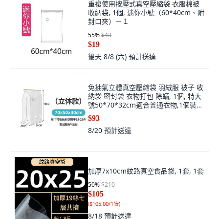
重複使用按壓式真空壓縮袋 衣服棉被
收納袋, 1個, 迷你小號（60*40cm、附
封口夾）－１
55
%
$43
$19
後天 8/8 (六)
預計送達
免抽氣立體真空壓縮袋 羽絨服 被子 收
納袋 密封袋 衣物打包 除蟎, 1個, 特大
號50*70*32cm適合普通衣物,1個裝免
抽氣8D立體可省70%空間
$93
8/20
預計送達
加厚7x10cm紋路真空食品袋, 1套, 1套
50
%
$210
$105
(
$105.00/1張
)
8/18
預計送達