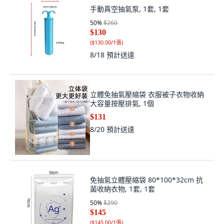
手動真空抽氣泵, 1套, 1套
50
%
$260
$130
(
$130.00/1張
)
8/18
預計送達
立體免抽氣壓縮袋 衣服被子衣物收納
大容量按壓排氣, 1個
$131
8/20
預計送達
免抽氣立體壓縮袋 80*100*32cm 抗
菌收納衣物, 1套, 1套
50
%
$290
$145
(
$145.00/1張
)