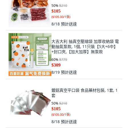
50
%
$210
$105
(
$105.00/1張
)
8/18
預計送達
大吉大利 抽真空壓縮袋 加厚收納袋 電
動抽氣泵款, 1個, 11只裝【5大+6中】
+封口夾,【加大加厚】無泵款
60
%
$779
$309
8/19
預計送達
鍍鋁真空平口袋 食品藥材包裝, 1套, 1
套
50
%
$210
$105
(
$105.00/1張
)
8/18
預計送達