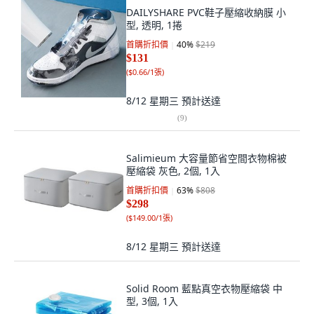
DAILYSHARE PVC鞋子壓縮收納膜 小
型, 透明, 1捲
首購折扣價
40
%
$219
$131
(
$0.66/1張
)
8/12 星期三
預計送達
(
9
)
Salimieum 大容量節省空間衣物棉被
壓縮袋 灰色, 2個, 1入
首購折扣價
63
%
$808
$298
(
$149.00/1張
)
8/12 星期三
預計送達
Solid Room 藍點真空衣物壓縮袋 中
型, 3個, 1入