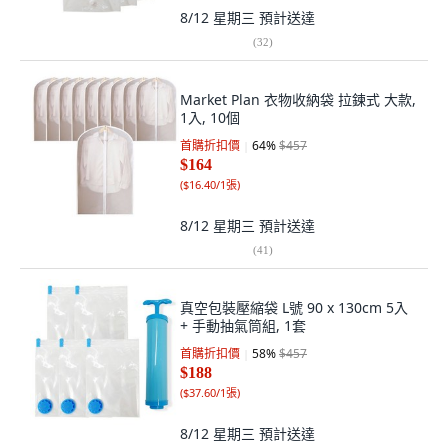
8/12 星期三
預計送達
(
32
)
Market Plan 衣物收納袋 拉鍊式 大款,
1入, 10個
首購折扣價
64
%
$457
$164
(
$16.40/1張
)
8/12 星期三
預計送達
(
41
)
真空包裝壓縮袋 L號 90 x 130cm 5入
+ 手動抽氣筒組, 1套
首購折扣價
58
%
$457
$188
(
$37.60/1張
)
8/12 星期三
預計送達