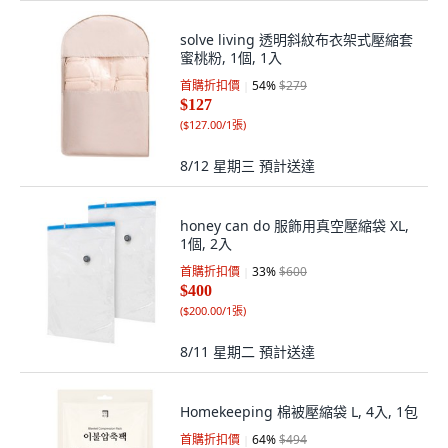
solve living 透明斜紋布衣架式壓縮套
蜜桃粉, 1個, 1入
首購折扣價
54
%
$279
$127
(
$127.00/1張
)
8/12 星期三
預計送達
honey can do 服飾用真空壓縮袋 XL,
1個, 2入
首購折扣價
33
%
$600
$400
(
$200.00/1張
)
8/11 星期二
預計送達
Homekeeping 棉被壓縮袋 L, 4入, 1包
首購折扣價
64
%
$494