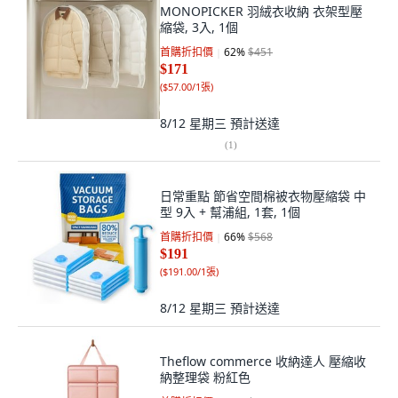
MONOPICKER 羽絨衣收納 衣架型壓
縮袋, 3入, 1個
首購折扣價
62
%
$451
$171
(
$57.00/1張
)
8/12 星期三
預計送達
(
1
)
日常重點 節省空間棉被衣物壓縮袋 中
型 9入 + 幫浦組, 1套, 1個
首購折扣價
66
%
$568
$191
(
$191.00/1張
)
8/12 星期三
預計送達
Theflow commerce 收納達人 壓縮收
納整理袋 粉紅色