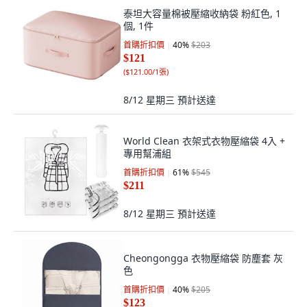
泰坦大容量棉被壓縮收納袋 粉紅色, 1
個, 1件
首購折扣價
40
%
$203
$121
(
$121.00/1張
)
8/12 星期三
預計送達
World Clean 衣架式衣物壓縮袋 4入 +
專用幫浦組
首購折扣價
61
%
$545
$211
8/12 星期三
預計送達
Cheongongga 衣物壓縮袋 防塵套 灰
色
首購折扣價
40
%
$205
$123