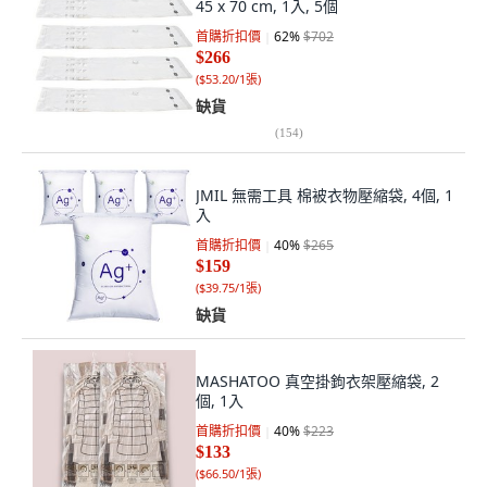
45 x 70 cm, 1入, 5個
首購折扣價
62
%
$702
$266
(
$53.20/1張
)
缺貨
(
154
)
JMIL 無需工具 棉被衣物壓縮袋, 4個, 1
入
首購折扣價
40
%
$265
$159
(
$39.75/1張
)
缺貨
MASHATOO 真空掛鉤衣架壓縮袋, 2
個, 1入
首購折扣價
40
%
$223
$133
(
$66.50/1張
)