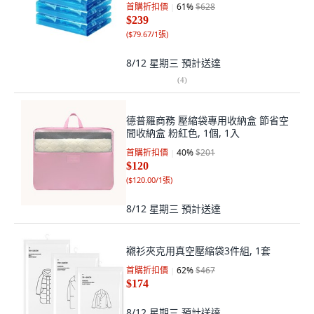
首購折扣價
61
%
$628
$239
(
$79.67/1張
)
8/12 星期三
預計送達
(
4
)
德普羅商務 壓縮袋專用收納盒 節省空
間收納盒 粉紅色, 1個, 1入
首購折扣價
40
%
$201
$120
(
$120.00/1張
)
8/12 星期三
預計送達
襯衫夾克用真空壓縮袋3件組, 1套
首購折扣價
62
%
$467
$174
8/12 星期三
預計送達