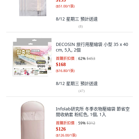
(
$51.00/1張
)
8/12 星期三
預計送達
(
8
)
DECOSIN 旅行用壓縮袋 小型 35 x 40
cm, 5入, 2個
首購折扣價
62
%
$453
$168
(
$16.80/1張
)
8/12 星期三
預計送達
(
47
)
Infolab研究所 冬季衣物壓縮袋 節省空
間收納套 粉紅色, 1個, 1入
首購折扣價
59
%
$312
$126
(
$126.00/1張
)