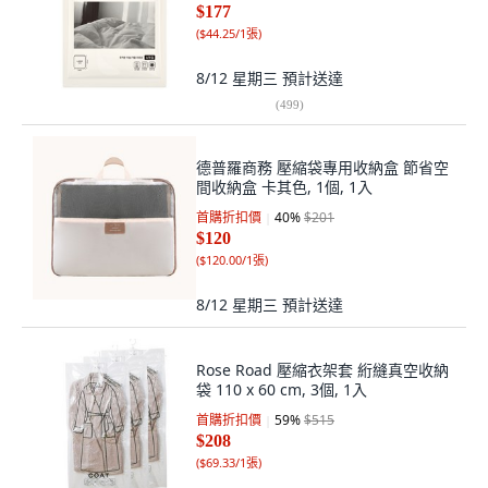
$177
(
$44.25/1張
)
8/12 星期三
預計送達
(
499
)
德普羅商務 壓縮袋專用收納盒 節省空
間收納盒 卡其色, 1個, 1入
首購折扣價
40
%
$201
$120
(
$120.00/1張
)
8/12 星期三
預計送達
Rose Road 壓縮衣架套 絎縫真空收納
袋 110 x 60 cm, 3個, 1入
首購折扣價
59
%
$515
$208
(
$69.33/1張
)