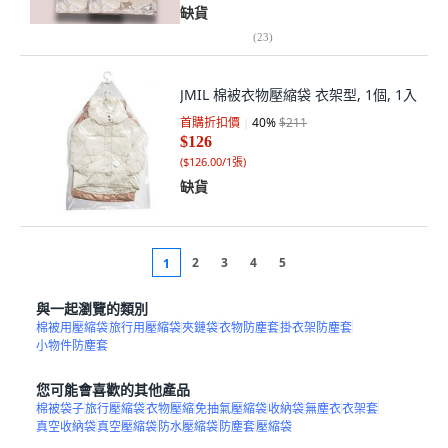
缺貨
(
23
)
JMIL 棉被衣物壓縮袋 衣架型, 1個, 1入
首購折扣價
40
%
$211
$126
(
$126.00/1張
)
缺貨
2
3
4
5
1
與一起瀏覽的類別
棉被用壓縮袋
旅行用壓縮袋
夾鏈袋
衣物防塵套
掛衣架防塵套
小物件防塵套
您可能會喜歡的其他產品
棉被袋子
旅行壓縮袋
衣物壓縮
免抽氣壓縮袋
收納袋
無塵衣
衣架套
真空收納袋
真空壓縮袋
防水壓縮袋
防塵套
壓縮袋