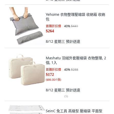
Yehome 衣物整理壓縮袋 收納箱 收納
包
首購折扣價
40
%
$441
$264
8/12 星期三
預計送達
Mashatu 羽絨外套壓縮袋 衣物整理, 2
個, 1入
首購折扣價
40
%
$288
$172
(
$86.00/1張
)
8/12 星期三
預計送達
(
5
)
SeinC 免工具 高級型 壓縮袋 平面型