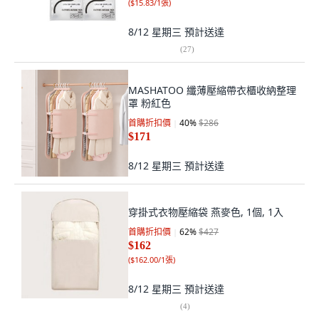
(
$15.83/1張
)
8/12 星期三
預計送達
(
27
)
MASHATOO 纖薄壓縮帶衣櫃收納整理
罩 粉紅色
首購折扣價
40
%
$286
$171
8/12 星期三
預計送達
穿掛式衣物壓縮袋 燕麥色, 1個, 1入
首購折扣價
62
%
$427
$162
(
$162.00/1張
)
8/12 星期三
預計送達
(
4
)