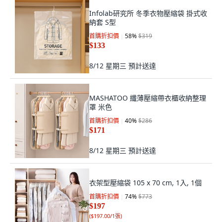
Infolab研究所 冬季衣物壓縮袋 掛式收
納套 S型
首購折扣價
58
%
$319
$133
8/12 星期三
預計送達
MASHATOO 纖薄壓縮帶衣櫃收納整理
罩 米色
首購折扣價
40
%
$286
$171
8/12 星期三
預計送達
衣架型壓縮袋 105 x 70 cm, 1入, 1個
首購折扣價
74
%
$773
$197
(
$197.00/1張
)