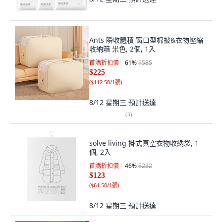
Ants 瞬收體積 窗口型棉被&衣物壓縮
收納箱 米色, 2個, 1入
首購折扣價
61
%
$585
$225
(
$112.50/1張
)
8/12 星期三
預計送達
(
3
)
solve living 掛式真空衣物收納袋, 1
個, 2入
首購折扣價
46
%
$232
$123
(
$61.50/1張
)
8/12 星期三
預計送達