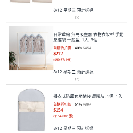
8/12 星期三
預計送達
(
5
)
日常重點 無需吸塵器 衣物衣架型 手動
壓縮袋 一般型, 1入, 3個
首購折扣價
40
%
$454
$272
(
$90.67/1張
)
8/12 星期三
預計送達
(
2
)
掛衣式防塵套壓縮袋 晨曦灰, 1個, 1入
首購折扣價
61
%
$397
$154
(
$154.00/1張
)
8/12 星期三
預計送達