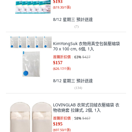
$193
(
$19.30/1張
)
8/12 星期三
預計送達
(
7
)
KimYongSuk 衣物用真空包裝壓縮袋
70 x 100 cm, 6個, 1入
首購折扣價
63
%
$427
$157
(
$26.17/1張
)
8/12 星期三
預計送達
(
134
)
LOVINGLAB 衣架式羽絨衣壓縮袋 衣
物收納套 拉鍊式, 2個, 1入
首購折扣價
58
%
$467
$195
(
$97.50/1張
)