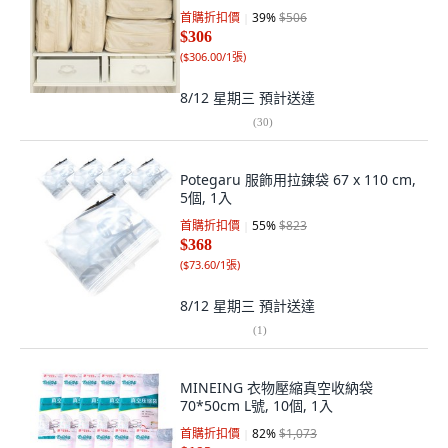
首購折扣價
39
%
$506
$306
(
$306.00/1張
)
8/12 星期三
預計送達
(
30
)
Potegaru 服飾用拉鍊袋 67 x 110 cm,
5個, 1入
首購折扣價
55
%
$823
$368
(
$73.60/1張
)
8/12 星期三
預計送達
(
1
)
MINEING 衣物壓縮真空收納袋
70*50cm L號, 10個, 1入
首購折扣價
82
%
$1,073