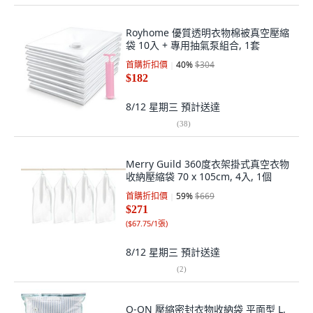
Royhome 優質透明衣物棉被真空壓縮
袋 10入 + 專用抽氣泵組合, 1套
首購折扣價
40
%
$304
$182
8/12 星期三
預計送達
(
38
)
Merry Guild 360度衣架掛式真空衣物
收納壓縮袋 70 x 105cm, 4入, 1個
首購折扣價
59
%
$669
$271
(
$67.75/1張
)
8/12 星期三
預計送達
(
2
)
O-ON 壓縮密封衣物收納袋 平面型 L,