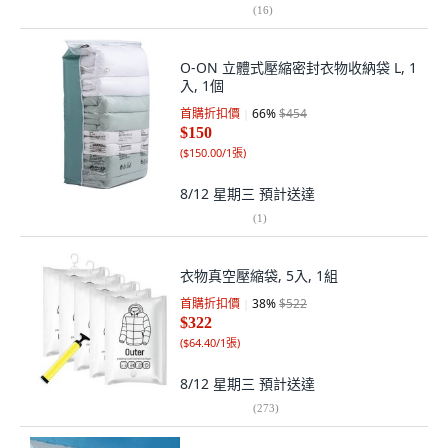
(
16
)
O-ON 立體式壓縮密封衣物收納袋 L, 1
入, 1個
首購折扣價
66
%
$454
$150
(
$150.00/1張
)
8/12 星期三
預計送達
(
1
)
衣物真空壓縮袋, 5入, 1組
首購折扣價
38
%
$522
$322
(
$64.40/1張
)
8/12 星期三
預計送達
(
273
)