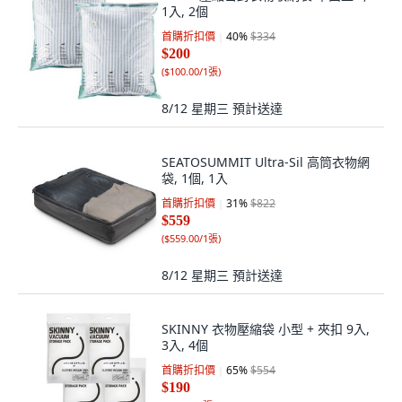
1入, 2個
首購折扣價
40
%
$334
$200
(
$100.00/1張
)
8/12 星期三
預計送達
SEATOSUMMIT Ultra-Sil 高筒衣物網
袋, 1個, 1入
首購折扣價
31
%
$822
$559
(
$559.00/1張
)
8/12 星期三
預計送達
SKINNY 衣物壓縮袋 小型 + 夾扣 9入,
3入, 4個
首購折扣價
65
%
$554
$190