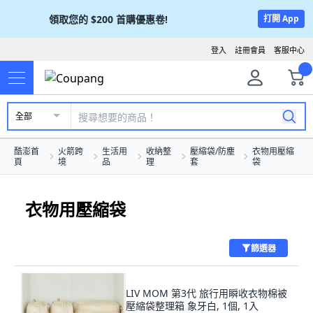
領取您的
$200
首購優惠卷!
打開 App
登入
註冊會員
客服中心
全部
酷澎首
火箭跨
生活用
收納整
壓縮袋/防塵
衣物用壓縮
頁
境
品
理
套
袋
衣物用壓縮袋
篩選器
LIV MOM 第3代 旅行用瞬收衣物棉被
壓縮袋整理箱 象牙白, 1個, 1入