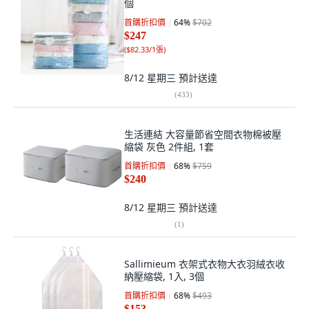
個
首購折扣價
64
%
$702
$247
(
$82.33/1張
)
8/12 星期三
預計送達
(
433
)
生活連結 大容量節省空間衣物棉被壓
縮袋 灰色 2件組, 1套
首購折扣價
68
%
$759
$240
8/12 星期三
預計送達
(
1
)
Sallimieum 衣架式衣物大衣羽絨衣收
納壓縮袋, 1入, 3個
首購折扣價
68
%
$493
$153