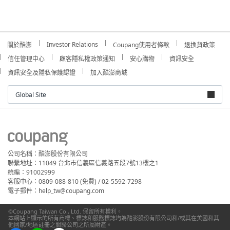
Investor Relations
關於酷澎
Coupang使用者條款
退換貨政策
信任管理中心
顧客隱私權政策通知
安心購物
資訊安全
資訊安全及隱私保護認證
加入酷澎商城
Global Site
公司名稱：酷澎股份有限公司
聯繫地址：11049 台北市信義區信義路五段7號13樓之1
統編：91002999
客服中心：0809-088-810 (免費) / 02-5592-7298
電子郵件：help_tw@coupang.com
©Coupang Taiwan Co., Ltd. 保留所有權利。
本網站上顯示的所有商標、標誌和服務標誌均為酷澎股份有限公司和/或其在美國和其
他國家/地區註冊之關聯公司之所屬財產。