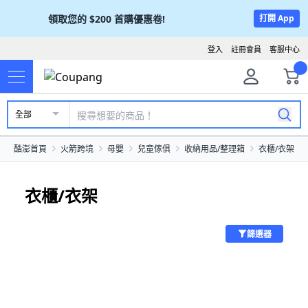
領取您的
$200
首購優惠卷!
打開 App
登入
註冊會員
客服中心
全部
酷澎首頁
火箭跨境
母嬰
兒童傢俱
收納用品/整理箱
衣櫃/衣架
衣櫃/衣架
篩選器