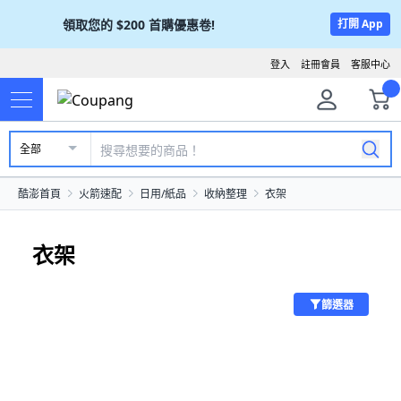
領取您的
$200
首購優惠卷!
打開 App
登入
註冊會員
客服中心
全部
酷澎首頁
火箭速配
日用/紙品
收納整理
衣架
衣架
篩選器