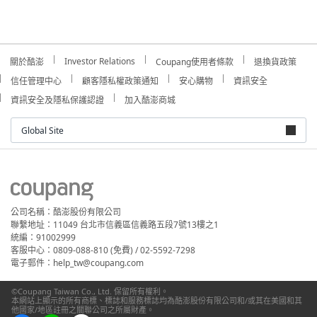
Investor Relations
關於酷澎
Coupang使用者條款
退換貨政策
信任管理中心
顧客隱私權政策通知
安心購物
資訊安全
資訊安全及隱私保護認證
加入酷澎商城
Global Site
公司名稱：酷澎股份有限公司
聯繫地址：11049 台北市信義區信義路五段7號13樓之1
統編：91002999
客服中心：0809-088-810 (免費) / 02-5592-7298
電子郵件：help_tw@coupang.com
©Coupang Taiwan Co., Ltd. 保留所有權利。
本網站上顯示的所有商標、標誌和服務標誌均為酷澎股份有限公司和/或其在美國和其
他國家/地區註冊之關聯公司之所屬財產。