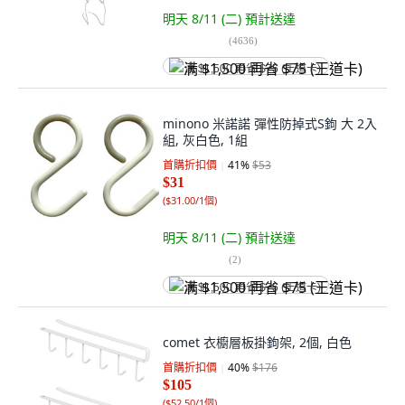
明天 8/11 (二)
預計送達
(
4636
)
满 $1,500 再省 $75 (王道卡)
minono 米諾諾 彈性防掉式S鉤 大 2入
組, 灰白色, 1組
首購折扣價
41
%
$53
$31
(
$31.00/1個
)
明天 8/11 (二)
預計送達
(
2
)
满 $1,500 再省 $75 (王道卡)
comet 衣櫥層板掛鉤架, 2個, 白色
首購折扣價
40
%
$176
$105
(
$52.50/1個
)