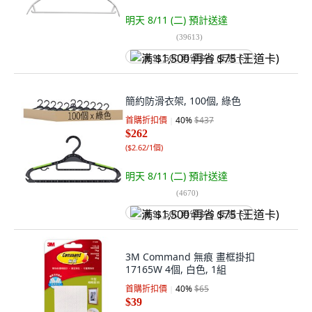
明天 8/11 (二)
預計送達
(
39613
)
满 $1,500 再省 $75 (王道卡)
簡約防滑衣架, 100個, 綠色
首購折扣價
40
%
$437
$262
(
$2.62/1個
)
明天 8/11 (二)
預計送達
(
4670
)
满 $1,500 再省 $75 (王道卡)
3M Command 無痕 畫框掛扣
17165W 4個, 白色, 1組
首購折扣價
40
%
$65
$39