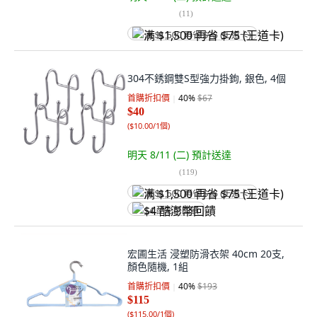
(
11
)
满 $1,500 再省 $75 (王道卡)
304不銹鋼雙S型強力掛鉤, 銀色, 4個
首購折扣價
40
%
$67
$40
(
$10.00/1個
)
明天 8/11 (二)
預計送達
(
119
)
满 $1,500 再省 $75 (王道卡)
$4 酷澎幣回饋
宏圃生活 浸塑防滑衣架 40cm 20支,
顏色隨機, 1組
首購折扣價
40
%
$193
$115
(
$115.00/1個
)