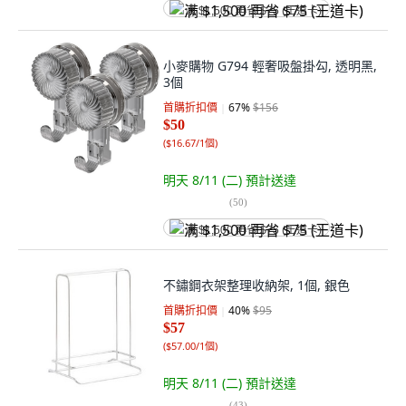
满 $1,500 再省 $75 (王道卡)
小麥購物 G794 輕奢吸盤掛勾, 透明黑,
3個
首購折扣價
67
%
$156
$50
(
$16.67/1個
)
明天 8/11 (二)
預計送達
(
50
)
满 $1,500 再省 $75 (王道卡)
不鏽鋼衣架整理收納架, 1個, 銀色
首購折扣價
40
%
$95
$57
(
$57.00/1個
)
明天 8/11 (二)
預計送達
(
43
)