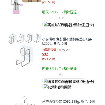
(
$2.10/1個
)
明天 8/11 (二)
預計送達
(
114
)
满 $1,500 再省 $75 (王道卡)
小麥購物 免釘鑽不鏽鋼臉盆掛勾架
L2005, 白色, 6個
首購折扣價
40
%
$54
$32
(
$5.33/1個
)
明天 8/11 (二)
預計送達
(
6
)
满 $1,500 再省 $75 (王道卡)
$2 酷澎幣回饋
吊帶內衣掛架 C092 318g, 銀色, 2個