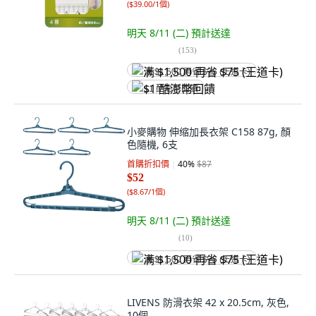
(
$39.00/1個
)
明天 8/11 (二)
預計送達
(
153
)
满 $1,500 再省 $75 (王道卡)
$1 酷澎幣回饋
小麥購物 伸缩加長衣架 C158 87g, 顏
色隨機, 6支
首購折扣價
40
%
$87
$52
(
$8.67/1個
)
明天 8/11 (二)
預計送達
(
10
)
满 $1,500 再省 $75 (王道卡)
LIVENS 防滑衣架 42 x 20.5cm, 灰色,
10個