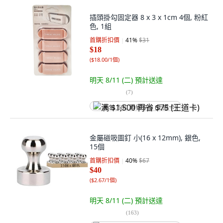
插頭掛勾固定器 8 x 3 x 1cm 4個, 粉紅
色, 1組
首購折扣價
41
%
$31
$18
(
$18.00/1個
)
明天 8/11 (二)
預計送達
(
7
)
满 $1,500 再省 $75 (王道卡)
金屬磁吸圖釘 小(16 x 12mm), 銀色,
15個
首購折扣價
40
%
$67
$40
(
$2.67/1個
)
明天 8/11 (二)
預計送達
(
163
)