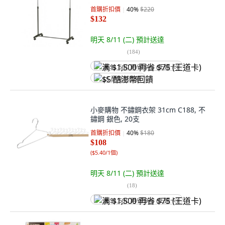
首購折扣價
40
%
$220
$132
明天 8/11 (二)
預計送達
(
184
)
满 $1,500 再省 $75 (王道卡)
$5 酷澎幣回饋
小麥購物 不鏽鋼衣架 31cm C188, 不
鏽鋼 銀色, 20支
首購折扣價
40
%
$180
$108
(
$5.40/1個
)
明天 8/11 (二)
預計送達
(
18
)
满 $1,500 再省 $75 (王道卡)