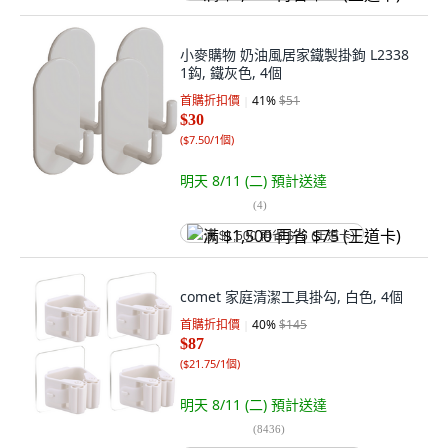
小麥購物 奶油風居家鐵製掛鉤 L2338
1鈎, 鐵灰色, 4個
首購折扣價
41
%
$51
$30
(
$7.50/1個
)
明天 8/11 (二)
預計送達
(
4
)
满 $1,500 再省 $75 (王道卡)
comet 家庭清潔工具掛勾, 白色, 4個
首購折扣價
40
%
$145
$87
(
$21.75/1個
)
明天 8/11 (二)
預計送達
(
8436
)