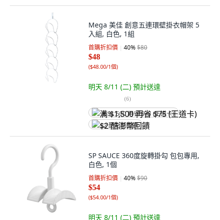
Mega 美佳 創意五連環壁掛衣帽架 5
入組, 白色, 1組
首購折扣價
40
%
$80
$48
(
$48.00/1個
)
明天 8/11 (二)
預計送達
(
6
)
满 $1,500 再省 $75 (王道卡)
$2 酷澎幣回饋
SP SAUCE 360度旋轉掛勾 包包專用,
白色, 1個
首購折扣價
40
%
$90
$54
(
$54.00/1個
)
明天 8/11 (二)
預計送達