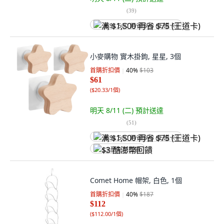
(
39
)
满 $1,500 再省 $75 (王道卡)
小麥購物 實木掛鉤, 星星, 3個
首購折扣價
40
%
$103
$61
(
$20.33/1個
)
明天 8/11 (二)
預計送達
(
51
)
满 $1,500 再省 $75 (王道卡)
$3 酷澎幣回饋
Comet Home 帽架, 白色, 1個
首購折扣價
40
%
$187
$112
(
$112.00/1個
)