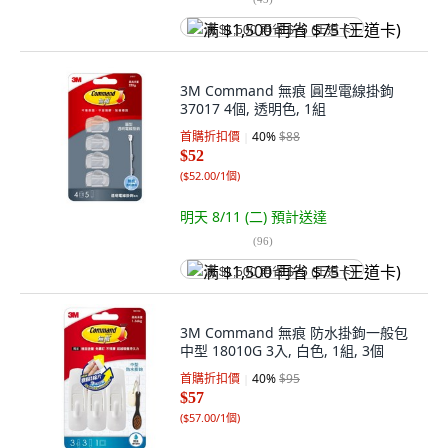
满 $1,500 再省 $75 (王道卡)
3M Command 無痕 圓型電線掛鉤
37017 4個, 透明色, 1組
首購折扣價
40
%
$88
$52
(
$52.00/1個
)
明天 8/11 (二)
預計送達
(
96
)
满 $1,500 再省 $75 (王道卡)
3M Command 無痕 防水掛鉤一般包
中型 18010G 3入, 白色, 1組, 3個
首購折扣價
40
%
$95
$57
(
$57.00/1個
)