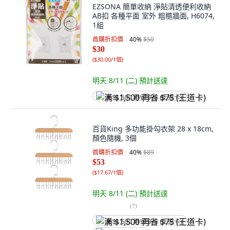
EZSONA 簡單收納 淨貼清透便利收納
AB扣 各種平面 室外 粗糙牆面, H6074,
1組
首購折扣價
40
%
$50
$30
(
$30.00/1個
)
明天 8/11 (二)
預計送達
满 $1,500 再省 $75 (王道卡)
百貨King 多功能掛勾衣架 28 x 18cm,
顏色隨機, 3個
首購折扣價
40
%
$89
$53
(
$17.67/1個
)
明天 8/11 (二)
預計送達
(
7
)
满 $1,500 再省 $75 (王道卡)