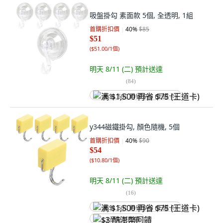
吸盤掛勾 素面款 5個, 全透明, 1組
首購折扣價
40
%
$85
$51
(
$51.00/1個
)
明天 8/11 (二)
預計送達
(
84
)
满 $1,500 再省 $75 (王道卡)
y344磁鐵掛勾, 顏色隨機, 5個
首購折扣價
40
%
$90
$54
(
$10.80/1個
)
明天 8/11 (二)
預計送達
(
16
)
满 $1,500 再省 $75 (王道卡)
$3 酷澎幣回饋