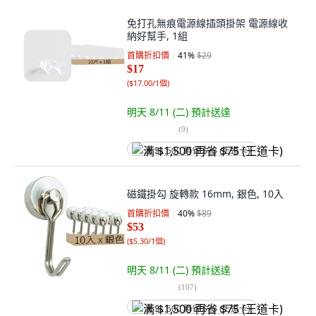
免打孔無痕電源線插頭掛架 電源線收
納好幫手, 1組
首購折扣價
41
%
$29
$17
(
$17.00/1個
)
明天 8/11 (二)
預計送達
(
9
)
满 $1,500 再省 $75 (王道卡)
磁鐵掛勾 旋轉款 16mm, 銀色, 10入
首購折扣價
40
%
$89
$53
(
$5.30/1個
)
明天 8/11 (二)
預計送達
(
107
)
满 $1,500 再省 $75 (王道卡)