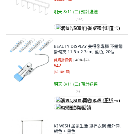
明天 8/11 (二)
預計送達
(
343
)
满 $1,500 再省 $75 (王道卡)
BEAUTY DISPLAY 美得像專櫃 不鏽鋼
掛勾夾 11.5 x 2.3cm, 藍色, 20個
首購折扣價
40
%
$71
$42
(
$2.10/1個
)
明天 8/11 (二)
預計送達
(
4
)
满 $1,500 再省 $75 (王道卡)
$2 酷澎幣回饋
KI WISH 居家生活 單桿衣架 無外伸,
銀色 + 黑色