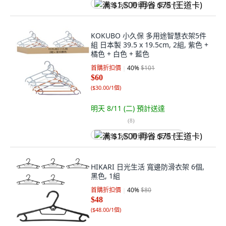
满 $1,500 再省 $75 (王道卡)
KOKUBO 小久保 多用途智慧衣架5件
組 日本製 39.5 x 19.5cm, 2組, 紫色 +
橘色 + 白色 + 藍色
首購折扣價
40
%
$101
$60
(
$30.00/1個
)
明天 8/11 (二)
預計送達
(
8
)
满 $1,500 再省 $75 (王道卡)
HIKARI 日光生活 寬邊防滑衣架 6個,
黑色, 1組
首購折扣價
40
%
$80
$48
(
$48.00/1個
)