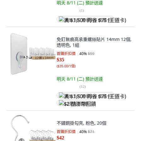
明天 8/11 (二)
預計送達
(
1
)
满 $1,500 再省 $75 (王道卡)
免釘無痕高承重螺絲貼片 14mm 12個,
透明色, 1組
首購折扣價
40
%
$59
$35
(
$35.00/1個
)
明天 8/11 (二)
預計送達
(
12
)
满 $1,500 再省 $75 (王道卡)
$2 酷澎幣回饋
不鏽鋼掛勾夾, 粉色, 20個
首購折扣價
40
%
$71
$42