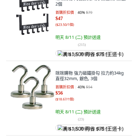
2個
首購折扣價
40
%
$79
$47
(
$23.50/1個
)
明天 8/11 (二)
預計送達
(
215
)
满 $1,500 再省 $75 (王道卡)
咪咪購物 強力磁鐵掛勾 拉力約34kg
直徑32mm, 銀色, 3個
首購折扣價
40
%
$94
$56
(
$18.67/1個
)
明天 8/11 (二)
預計送達
(
23
)
满 $1,500 再省 $75 (王道卡)