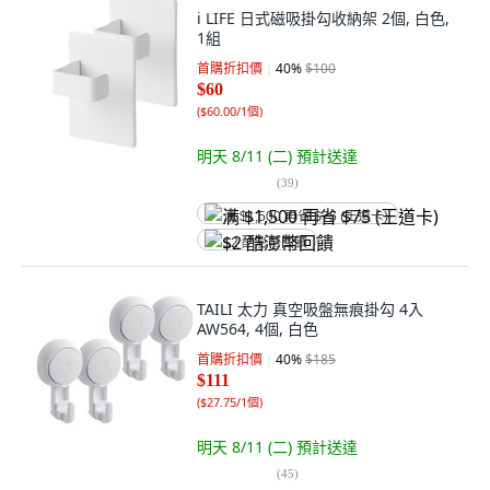
i LIFE 日式磁吸掛勾收納架 2個, 白色,
1組
首購折扣價
40
%
$100
$60
(
$60.00/1個
)
明天 8/11 (二)
預計送達
(
39
)
满 $1,500 再省 $75 (王道卡)
$2 酷澎幣回饋
TAILI 太力 真空吸盤無痕掛勾 4入
AW564, 4個, 白色
首購折扣價
40
%
$185
$111
(
$27.75/1個
)
明天 8/11 (二)
預計送達
(
45
)