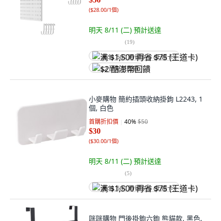
(
$28.00/1個
)
明天 8/11 (二)
預計送達
(
19
)
满 $1,500 再省 $75 (王道卡)
$2 酷澎幣回饋
小麥購物 簡約插頭收納掛鉤 L2243, 1
個, 白色
首購折扣價
40
%
$50
$30
(
$30.00/1個
)
明天 8/11 (二)
預計送達
(
5
)
满 $1,500 再省 $75 (王道卡)
咪咪購物 門後掛鉤六鉤 熊貓款, 黑色,