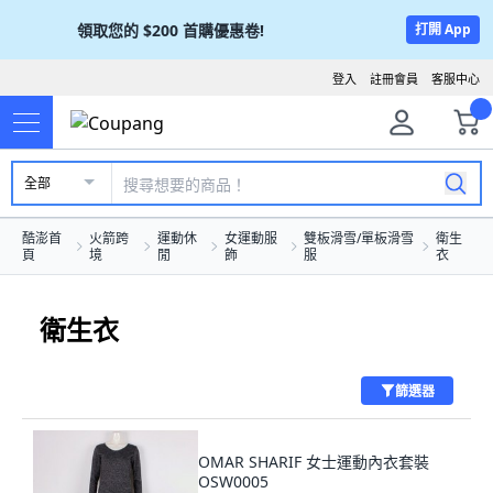
領取您的
$200
首購優惠卷!
打開 App
登入
註冊會員
客服中心
全部
酷澎首
火箭跨
運動休
女運動服
雙板滑雪/單板滑雪
衛生
頁
境
閒
飾
服
衣
衛生衣
篩選器
OMAR SHARIF 女士運動內衣套裝
OSW0005