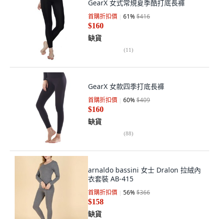
GearX 女式常規夏季酷打底長褲
首購折扣價
61
%
$416
$160
缺貨
(
11
)
GearX 女款四季打底長褲
首購折扣價
60
%
$409
$160
缺貨
(
88
)
arnaldo bassini 女士 Dralon 拉絨內
衣套裝 AB-415
首購折扣價
56
%
$366
$158
缺貨