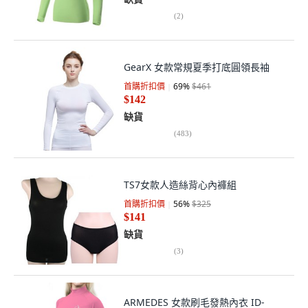
(
2
)
GearX 女款常規夏季打底圓領長袖
首購折扣價
69
%
$461
$142
缺貨
(
483
)
TS7女款人造絲背心內褲組
首購折扣價
56
%
$325
$141
缺貨
(
3
)
ARMEDES 女款刷毛發熱內衣 ID-