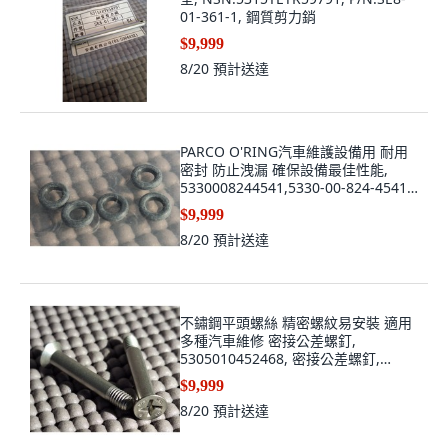
01-361-1, 鋼質剪力銷
$9,999
8/20
預計送達
PARCO O'RING汽車維護設備用 耐用
密封 防止洩漏 確保設備最佳性能,
5330008244541,5330-00-824-4541
5331-00-292-0577, MS28775-007,
$9,999
墊圈/O型環/膠圈
8/20
預計送達
不鏽鋼平頭螺絲 精密螺紋易安裝 適用
多種汽車維修 密接公差螺釘,
5305010452468, 密接公差螺釘,
NAS1153E15
$9,999
8/20
預計送達