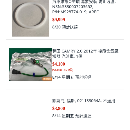
汽車維護O型環 易於安裝 防止洩漏,
NSN:5330007203652,
P/N:MS28774-019, AREO
$9,999
8/20
預計送達
豐田 CAMRY 2.0 2012年 後段含氧感
知器 汽油車, 1個
$4,100
(
$4100.00/1個
)
8/14 星期五
預計送達
節氣門, 福斯, 021133064A, 不適用
$3,800
8/14 星期五
預計送達