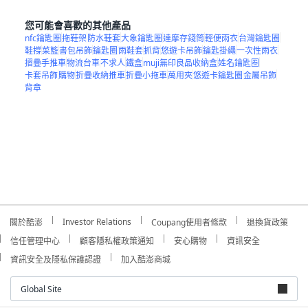
您可能會喜歡的其他產品
nfc鑰匙圈
拖鞋架
防水鞋套
大象鑰匙圈
達摩存錢筒
輕便雨衣
台灣鑰匙圈
鞋撐
菜籃
書包吊飾
鑰匙圈
雨鞋套
抓背
悠遊卡吊飾
鑰匙掛繩
一次性雨衣
摺疊手推車
物流台車
不求人
鐵盒
muji無印良品收納盒
姓名鑰匙圈
卡套吊飾
購物
折疊收納推車
折疊小拖車
萬用夾
悠遊卡鑰匙圈
金屬吊飾
背章
Investor Relations
關於酷澎
Coupang使用者條款
退換貨政策
信任管理中心
顧客隱私權政策通知
安心購物
資訊安全
資訊安全及隱私保護認證
加入酷澎商城
Global Site