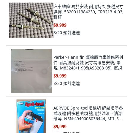
汽車維修 易於安裝 耐用持久 多種尺寸
選擇, 5320011384239, CR3213-4-03,
鉚釘
$9,999
8/20
預計送達
Parker-Hannifin 氟橡膠汽車維修密封
件 耐高溫耐腐蝕 尺寸精確易安裝, 軍
規, M83248/1-905(AS3208-05), 軍規
$9,999
8/20
預計送達
AERVOE Spra-tool噴槍組 輕鬆噴塗各
式液體 附多種噴頭 適用於油漆、清潔
劑等, NSN:4940008036444, MIL-S-
22805/C-8209, 噴漆組合件
$9,999