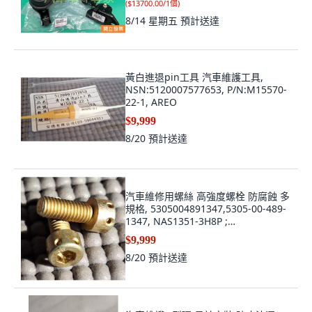
(
$13700.00/1個
)
8/14 星期五
預計送達
黃白進退pin工具 汽車維護工具,
NSN:5120007577653, P/N:M15570-
22-1, AREO
$9,999
8/20
預計送達
汽車維修用螺絲 高強度螺栓 防腐蝕 多
規格, 5305004891347,5305-00-489-
1347, NAS1351-3H8P ;
NAS13513H8P, 螺桿
$9,999
8/20
預計送達