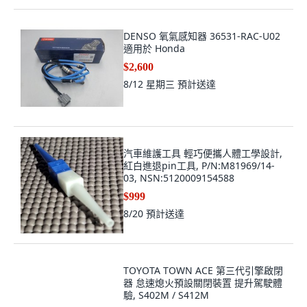
DENSO 氧氣感知器 36531-RAC-U02
適用於 Honda
$2,600
8/12 星期三
預計送達
汽車維護工具 輕巧便攜人體工學設計,
紅白進退pin工具, P/N:M81969/14-
03, NSN:5120009154588
$999
8/20
預計送達
TOYOTA TOWN ACE 第三代引擎啟閉
器 怠速熄火預設關閉裝置 提升駕駛體
驗, S402M / S412M