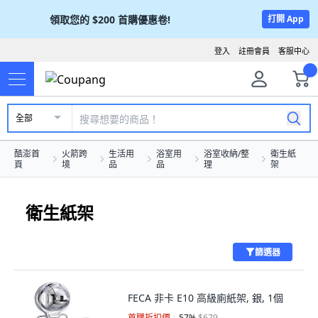
領取您的
$200
首購優惠卷!
打開 App
登入
註冊會員
客服中心
全部
酷澎首
火箭跨
生活用
浴室用
浴室收納/整
衛生紙
頁
境
品
品
理
架
衛生紙架
篩選器
FECA 非卡 E10 高級廁紙架, 銀, 1個
首購折扣價
57
%
$679