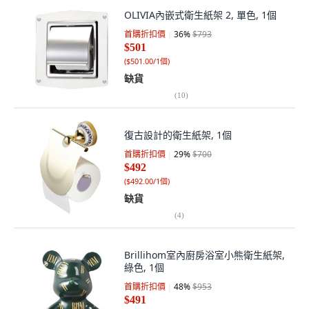
OLIVIA內嵌式衛生紙架 2, 單色, 1個
首購折扣價
36
%
$793
$501
(
$501.00/1個
)
缺貨
(
10
)
復古設計的衛生紙架, 1個
首購折扣價
29
%
$700
$492
(
$492.00/1個
)
缺貨
(
4
)
Brillihom室內廚房浴室小熊衛生紙架,
綠色, 1個
首購折扣價
48
%
$953
$491