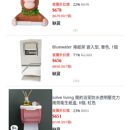
首購折扣價
22
%
$878
$678
(
$678.00/1個
)
缺貨
(
1
)
Bluewater 捲紙架 嵌入型, 單色, 1個
首購折扣價
71
%
$2,303
$656
(
$656.00/1個
)
缺貨
(
10
)
solve living 簡約浴室防水透明壓克力
捲筒衛生紙盒, 6個, 紅色
首購折扣價
23
%
$851
$651
(
$108.50/1個
)
缺貨