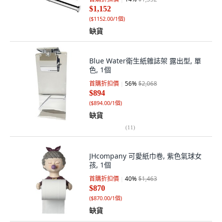
$1,152
(
$1152.00/1個
)
缺貨
Blue Water衛生紙雜誌架 露出型, 單
色, 1個
首購折扣價
56
%
$2,068
$894
(
$894.00/1個
)
缺貨
(
11
)
JHcompany 可愛紙巾卷, 紫色氣球女
孩, 1個
首購折扣價
40
%
$1,463
$870
(
$870.00/1個
)
缺貨