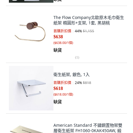
The Flow Company北歐原木毛巾衛生
紙架 橢圓形+支架, 1套, 黑胡桃
首購折扣價
44
%
$1,155
$638
(
$638.00/1個
)
缺貨
(
1
)
衛生紙架, 銀色, 1入
首購折扣價
24
%
$818
$618
(
$618.00/1個
)
缺貨
American Standard 不鏽鋼置物架雙
層衛生紙架 FH1060-0KAK450AW, 緞