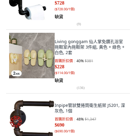
$728
(
$728.00/1個
)
缺貨
(
9
)
Living gonggam 仙人掌免鑽孔浴室
拖鞋室內拖鞋架 3件組, 黃色 + 綠色 +
白色, 2套
首購折扣價
40
%
$381
$228
(
$114.00/1個
)
缺貨
(
136
)
Inpipe管狀雙捲筒衛生紙架 JS201, 深
灰色, 1個
首購折扣價
48
%
$1,347
$690
(
$690.00/1個
)