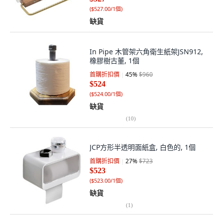
(
$527.00/1個
)
缺貨
In Pipe 木管架六角衛生紙架JSN912,
橡膠樹古董, 1個
首購折扣價
45
%
$960
$524
(
$524.00/1個
)
缺貨
(
10
)
JCP方形半透明面紙盒, 白色的, 1個
首購折扣價
27
%
$723
$523
(
$523.00/1個
)
缺貨
(
1
)