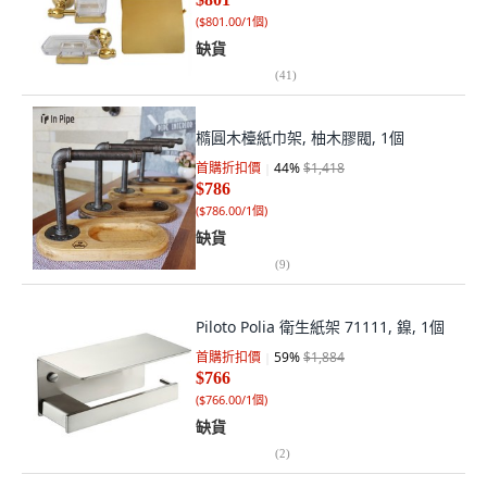
(
$801.00/1個
)
缺貨
(
41
)
橢圓木檯紙巾架, 柚木膠閥, 1個
首購折扣價
44
%
$1,418
$786
(
$786.00/1個
)
缺貨
(
9
)
Piloto Polia 衛生紙架 71111, 鎳, 1個
首購折扣價
59
%
$1,884
$766
(
$766.00/1個
)
缺貨
(
2
)