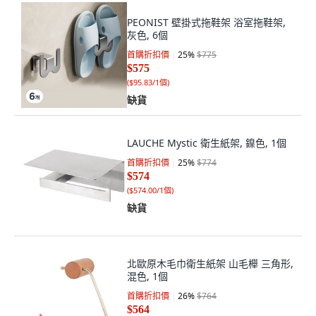
PEONIST 壁掛式拖鞋架 浴室拖鞋架,
灰色, 6個
首購折扣價
25
%
$775
$575
(
$95.83/1個
)
缺貨
LAUCHE Mystic 衛生紙架, 鎳色, 1個
首購折扣價
25
%
$774
$574
(
$574.00/1個
)
缺貨
北歐原木毛巾衛生紙架 山毛櫸 三角形,
混色, 1個
首購折扣價
26
%
$764
$564