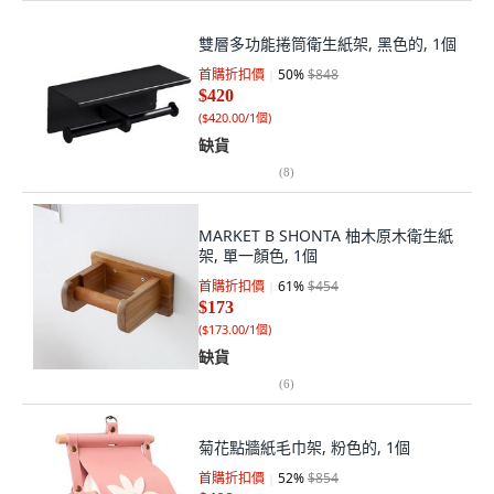
雙層多功能捲筒衛生紙架, 黑色的, 1個
首購折扣價
50
%
$848
$420
(
$420.00/1個
)
缺貨
(
8
)
MARKET B SHONTA 柚木原木衛生紙
架, 單一顏色, 1個
首購折扣價
61
%
$454
$173
(
$173.00/1個
)
缺貨
(
6
)
菊花點牆紙毛巾架, 粉色的, 1個
首購折扣價
52
%
$854