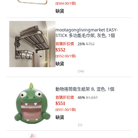
(
$564.00/1個
)
缺貨
mootagonglivingmarket EASY-
STICK 多功能毛巾架, 灰色, 1個
首購折扣價
26
%
$752
$552
(
$552.00/1個
)
缺貨
(
54
)
動物捲筒衛生紙架 B, 混色, 1個
首購折扣價
46
%
$1,037
$551
(
$551.00/1個
)
缺貨
(
1
)