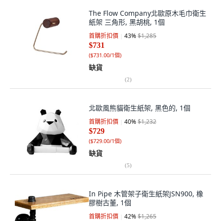
The Flow Company北歐原木毛巾衛生
紙架 三角形, 黑胡桃, 1個
首購折扣價
43
%
$1,285
$731
(
$731.00/1個
)
缺貨
(
2
)
北歐風熊貓衛生紙架, 黑色的, 1個
首購折扣價
40
%
$1,232
$729
(
$729.00/1個
)
缺貨
(
5
)
In Pipe 木管架子衛生紙架JSN900, 橡
膠樹古董, 1個
首購折扣價
42
%
$1,265