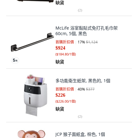
缺貨
(
2
)
McLife 浴室黏貼式免打孔毛巾架
60cm, 5個, 黑色
首購折扣價
17
%
$1,124
$924
(
$184.80/1個
)
缺貨
多功能衛生紙架, 黑色的, 1個
首購折扣價
40
%
$377
$226
(
$226.00/1個
)
缺貨
(
2
)
JCP 猴子面紙盒, 棕色, 1個