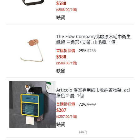
$588
(
$588.00/1個
)
缺貨
The Flow Company北歐原木毛巾衛生
紙架 三角形+支架, 山毛櫸, 1個
首購折扣價
25
%
$788
$588
(
$588.00/1個
)
缺貨
Articolo 浴室專用紙巾收納置物架, acl
綠色 2 層, 1個
首購折扣價
72
%
$747
$207
(
$207.00/1個
)
缺貨
(
467
)