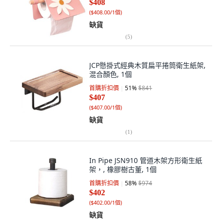
$408
(
$408.00/1個
)
缺貨
(
5
)
JCP懸掛式經典木質扁平捲筒衛生紙架,
混合顏色, 1個
首購折扣價
51
%
$841
$407
(
$407.00/1個
)
缺貨
(
1
)
In Pipe JSN910 管道木架方形衛生紙
架，, 橡膠樹古董, 1個
首購折扣價
58
%
$974
$402
(
$402.00/1個
)
缺貨