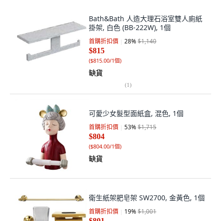
Bath&Bath 人造大理石浴室雙人廁紙
掛架, 白色 (BB-222W), 1個
首購折扣價
28
%
$1,140
$815
(
$815.00/1個
)
缺貨
(
1
)
可愛少女髮型面紙盒, 混色, 1個
首購折扣價
53
%
$1,715
$804
(
$804.00/1個
)
缺貨
衛生紙架肥皂架 SW2700, 金黃色, 1個
首購折扣價
19
%
$1,001
$801