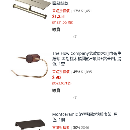
面髮絲紋
首購折扣價
13
%
$1,451
$1,251
(
$1251.00/1個
)
缺貨
(
2
)
The Flow Company北歐原木毛巾衛生
紙架 黑胡桃木橢圓形+螺絲+黏著劑, 混
色, 1套
首購折扣價
45
%
$1,095
$593
(
$593.00/1個
)
缺貨
(
1
)
Montceramic 浴室運動型紙巾架, 黑
色, 1個
首購折扣價
30
%
$846