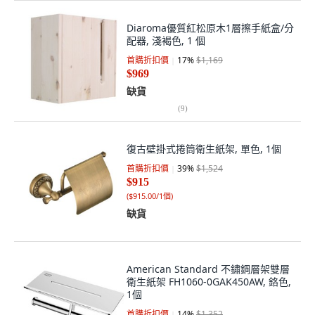
Diaroma優質紅松原木1層擦手紙盒/分
配器, 淺褐色, 1 個
首購折扣價
17
%
$1,169
$969
缺貨
(
9
)
復古壁掛式捲筒衛生紙架, 單色, 1個
首購折扣價
39
%
$1,524
$915
(
$915.00/1個
)
缺貨
American Standard 不鏽鋼層架雙層
衛生紙架 FH1060-0GAK450AW, 鉻色,
1個
首購折扣價
14
%
$1,352