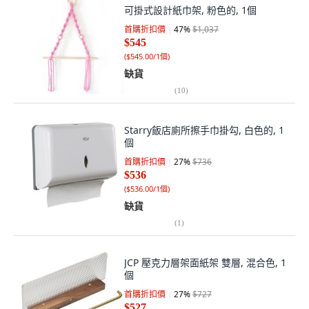
可掛式設計紙巾架, 粉色的, 1個
首購折扣價
47
%
$1,037
$545
(
$545.00/1個
)
缺貨
(
10
)
Starry飯店廁所擦手巾掛勾, 白色的, 1
個
首購折扣價
27
%
$736
$536
(
$536.00/1個
)
缺貨
(
1
)
JCP 壓克力層架面紙架 雙層, 混合色, 1
個
首購折扣價
27
%
$727
$527