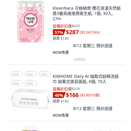
KleanNara 可綠納樂 櫻花浪漫天然紙
漿3層高級捲筒衛生紙, 1個, 30入,
27m
首購折扣價
$679
$287
57
%
(
$3.54/10m
)
運費 $195
8/12 星期三
預計送達
WOW免運
(
16020
)
KIMHOME Daily At 抽取式純棉洗臉
巾 拋棄式美容面紙, 6個, 70入
首購折扣價
$278
$166
40
%
(
$3.95/10張
)
運費 $195
8/12 星期三
預計送達
WOW免運