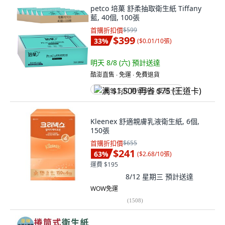
petco 培菓 舒柔抽取衛生紙 Tiffany
藍, 40個, 100張
首購折扣價
$599
$399
33
%
(
$0.01/10張
)
明天 8/8 (六)
預計送達
酷澎直售 ∙ 免運 ∙ 免費退貨
满 $1,500 再省 $75 (王道卡)
Kleenex 舒適親膚乳液衛生紙, 6個,
150張
首購折扣價
$655
$241
63
%
(
$2.68/10張
)
運費 $195
8/12 星期三
預計送達
WOW免運
(
1508
)