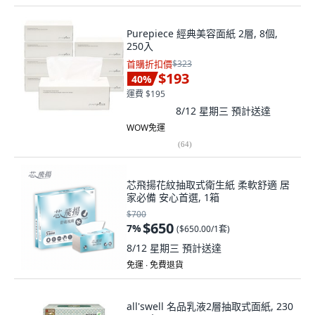
Purepiece 經典美容面紙 2層, 8個,
250入
首購折扣價
$323
$193
40
%
運費 $195
8/12 星期三
預計送達
WOW免運
(
64
)
芯飛揚花紋抽取式衛生紙 柔軟舒適 居
家必備 安心首選, 1箱
$700
$650
7
%
(
$650.00/1套
)
8/12 星期三
預計送達
免運 ∙ 免費退貨
all'swell 名品乳液2層抽取式面紙, 230