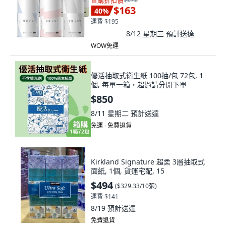
首購折扣價
$163
40
%
運費 $195
8/12 星期三
預計送達
WOW免運
優活抽取式衛生紙 100抽/包 72包, 1
個, 每單一箱，超過請分開下單
$850
8/11 星期二
預計送達
免運 ∙ 免費退貨
Kirkland Signature 超柔 3層抽取式
面紙, 1個, 貨運宅配, 15
$494
(
$329.33/10張
)
運費 $141
8/19
預計送達
免費退貨