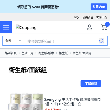
領取您的
$200
首購優惠卷!
打開 App
登入
註冊會員
客服中心
全部
酷澎首頁
生活日用
衛生紙/紙巾
衛生紙
衛生紙/面紙組
衛生紙/面紙組
篩選器
Saengong 生活工作所 纖薄臉部紙巾
2層 60抽 x 6款套組, 1套
$272