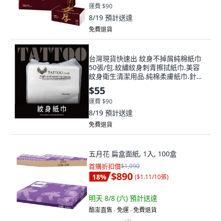
運費 $90
8/19
預計送達
免費退貨
台灣現貨快速出 紋身不掉屑純棉紙巾
50張/包.紋繡紋身刺青擦拭紙巾.美容
紋身衛生清潔用品.純棉柔膚紙巾.針不
卡紙屑紙巾, 1個, 50張 / 包, 50張 / 包
$55
運費 $90
8/19
預計送達
免費退貨
五月花 扁盒面紙, 1入, 100盒
首購折扣價
$1,090
$890
18
%
(
$1.11/10張
)
明天 8/8 (六)
預計送達
酷澎直售 ∙ 免運 ∙ 免費退貨