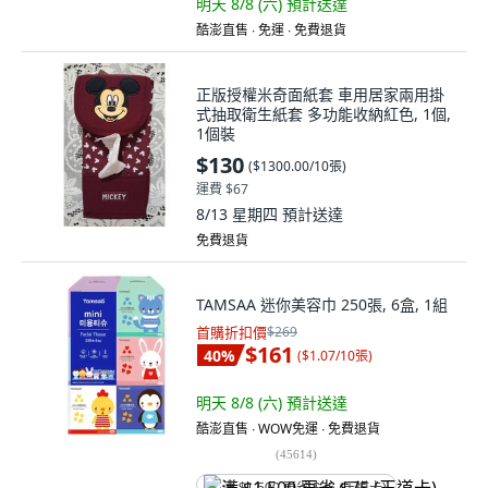
明天 8/8 (六)
預計送達
酷澎直售 ∙ 免運 ∙ 免費退貨
正版授權米奇面紙套 車用居家兩用掛
式抽取衛生紙套 多功能收納紅色, 1個,
1個裝
$130
(
$1300.00/10張
)
運費 $67
8/13 星期四
預計送達
免費退貨
TAMSAA 迷你美容巾 250張, 6盒, 1組
首購折扣價
$269
$161
40
%
(
$1.07/10張
)
明天 8/8 (六)
預計送達
酷澎直售 ∙ WOW免運 ∙ 免費退貨
(
45614
)