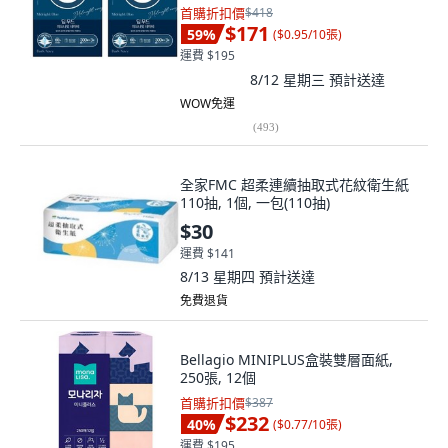
首購折扣價
$418
$171
59
%
(
$0.95/10張
)
運費 $195
8/12 星期三
預計送達
WOW免運
(
493
)
全家FMC 超柔連續抽取式花紋衛生紙
110抽, 1個, 一包(110抽)
$30
運費 $141
8/13 星期四
預計送達
免費退貨
Bellagio MINIPLUS盒裝雙層面紙,
250張, 12個
首購折扣價
$387
$232
40
%
(
$0.77/10張
)
運費 $195