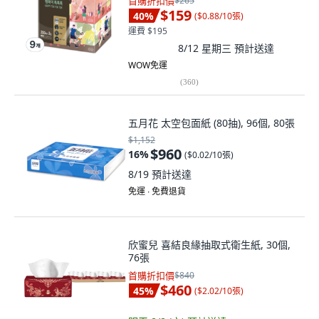
首購折扣價
$265
$159
40
%
(
$0.88/10張
)
運費 $195
8/12 星期三
預計送達
WOW免運
(
360
)
五月花 太空包面紙 (80抽), 96個, 80張
$1,152
$960
16
%
(
$0.02/10張
)
8/19
預計送達
免運 ∙ 免費退貨
欣蜜兒 喜結良緣抽取式衛生紙, 30個,
76張
首購折扣價
$840
$460
45
%
(
$2.02/10張
)