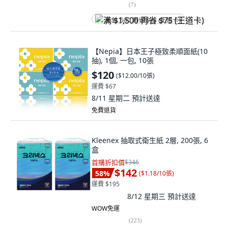
(
7
)
满 $1,500 再省 $75 (王道卡)
【Nepia】日本王子極致柔順面紙(10
抽), 1個, 一包, 10張
$120
(
$12.00/10張
)
運費 $67
8/11 星期二
預計送達
免費退貨
Kleenex 抽取式衛生紙 2層, 200張, 6
盒
首購折扣價
$346
$142
58
%
(
$1.18/10張
)
運費 $195
8/12 星期三
預計送達
WOW免運
(
223
)