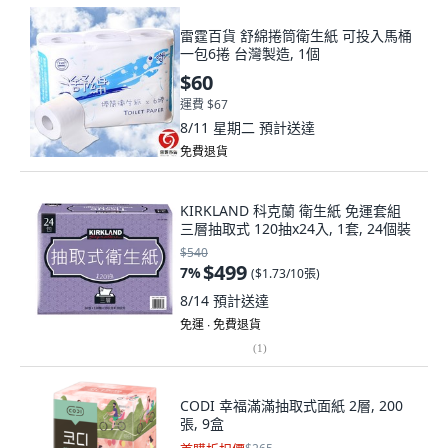
雷霆百貨 舒綿捲筒衛生紙 可投入馬桶
一包6捲 台灣製造, 1個
$60
運費 $67
8/11 星期二
預計送達
免費退貨
KIRKLAND 科克蘭 衛生紙 免運套組
三層抽取式 120抽x24入, 1套, 24個裝
$540
$499
7
%
(
$1.73/10張
)
8/14
預計送達
免運 ∙ 免費退貨
(
1
)
CODI 幸福滿滿抽取式面紙 2層, 200
張, 9盒