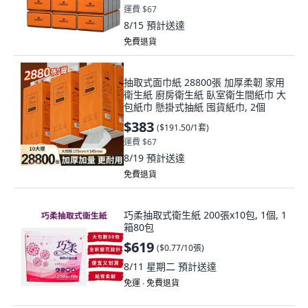
運費 $67
8/15
預計送達
免費退貨
抽取式面巾紙 28800張 加厚柔韌 家用
衛生紙 廚房衛生紙 臥室衛生間紙巾 大
包紙巾 懸掛式抽紙 囤貨紙巾, 2個
$383
(
$191.50/1套
)
運費 $67
8/19
預計送達
免費退貨
巧柔抽取式衛生紙 200張x10包, 1個, 1
箱80包
$619
(
$0.77/10張
)
8/11 星期二
預計送達
免運 ∙ 免費退貨