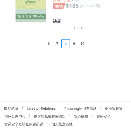
$185
40
%
(
$1.71/10張
)
缺貨
(
1994
)
6
7
9
10
8
Investor Relations
關於酷澎
Coupang使用者條款
退換貨政策
信任管理中心
顧客隱私權政策通知
安心購物
資訊安全
資訊安全及隱私保護認證
加入酷澎商城