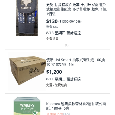
史努比 菱格紋面紙套 車用居家兩用掛
式抽取衛生紙套 多功能收納 藍色, 1個,
1個裝
$130
(
$1300.00/10張
)
運費 $67
8/13 星期四
預計送達
免費退貨
(
1
)
優活 Livi Smart 抽取式衛生紙 100抽
10包10袋/箱, 1個
$1,200
8/11 星期二
預計送達
免運 ∙ 免費退貨
Kleenex 經典柔軟森林香2層抽取式面
紙, 180張, 6盒
首購折扣價
$309