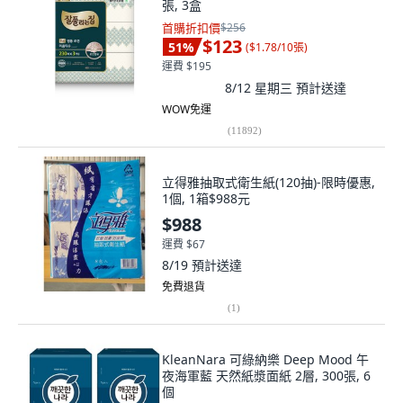
張, 3盒
首購折扣價
$256
$123
51
%
(
$1.78/10張
)
運費 $195
8/12 星期三
預計送達
WOW免運
(
11892
)
立得雅抽取式衛生紙(120抽)-限時優惠,
1個, 1箱$988元
$988
運費 $67
8/19
預計送達
免費退貨
(
1
)
KleanNara 可綠納樂 Deep Mood 午
夜海軍藍 天然紙漿面紙 2層, 300張, 6
個