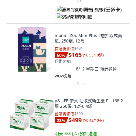
(
7
)
满 $1,500 再省 $75 (王道卡)
$5 酷澎幣回饋
mona LISa. Mini Plus 2層抽取式面
紙, 250張, 12盒
首購折扣價
$421
$165
60
%
(
$0.55/10張
)
運費 $195
8/12 星期三
預計送達
WOW免運
(
135
)
p&LiFE 奈芙 抽取式衛生紙 PL-168 2
層 250張, 12包, 4袋
首購折扣價
$699
$499
28
%
(
$0.42/10張
)
明天 8/8 (六)
預計送達