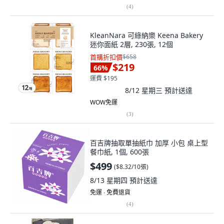
(
4
)
KleanNara 可綠納樂 Keena Bakery
迷你面紙 2層, 230張, 12個
首購折扣價
$658
$219
66
%
運費 $195
8/12 星期三
預計送達
WOW免運
(
3
)
百吉牌抽取單抽紙巾 加厚 小包 桌上型
餐巾紙, 1個, 600張
$499
(
$8.32/10張
)
8/13 星期四
預計送達
免運 ∙ 免費退貨
(
4
)