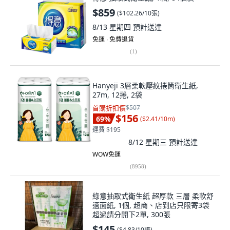
$859
(
$102.26/10張
)
8/13 星期四
預計送達
免運 ∙ 免費退貨
(
1
)
Hanyeji 3層柔軟壓紋捲筒衛生紙,
27m, 12捲, 2袋
首購折扣價
$507
$156
69
%
(
$2.41/10m
)
運費 $195
8/12 星期三
預計送達
WOW免運
(
8958
)
綠意抽取式衛生紙 超厚款 三層 柔軟舒
適面紙, 1個, 超商、店到店只限寄3袋
超過請分開下2單, 300張
$145
(
$4.83/10張
)