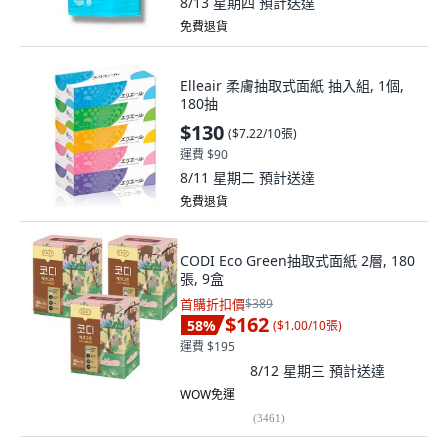
8/13 星期四
預計送達
免費退貨
Elleair 柔膚抽取式面紙 抽入組, 1個,
180抽
$130
(
$7.22/10張
)
運費 $90
8/11 星期二
預計送達
免費退貨
CODI Eco Green抽取式面紙 2層, 180
張, 9盒
首購折扣價
$389
$162
58
%
(
$1.00/10張
)
運費 $195
8/12 星期三
預計送達
WOW免運
(
3461
)