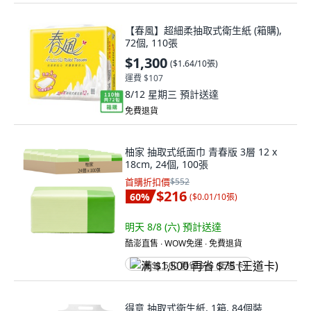
【春風】超細柔抽取式衛生紙 (箱購),
72個, 110張
$1,300
(
$1.64/10張
)
運費 $107
8/12 星期三
預計送達
免費退貨
柚家 抽取式纸面巾 青春版 3層 12 x
18cm, 24個, 100張
首購折扣價
$552
$216
60
%
(
$0.01/10張
)
明天 8/8 (六)
預計送達
酷澎直售 ∙ WOW免運 ∙ 免費退貨
满 $1,500 再省 $75 (王道卡)
得意 抽取式衛生紙, 1箱, 84個裝