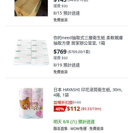
運費 $90
8/15
預計送達
免費退貨
你的need抽取式三層衛生紙 柔軟親膚
抽取方便 居家辦公皆宜, 1箱
$769
(
$769.00/1套
)
運費 $90
8/19
預計送達
免費退貨
日本 HAYASHI 印花滾筒衛生紙, 30m,
4捲, 1袋
首購折扣價
$188
$112
40
%
(
$9.33/10m
)
明天 8/8 (六)
預計送達
酷澎直售 ∙ WOW免運 ∙ 免費退貨