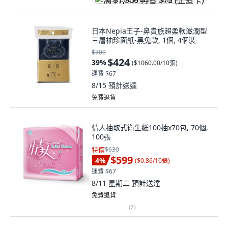
满 $1,500 再省 $75 (王道卡)
日本Nepia王子-鼻貴族超柔軟滋潤型
三層袖珍面紙-黑兔款, 1個, 4個裝
$700
$424
39
%
(
$1060.00/10張
)
運費 $67
8/15
預計送達
免費退貨
情人抽取式衛生紙100抽x70包, 70個,
100張
特價
$630
$599
4
%
(
$0.86/10張
)
運費 $67
8/11 星期二
預計送達
免費退貨
(
2
)