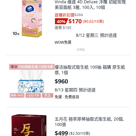
Vinda 維達 4D Deluxe 浮雕 初綻玫瑰
美容面紙 3層, 100入, 10個
首購折扣價
$284
$170
40
%
(
$0.02/10張
)
運費 $195
8/12 星期三
預計送達
WOW免運
(
104
)
優活抽取式衛生紙 100抽 箱購 原生紙
漿, 1個
$960
8/13 星期四
預計送達
免運 ∙ 免費退貨
五月花 極萃厚棒抽取式衛生紙, 20個,
100張
$499
(
$2.50/10張
)