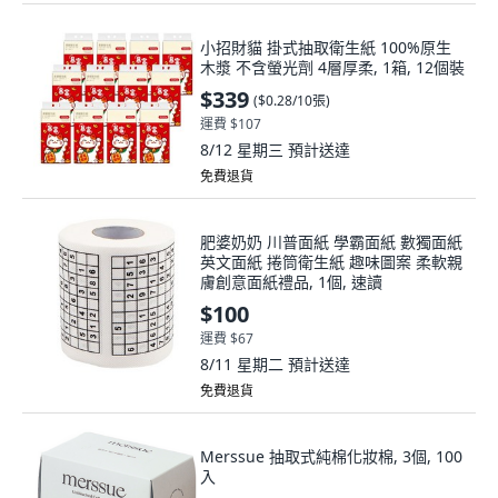
小招財貓 掛式抽取衛生紙 100%原生
木漿 不含螢光劑 4層厚柔, 1箱, 12個裝
$339
(
$0.28/10張
)
運費 $107
8/12 星期三
預計送達
免費退貨
肥婆奶奶 川普面紙 學霸面紙 數獨面紙
英文面紙 捲筒衛生紙 趣味圖案 柔軟親
膚創意面紙禮品, 1個, 速讀
$100
運費 $67
8/11 星期二
預計送達
免費退貨
Merssue 抽取式純棉化妝棉, 3個, 100
入