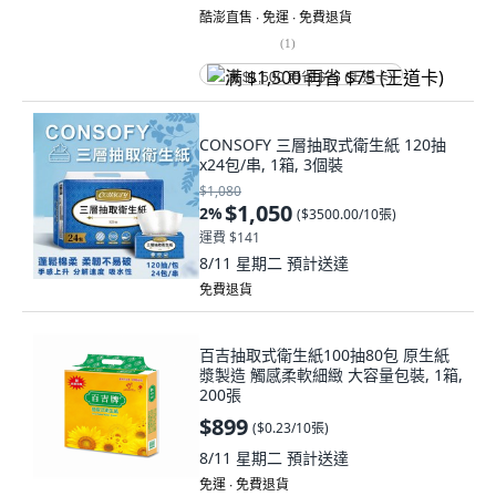
酷澎直售 ∙ 免運 ∙ 免費退貨
(
1
)
满 $1,500 再省 $75 (王道卡)
CONSOFY 三層抽取式衛生紙 120抽
x24包/串, 1箱, 3個裝
$1,080
$1,050
2
%
(
$3500.00/10張
)
運費 $141
8/11 星期二
預計送達
免費退貨
百吉抽取式衛生紙100抽80包 原生紙
漿製造 觸感柔軟細緻 大容量包裝, 1箱,
200張
$899
(
$0.23/10張
)
8/11 星期二
預計送達
免運 ∙ 免費退貨