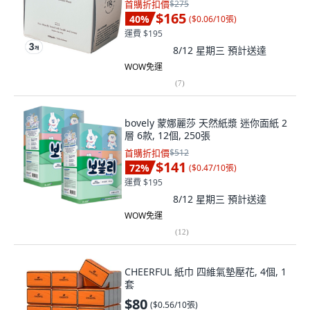
首購折扣價
$275
$165
40
%
(
$0.06/10張
)
運費 $195
8/12 星期三
預計送達
WOW免運
(
7
)
bovely 蒙娜麗莎 天然紙漿 迷你面紙 2
層 6款, 12個, 250張
首購折扣價
$512
$141
72
%
(
$0.47/10張
)
運費 $195
8/12 星期三
預計送達
WOW免運
(
12
)
CHEERFUL 紙巾 四維氣墊壓花, 4個, 1
套
$80
(
$0.56/10張
)