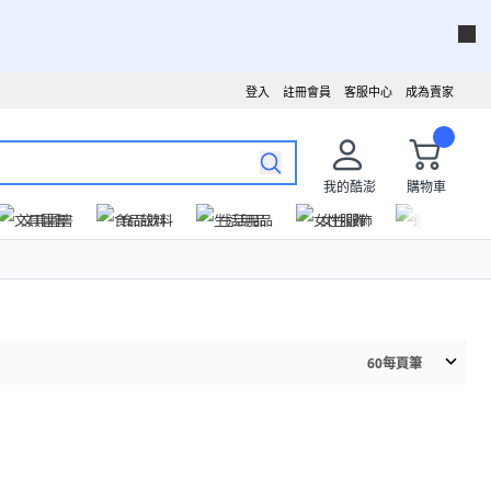
登入
註冊會員
客服中心
成為賣家
我的酷澎
購物車
文具圖書
食品飲料
生活用品
女性服飾
運動戶外
60
每頁筆