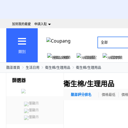
加到我的最愛
申請入駐
全部
類別
爸氣父親節
火箭速配
火箭跨境
酷澎首頁
生活日用
衛生棉/生理用品
衛生棉/生理用品
篩選器
衛生棉/生理用品
酷澎評分排名
價格最低
價
僅顯示
僅顯示
僅顯示