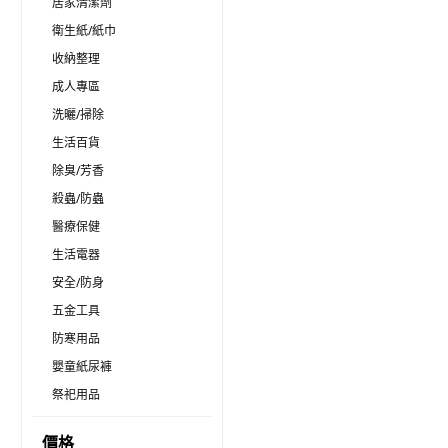
居家清潔劑
衛生紙/紙巾
收納整理
成人專區
洗曬/掃除
生活百貨
除臭/芳香
殺蟲/防蟲
醫療保健
生活電器
安全/防身
五金工具
防寒用品
嬰童紙尿褲
祭祀用品
價格