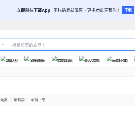
立即前往下載App
不錯過最新優惠、更多功能等著你！
下載
嬰幼兒
保健醫療
美妝保養
個人清潔
玩具休閒
格最高
最熱銷
最新上架