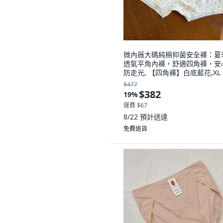
微內薇大碼純棉抑菌安全褲：夏
透氣平角內褲，舒適四角褲，安
防走光, 【四角褲】白底藍花,XL
65.0-80.0kg
$477
$382
19
%
運費 $67
8/22
預計送達
免費退貨