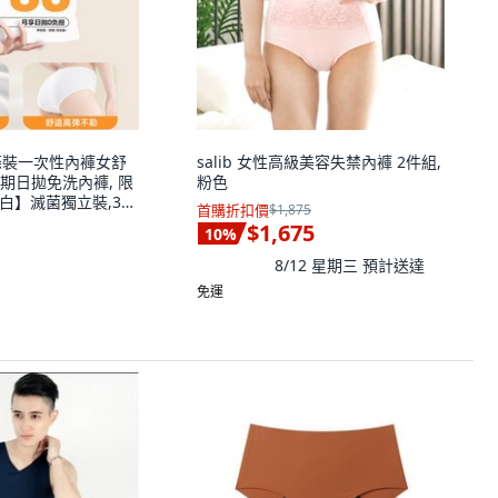
條裝一次性內褲女舒
salib 女性高級美容失禁內褲 2件組,
期日拋免洗內褲, 限
粉色
白】滅菌獨立裝,3XL
首購折扣價
$1,875
公斤】, 限時特惠【5條/
$1,675
10
%
裝
8/12 星期三
預計送達
免運