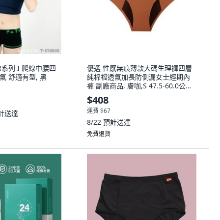
TAR系列 I 爬線中腰四
優選 性感無痕薄款大碼生理褲四層
氣 舒適有型, 黑
純棉襠透氣加長防側漏女士經期內
褲 副廠商品, 膚咖,S 47.5-60.0公斤,
膚咖
$408
運費 $67
計送達
8/22
預計送達
免費退貨