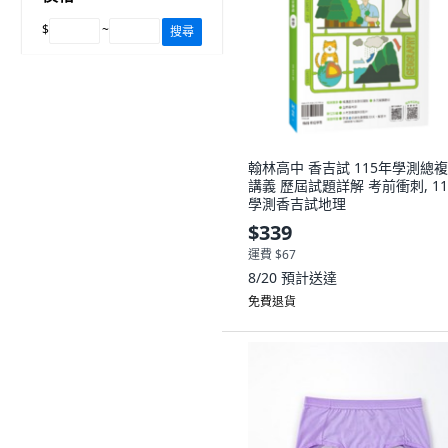
$
~
搜尋
翰林高中 香吉試 115年學測總
講義 歷屆試題詳解 考前衝刺, 11
學測香吉試地理
$339
運費 $67
8/20
預計送達
免費退貨