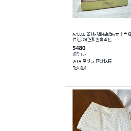
A.Y.D.E 蕾絲花邊蝴蝶結女士內
件組, 粉色紫色米黃色
$480
運費 $67
8/14 星期五
預計送達
免費退貨