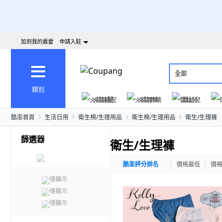
加到我的最愛
申請入駐
全部
類別
火箭速配
火箭跨境
嬰幼兒
酷澎首頁
生活日用
衛生棉/生理用品
衛生棉/生理用品
衛生/生理褲
篩選器
衛生/生理褲
酷澎評分排名
價格最低
價
僅顯示
僅顯示
僅顯示