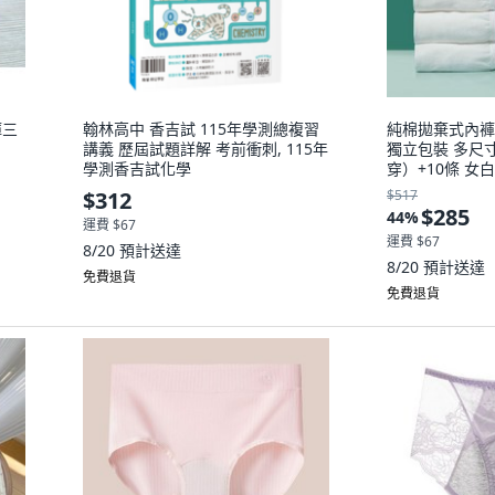
褲三
翰林高中 香吉試 115年學測總複習
純棉拋棄式內褲
講義 歷屆試題詳解 考前衝刺, 115年
獨立包裝 多尺寸 
學測香吉試化學
穿）+10條 女
議 75.0公斤以
$312
$517
XL
$285
44
%
運費 $67
運費 $67
8/20
預計送達
8/20
預計送達
免費退貨
免費退貨