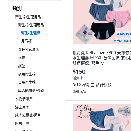
類別
衛生棉/生理用品
衛生棉/生理用品
衛生/生理褲
月亮杯
女性私密清潔
凱莉愛 Kelly Love S309 天絲
水生理褲 M-XXL 台灣製造 安心
棉條
舒適環保, 藍色,M
護墊
$150
夜用衛生棉
運費 $90
日用衛生棉
8/12 星期三
預計送達
成人紙尿褲/護墊
免費退貨
衣物清潔劑
浴室用品
成人紙尿褲/尿片
廚房用具