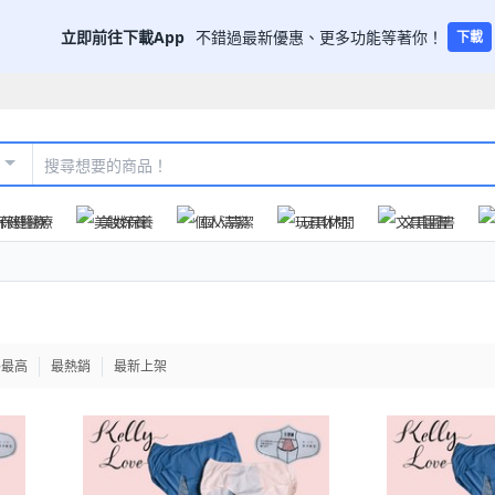
立即前往下載App
不錯過最新優惠、更多功能等著你！
下載
保健醫療
美妝保養
個人清潔
玩具休閒
文具圖書
格最高
最熱銷
最新上架