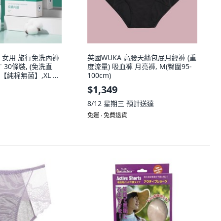
 女用 旅行免洗內褲
英國WUKA 高腰天絲包屁月經褲 (重
30條裝, (免洗直
度流量) 吸血褲 月亮褲, M(臀圍95-
白【純棉無菌】,XL 建
100cm)
下【諮詢客服】, 白,
$1,349
8/12 星期三
預計送達
免運 ∙ 免費退貨