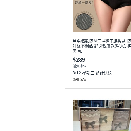
貝柔透氣防滲生理褲中腰剪裁 
升級不悶熱 舒適親膚款(單入), 
黑,XL
$289
運費 $67
8/12 星期三
預計送達
免費退貨