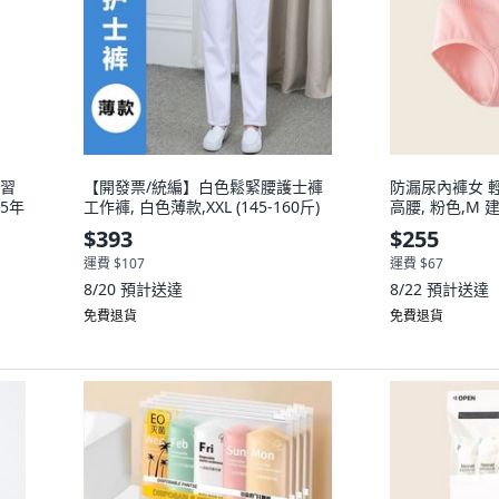
複習
【開發票/統編】白色鬆緊腰護士褲
防漏尿內褲女 
5年
工作褲, 白色薄款,XXL (145-160斤)
高腰, 粉色,M 建
$393
$255
運費 $107
運費 $67
8/20
預計送達
8/22
預計送達
免費退貨
免費退貨