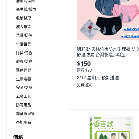
居家清潔劑
衛生紙/紙巾
收納整理
成人專區
洗曬/掃除
生活百貨
凱莉愛 天絲竹炭防水生理褲 M-X
除臭/芳香
舒適防漏 台灣製造, 黑色,L
殺蟲/防蟲
$150
醫療保健
運費 $90
8/12 星期三
預計送達
生活電器
免費退貨
安全/防身
五金工具
防寒用品
嬰童紙尿褲
祭祀用品
價格