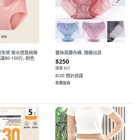
輕失禁 吸水透氣純棉
蕾絲高腰內褲, 隨機出貨
議80-100斤, 粉色
$250
運費 $67
8/20
預計送達
免費退貨