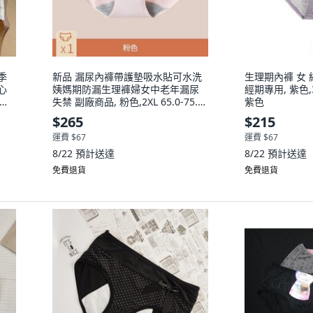
季
新品 漏尿內褲帶護墊吸水貼可水洗
生理期內褲 女 
心
姨媽期防漏生理褲婦女中老年漏尿
經期專用, 紫色,3X
 約
失禁 副廠商品, 粉色,2XL 65.0-75.0
紫色
公斤, 粉色
$265
$215
運費 $67
運費 $67
8/22
預計送達
8/22
預計送達
免費退貨
免費退貨