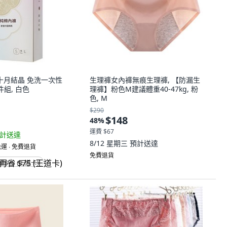
ing 十月結晶 免洗一次性
生理褲女內褲無痕生理褲, 【防漏生
組, 白色
理褲】粉色M建議體重40-47kg, 粉
色, M
$290
$148
48
%
運費 $67
計送達
8/12 星期三
預計送達
運 ∙ 免費退貨
免費退貨
省 $75 (王道卡)