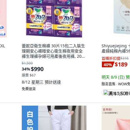
XL
蕾妮亞衛生棉褲 30片15包二入裝生
Shiyuejiej
理期安心褲睡安心衛生棉夜用安全
產婦純棉內褲5件
褲生理褲孕婦可用產後夜用褲, 20片
首購折扣價
$316
4包5入裝限量超過10包請選郵局
$189
$1,500
40
%
$990
34
%
運費 $67
明天 8/9 (日)
預
8/12 星期三
預計送達
酷澎直售 ∙ WOW免
免費退貨
满 $1,500 再