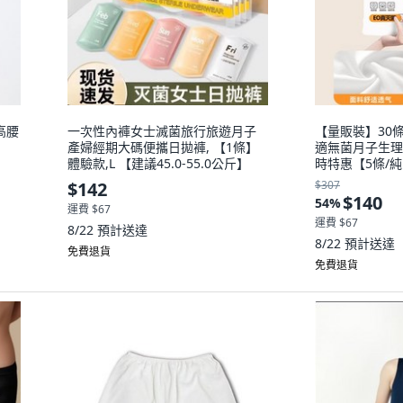
高腰
一次性內褲女士滅菌旅行旅遊月子
【量販裝】30
產婦經期大碼便攜日拋褲, 【1條】
適無菌月子生理
體驗款,L 【建議45.0-55.0公斤】
時特惠【5條/純
【75.0-90.0
$142
$307
純白】滅菌獨立
$140
54
%
運費 $67
運費 $67
8/22
預計送達
8/22
預計送達
免費退貨
免費退貨