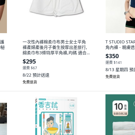
防護
一次性內褲棉柔巾布男士女士平角
T STUDIO S
神秘
褲產婦產後月子養生按摩出差旅行,
角內褲 - 親膚透
綿柔巾布3條特厚平角褲,均碼 適合
$350
100-280
$295
運費 $141
運費 $67
8/13 星期四
預
8/22
預計送達
免費退貨
免費退貨