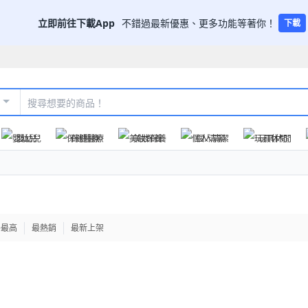
立即前往下載App
不錯過最新優惠、更多功能等著你！
下載
嬰幼兒
保健醫療
美妝保養
個人清潔
玩具休閒
格最高
最熱銷
最新上架