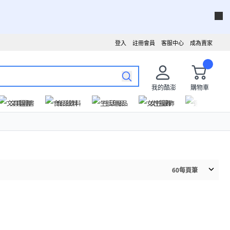
登入
註冊會員
客服中心
成為賣家
我的酷澎
購物車
文具圖書
食品飲料
生活用品
女性服飾
運動戶外
60
每頁筆