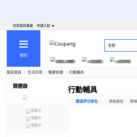
加到我的最愛
申請入駐
全部
類別
爸氣父親節
火箭速配
火箭跨境
酷澎首頁
生活日用
醫療保健
行動輔具
篩選器
行動輔具
酷澎評分排名
價格最低
價
僅顯示
僅顯示
僅顯示