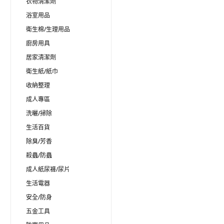
衣物清潔劑
浴室用品
衛生棉/生理用品
廚房用具
居家清潔劑
衛生紙/紙巾
收納整理
成人專區
洗曬/掃除
生活百貨
除臭/芳香
殺蟲/防蟲
成人紙尿褲/尿片
生活電器
安全/防身
五金工具